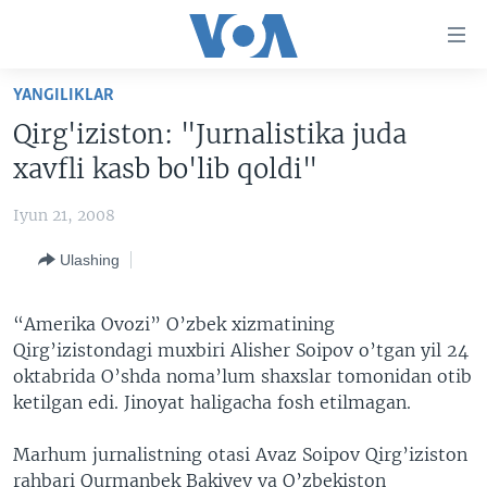
Bosh
sahifaga
boring
Boshiga
YANGILIKLAR
qayting
BOSH SAHIFA
Qirg'iziston: "Jurnalistika juda
Qidiruvga
AMERIKA
xavfli kasb bo'lib qoldi"
o'ting
MARKAZIY OSIYO
Iyun 21, 2008
XALQARO
Ulashing
VATANDOSHLAR
MULTIMEDIA
“Amerika Ovozi” O’zbek xizmatining
Qirg’izistondagi muxbiri Alisher Soipov o’tgan yil 24
IJTIMOIY TARMOQLAR
AMERIKA MANZARALARI
oktabrida O’shda noma’lum shaxslar tomonidan otib
INGLIZ TILI DARSLARI
XALQARO HAYOT
FACEBOOK
ketilgan edi. Jinoyat haligacha fosh etilmagan.
EDITORIAL
VASHINGTON CHOYXONASI
YOUTUBE
Marhum jurnalistning otasi Avaz Soipov Qirg’iziston
MOBIL-SALOM!
INSTAGRAM
rahbari Qurmanbek Bakiyev va O’zbekiston
Learning English