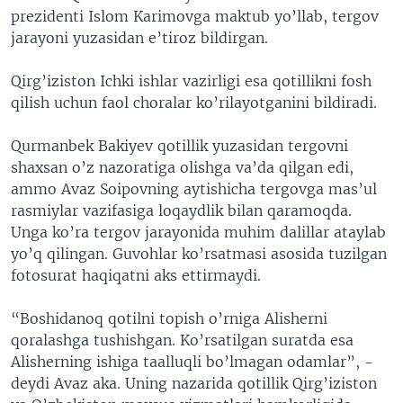
prezidenti Islom Karimovga maktub yo’llab, tergov
VIDEO
ODNOKLASSNIKI
jarayoni yuzasidan e’tiroz bildirgan.
XABARLAR SURATLARDA
TELEGRAM
Qirg’iziston Ichki ishlar vazirligi esa qotillikni fosh
TWITTER
qilish uchun faol choralar ko’rilayotganini bildiradi.
SOUNDCLOUD
VOA
Qurmanbek Bakiyev qotillik yuzasidan tergovni
shaxsan o’z nazoratiga olishga va’da qilgan edi,
ammo Avaz Soipovning aytishicha tergovga mas’ul
rasmiylar vazifasiga loqaydlik bilan qaramoqda.
Unga ko’ra tergov jarayonida muhim dalillar ataylab
yo’q qilingan. Guvohlar ko’rsatmasi asosida tuzilgan
fotosurat haqiqatni aks ettirmaydi.
“Boshidanoq qotilni topish o’rniga Alisherni
qoralashga tushishgan. Ko’rsatilgan suratda esa
Alisherning ishiga taalluqli bo’lmagan odamlar”, -
deydi Avaz aka. Uning nazarida qotillik Qirg’iziston