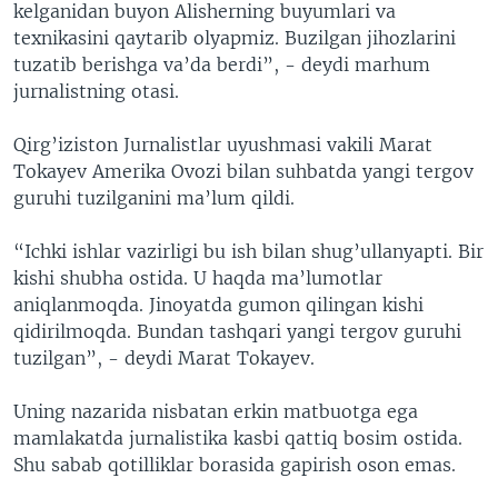
kelganidan buyon Alisherning buyumlari va
texnikasini qaytarib olyapmiz. Buzilgan jihozlarini
tuzatib berishga va’da berdi”, - deydi marhum
jurnalistning otasi.
Qirg’iziston Jurnalistlar uyushmasi vakili Marat
Tokayev Amerika Ovozi bilan suhbatda yangi tergov
guruhi tuzilganini ma’lum qildi.
“Ichki ishlar vazirligi bu ish bilan shug’ullanyapti. Bir
kishi shubha ostida. U haqda ma’lumotlar
aniqlanmoqda. Jinoyatda gumon qilingan kishi
qidirilmoqda. Bundan tashqari yangi tergov guruhi
tuzilgan”, - deydi Marat Tokayev.
Uning nazarida nisbatan erkin matbuotga ega
mamlakatda jurnalistika kasbi qattiq bosim ostida.
Shu sabab qotilliklar borasida gapirish oson emas.