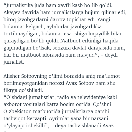
“Jurnalistika juda ham xavfli kasb bo’lib qoldi.
Akayev davrida ham jurnalistlarga hujum qilinar edi,
biroq javobgarlarni darrov topishar edi. Yangi
hukumat kelgach, aybdorlar javobgarlikka
tortilmaydigan, hukumat esa ishiga loqaydlik bilan
qaraydigan bo’lib qoldi. Matbuot erkinligi haqida
gapiradigan bo’lsak, senzura davlat darajasida ham,
har bir matbuot idorasida ham mavjud”, - deydi
jurnalist.
Alisher Soipovning o’limi borasida aniq ma’lumot
berilmayotganidan norozi Avaz Soipov ham shu
fikrga qo’shiladi.
“O’shdagi jurnalistlar, radio va televideniye kabi
axborot vositalari katta bosim ostida. Qo’shni
O’zbekiston matbuotida jurnalistlarga qarshi
tashviqot ketyapti. Ayrimlar yana bir narsani
o’ylayapti shekilli”, - deya tashvishlanadi Avaz