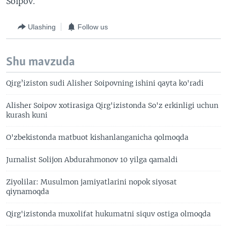
Soipov.
Ulashing
Follow us
Shu mavzuda
Qirg’iziston sudi Alisher Soipovning ishini qayta ko'radi
Alisher Soipov xotirasiga Qirg'izistonda So'z erkinligi uchun
kurash kuni
O'zbekistonda matbuot kishanlanganicha qolmoqda
Jurnalist Solijon Abdurahmonov 10 yilga qamaldi
Ziyolilar: Musulmon jamiyatlarini nopok siyosat
qiynamoqda
Qirg'izistonda muxolifat hukumatni siquv ostiga olmoqda