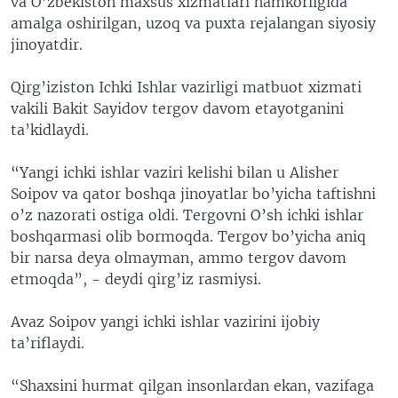
va O’zbekiston maxsus xizmatlari hamkorligida
amalga oshirilgan, uzoq va puxta rejalangan siyosiy
jinoyatdir.
Qirg’iziston Ichki Ishlar vazirligi matbuot xizmati
vakili Bakit Sayidov tergov davom etayotganini
ta’kidlaydi.
“Yangi ichki ishlar vaziri kelishi bilan u Alisher
Soipov va qator boshqa jinoyatlar bo’yicha taftishni
o’z nazorati ostiga oldi. Tergovni O’sh ichki ishlar
boshqarmasi olib bormoqda. Tergov bo’yicha aniq
bir narsa deya olmayman, ammo tergov davom
etmoqda”, - deydi qirg’iz rasmiysi.
Avaz Soipov yangi ichki ishlar vazirini ijobiy
ta’riflaydi.
“Shaxsini hurmat qilgan insonlardan ekan, vazifaga