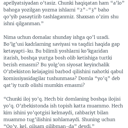
apellyatsiyadan o’tasiz. Chunki haqiqatan ham “a’lo”
bahoga yozilgan yozma ishlarni “2”-“3” baho
qo’yib pasaytirib tashlaganmiz. Shaxsan o’zim shu
ishni qilganman.”
Nima uchun domalar shunday ishga qo’l uradi.
Bo’lg’usi kadrlarning saviyasi va taqdiri haqida gap
ketayapti-ku. Bu bilimli yoshlarni ko’kgaridan
itarish, boshqa yurtga bosh olib ketishiga turtki
berish emasmi? Bu yolg’on siyosat keyinchalik
O’zbekiston kelajagini barbod qilishini nahotki qabul
komissiyasidagilar tushunmasa? Domla “yo’q” deb
qat’iy turib olishi mumkin emasmi?
“Chunki iloj yo’q. Hech bir domlaning boshqa ilojisi
yo’q. O’zbekistonda ish topish katta muammo. Hech
kim ishini yo’qotgisi kelmaydi, rahbariyt bilan
muammo tug’ilishini xohlamaydi. Shuning uchun
“Qo’y, kel, qilsam qilibman-da” deydi.”