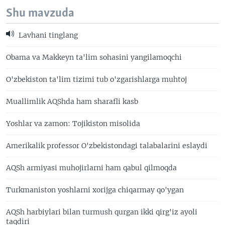
Shu mavzuda
Lavhani tinglang
Obama va Makkeyn ta'lim sohasini yangilamoqchi
O'zbekiston ta'lim tizimi tub o'zgarishlarga muhtoj
Muallimlik AQShda ham sharafli kasb
Yoshlar va zamon: Tojikiston misolida
Amerikalik professor O'zbekistondagi talabalarini eslaydi
AQSh armiyasi muhojirlarni ham qabul qilmoqda
Turkmaniston yoshlarni xorijga chiqarmay qo'ygan
AQSh harbiylari bilan turmush qurgan ikki qirg'iz ayoli
taqdiri