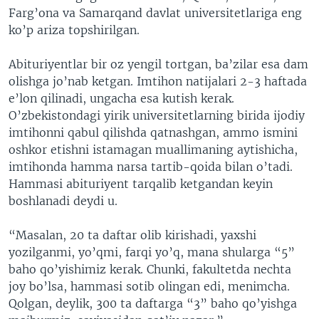
Farg’ona va Samarqand davlat univеrsitеtlariga eng
VIDEO
ODNOKLASSNIKI
ko’p ariza topshirilgan.
XABARLAR SURATLARDA
TELEGRAM
Abituriyentlar bir oz yengil tortgan, ba’zilar esa dam
TWITTER
olishga jo’nab ketgan. Imtihon natijalari 2-3 haftada
SOUNDCLOUD
VOA
e’lon qilinadi, ungacha esa kutish kerak.
O’zbekistondagi yirik universitetlarning birida ijodiy
imtihonni qabul qilishda qatnashgan, ammo ismini
oshkor etishni istamagan muallimaning aytishicha,
imtihonda hamma narsa tartib-qoida bilan o’tadi.
Hammasi abituriyent tarqalib ketgandan keyin
boshlanadi deydi u.
“Masalan, 20 ta daftar olib kirishadi, yaxshi
yozilganmi, yo’qmi, farqi yo’q, mana shularga “5”
baho qo’yishimiz kerak. Chunki, fakultetda nechta
joy bo’lsa, hammasi sotib olingan edi, menimcha.
Qolgan, deylik, 300 ta daftarga “3” baho qo’yishga