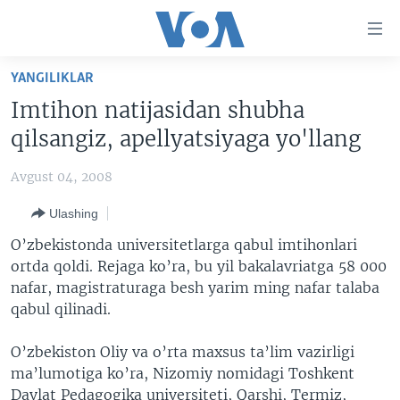
Bosh
sahifaga
boring
Boshiga
YANGILIKLAR
qayting
BOSH SAHIFA
Imtihon natijasidan shubha
Qidiruvga
AMERIKA
qilsangiz, apellyatsiyaga yo'llang
o'ting
MARKAZIY OSIYO
Avgust 04, 2008
XALQARO
Ulashing
VATANDOSHLAR
O’zbеkistonda universitetlarga qabul imtihonlari
MULTIMEDIA
ortda qoldi. Rejaga ko’ra, bu yil bakalavriatga 58 000
nafar, magistraturaga besh yarim ming nafar talaba
IJTIMOIY TARMOQLAR
AMERIKA MANZARALARI
qabul qilinadi.
INGLIZ TILI DARSLARI
XALQARO HAYOT
FACEBOOK
O’zbekiston Oliy va o’rta maxsus ta’lim vazirligi
EDITORIAL
VASHINGTON CHOYXONASI
YOUTUBE
ma’lumotiga ko’ra, Nizomiy nomidagi Toshkеnt
MOBIL-SALOM!
INSTAGRAM
Davlat Pеdagogika univеrsitеti, Qarshi, Termiz,
Learning English