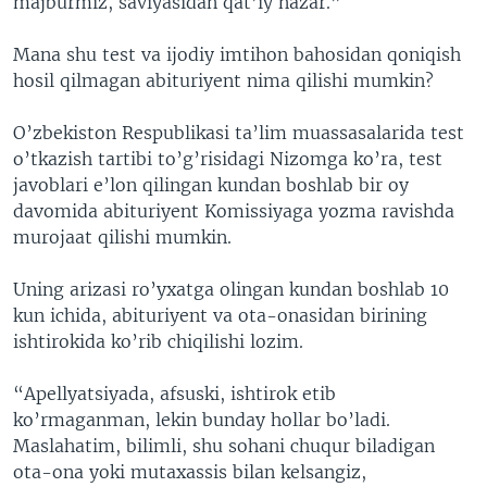
majburmiz, saviyasidan qat’iy nazar.”
Mana shu test va ijodiy imtihon bahosidan qoniqish
hosil qilmagan abituriyent nima qilishi mumkin?
O’zbekiston Respublikasi ta’lim muassasalarida test
o’tkazish tartibi to’g’risidagi Nizomga ko’ra, test
javoblari e’lon qilingan kundan boshlab bir oy
davomida abituriyent Komissiyaga yozma ravishda
murojaat qilishi mumkin.
Uning arizasi ro’yxatga olingan kundan boshlab 10
kun ichida, abituriyent va ota-onasidan birining
ishtirokida ko’rib chiqilishi lozim.
“Apellyatsiyada, afsuski, ishtirok etib
ko’rmaganman, lekin bunday hollar bo’ladi.
Maslahatim, bilimli, shu sohani chuqur biladigan
ota-ona yoki mutaxassis bilan kelsangiz,