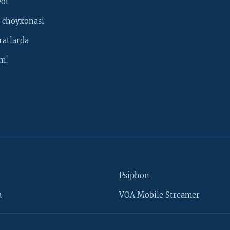
yot
 choyxonasi
ratlarda
m!
Psiphon
a
VOA Mobile Streamer