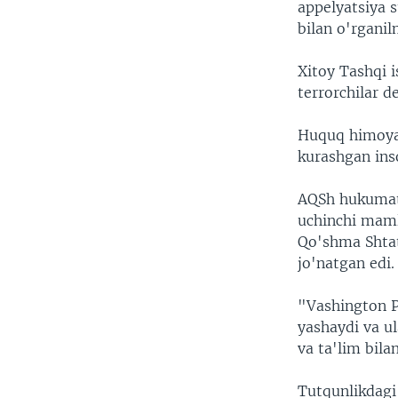
appelyatsiya s
bilan o'rganil
Xitoy Tashqi i
terrorchilar d
Huquq himoyach
kurashgan ins
AQSh hukumati
uchinchi maml
Qo'shma Shtat
jo'natgan edi.
"Vashington P
yashaydi va ul
va ta'lim bila
Tutqunlikdagi