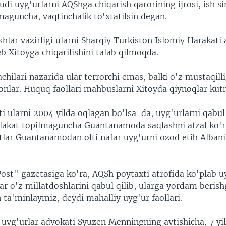
udi uyg'urlarni AQShga chiqarish qarorining ijrosi, ish s
maguncha, vaqtinchalik to'xtatilsin degan.
shlar vazirligi ularni Sharqiy Turkiston Islomiy Harakati 
eb Xitoyga chiqarilishini talab qilmoqda.
ilari nazarida ular terrorchi emas, balki o'z mustaqill
onlar. Huquq faollari mahbuslarni Xitoyda qiynoqlar ku
 ularni 2004 yilda oqlagan bo'lsa-da, uyg'urlarni qabul
akat topilmaguncha Guantanamoda saqlashni afzal ko'rg
lar Guantanamodan olti nafar uyg'urni ozod etib Alban
ost" gazetasiga ko'ra, AQSh poytaxti atrofida ko'plab u
ar o'z millatdoshlarini qabul qilib, ularga yordam berish
n ta'minlaymiz, deydi mahalliy uyg'ur faollari.
 uyg'urlar advokati Syuzen Menningning aytishicha, 7 yi