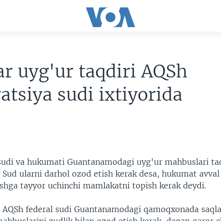
ar uyg'ur taqdiri AQSh
atsiya sudi ixtiyorida
sudi va hukumati Guantanamodagi uyg'ur mahbuslari taq
 Sud ularni darhol ozod etish kerak desa, hukumat avva
shga tayyor uchinchi mamlakatni topish kerak deydi.
i AQSh federal sudi Guantanamodagi qamoqxonada saqla