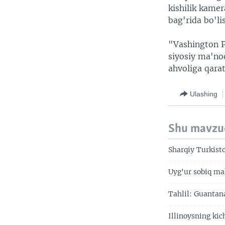
kishilik kamer
bag'rida bo'l
"Vashington P
siyosiy ma'nod
ahvoliga qara
Ulashing
Shu mavzu
Sharqiy Turkist
Uyg'ur sobiq m
Tahlil: Guantan
Illinoysning ki