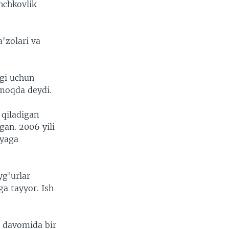
inchkovlik
a'zolari va
igi uchun
tmoqda deydi.
 qiladigan
an. 2006 yili
iyaga
yg'urlar
ga tayyor. Ish
l davomida bir