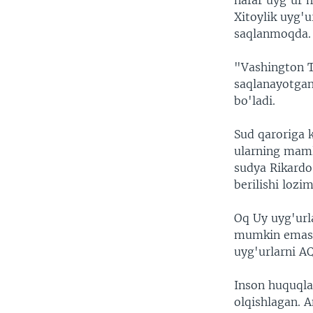
nafar uyg'ur m
VIDEO
ODNOKLASSNIKI
Xitoylik uyg'
XABARLAR SURATLARDA
TELEGRAM
saqlanmoqda.
TWITTER
"Vashington T
SOUNDCLOUD
saqlanayotga
bo'ladi.
Sud qaroriga 
ularning maml
sudya Rikardo
berilishi lozi
Oq Uy uyg'url
mumkin emas d
uyg'urlarni A
Inson huquqlar
olqishlagan. A