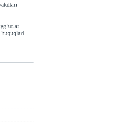
akillari
yg'urlar
n huquqlari