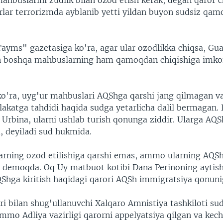
ahbuslarini zudlik bilan ozod etish kerak, degan qaror c
urlar terrorizmda ayblanib yetti yildan buyon sudsiz qa
ayms" gazetasiga ko'ra, agar ular ozodlikka chiqsa, G
n boshqa mahbuslarning ham qamoqdan chiqishiga imko
ko'ra, uyg'ur mahbuslari AQShga qarshi jang qilmagan 
akatga tahdidi haqida sudga yetarlicha dalil bermagan.
 Urbina, ularni ushlab turish qonunga ziddir. Ularga AQ
m, deyiladi sud hukmida.
arning ozod etilishiga qarshi emas, ammo ularning AQShga
emoqda. Oq Uy matbuot kotibi Dana Perinoning aytish
QShga kiritish haqidagi qarori AQSh immigratsiya qonunig
i bilan shug'ullanuvchi Xalqaro Amnistiya tashkiloti sud
mmo Adliya vazirligi qarorni appelyatsiya qilgan va kec