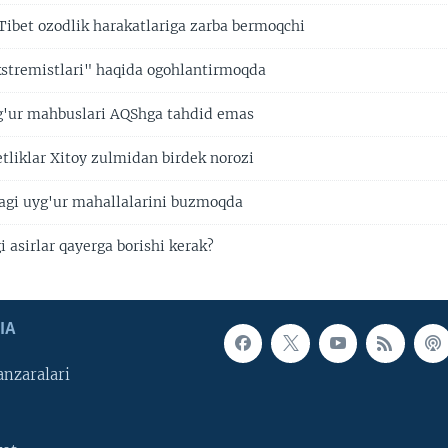
 Tibet ozodlik harakatlariga zarba bermoqchi
kstremistlari" haqida ogohlantirmoqda
g'ur mahbuslari AQShga tahdid emas
etliklar Xitoy zulmidan birdek norozi
agi uyg'ur mahallalarini buzmoqda
asirlar qayerga borishi kerak?
IA
nzaralari