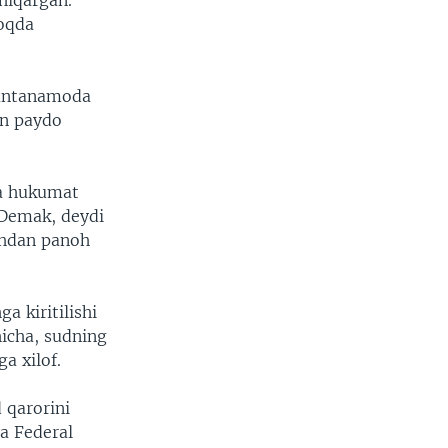
hiqargan.
moqda
uantanamoda
n paydo
va hukumat
 Demak, deydi
Shdan panoh
 kiritilishi
icha, sudning
a xilof.
 qarorini
ha Federal