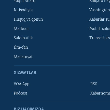
Yaqin Sharq
Xalqaro ha
Iqtisodiyot
Vashington
Huquq va qonun
Xabarlar su
Matbuot
Mobil-salo
Salomatlik
Transcripts
Ilm-fan
Madaniyat
XIZMATLAR
VOA App
RSS
Learning English
Podcast
Xabarnom
BIZ HAQIMIZDA