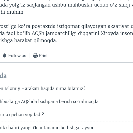
ada yolg'iz saqlangan ushbu mahbuslar uchun o'z xalqi v
ishi muhim.
ost"ga ko'ra poytaxtda istiqomat qilayotgan aksariyat u
a faol bo'lib AQSh jamoatchiligi diqqatini Xitoyda inso
tishga harakat qilmoqda.
Follow us
Print
da
on Islomiy Harakati haqida nima bilamiz?
ahbuslarga AQShda boshpana berish so'ralmoqda
amo qachon yopiladi?
chik shahri yangi Guantanamo bo'lishga tayyor