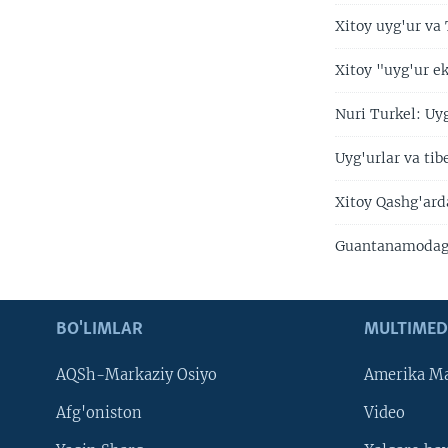
Xitoy uyg'ur va
Xitoy "uyg'ur e
Nuri Turkel: Uy
Uyg'urlar va tib
Xitoy Qashg'ard
Guantanamodagi 
BO'LIMLAR
MULTIMED
AQSh-Markaziy Osiyo
Amerika Ma
Afg'oniston
Video