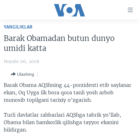
Bosh
sahifaga
boring
Boshiga
YANGILIKLAR
qayting
BOSH SAHIFA
Barak Obamadan butun dunyo
Qidiruvga
AMERIKA
umidi katta
o'ting
MARKAZIY OSIYO
Noyabr 06, 2008
XALQARO
Ulashing
VATANDOSHLAR
Barak Obama AQShning 44-prezidenti etib saylanar
MULTIMEDIA
ekan, Oq Uyga ilk bora qora tanli yosh arbob
munosib topilgani tarixiy o’zgarish.
IJTIMOIY TARMOQLAR
AMERIKA MANZARALARI
INGLIZ TILI DARSLARI
XALQARO HAYOT
FACEBOOK
Turli davlatlar rahbarlari AQShga tabrik yo’llab,
Obama bilan hamkorlik qilishga tayyor ekanini
EDITORIAL
VASHINGTON CHOYXONASI
YOUTUBE
bildirgan.
MOBIL-SALOM!
INSTAGRAM
Learning English