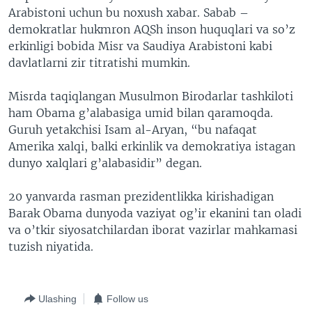
Arabistoni uchun bu noxush xabar. Sabab –
demokratlar hukmron AQSh inson huquqlari va so’z
erkinligi bobida Misr va Saudiya Arabistoni kabi
davlatlarni zir titratishi mumkin.
Misrda taqiqlangan Musulmon Birodarlar tashkiloti
ham Obama g’alabasiga umid bilan qaramoqda.
Guruh yetakchisi Isam al-Aryan, “bu nafaqat
Amerika xalqi, balki erkinlik va demokratiya istagan
dunyo xalqlari g’alabasidir” degan.
20 yanvarda rasman prezidentlikka kirishadigan
Barak Obama dunyoda vaziyat og’ir ekanini tan oladi
va o’tkir siyosatchilardan iborat vazirlar mahkamasi
tuzish niyatida.
Ulashing
Follow us