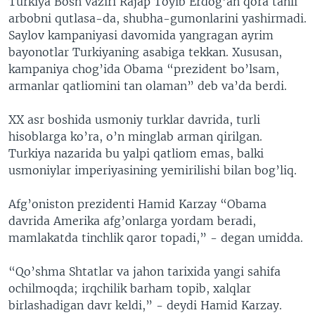
Turkiya Bosh vaziri Rajap Toyib Erdog’an qora tanli
arbobni qutlasa-da, shubha-gumonlarini yashirmadi.
Saylov kampaniyasi davomida yangragan ayrim
bayonotlar Turkiyaning asabiga tekkan. Xususan,
kampaniya chog’ida Obama “prezident bo’lsam,
armanlar qatliomini tan olaman” deb va’da berdi.
XX asr boshida usmoniy turklar davrida, turli
hisoblarga ko’ra, o’n minglab arman qirilgan.
Turkiya nazarida bu yalpi qatliom emas, balki
usmoniylar imperiyasining yemirilishi bilan bog’liq.
Afg’oniston prezidenti Hamid Karzay “Obama
davrida Amerika afg’onlarga yordam beradi,
mamlakatda tinchlik qaror topadi,” - degan umidda.
“Qo’shma Shtatlar va jahon tarixida yangi sahifa
ochilmoqda; irqchilik barham topib, xalqlar
birlashadigan davr keldi,” - deydi Hamid Karzay.