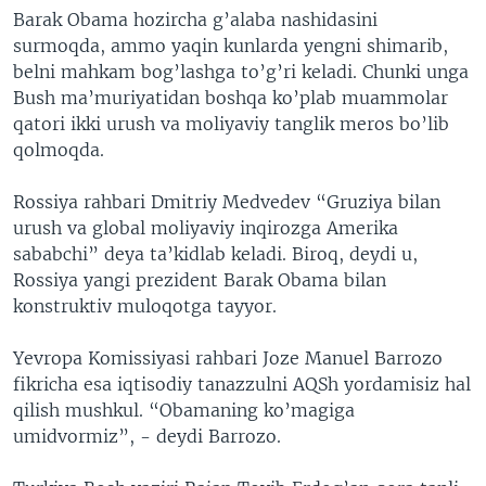
Barak Obama hozircha g’alaba nashidasini
VIDEO
ODNOKLASSNIKI
surmoqda, ammo yaqin kunlarda yengni shimarib,
XABARLAR SURATLARDA
TELEGRAM
belni mahkam bog’lashga to’g’ri keladi. Chunki unga
Bush ma’muriyatidan boshqa ko’plab muammolar
TWITTER
qatori ikki urush va moliyaviy tanglik meros bo’lib
SOUNDCLOUD
VOA
qolmoqda.
Rossiya rahbari Dmitriy Medvedev “Gruziya bilan
urush va global moliyaviy inqirozga Amerika
sababchi” deya ta’kidlab keladi. Biroq, deydi u,
Rossiya yangi prezident Barak Obama bilan
konstruktiv muloqotga tayyor.
Yevropa Komissiyasi rahbari Joze Manuel Barrozo
fikricha esa iqtisodiy tanazzulni AQSh yordamisiz hal
qilish mushkul. “Obamaning ko’magiga
umidvormiz”, - deydi Barrozo.