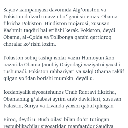
Saylov kampaniyasi davomida Afg’oniston va
Pokiston dolzarb mavzu bo’lgani sir emas. Obama
fikricha Pokiston-Hindiston mojarosi, xususan
Kashmir taqdiri hal etilishi kerak. Pokiston, deydi
Obama, al-Qoida va Tolibonga qarshi qattiqroq
choralar ko’rishi lozim.
Pokiston sobiq tashqi ishlar vaziri Humoyun Xon
nazarida Obama Janubiy Osiyodagi vaziyatni yaxshi
tushunadi. Pokiston rahbariyati va xalqi Obama taklif
qilgan yo’ldan borishi mumkin, deydi u.
Iordaniyalik siyosatshunos Uraib Rantavi fikricha,
Obamaning g’alabasi ayrim arab davlatlari, xususan
Falastin, Suriya va Livanda yaxshi qabul qilingan.
Biroq, deydi u, Bush oilasi bilan do’st tutingan,
respublikachilar siyosatidan manfaatdor Saudiya