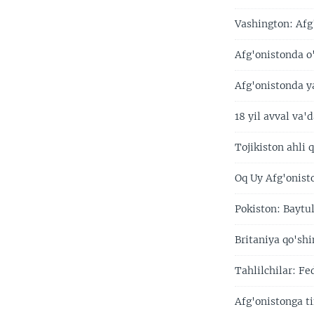
Vashington: Af
Afg'onistonda o'
Afg'onistonda ya
18 yil avval va'
Tojikiston ahli 
Oq Uy Afg'onisto
Pokiston: Baytu
Britaniya qo'shi
Tahlilchilar: F
Afg'onistonga t