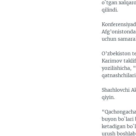
o`tgan xalqar
qilindi.
Konferensiyad
Afg’onistonda
uchun samaral
O’zbekiston te
Karimov taklif
yozilishicha,
qatnashchilari
Sharhlovchi Ak
qiyin.
“Qachongacha 
buyon bo`lari 
ketadigan bo`
urush boshlab