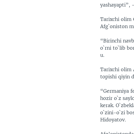
yashayapti”, -
Tarixchi olim
Afg`oniston mu
“Birinchi navb
o`rni to`lib b
u.
Tarixchi olim 
topishi qiyin 
“Germaniya fe
hozir o`z sayl
kerak. O`zbekl
o`zini-o`zi b
Hidoyatov.