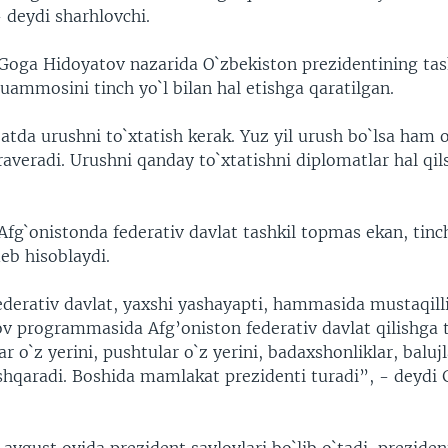
 deydi sharhlovchi.
 Goga Hidoyatov nazarida O`zbekiston prezidentining ta
ammosini tinch yo`l bilan hal etishga qaratilgan.
atda urushni to`xtatish kerak. Yuz yil urush bo`lsa ham o
oraveradi. Urushni qanday to`xtatishni diplomatlar hal qil
Afg`onistonda federativ davlat tashkil topmas ekan, tinc
deb hisoblaydi.
derativ davlat, yaxshi yashayapti, hammasida mustaqilli
ov programmasida Afg’oniston federativ davlat qilishga ta
ar o`z yerini, pushtular o`z yerini, badaxshonliklar, balu
oshqaradi. Boshida mamlakat prezidenti turadi”, - deydi