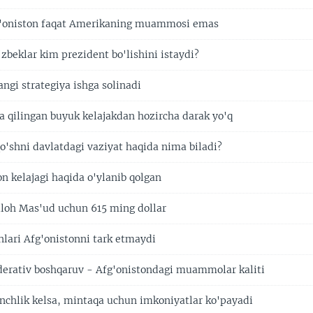
g'oniston faqat Amerikaning muammosi emas
zbeklar kim prezident bo'lishini istaydi?
ngi strategiya ishga solinadi
da qilingan buyuk kelajakdan hozircha darak yo'q
qo'shni davlatdagi vaziyat haqida nima biladi?
n kelajagi haqida o'ylanib qolgan
lloh Mas'ud uchun 615 ming dollar
nlari Afg'onistonni tark etmaydi
ederativ boshqaruv - Afg'onistondagi muammolar kaliti
inchlik kelsa, mintaqa uchun imkoniyatlar ko'payadi