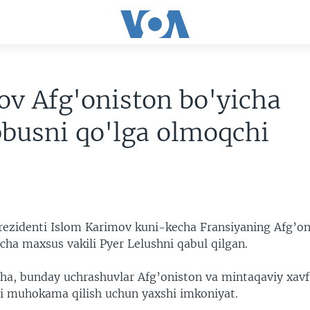
v Afg'oniston bo'yicha
busni qo'lga olmoqchi
rezidenti Islom Karimov kuni-kecha Fransiyaning Afg’on
cha maxsus vakili Pyer Lelushni qabul qilgan.
cha, bunday uchrashuvlar Afg’oniston va mintaqaviy xavfs
 muhokama qilish uchun yaxshi imkoniyat.