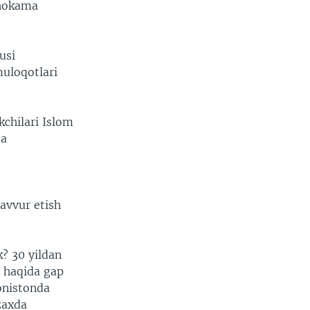
uhokama
usi
muloqotlari
kchilari Islom
da
avvur etish
? 30 yildan
r haqida gap
onistonda
zaxda