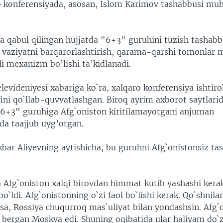
o konferensiyada, asosan, Islom Karimov tashabbusi m
a qabul qilingan hujjatda "6+3" guruhini tuzish tashabb
 vaziyatni barqarorlashtirish, qarama-qarshi tomonlar 
i mexanizm bo’lishi ta’kidlanadi.
levideniyesi xabariga ko`ra, xalqaro konferensiya ishtiro
ini qo`llab-quvvatlashgan. Biroq ayrim axborot saytlari
 "6+3" guruhiga Afg`oniston kiritilamayotgani anjuman
da taajjub uyg’otgan.
bar Aliyevning aytishicha, bu guruhni Afg`onistonsiz tas
Afg`oniston xalqi birovdan himmat kutib yashashi kerak
bo`ldi. Afg`onistonning o`zi faol bo`lishi kerak. Qo`shnila
lsa, Rossiya chuqurroq mas`uliyat bilan yondashsin. Afg`
 bergan Moskva edi. Shuning oqibatida ular haliyam do`