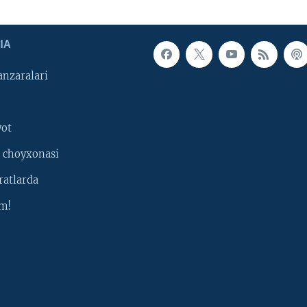
IA
nzaralari
yot
 choyxonasi
ratlarda
m!