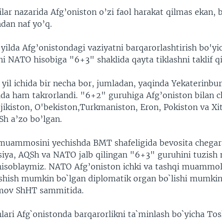
ilar nazarida Afg’oniston o’zi faol harakat qilmas ekan, 
dan naf yo’q.
ilda Afg’onistondagi vaziyatni barqarorlashtirish bo'yi
i NATO hisobiga "6+3" shaklida qayta tiklashni taklif q
 yil ichida bir necha bor, jumladan, yaqinda Yekaterinbu
a ham takrorlandi. "6+2" guruhiga Afg’oniston bilan 
ojikiston, O'bekiston,Turkmaniston, Eron, Pokiston va X
Sh a’zo bo’lgan.
muammosini yechishda BMT shafeligida bevosita chegar
ssiya, AQSh va NATO jalb qilingan "6+3" guruhini tuzis
isoblaymiz. NATO Afg’oniston ichki va tashqi muammol
ishish mumkin bo`lgan diplomatik organ bo`lishi mumki
imov ShHT sammitida.
nlari Afg`onistonda barqarorlikni ta`minlash bo`yicha To