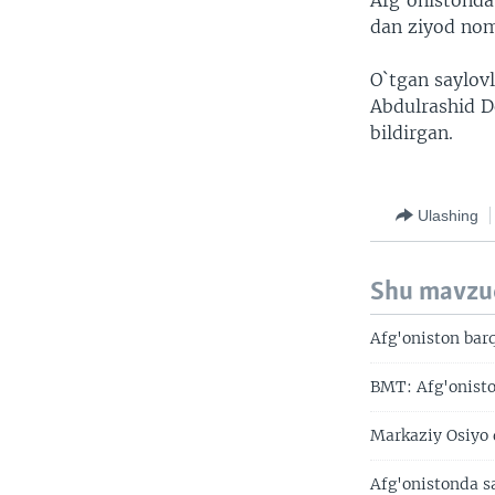
Afg’onistonda 
dan ziyod nom
O`tgan saylovl
Abdulrashid D
bildirgan.
Ulashing
Shu mavzu
Afg'oniston barq
BMT: Afg'onisto
Markaziy Osiyo d
Afg'onistonda s