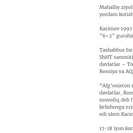
VIDEO
ODNOKLASSNIKI
Mahalliy ziyol
XABARLAR SURATLARDA
TELEGRAM
yordam kutish
TWITTER
Karimov 1997 y
SOUNDCLOUD
"6+2" guruhin
Tashabbus bir
ShHT sammitid
davlatlar – T
Rossiya va AQ
“Afg’oniston 
davlatlar, Ro
muvofiq deb h
kelishuvga er
edi slom Kar
17-18 iyun ku