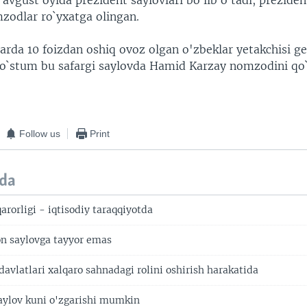
avgust oyida prezident saylovlari bo`lib o`tadi, prezide
zodlar ro`yxatga olingan.
arda 10 foizdan oshiq ovoz olgan o'zbeklar yetakchisi g
o`stum bu safargi saylovda Hamid Karzay nomzodini qo`
Follow us
Print
da
arorligi - iqtisodiy taraqqiyotda
n saylovga tayyor emas
avlatlari xalqaro sahnadagi rolini oshirish harakatida
aylov kuni o'zgarishi mumkin