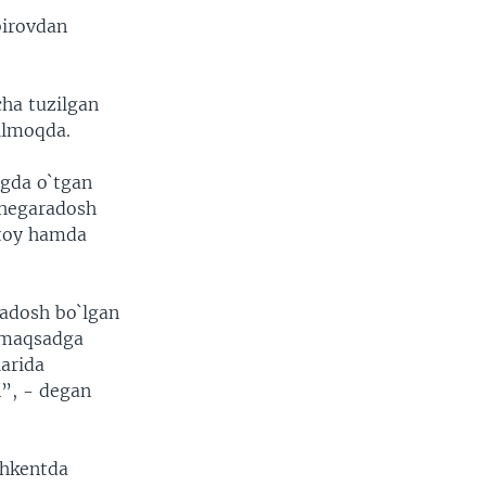
birovdan
cha tuzilgan
ilmoqda.
rgda o`tgan
chegaradosh
itoy hamda
adosh bo`lgan
h maqsadga
arida
n”, - degan
shkentda