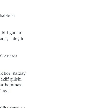
shabbusi
`ldrilganlar
sin”, - deydi
hlik qaror
k bor. Karzay
klif qilishi
jlar hammasi
 Goga