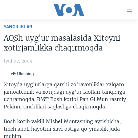
Bosh
sahifaga
boring
Boshiga
YANGILIKLAR
qayting
BOSH SAHIFA
AQSh uyg'ur masalasida Xitoyni
Qidiruvga
AMERIKA
xotirjamlikka chaqirmoqda
o'ting
MARKAZIY OSIYO
Iyul 07, 2009
XALQARO
Ulashing
VATANDOSHLAR
Xitoyda uyg'urlarga qarshi zo'ravonliklar xalqaro
MULTIMEDIA
jamoatchilik va xorijdagi uyg'ur faollari tanqidiga
uchramoqda. BMT Bosh kotibi Pan Gi Mun rasmiy
IJTIMOIY TARMOQLAR
AMERIKA MANZARALARI
Pekinni tinchlikni saqlashga chaqirmoqda.
INGLIZ TILI DARSLARI
XALQARO HAYOT
FACEBOOK
Bosh kotib vakili Mishel Montasning aytishicha,
EDITORIAL
VASHINGTON CHOYXONASI
YOUTUBE
tinch aholi hayotini xavf ostiga qo'ymaslik juda
MOBIL-SALOM!
INSTAGRAM
muhim.
Learning English