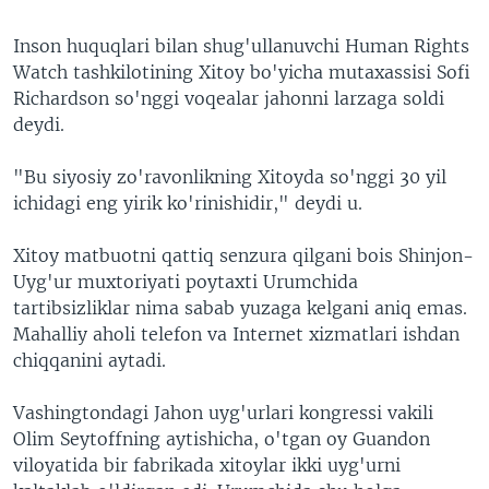
VIDEO
ODNOKLASSNIKI
Inson huquqlari bilan shug'ullanuvchi Human Rights
XABARLAR SURATLARDA
TELEGRAM
Watch tashkilotining Xitoy bo'yicha mutaxassisi Sofi
Richardson so'nggi voqealar jahonni larzaga soldi
TWITTER
deydi.
SOUNDCLOUD
VOA
"Bu siyosiy zo'ravonlikning Xitoyda so'nggi 30 yil
ichidagi eng yirik ko'rinishidir," deydi u.
Xitoy matbuotni qattiq senzura qilgani bois Shinjon-
Uyg'ur muxtoriyati poytaxti Urumchida
tartibsizliklar nima sabab yuzaga kelgani aniq emas.
Mahalliy aholi telefon va Internet xizmatlari ishdan
chiqqanini aytadi.
Vashingtondagi Jahon uyg'urlari kongressi vakili
Olim Seytoffning aytishicha, o'tgan oy Guandon
viloyatida bir fabrikada xitoylar ikki uyg'urni