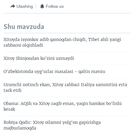
Ulashing
Follow us
Shu mavzuda
Xitoyda isyonkor adib qamoqdan chiqdi, Tibet ahli yangi
rahbarni olqishladi
Xitoy Shinjondan ko’zini uzmaydi
O'zbekistonda uyg'urlar masalasi - qaltis mavzu
Urumchi notinch ekan, Xitoy rahbari Italiya sammitini erta
tark etdi
Obama: AQSh va Xitoy raqib emas, yaqin hamkor bo'lishi
kerak
Robiya Qodir: Xitoy oilamni yolg'on gapirishga
majburlamoqda