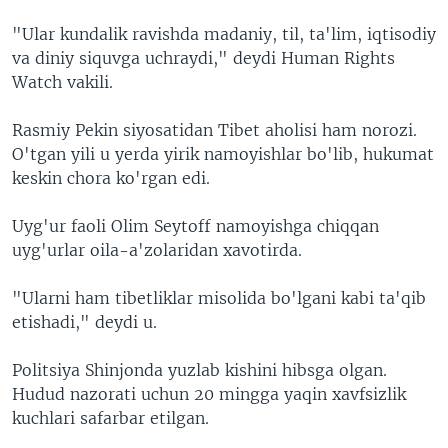
"Ular kundalik ravishda madaniy, til, ta'lim, iqtisodiy
va diniy siquvga uchraydi," deydi Human Rights
Watch vakili.
Rasmiy Pekin siyosatidan Tibet aholisi ham norozi.
O'tgan yili u yerda yirik namoyishlar bo'lib, hukumat
keskin chora ko'rgan edi.
Uyg'ur faoli Olim Seytoff namoyishga chiqqan
uyg'urlar oila-a'zolaridan xavotirda.
"Ularni ham tibetliklar misolida bo'lgani kabi ta'qib
etishadi," deydi u.
Politsiya Shinjonda yuzlab kishini hibsga olgan.
Hudud nazorati uchun 20 mingga yaqin xavfsizlik
kuchlari safarbar etilgan.