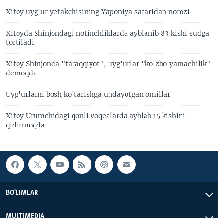
Xitoy uyg'ur yetakchisining Yaponiya safaridan norozi
Xitoyda Shinjondagi notinchliklarda ayblanib 83 kishi sudga
tortiladi
Xitoy Shinjonda "taraqqiyot", uyg'urlar "ko'zbo'yamachilik"
demoqda
Uyg'urlarni bosh ko'tarishga undayotgan omillar
Xitoy Urumchidagi qonli voqealarda ayblab 15 kishini
qidirmoqda
BO'LIMLAR
MULTIMEDIA