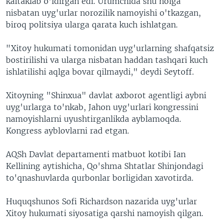
kaltaklab o'ldirgan edi. Urumchida shu holga
nisbatan uyg'urlar norozilik namoyishi o'tkazgan,
biroq politsiya ularga qarata kuch ishlatgan.
"Xitoy hukumati tomonidan uyg'urlarning shafqatsiz
bostirilishi va ularga nisbatan haddan tashqari kuch
ishlatilishi aqlga bovar qilmaydi," deydi Seytoff.
Xitoyning "Shinxua" davlat axborot agentligi aybni
uyg'urlarga to'nkab, Jahon uyg'urlari kongressini
namoyishlarni uyushtirganlikda ayblamoqda.
Kongress ayblovlarni rad etgan.
AQSh Davlat departamenti matbuot kotibi Ian
Kellining aytishicha, Qo'shma Shtatlar Shinjondagi
to'qnashuvlarda qurbonlar borligidan xavotirda.
Huquqshunos Sofi Richardson nazarida uyg'urlar
Xitoy hukumati siyosatiga qarshi namoyish qilgan.