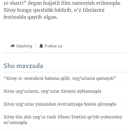
10 sharti” degan hujjatli film namoyish etilmoqda.
Xitoy bunga qarshilik bildirib, o’z filmlarini
festivalda qaytib olgan.
Ulashing
Follow us
Shu mavzuda
“Xitoy 11-sentabrni bahona qilib, uyg’urlarni qamaydi”
Xitoy uyg'urlarni, uyg'urlar Xitoyni ayblamoqda
Xitoy uyg'urlar yuzasidan Avstraliyaga bosim qilmoqda
Xitoy ilm ahli uyg'ur faoli Ilhom Toxtini qo'yib yuborishni
so'ramoqda