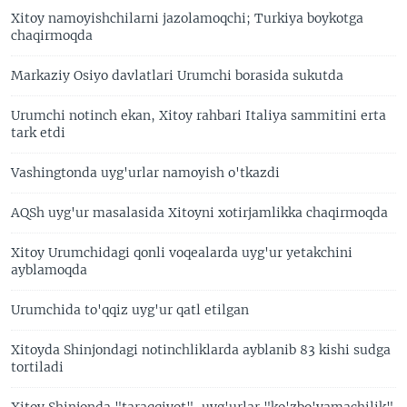
Xitoy namoyishchilarni jazolamoqchi; Turkiya boykotga
chaqirmoqda
Markaziy Osiyo davlatlari Urumchi borasida sukutda
Urumchi notinch ekan, Xitoy rahbari Italiya sammitini erta
tark etdi
Vashingtonda uyg'urlar namoyish o'tkazdi
AQSh uyg'ur masalasida Xitoyni xotirjamlikka chaqirmoqda
Xitoy Urumchidagi qonli voqealarda uyg'ur yetakchini
ayblamoqda
Urumchida to'qqiz uyg'ur qatl etilgan
Xitoyda Shinjondagi notinchliklarda ayblanib 83 kishi sudga
tortiladi