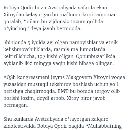
Robiya Qodir hozir Avstraliyada safarda ekan,
Xitoydan kelayotgan bu ma’lumotlarni tamoman
qoralab, “oilam bu vijdonsiz tuzum qo’lida
o’yinchoq” deya javob bermoqda.
Shinjonda 5 iyulda avj olgan namoyishlar va etnik
kelishmovchiliklarda, rasmiy ma’lumotlarda
keltirilishicha, 197 kishi o’lgan. Qonunbuzarlikda
ayblanib ikki mingga yaqin kishi hibsga olingan.
AQSh kongressmeni Jeyms Makgovern Xitoyni voqea
yuzasidan mustaqil tekshiruv boshlash uchun yo’l
berishga chaqirmoqda. BMT bu borada tergov olib
borishi lozim, deydi arbob. Xitoy biror javob
bermagan.
Shu kunlarda Avstraliyada o’tayotgan xalqaro
kinofestivalda Robiya Qodir haqida “Muhabbatning