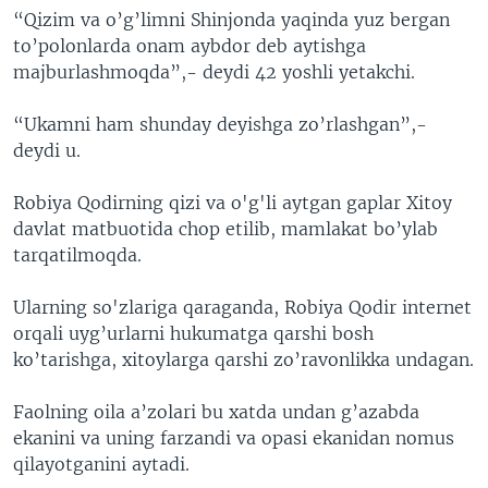
“Qizim va o’g’limni Shinjonda yaqinda yuz bergan
VIDEO
ODNOKLASSNIKI
to’polonlarda onam aybdor deb aytishga
XABARLAR SURATLARDA
TELEGRAM
majburlashmoqda”,- deydi 42 yoshli yetakchi.
TWITTER
“Ukamni ham shunday deyishga zo’rlashgan”,-
SOUNDCLOUD
VOA
deydi u.
Robiya Qodirning qizi va o'g'li aytgan gaplar Xitoy
davlat matbuotida chop etilib, mamlakat bo’ylab
tarqatilmoqda.
Ularning so'zlariga qaraganda, Robiya Qodir internet
orqali uyg’urlarni hukumatga qarshi bosh
ko’tarishga, xitoylarga qarshi zo’ravonlikka undagan.
Faolning oila a’zolari bu xatda undan g’azabda
ekanini va uning farzandi va opasi ekanidan nomus
qilayotganini aytadi.