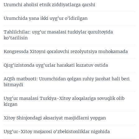
Urumchi aholisi etnik ziddiyatlarga qarshi
Urumchida yana ikki uyg'ur o'ldirilgan
Tahlilchilar: uyg'ur masalasi turkiylar qurultoyida
ko'tarilisin
Kongressda Xitoyni qoralovchi rezolyutsiya muhokamada
Qirg'izistonda uyg'urlar harakati kuzatuv ostida
AQSh matbuoti: Urumchidan qolgan ruhiy jarohat hali beri
bitmaydi
Uyg'ur masalasi Turkiya-Xitoy aloqalariga sovuqlik olib
kirgan
Xitoy Shinjondagi aksariyat masjidlarni yopgan
Uyg'ur-Xitoy mojarosi o'zbekistonliklar nigohida