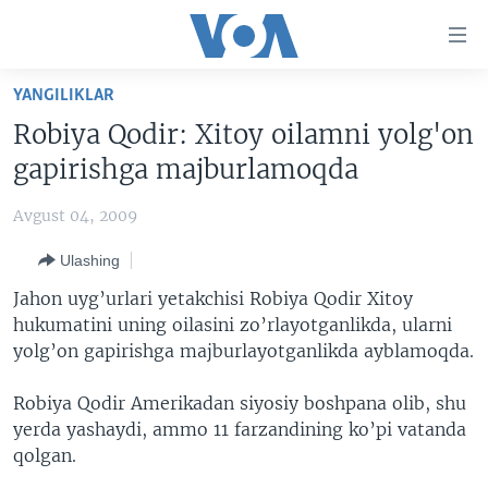
Bosh
sahifaga
boring
Boshiga
YANGILIKLAR
qayting
BOSH SAHIFA
Robiya Qodir: Xitoy oilamni yolg'on
Qidiruvga
AMERIKA
gapirishga majburlamoqda
o'ting
MARKAZIY OSIYO
Avgust 04, 2009
XALQARO
Ulashing
VATANDOSHLAR
Jahon uyg’urlari yetakchisi Robiya Qodir Xitoy
MULTIMEDIA
hukumatini uning oilasini zo’rlayotganlikda, ularni
yolg’on gapirishga majburlayotganlikda ayblamoqda.
IJTIMOIY TARMOQLAR
AMERIKA MANZARALARI
INGLIZ TILI DARSLARI
XALQARO HAYOT
FACEBOOK
Robiya Qodir Amerikadan siyosiy boshpana olib, shu
yerda yashaydi, ammo 11 farzandining ko’pi vatanda
EDITORIAL
VASHINGTON CHOYXONASI
YOUTUBE
qolgan.
MOBIL-SALOM!
INSTAGRAM
Learning English