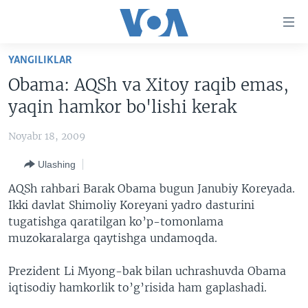
Bosh
sahifaga
boring
Boshiga
YANGILIKLAR
qayting
BOSH SAHIFA
Obama: AQSh va Xitoy raqib emas,
Qidiruvga
AMERIKA
yaqin hamkor bo'lishi kerak
o'ting
MARKAZIY OSIYO
Noyabr 18, 2009
XALQARO
Ulashing
VATANDOSHLAR
AQSh rahbari Barak Obama bugun Janubiy Koreyada.
MULTIMEDIA
Ikki davlat Shimoliy Koreyani yadro dasturini
tugatishga qaratilgan ko’p-tomonlama
IJTIMOIY TARMOQLAR
AMERIKA MANZARALARI
muzokaralarga qaytishga undamoqda.
INGLIZ TILI DARSLARI
XALQARO HAYOT
FACEBOOK
Prezident Li Myong-bak bilan uchrashuvda Obama
EDITORIAL
VASHINGTON CHOYXONASI
YOUTUBE
iqtisodiy hamkorlik to’g’risida ham gaplashadi.
MOBIL-SALOM!
INSTAGRAM
Learning English