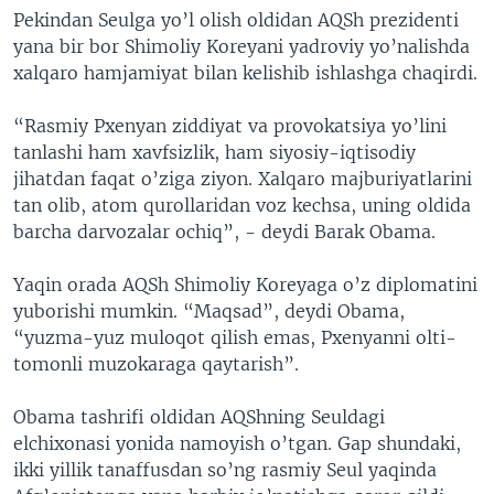
Pekindan Seulga yo’l olish oldidan AQSh prezidenti
VIDEO
ODNOKLASSNIKI
yana bir bor Shimoliy Koreyani yadroviy yo’nalishda
XABARLAR SURATLARDA
TELEGRAM
xalqaro hamjamiyat bilan kelishib ishlashga chaqirdi.
TWITTER
“Rasmiy Pxenyan ziddiyat va provokatsiya yo’lini
SOUNDCLOUD
VOA
tanlashi ham xavfsizlik, ham siyosiy-iqtisodiy
jihatdan faqat o’ziga ziyon. Xalqaro majburiyatlarini
tan olib, atom qurollaridan voz kechsa, uning oldida
barcha darvozalar ochiq”, - deydi Barak Obama.
Yaqin orada AQSh Shimoliy Koreyaga o’z diplomatini
yuborishi mumkin. “Maqsad”, deydi Obama,
“yuzma-yuz muloqot qilish emas, Pxenyanni olti-
tomonli muzokaraga qaytarish”.
Obama tashrifi oldidan AQShning Seuldagi
elchixonasi yonida namoyish o’tgan. Gap shundaki,
ikki yillik tanaffusdan so’ng rasmiy Seul yaqinda