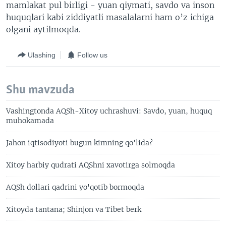
mamlakat pul birligi - yuan qiymati, savdo va inson
huquqlari kabi ziddiyatli masalalarni ham o’z ichiga
olgani aytilmoqda.
Ulashing
Follow us
Shu mavzuda
Vashingtonda AQSh-Xitoy uchrashuvi: Savdo, yuan, huquq
muhokamada
Jahon iqtisodiyoti bugun kimning qo'lida?
Xitoy harbiy qudrati AQShni xavotirga solmoqda
AQSh dollari qadrini yo'qotib bormoqda
Xitoyda tantana; Shinjon va Tibet berk