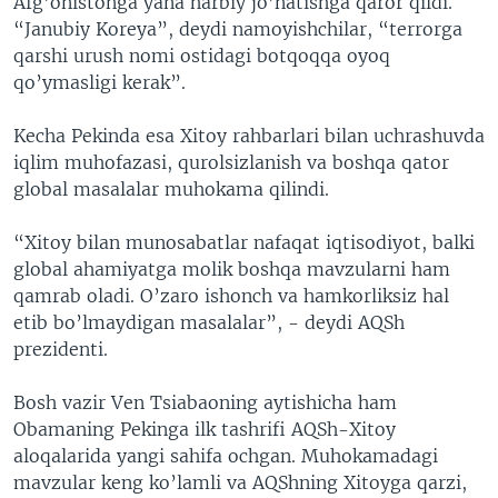
Afg’onistonga yana harbiy jo’natishga qaror qildi.
“Janubiy Koreya”, deydi namoyishchilar, “terrorga
qarshi urush nomi ostidagi botqoqqa oyoq
qo’ymasligi kerak”.
Kecha Pekinda esa Xitoy rahbarlari bilan uchrashuvda
iqlim muhofazasi, qurolsizlanish va boshqa qator
global masalalar muhokama qilindi.
“Xitoy bilan munosabatlar nafaqat iqtisodiyot, balki
global ahamiyatga molik boshqa mavzularni ham
qamrab oladi. O’zaro ishonch va hamkorliksiz hal
etib bo’lmaydigan masalalar”, - deydi AQSh
prezidenti.
Bosh vazir Ven Tsiabaoning aytishicha ham
Obamaning Pekinga ilk tashrifi AQSh-Xitoy
aloqalarida yangi sahifa ochgan. Muhokamadagi
mavzular keng ko’lamli va AQShning Xitoyga qarzi,