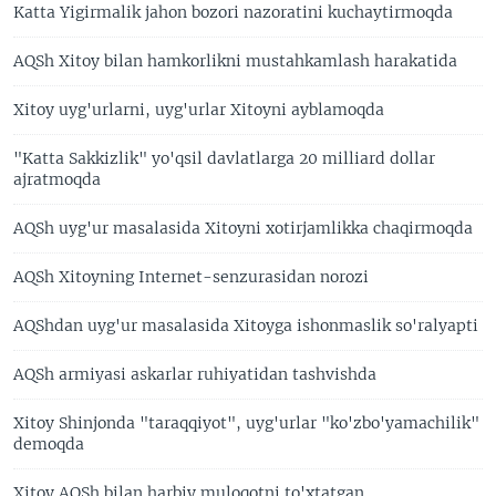
Katta Yigirmalik jahon bozori nazoratini kuchaytirmoqda
AQSh Xitoy bilan hamkorlikni mustahkamlash harakatida
Xitoy uyg'urlarni, uyg'urlar Xitoyni ayblamoqda
"Katta Sakkizlik" yo'qsil davlatlarga 20 milliard dollar
ajratmoqda
AQSh uyg'ur masalasida Xitoyni xotirjamlikka chaqirmoqda
AQSh Xitoyning Internet-senzurasidan norozi
AQShdan uyg'ur masalasida Xitoyga ishonmaslik so'ralyapti
AQSh armiyasi askarlar ruhiyatidan tashvishda
Xitoy Shinjonda "taraqqiyot", uyg'urlar "ko'zbo'yamachilik"
demoqda
Xitoy AQSh bilan harbiy muloqotni to'xtatgan