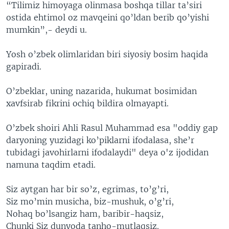
“Tilimiz himoyaga olinmasa boshqa tillar ta’siri
ostida ehtimol oz mavqeini qo’ldan berib qo’yishi
mumkin”,- deydi u.
Yosh o’zbek olimlaridan biri siyosiy bosim haqida
gapiradi.
O’zbeklar, uning nazarida, hukumat bosimidan
xavfsirab fikrini ochiq bildira olmayapti.
O’zbek shoiri Ahli Rasul Muhammad esa "oddiy gap
daryoning yuzidagi ko’piklarni ifodalasa, she’r
tubidagi javohirlarni ifodalaydi" deya o'z ijodidan
namuna taqdim etadi.
Siz aytgan har bir so’z, egrimas, to’g’ri,
Siz mo’min musicha, biz-mushuk, o’g’ri,
Nohaq bo’lsangiz ham, baribir-haqsiz,
Chunki Siz dunyoda tanho-mutlaqsiz.