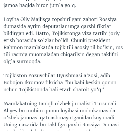
jamoa haqida biron jumla yo’q.
VIDEO
ODNOKLASSNIKI
XABARLAR SURATLARDA
TELEGRAM
Loyiha Oliy Majlisga topshirilgani zahoti Rossiya
dumasida ayrim deputatlar unga qarshi fikrlar
TWITTER
bildirgan edi. Hatto, Tojikistonga viza tartibi joriy
SOUNDCLOUD
VOA
etish borasida so’zlar bo’ldi. Chunki prezident
Rahmon mamlakatda tojik tili asosiy til bo’lsin, rus
tili rasmiy muomaladan chiqarilsin degan taklifni
olg’a surmoqda.
Tojikiston Yozuvchilar Uyushmasi a’zosi, adib
Bobojon Ikromov fikricha “bu kabi keskin qonun
uchun Tojikistonda hali etarli sharoit yo’q”.
Mamlakatning taniqli o’zbek jurnalisti Tursunali
Aliyev bu muhim qonun loyihasi muhokamasida
o’zbek jamoasi qatnashmayotganidan kuyunadi.
Uning nazarida bu taklifga qarshi Rossiya Dumasi