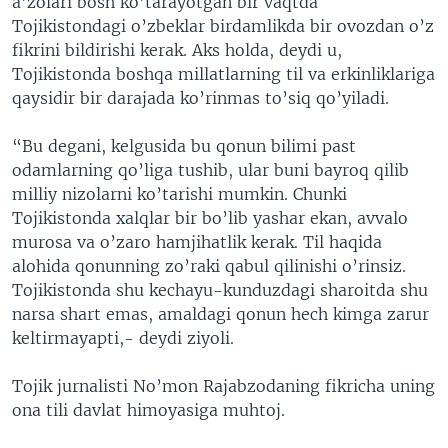
a’zolari bosh ko’tarayotgan bir vaqtda
Tojikistondagi o’zbeklar birdamlikda bir ovozdan o’z
fikrini bildirishi kerak. Aks holda, deydi u,
Tojikistonda boshqa millatlarning til va erkinliklariga
qaysidir bir darajada ko’rinmas to’siq qo’yiladi.
“Bu degani, kelgusida bu qonun bilimi past
odamlarning qo’liga tushib, ular buni bayroq qilib
milliy nizolarni ko’tarishi mumkin. Chunki
Tojikistonda xalqlar bir bo’lib yashar ekan, avvalo
murosa va o’zaro hamjihatlik kerak. Til haqida
alohida qonunning zo’raki qabul qilinishi o’rinsiz.
Tojikistonda shu kechayu-kunduzdagi sharoitda shu
narsa shart emas, amaldagi qonun hech kimga zarur
keltirmayapti,- deydi ziyoli.
Tojik jurnalisti No’mon Rajabzodaning fikricha uning
ona tili davlat himoyasiga muhtoj.