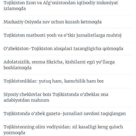
Tojikiston Eron va Afg'onistondan iqtisodiy imkoniyat
izlamoqda
Markaziy Osiyoda suv uchun kurash ketmoqda
Tojikiston matbuoti yosh va o'tkir jurnalistlarga muhtoj
O'zbekiston-Tojikiston aloqalari tarangligicha qolmoqda
Adolatsizlik, omma fikricha, kishilarni egri yo'llarga
boshlamoqda
Tojikistonliklar: yutuq ham, kamchilik ham bor
Siyosiy cheklovlar bois Tojikistonda o'zbeklar ona
adabiyotdan mahrum
Tojikistonda o'zbek gazeta-jurnallari savdosi taqiqlangan
Tojikistonning olim vodiysidan: sil kasalligi keng quloch
yozmoqda