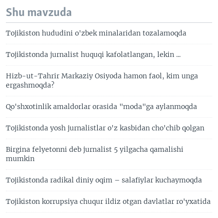
Shu mavzuda
Tojikiston hududini o'zbek minalaridan tozalamoqda
Tojikistonda jurnalist huquqi kafolatlangan, lekin ...
Hizb-ut-Tahrir Markaziy Osiyoda hamon faol, kim unga
ergashmoqda?
Qo'shxotinlik amaldorlar orasida "moda"ga aylanmoqda
Tojikistonda yosh jurnalistlar o'z kasbidan cho'chib qolgan
Birgina felyetonni deb jurnalist 5 yilgacha qamalishi
mumkin
Tojikistonda radikal diniy oqim – salafiylar kuchaymoqda
Tojikiston korrupsiya chuqur ildiz otgan davlatlar ro'yxatida