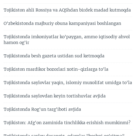
Tojikiston ahli Rossiya va AQShdan birdek madad kutmoqda
O'zbekistonda majburiy obuna kampaniyasi boshlangan
Tojikistonda imkoniyatlar ko'paygan, ammo iqtisodiy ahvol
hamon og'ir
Tojikistonda besh gazeta ustidan sud ketmoqda
Tojikiston mardikor bozorlari xotin-qizlarga to'la
Tojikistonda saylovlar yaqin, islomiy muxolifat umidga to'la
Tojikistonda saylovdan keyin tortishuvlar avjida
Tojikistonda Rog'un targ'iboti avjida
Tojikiston: Afg'on zaminida tinchlikka erishish mumkinmi?