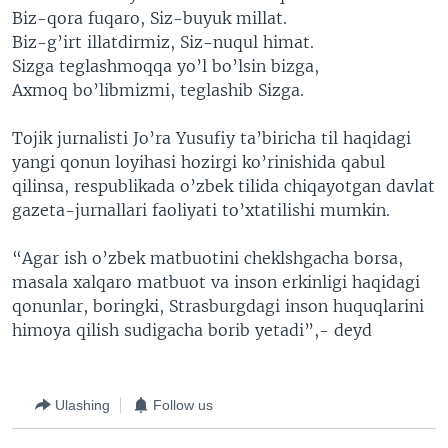
Biz-qora fuqaro, Siz-buyuk millat.
Biz-g’irt illatdirmiz, Siz-nuqul himat.
Sizga teglashmoqqa yo’l bo’lsin bizga,
Axmoq bo’libmizmi, teglashib Sizga.
Tojik jurnalisti Jo’ra Yusufiy ta’biricha til haqidagi
yangi qonun loyihasi hozirgi ko’rinishida qabul
qilinsa, respublikada o’zbek tilida chiqayotgan davlat
gazeta-jurnallari faoliyati to’xtatilishi mumkin.
“Agar ish o’zbek matbuotini cheklshgacha borsa,
masala xalqaro matbuot va inson erkinligi haqidagi
qonunlar, boringki, Strasburgdagi inson huquqlarini
himoya qilish sudigacha borib yetadi”,- deyd
Ulashing
Follow us