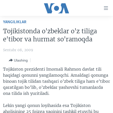
Bosh
sahifaga
boring
Boshiga
YANGILIKLAR
qayting
BOSH SAHIFA
Tojikistonda o'zbeklar o'z tiliga
Qidiruvga
AMERIKA
e'tibor va hurmat so'ramoqda
o'ting
MARKAZIY OSIYO
Sentabr 08, 2009
XALQARO
Ulashing
VATANDOSHLAR
Tojikiston prezidenti Imomali Rahmon davlat tili
MULTIMEDIA
haqidagi qonunni yangilamoqchi. Amaldagi qonunga
binoan tojik tilidan tashqari o’zbek tiliga ham e’tibor
IJTIMOIY TARMOQLAR
AMERIKA MANZARALARI
qaratilgan bo’lib, o’zbeklar yashovshi tumanlarda
INGLIZ TILI DARSLARI
XALQARO HAYOT
FACEBOOK
ona tilida ish yuritiladi.
EDITORIAL
VASHINGTON CHOYXONASI
YOUTUBE
Lekin yangi qonun loyihasida esa Tojikiston
MOBIL-SALOM!
INSTAGRAM
aholisining 25 foizga yaqinini tashkil etuvchi bu
Learning English