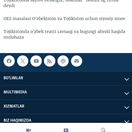
Tojikistonda saylov desangiz, odamlar "boshni og'ritma"
deydi
GES masalasi O'zbekiston va Tojikiston uchun siyosiy sinov
Tojikistonda o’zbek teatri ravnaqi va bugungi ahvoli haqida
mulohaza
BO'LIMLAR
MULTIMEDIA
XIZMATLAR
BIZ HAQIMIZDA