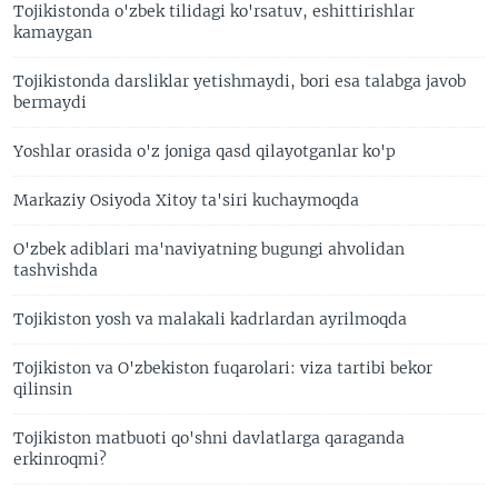
Tojikistonda o'zbek tilidagi ko'rsatuv, eshittirishlar
kamaygan
Tojikistonda darsliklar yetishmaydi, bori esa talabga javob
bermaydi
Yoshlar orasida o'z joniga qasd qilayotganlar ko'p
Markaziy Osiyoda Xitoy ta'siri kuchaymoqda
O'zbek adiblari ma'naviyatning bugungi ahvolidan
tashvishda
Tojikiston yosh va malakali kadrlardan ayrilmoqda
Tojikiston va O'zbekiston fuqarolari: viza tartibi bekor
qilinsin
Tojikiston matbuoti qo'shni davlatlarga qaraganda
erkinroqmi?