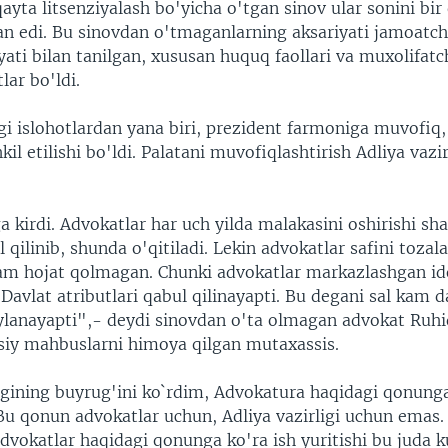
ayta litsenziyalash bo'yicha o'tgan sinov ular sonini bir
an edi. Bu sinovdan o'tmaganlarning aksariyati jamoatch
yati bilan tanilgan, xususan huquq faollari va muxolifat
lar bo'ldi.
i islohotlardan yana biri, prezident farmoniga muvofiq,
kil etilishi bo'ldi. Palatani muvofiqlashtirish Adliya vazi
kirdi. Advokatlar har uch yilda malakasini oshirishi sha
il qilinib, shunda o'qitiladi. Lekin advokatlar safini toza
ham hojat qolmagan. Chunki advokatlar markazlashgan id
. Davlat atributlari qabul qilinayapti. Bu degani sal kam d
aylanayapti",- deydi sinovdan o'ta olmagan advokat Ruh
osiy mahbuslarni himoya qilgan mutaxassis.
ligining buyrug'ini ko`rdim, Advokatura haqidagi qonung
Bu qonun advokatlar uchun, Adliya vazirligi uchun emas.
advokatlar haqidagi qonunga ko'ra ish yuritishi bu juda k