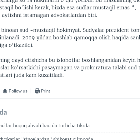
ikrlarga ko'ra hukmlarni o'qib yotibdi. Bu masalaning old
taqil bo'lishi kerak, bizda esa sudlar mustaqil emas ”, 
q aytishni istamagan advokatlardan biri.
 binoan sud -mustaqil hokimyat. Sudyalar prezident to
inlanadi. 2009 yildan boshlab qamoqqa olish haqida sank
iga o'tkazildi.
ning qayd etishicha bu islohotlar boshlanganidan keyin
slar ko'rsatkichi pasaymagan va prokuratura talabi sud
latlari juda kam kuzatiladi.
Follow us
Print
da
ollar huquq ahvoli haqida turlicha fikrda
dvokatlar "sinovlardan" shikoyat qilmoqda