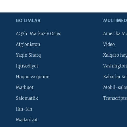
BO'LIMLAR
MULTIMED
AQSh-Markaziy Osiyo
Amerika Ma
Afg'oniston
Video
Yaqin Sharq
Xalqaro ha
Iqtisodiyot
Vashington
Huquq va qonun
Xabarlar su
Matbuot
Mobil-salo
Salomatlik
Transcripts
Ilm-fan
Madaniyat