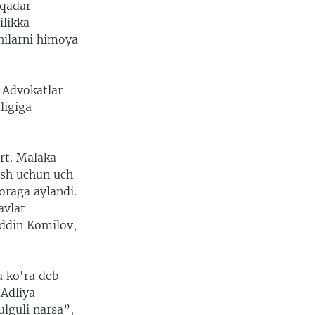
 qadar
ilikka
chilarni himoya
 Advokatlar
rligiga
rt. Malaka
lash uchun uch
oraga aylandi.
avlat
iddin Komilov,
a ko'ra deb
 Adliya
ulguli narsa”,