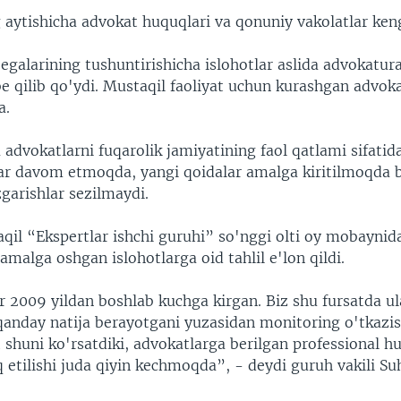
aytishicha advokat huquqlari va qonuniy vakolatlar kenga
egalarining tushuntirishicha islohotlar aslida advokatura
be qilib qo'ydi. Mustaqil faoliyat uchun kurashgan advoka
a.
advokatlarni fuqarolik jamiyatining faol qatlami sifatid
tlar davom etmoqda, yangi qoidalar amalga kiritilmoqda 
garishlar sezilmaydi.
qil “Ekspertlar ishchi guruhi” so'nggi olti oy mobaynid
malga oshgan islohotlarga oid tahlil e'lon qildi.
r 2009 yildan boshlab kuchga kirgan. Biz shu fursatda u
 qanday natija berayotgani yuzasidan monitoring o'tkazis
 shuni ko'rsatdiki, advokatlarga berilgan professional h
 etilishi juda qiyin kechmoqda”, - deydi guruh vakili Su