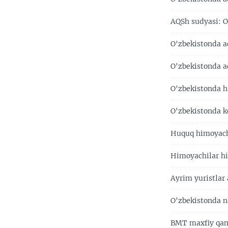
AQSh sudyasi: 
O'zbekistonda a
O'zbekistonda ad
O'zbekistonda h
O'zbekistonda ke
Huquq himoyachis
Himoyachilar h
Ayrim yuristlar
O'zbekistonda n
BMT maxfiy qamo