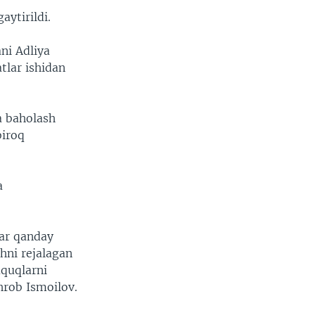
ytirildi.
ni Adliya
tlar ishidan
a baholash
biroq
a
lar qanday
hni rejalagan
uquqlarni
hrob Ismoilov.