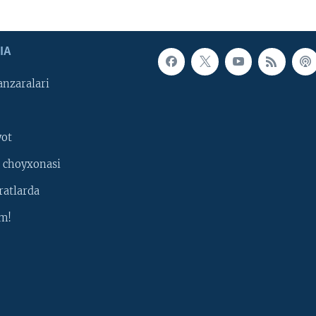
IA
nzaralari
yot
 choyxonasi
ratlarda
m!