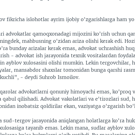
v fikricha islohotlar ayrim ijobiy o'zgarishlarga ham yo
ari advokatlar qamoqxonadagi mijozini ko'rish uchun 
ningdek, mahbusning o'zidan ariza olishi kerak edi. Hoz
o'ra bunday arizalar kerak emas, advokat uchrashish huq
rish - advokat ish jarayonida texnik vositalardan foydala
in ayblov xulosasini olishi mumkin. Lekin tergovchilar, 
dyalar, mansabdor shaxslar tomonidan bunga qarshi rasmi
 kuchli”, - deydi Suhrob Ismoilov.
qarolar advokatlarni qonuniy himoyachi emas, ko'proq v
 qabul qilishadi. Advokat vakolatlari va e'tirozlari sud,
nidan inobatsiz qoldirilar ekan, vaziyatga o'zgarish bo'l
a sud-tergov jarayonida aniqlangan holatlarga ko'ra huk
 xulosasiga tayanib emas. Lekin mana, sudlar ayblov xulo