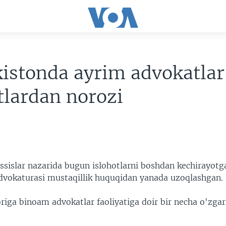
istonda ayrim advokatlar
tlardan norozi
9
sislar nazarida bugun islohotlarni boshdan kechirayotg
dvokaturasi mustaqillik huquqidan yanada uzoqlashgan.
iga binoam advokatlar faoliyatiga doir bir necha o'zgar