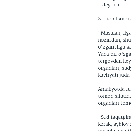
- deydi u.
Suhrob Ismoilo
“Masalan, ilg
noziridan, shu
o'zgarishga k
Yana bir o'zga
tergovdan key
organlari, su
kayfiyati juda
Amaliyotda fu
tomon sifatida
organlari tomo
“Sud faqatgin
kerak, ayblov