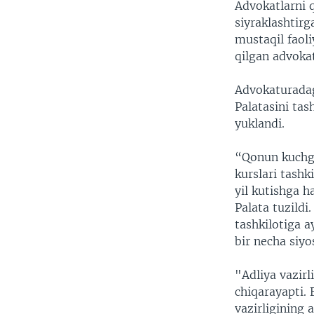
Advokatlarni q
siyraklashtirg
mustaqil faoli
qilgan advokat
Advokaturadag
Palatasini tash
yuklandi.
“Qonun kuchga 
kurslari tashk
yil kutishga 
Palata tuzildi
tashkilotiga 
bir necha siy
"Adliya vazir
chiqarayapti. 
vazirligining 