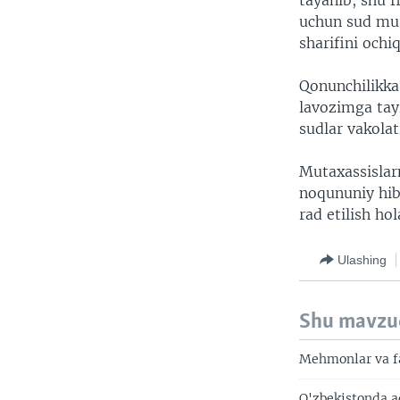
tayanib, shu f
uchun sud mus
sharifini ochi
Qonunchilikka
lavozimga tay
sudlar vakolat
Mutaxassislar
noqununiy hib
rad etilish ho
Ulashing
Shu mavzu
Mehmonlar va fa
O'zbekistonda a