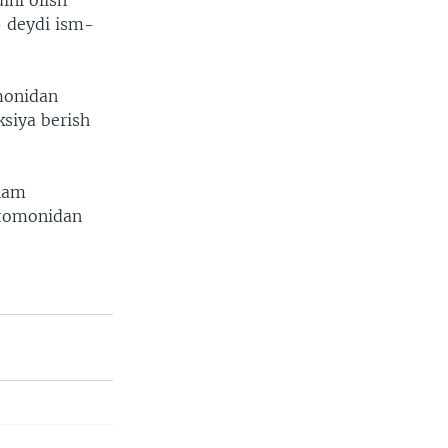
ini olish
- deydi ism-
monidan
siya berish
 ham
 tomonidan