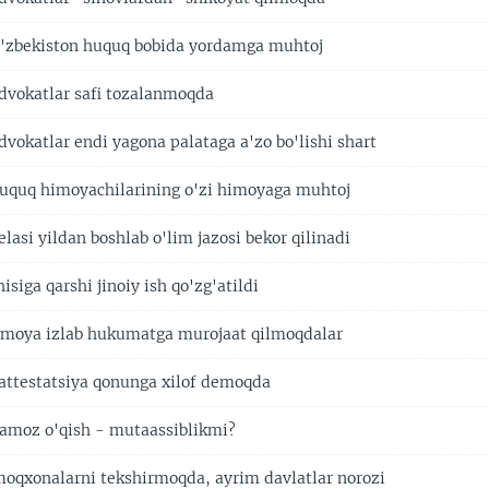
O'zbekiston huquq bobida yordamga muhtoj
dvokatlar safi tozalanmoqda
vokatlar endi yagona palataga a'zo bo'lishi shart
uquq himoyachilarining o'zi himoyaga muhtoj
lasi yildan boshlab o'lim jazosi bekor qilinadi
iga qarshi jinoiy ish qo'zg'atildi
imoya izlab hukumatga murojaat qilmoqdalar
 attestatsiya qonunga xilof demoqda
amoz o'qish - mutaassiblikmi?
qxonalarni tekshirmoqda, ayrim davlatlar norozi