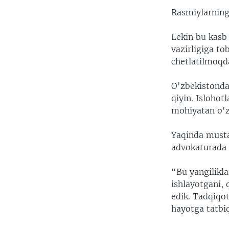
VIDEO
ODNOKLASSNIKI
Rasmiylarning 
XABARLAR SURATLARDA
TELEGRAM
Lekin bu kasb 
TWITTER
vazirligiga to
SOUNDCLOUD
chetlatilmoqd
O'zbekistonda 
qiyin. Isloho
mohiyatan o'z
Yaqinda musta
advokaturada a
“Bu yangilikla
ishlayotgani,
edik. Tadqiqot
hayotga tatbiq