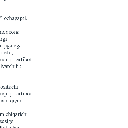
'l ochayapti.
qamoqxona
irgi
uqiga ega.
nishi,
huquq-tartibot
yatchilik
ositachi
 huquq-tartibot
ishi qiyin.
m chiqarishi
sasiga