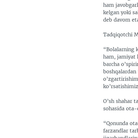
ham javobgarli
kelgan yoki sa
deb davom et
Tadqiqotchi M
“Bolalarning k
ham, jamiyat h
barcha o’spir
boshqalardan u
o’zgartirishi
ko’rsatishimiz
O’sh shahar ta
sohasida ota-o
“Qonunda ota-
farzandlar ta