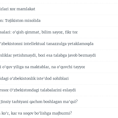
irlari xor mamlakat
n: Tojikiston misolida
osalari: o'qish qimmat, bilim sayoz, fikr tor
 O'zbekistonni intellektual tanazzulga yetaklamoqda
sliklar yetishmaydi, bori esa talabga javob bermaydi
i o'quv yiliga na maktablar, na o'quvchi tayyor
dagi o'zbekistonlik iste'dod sohiblari
ssor O'zbekistondagi talabalarini eslaydi
 Jinsiy tarbiyani qachon boshlagan ma'qul?
a ko'r, kar va soqov bo'lishga majburmi?