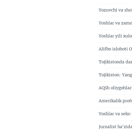
Yozuvchi va sho
Yoshlar va zamo
Yoshlar yili xul
Alifbo islohoti
Tojikistonda dar
Tojikiston: Yang
AQSh oliygohlari
Amerikalik profe
Yoshlar va seks:
Jurnalist ba'zid