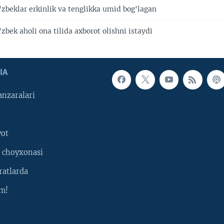
'zbeklar erkinlik va tenglikka umid bog'lagan
'zbek aholi ona tilida axborot olishni istaydi
IA
nzaralari
yot
 choyxonasi
ratlarda
m!