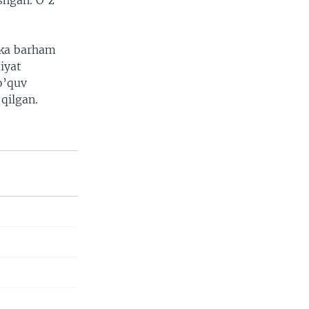
ishgan. O’z
kka barham
iyat
 o’quv
 qilgan.