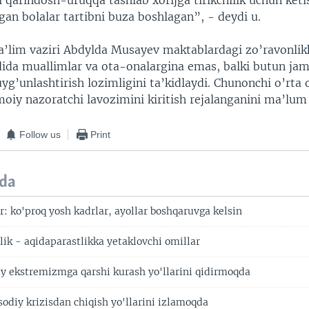
i qarindosh-uruqqa tashlab xorijga tirikchilik uchun ket
lgan bolalar tartibni buza boshlagan”, - deydi u.
Ta’lim vaziri Abdylda Musayev maktablardagi zo’ravonli
ida muallimlar va ota-onalargina emas, balki butun jam
uyg’unlashtirish lozimligini ta’kidlaydi. Chunonchi o’rta
imoiy nazoratchi lavozimini kiritish rejalanganini ma’lum
Follow us
Print
da
ar: ko'proq yosh kadrlar, ayollar boshqaruvga kelsin
zlik - aqidaparastlikka yetaklovchi omillar
niy ekstremizmga qarshi kurash yo'llarini qidirmoqda
isodiy krizisdan chiqish yo'llarini izlamoqda