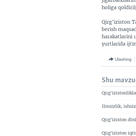
jigarbandlarin
holiga qoldiri
Qirg’iziston 
berish maqsad
harakatlarini 
yurtlarida ijt
Ulashing
Shu mavzu
Qirg'izistonlikl
Ilmsizlik, ishsi
Qirg'iziston di
Qirg'iziston iqt