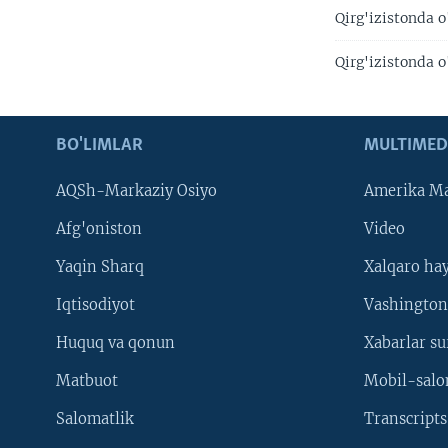
Qirg'izistonda o
Qirg'izistonda o
BO'LIMLAR
MULTIMED
AQSh-Markaziy Osiyo
Amerika Ma
Afg'oniston
Video
Yaqin Sharq
Xalqaro ha
Iqtisodiyot
Vashington
Huquq va qonun
Xabarlar su
Matbuot
Mobil-salo
Salomatlik
Transcripts