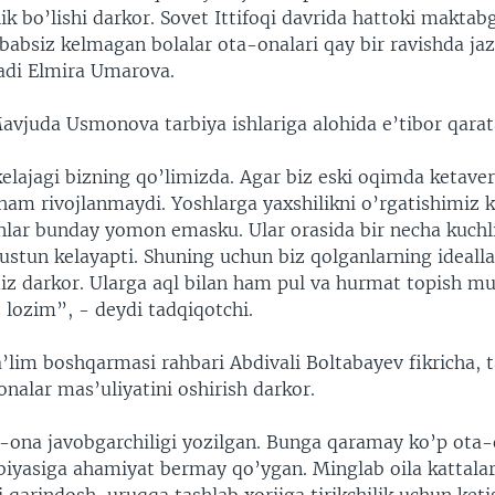
k bo’lishi darkor. Sovet Ittifoqi davrida hattoki maktab
babsiz kelmagan bolalar ota-onalari qay bir ravishda jaz
adi Elmira Umarova.
avjuda Usmonova tarbiya ishlariga alohida e’tibor qarat
elajagi bizning qo’limizda. Agar biz eski oqimda ketaver
am rivojlanmaydi. Yoshlarga yaxshilikni o’rgatishimiz k
inlar bunday yomon emasku. Ular orasida bir necha kuchli
stun kelayapti. Shuning uchun biz qolganlarning idealla
miz darkor. Ularga aql bilan ham pul va hurmat topish mu
 lozim”, - deydi tadqiqotchi.
’lim boshqarmasi rahbari Abdivali Boltabayev fikricha, 
nalar mas’uliyatini oshirish darkor.
ona javobgarchiligi yozilgan. Bunga qaramay ko’p ota-
rbiyasiga ahamiyat bermay qo’ygan. Minglab oila kattalar