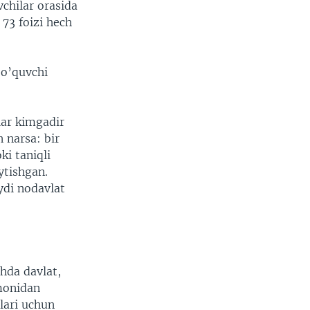
chilar orasida
73 foizi hech
 o’quvchi
lar kimgadir
 narsa: bir
i taniqli
ytishgan.
ydi nodavlat
hda davlat,
omonidan
lari uchun