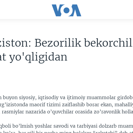
ziston: Bezorilik bekorchi
t yo'qligidan
n buyon siyosiy, iqtisodiy va ijtimoiy muammolar girdob
g’izistonda maorif tizimi zaiflashib borar ekan, mahalli
a rasmiylar nazarida o’quvchilar orasida zo’ravonlik holl
qboli bo’lmish yoshlar savodi va tarbiyasi dolzarb mua