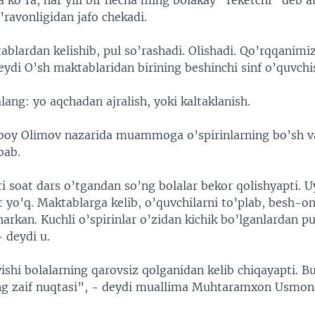
 ko’ra, har yili bir necha ming bolakay “reketchi” deb a
’ravonligidan jafo chekadi.
ablardan kelishib, pul so’rashadi. Olishadi. Qo’rqqanimi
ydi O’sh maktablaridan birining beshinchi sinf o’quvchis
ang: yo aqchadan ajralish, yoki kaltaklanish.
boy Olimov nazarida muammoga o’spirinlarning bo’sh vaq
bab.
i soat dars o’tgandan so’ng bolalar bekor qolishyapti. U
t yo’q. Maktablarga kelib, o’quvchilarni to’plab, besh-o
arkan. Kuchli o’spirinlar o’zidan kichik bo’lganlardan pu
- deydi u.
shi bolalarning qarovsiz qolganidan kelib chiqayapti. B
ng zaif nuqtasi”, - deydi muallima Muhtaramxon Usmon