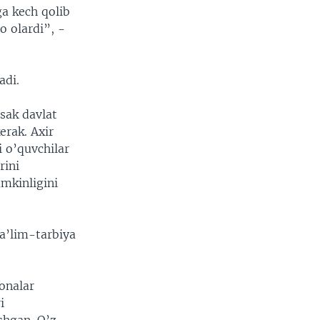
ga kech qolib
o olardi”, -
adi.
sak davlat
erak. Axir
 o’quvchilar
rini
mkinligini
ta’lim-tarbiya
onalar
i