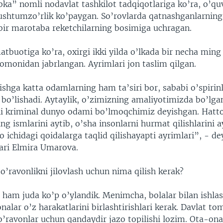
ka” nomli nodavlat tashkilot tadqiqotlariga ko’ra, o’quv
ushtumzo’rlik ko’paygan. So’rovlarda qatnashganlarning 
ir marotaba reketchilarning bosimiga uchragan.
atbuotiga ko’ra, oxirgi ikki yilda o’lkada bir necha ming
omonidan jabrlangan. Ayrimlari jon taslim qilgan.
ishga katta odamlarning ham ta’siri bor, sababi o’spirin
bo’lishadi. Aytaylik, o’zimizning amaliyotimizda bo’lgan
i kriminal dunyo odami bo’lmoqchimiz deyishgan. Hattok
ing ismlarini aytib, o’sha insonlarni hurmat qilishlarini a
 ichidagi qoidalarga taqlid qilishayapti ayrimlari”, - de
bari Elmira Umarova.
’ravonlikni jilovlash uchun nima qilish kerak?
 ham juda ko’p o’ylandik. Menimcha, bolalar bilan ishlas
alar o’z harakatlarini birlashtirishlari kerak. Davlat t
’ravonlar uchun qandaydir jazo topilishi lozim. Ota-ona