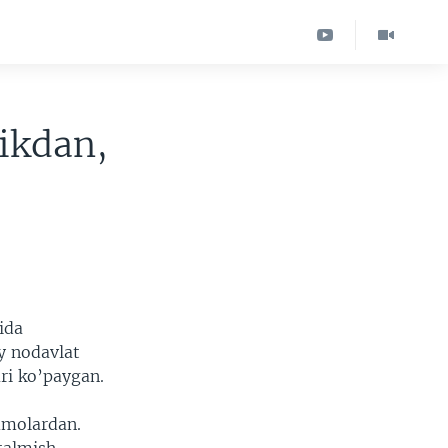
likdan,
ida
y nodavlat
ari ko’paygan.
mmolardan.