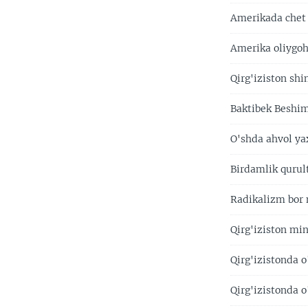
Amerikada chet 
Amerika oliygoh
Qirg'iziston shi
Baktibek Beshim
O'shda ahvol ya
Birdamlik qurul
Radikalizm bor n
Qirg'iziston min
Qirg'izistonda
Qirg'izistonda o