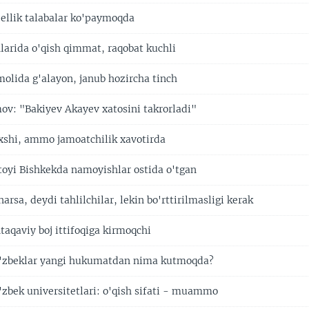
ellik talabalar ko'paymoqda
larida o'qish qimmat, raqobat kuchli
molida g'alayon, janub hozircha tinch
ov: "Bakiyev Akayev xatosini takrorladi"
xshi, ammo jamoatchilik xavotirda
toyi Bishkekda namoyishlar ostida o'tgan
arsa, deydi tahlilchilar, lekin bo'rttirilmasligi kerak
taqaviy boj ittifoqiga kirmoqchi
 o'zbeklar yangi hukumatdan nima kutmoqda?
'zbek universitetlari: o'qish sifati - muammo