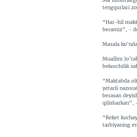
Ma’lumotlarga
VIDEO
ODNOKLASSNIKI
tengqurlari zo
XABARLAR SURATLARDA
TELEGRAM
“Har-hil makt
TWITTER
beramiz”, - de
SOUNDCLOUD
Masala ko’ndal
Muallim Jo’ra
bekorchilik sa
“Maktabda olt
yetarli nazora
berasan deyish
qilisharkan”, 
“Reket kuchayi
tarbiyaning e