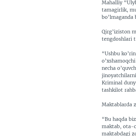
Mahalliy “Ulyb
tamagirlik, m
bo’lmaganda b
Qirg’iziston m
tengdoshlari t
“Ushbu ko’rin
o’xshamoqchi 
necha o’quvch
jinoyatchilarn
Kriminal dunyo
tashkilot rah
Maktablarda zo
“Bu haqda biz
maktab, ota-on
maktabdagi zo