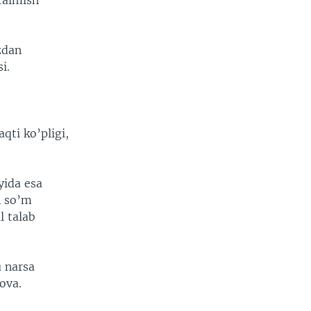
talmish
zdan
i.
ti ko’pligi,
yida esa
n so’m
l talab
u narsa
ova.