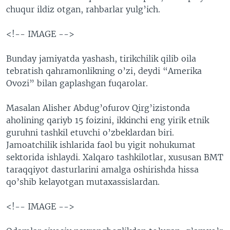
chuqur ildiz otgan, rahbarlar yulg’ich.
VIDEO
ODNOKLASSNIKI
XABARLAR SURATLARDA
TELEGRAM
<!-- IMAGE -->
TWITTER
Bunday jamiyatda yashash, tirikchilik qilib oila
SOUNDCLOUD
VOA
tebratish qahramonlikning o’zi, deydi “Amerika
Ovozi” bilan gaplashgan fuqarolar.
Masalan Alisher Abdug’ofurov Qirg’izistonda
aholining qariyb 15 foizini, ikkinchi eng yirik etnik
guruhni tashkil etuvchi o’zbeklardan biri.
Jamoatchilik ishlarida faol bu yigit nohukumat
sektorida ishlaydi. Xalqaro tashkilotlar, xususan BMT
taraqqiyot dasturlarini amalga oshirishda hissa
qo’shib kelayotgan mutaxassislardan.
<!-- IMAGE -->