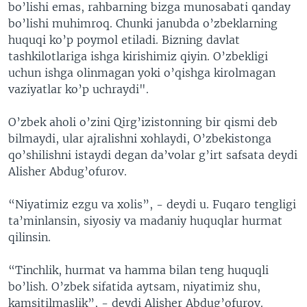
bo’lishi emas, rahbarning bizga munosabati qanday
bo’lishi muhimroq. Chunki janubda o’zbeklarning
huquqi ko’p poymol etiladi. Bizning davlat
tashkilotlariga ishga kirishimiz qiyin. O’zbekligi
uchun ishga olinmagan yoki o’qishga kirolmagan
vaziyatlar ko’p uchraydi".
O’zbek aholi o’zini Qirg’izistonning bir qismi deb
bilmaydi, ular ajralishni xohlaydi, O’zbekistonga
qo’shilishni istaydi degan da’volar g’irt safsata deydi
Alisher Abdug’ofurov.
“Niyatimiz ezgu va xolis”, - deydi u. Fuqaro tengligi
ta’minlansin, siyosiy va madaniy huquqlar hurmat
qilinsin.
“Tinchlik, hurmat va hamma bilan teng huquqli
bo’lish. O’zbek sifatida aytsam, niyatimiz shu,
kamsitilmaslik”, - deydi Alisher Abdug’ofurov.