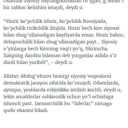
Odamlar siyosiy nayrangbozlikdan to’ygan, g’amxo’r
bir rahbar kelishini istaydi, deydi u.
“Hozir ko’pchilik ishsiz, ko’pchilik Rossiyada,
ko’pchilik tirikchilik ilinjida. Hozir hech kim siyosat
bilan shug’ullanadigan kayfiyatda emas. Hozir bahor,
dehqonchilik bilan shug’ullanadigan payt… Siyosiy
o’yinlarga hech kimning vaqti yo’q, fikrimcha.
Xalqning dardini bilaman deb yurganlar aslida o’z
dardi bilan yuribdi”, - deydi u.
Alisher Abdug’ofurov hozirgi siyosiy voqealarni
demokratik jarayon sifatida ko’rmaydi. Odamlarda,
ayniqsa, yoshlarda erkinlikka intilish kuchli, deydi u,
lekin amaldorlar oshkoralik uchun yo’l ochishiga
ishonch past. Jamoatchilik bu “liderlar” nimaga
qodir ekanini biladi.