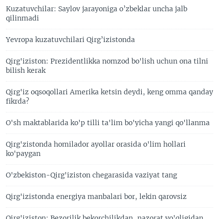
Kuzatuvchilar: Saylov jarayoniga o’zbeklar uncha jalb
qilinmadi
Yevropa kuzatuvchilari Qirg’izistonda
Qirg'iziston: Prezidentlikka nomzod bo'lish uchun ona tilni
bilish kerak
Qirg'iz oqsoqollari Amerika ketsin deydi, keng omma qanday
fikrda?
O'sh maktablarida ko'p tilli ta'lim bo'yicha yangi qo'llanma
Qirg'zistonda homilador ayollar orasida o'lim hollari
ko'paygan
O'zbekiston-Qirg'iziston chegarasida vaziyat tang
Qirg'izistonda energiya manbalari bor, lekin qarovsiz
Qirg'iziston: Bezorilik bekorchilikdan, nazorat yo'qligidan