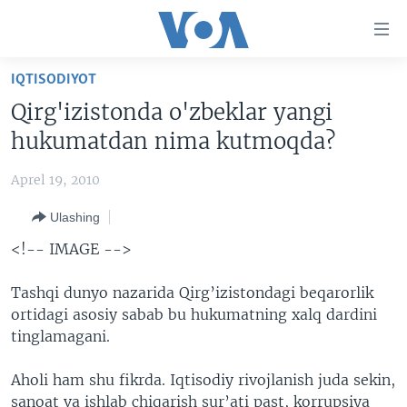
Bosh
sahifaga
boring
Boshiga
IQTISODIYOT
qayting
BOSH SAHIFA
Qirg'izistonda o'zbeklar yangi
Qidiruvga
AMERIKA
hukumatdan nima kutmoqda?
o'ting
MARKAZIY OSIYO
Aprel 19, 2010
XALQARO
Ulashing
VATANDOSHLAR
<!-- IMAGE -->
MULTIMEDIA
Tashqi dunyo nazarida Qirg’izistondagi beqarorlik
IJTIMOIY TARMOQLAR
AMERIKA MANZARALARI
ortidagi asosiy sabab bu hukumatning xalq dardini
INGLIZ TILI DARSLARI
XALQARO HAYOT
FACEBOOK
tinglamagani.
EDITORIAL
VASHINGTON CHOYXONASI
YOUTUBE
Aholi ham shu fikrda. Iqtisodiy rivojlanish juda sekin,
MOBIL-SALOM!
INSTAGRAM
sanoat va ishlab chiqarish sur’ati past, korrupsiya
Learning English