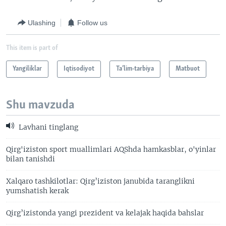
Ulashing
Follow us
This item is part of
Yangiliklar
Iqtisodiyot
Ta’lim-tarbiya
Matbuot
Shu mavzuda
Lavhani tinglang
Qirg'iziston sport muallimlari AQShda hamkasblar, o'yinlar
bilan tanishdi
Xalqaro tashkilotlar: Qirg’iziston janubida taranglikni
yumshatish kerak
Qirg’izistonda yangi prezident va kelajak haqida bahslar