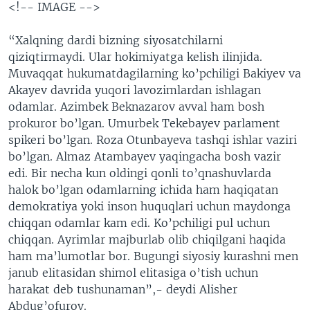
<!-- IMAGE -->
“Xalqning dardi bizning siyosatchilarni
qiziqtirmaydi. Ular hokimiyatga kelish ilinjida.
Muvaqqat hukumatdagilarning ko’pchiligi Bakiyev va
Akayev davrida yuqori lavozimlardan ishlagan
odamlar. Azimbek Beknazarov avval ham bosh
prokuror bo’lgan. Umurbek Tekebayev parlament
spikeri bo’lgan. Roza Otunbayeva tashqi ishlar vaziri
bo’lgan. Almaz Atambayev yaqingacha bosh vazir
edi. Bir necha kun oldingi qonli to’qnashuvlarda
halok bo’lgan odamlarning ichida ham haqiqatan
demokratiya yoki inson huquqlari uchun maydonga
chiqqan odamlar kam edi. Ko’pchiligi pul uchun
chiqqan. Ayrimlar majburlab olib chiqilgani haqida
ham ma’lumotlar bor. Bugungi siyosiy kurashni men
janub elitasidan shimol elitasiga o’tish uchun
harakat deb tushunaman”,- deydi Alisher
Abdug’ofurov.