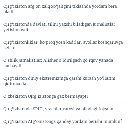
Qirg'iziston afg'on xalq xo'jaligini tiklashda yordam bera
oladi
Qirg'izistonda davlati tilini yaxshi biladigan jurnalistlar
yetishmaydi
Qirg'izistonliklar: ko'proq yosh kadrlar, ayollar boshqaruvga
kelsin
O'shlik jurnalistlar: Alisher o'ldirilgach qo'rquv yanada
kuchaydi
Qirg'iziston diniy ekstremizmga qarshi kurash yo'llarini
qidirmoqda
O'zbekiston Qirg'izistonga gaz bermayapti
Qirg'izistonda SPID, vrachlar xatosi va oiladagi fojealar…
Qirg'iziston Afg'onistonga qanday yordam berishi mumkin?