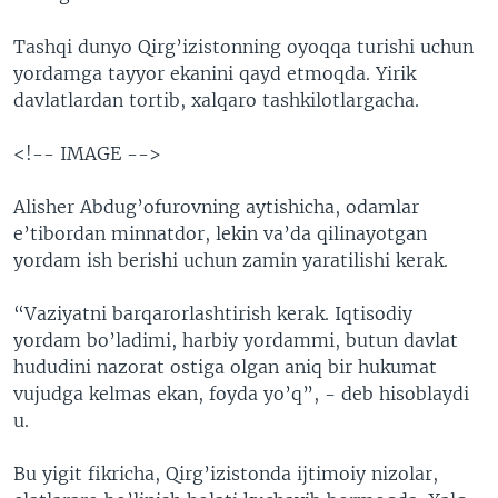
Tashqi dunyo Qirg’izistonning oyoqqa turishi uchun
yordamga tayyor ekanini qayd etmoqda. Yirik
davlatlardan tortib, xalqaro tashkilotlargacha.
<!-- IMAGE -->
Alisher Abdug’ofurovning aytishicha, odamlar
e’tibordan minnatdor, lekin va’da qilinayotgan
yordam ish berishi uchun zamin yaratilishi kerak.
“Vaziyatni barqarorlashtirish kerak. Iqtisodiy
yordam bo’ladimi, harbiy yordammi, butun davlat
hududini nazorat ostiga olgan aniq bir hukumat
vujudga kelmas ekan, foyda yo’q”, - deb hisoblaydi
u.
Bu yigit fikricha, Qirg’izistonda ijtimoiy nizolar,