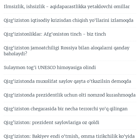
Ilmsizlik, ishsizlik - aqidaparastlikka yetaklovchi omillar
Qirg'iziston iqtisodiy krizisdan chiqish yo'llarini izlamoqda
Qirg'izistonliklar: Afg'oniston tinch - biz tinch
Qirg'iziston jamoatchiligi Rossiya bilan aloqalarni qanday
baholaydi?
Sulaymon tog'i UNESCO himoyasiga olindi
Qirg'izistonda muxolifat saylov qayta o'tkazilsin demoqda
Qirg'izistonda prezidentlik uchun olti nomzod kurashmoqda
Qirg'iziston chegarasida bir necha terrorchi yo'q qilingan
Qirg’iziston: prezident saylovlariga oz qoldi
Qirg'iziston: Bakiyev endi o'tmish, omma tirikchilik ko'yida