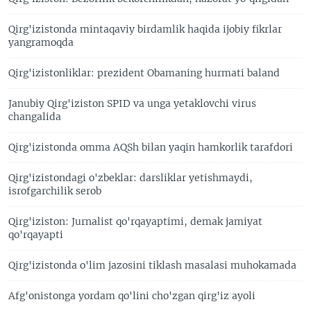
Qirg'izistonda mintaqaviy birdamlik haqida ijobiy fikrlar
yangramoqda
Qirg'izistonliklar: prezident Obamaning hurmati baland
Janubiy Qirg'iziston SPID va unga yetaklovchi virus
changalida
Qirg'izistonda omma AQSh bilan yaqin hamkorlik tarafdori
Qirg'izistondagi o'zbeklar: darsliklar yetishmaydi,
isrofgarchilik serob
Qirg'iziston: Jurnalist qo'rqayaptimi, demak jamiyat
qo'rqayapti
Qirg'izistonda o'lim jazosini tiklash masalasi muhokamada
Afg'onistonga yordam qo'lini cho'zgan qirg'iz ayoli