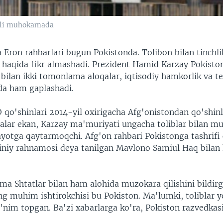
boli muhokamada
 Eron rahbarlari bugun Pokistonda. Tolibon bilan tinchl
h haqida fikr almashadi. Prezident Hamid Karzay Pokisto
 bilan ikki tomonlama aloqalar, iqtisodiy hamkorlik va t
da ham gaplashadi.
qo'shinlari 2014-yil oxirigacha Afg'onistondan qo'shinl
jalar ekan, Karzay ma'muriyati ungacha toliblar bilan mu
ayotga qaytarmoqchi. Afg'on rahbari Pokistonga tashrifi
iniy rahnamosi deya tanilgan Mavlono Samiul Haq bila
ma Shtatlar bilan ham alohida muzokara qilishini bildi
g muhim ishtirokchisi bu Pokiston. Ma'lumki, toliblar ye
nim topgan. Ba'zi xabarlarga ko'ra, Pokiston razvedkasi