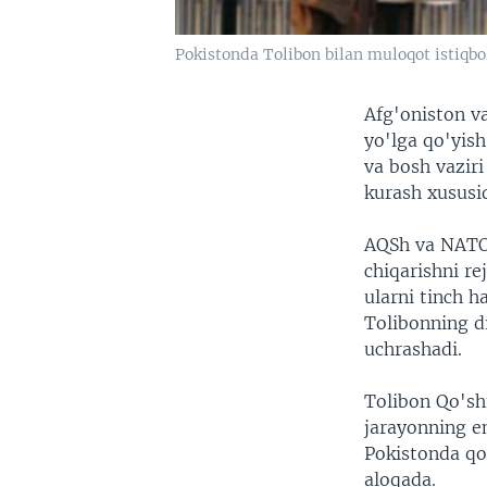
Pokistonda Tolibon bilan muloqot istiq
Afg'oniston va
yo'lga qo'yis
va bosh vaziri
kurash xususi
AQSh va NATO 
chiqarishni re
ularni tinch h
Tolibonning d
uchrashadi.
Tolibon Qo'sh
jarayonning en
Pokistonda qo'
aloqada.