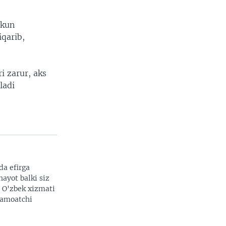
.
 kun
qarib,
i zarur, aks
ladi
da efirga
hayot balki siz
. O'zbek xizmati
 jamoatchi