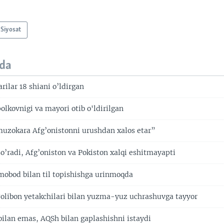
Siyosat
da
rilar 18 shiani o’ldirgan
lkovnigi va mayori otib o'ldirilgan
muzokara Afg’onistonni urushdan xalos etar”
o’radi, Afg’oniston va Pokiston xalqi eshitmayapti
mobod bilan til topishishga urinmoqda
libon yetakchilari bilan yuzma-yuz uchrashuvga tayyor
bilan emas, AQSh bilan gaplashishni istaydi