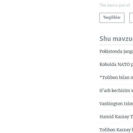
This item is part of
Yangiliklar
Shu mavzu
Pokistonda janga
Kobulda NATO po
“Tolibon bilan 
G’arb kechirim s
Vashington Islo
Hamid Karzay To
Tolibon Karzay 