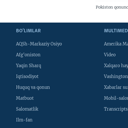
Pokiston qonunc
BO'LIMLAR
MULTIMED
AQSh-Markaziy Osiyo
Amerika Ma
Afg'oniston
Video
Yaqin Sharq
Xalqaro ha
Iqtisodiyot
Vashington
Huquq va qonun
Xabarlar su
Matbuot
Mobil-salo
Salomatlik
Transcripts
Ilm-fan