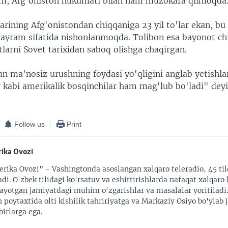
m, Afg'oniston hukumati bilan ham muzokara qilmoqda
arining Afg'onistondan chiqqaniga 23 yil to'lar ekan, bu
yram sifatida nishonlanmoqda. Tolibon esa bayonot chi
larni Sovet tarixidan saboq olishga chaqirgan.
an ma'nosiz urushning foydasi yo'qligini anglab yetishlar
r kabi amerikalik bosqinchilar ham mag'lub bo'ladi" deyi
Follow us
Print
ika Ovozi
rika Ovozi" - Vashingtonda asoslangan xalqaro teleradio, 45 til
adi. O'zbek tilidagi ko'rsatuv va eshittirishlarda nafaqat xalqaro 
ayotgan jamiyatdagi muhim o'zgarishlar va masalalar yoritiladi
 poytaxtida olti kishilik tahririyatga va Markaziy Osiyo bo'ylab
irlarga ega.