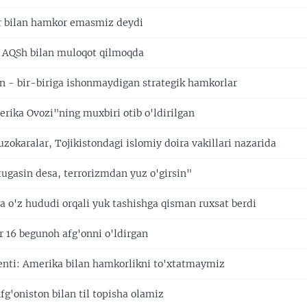
ar bilan hamkor emasmiz deydi
 AQSh bilan muloqot qilmoqda
n - bir-biriga ishonmaydigan strategik hamkorlar
rika Ovozi"ning muxbiri otib o'ldirilgan
zokaralar, Tojikistondagi islomiy doira vakillari nazarida
tugasin desa, terrorizmdan yuz o'girsin"
 o'z hududi orqali yuk tashishga qisman ruxsat berdi
r 16 begunoh afg'onni o'ldirgan
enti: Amerika bilan hamkorlikni to'xtatmaymiz
fg'oniston bilan til topisha olamiz