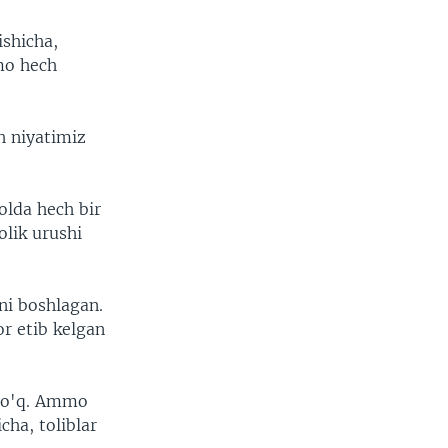
ishicha,
mo hech
sh niyatimiz
olda hech bir
olik urushi
ni boshlagan.
r etib kelgan
 yo'q. Ammo
cha, toliblar