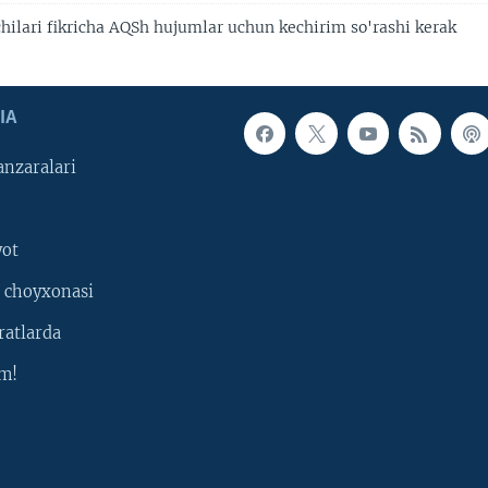
hilari fikricha AQSh hujumlar uchun kechirim so'rashi kerak
IA
nzaralari
yot
 choyxonasi
ratlarda
m!