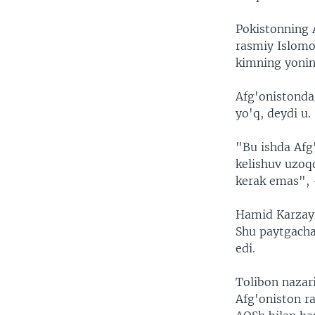
Pokistonning 
rasmiy Islomo
kimning yonin
Afg'onistondag
yo'q, deydi u.
"Bu ishda Afg
kelishuv uzoq
kerak emas", 
Hamid Karzayn
Shu paytgacha
edi.
Tolibon nazar
Afg'oniston ra