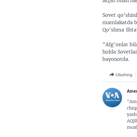
AQSh bilan ha
Sovet qo'shinl
mamlakatda ba
Qo'shma Shtat
"Afg'onlar bil
holda Sovetla
bayonotda.
Ulashing
Amer
"Ame
chiq
yash
AQSh
muxb