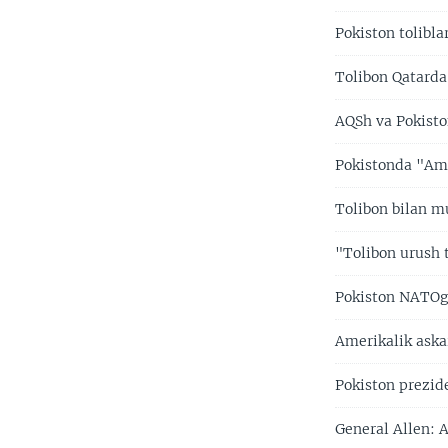
Pokiston tolibl
Tolibon Qatarda
AQSh va Pokisto
Pokistonda "Ame
Tolibon bilan mu
"Tolibon urush 
Pokiston NATOga
Amerikalik aska
Pokiston prezid
General Allen: A