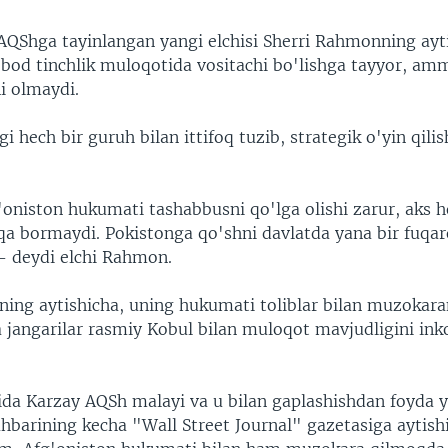
AQShga tayinlangan yangi elchisi Sherri Rahmonning ayt
bod tinchlik muloqotida vositachi bo'lishga tayyor, am
i olmaydi.
i hech bir guruh bilan ittifoq tuzib, strategik o'yin qili
'oniston hukumati tashabbusni qo'lga olishi zarur, aks h
qa bormaydi. Pokistonga qo'shni davlatda yana bir fuqar
- deydi elchi Rahmon.
ing aytishicha, uning hukumati toliblar bilan muzokara
 jangarilar rasmiy Kobul bilan muloqot mavjudligini inko
ida Karzay AQSh malayi va u bilan gaplashishdan foyda
hbarining kecha "Wall Street Journal" gazetasiga aytishi