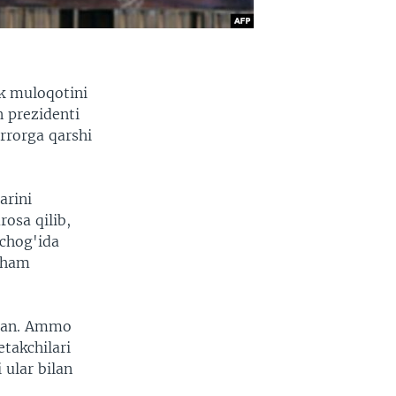
ik muloqotini
n prezidenti
errorga qarshi
arini
rosa qilib,
 chog'ida
n ham
rgan. Ammo
takchilari
 ular bilan