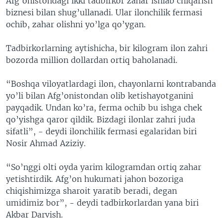
Afg’onistondagi ikki tadbirkor zahar ishlab chiqarish
biznesi bilan shug’ullanadi. Ular ilonchilik fermasi
ochib, zahar olishni yo’lga qo’ygan.
Tadbirkorlarning aytishicha, bir kilogram ilon zahri
bozorda million dollardan ortiq baholanadi.
“Boshqa viloyatlardagi ilon, chayonlarni kontrabanda
yo’li bilan Afg’onistondan olib ketishayotganini
payqadik. Undan ko’ra, ferma ochib bu ishga chek
qo’yishga qaror qildik. Bizdagi ilonlar zahri juda
sifatli”, - deydi ilonchilik fermasi egalaridan biri
Nosir Ahmad Aziziy.
“So’nggi olti oyda yarim kilogramdan ortiq zahar
yetishtirdik. Afg’on hukumati jahon bozoriga
chiqishimizga sharoit yaratib beradi, degan
umidimiz bor”, - deydi tadbirkorlardan yana biri
Akbar Darvish.