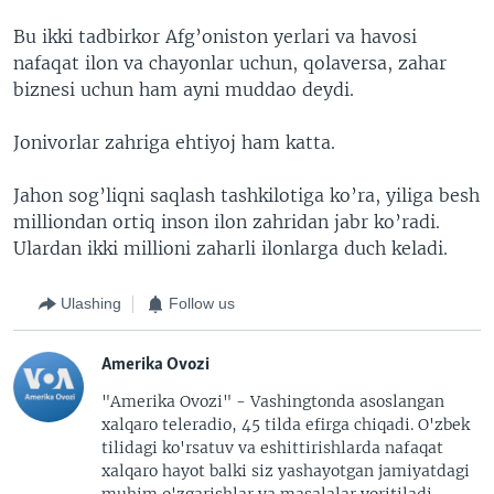
Bu ikki tadbirkor Afg’oniston yerlari va havosi
nafaqat ilon va chayonlar uchun, qolaversa, zahar
biznesi uchun ham ayni muddao deydi.
Jonivorlar zahriga ehtiyoj ham katta.
Jahon sog’liqni saqlash tashkilotiga ko’ra, yiliga besh
milliondan ortiq inson ilon zahridan jabr ko’radi.
Ulardan ikki millioni zaharli ilonlarga duch keladi.
Ulashing
Follow us
Amerika Ovozi
"Amerika Ovozi" - Vashingtonda asoslangan
xalqaro teleradio, 45 tilda efirga chiqadi. O'zbek
tilidagi ko'rsatuv va eshittirishlarda nafaqat
xalqaro hayot balki siz yashayotgan jamiyatdagi
muhim o'zgarishlar va masalalar yoritiladi.