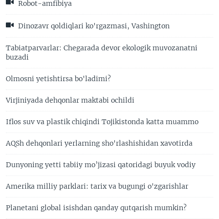
Robot-amfibiya
Dinozavr qoldiqlari ko'rgazmasi, Vashington
Tabiatparvarlar: Chegarada devor ekologik muvozanatni
buzadi
Olmosni yetishtirsa bo'ladimi?
Virjiniyada dehqonlar maktabi ochildi
Iflos suv va plastik chiqindi Tojikistonda katta muammo
AQSh dehqonlari yerlarning sho'rlashishidan xavotirda
Dunyoning yetti tabiiy mo’jizasi qatoridagi buyuk vodiy
Amerika milliy parklari: tarix va bugungi o'zgarishlar
Planetani global isishdan qanday qutqarish mumkin?