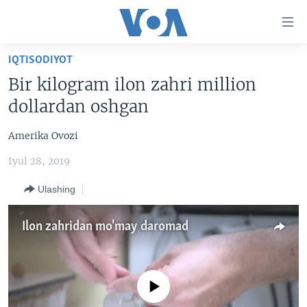
Bosh
sahifaga
boring
Boshiga
IQTISODIYOT
qayting
BOSH SAHIFA
Bir kilogram ilon zahri million
Qidiruvga
AMERIKA
dollardan oshgan
o'ting
MARKAZIY OSIYO
Amerika Ovozi
XALQARO
Iyul 28, 2019
VATANDOSHLAR
Ulashing
MULTIMEDIA
IJTIMOIY TARMOQLAR
AMERIKA MANZARALARI
Ilon zahridan mo'may daromad
INGLIZ TILI DARSLARI
XALQARO HAYOT
FACEBOOK
EDITORIAL
VASHINGTON CHOYXONASI
YOUTUBE
No media source currently available
MOBIL-SALOM!
INSTAGRAM
Learning English