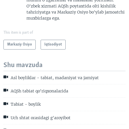
O'zbek xizmati AQSh poytaxtida olti kishilik
tahririyatga va Markaziy Osiyo bo'ylab jamoatchi
muxbirlarga ega.
This item is part of
Markaziy Osiyo
Iqtisodiyot
Shu mavzuda
Asl boyliklar - tabiat, madaniyat va jamiyat
AQSh tabiat qo'riqxonalarida
Tabiat - boylik
Uch shtat orasidagi g'aroyibot