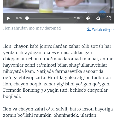
VIDEO
ODNOKLASSNIKI
XABARLAR SURATLARDA
TELEGRAM
0:00
2:18
TWITTER
Ilon zahridan mo'may daromad
Yuklab oling
SOUNDCLOUD
VOA
Ilon, chayon kabi jonivorlardan zahar olib sotish har
yerda uchraydigan biznes emas. Uddasigan
chiqqanlar uchun u mo’may daromad manbai, ammo
hayvonlar zahri ta’minoti bilan shug’ullanuvchilar
nihoyatda kam. Natijada farmasevtika sanoatida
og’uga ehtiyoj katta. Hirotdagi ikki afg’on tadbirkori
ilon, chayon boqib, zahar yig’ishni yo’lgan qo’ygan.
Fermada ilonning 30 yaqin turi, behisob chayonlar
boqiladi.
Ilon va chayon zahri o’ta xafvli, hatto inson hayotiga
zomin bo’lishi mumkin. Shuningdek, ulardan