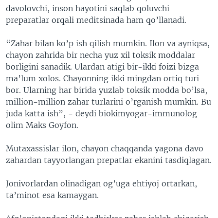
davolovchi, inson hayotini saqlab qoluvchi
preparatlar orqali meditsinada ham qo’llanadi.
“Zahar bilan ko’p ish qilish mumkin. Ilon va ayniqsa,
chayon zahrida bir necha yuz xil toksik moddalar
borligini sanadik. Ulardan atigi bir-ikki foizi bizga
ma’lum xolos. Chayonning ikki mingdan ortiq turi
bor. Ularning har birida yuzlab toksik modda bo’lsa,
million-million zahar turlarini o’rganish mumkin. Bu
juda katta ish”, - deydi biokimyogar-immunolog
olim Maks Goyfon.
Mutaxassislar ilon, chayon chaqqanda yagona davo
zahardan tayyorlangan prepatlar ekanini tasdiqlagan.
Jonivorlardan olinadigan og’uga ehtiyoj ortarkan,
ta’minot esa kamaygan.