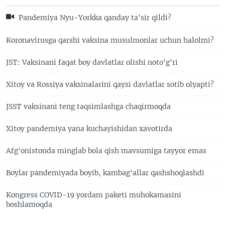
Pandemiya Nyu-Yorkka qanday ta'sir qildi?
Koronavirusga qarshi vaksina musulmonlar uchun halolmi?
JST: Vaksinani faqat boy davlatlar olishi noto'g'ri
Xitoy va Rossiya vaksinalarini qaysi davlatlar sotib olyapti?
JSST vaksinani teng taqsimlashga chaqirmoqda
Xitoy pandemiya yana kuchayishidan xavotirda
Afg'onistonda minglab bola qish mavsumiga tayyor emas
Boylar pandemiyada boyib, kambag'allar qashshoqlashdi
Kongress COVID-19 yordam paketi muhokamasini
boshlamoqda