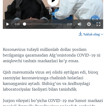
No media source currently available
VIDEO
ODNOKLASSNIKI
XABARLAR SURATLARDA
TELEGRAM
TWITTER
0:00
2:28
SOUNDCLOUD
VOA
Yuklab oling
Koronavirus tufayli millionlab dollar yordam
berilganiga qaramasdan Afg’onistonda COVID-19 ni
aniqlovchi tashxis markazlari ko’p emas.
Qish mavsumida virus avj olishi aytilgan edi, biroq
rasmiylar koronavirusga chalinish holatlari
kamayganini aytadi. Shibirg’on va Andhuydagi
laboratoriyalar faoliyati bilan tanishdik.
Juzjon viloyati bo’yicha COVID-19 ma’lumot markazi