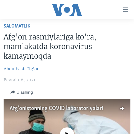
Bosh
sahifaga
boring
Boshiga
SALOMATLIK
qayting
BOSH SAHIFA
Afg’on rasmiylariga ko’ra,
Qidiruvga
AMERIKA
mamlakatda koronavirus
o'ting
MARKAZIY OSIYO
kamaymoqda
XALQARO
Abdulbasir Ilg'or
VATANDOSHLAR
Fevral 06, 2021
MULTIMEDIA
Ulashing
IJTIMOIY TARMOQLAR
AMERIKA MANZARALARI
INGLIZ TILI DARSLARI
XALQARO HAYOT
FACEBOOK
Afg’onistonning COVID laboratoriyalari
EDITORIAL
VASHINGTON CHOYXONASI
YOUTUBE
MOBIL-SALOM!
INSTAGRAM
Learning English