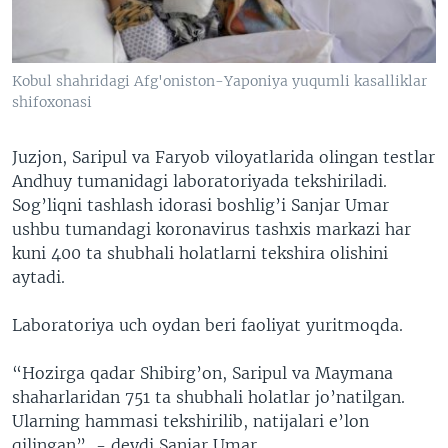
Kobul shahridagi Afg'oniston-Yaponiya yuqumli kasalliklar
shifoxonasi
Juzjon, Saripul va Faryob viloyatlarida olingan testlar
Andhuy tumanidagi laboratoriyada tekshiriladi.
Sog’liqni tashlash idorasi boshlig’i Sanjar Umar
ushbu tumandagi koronavirus tashxis markazi har
kuni 400 ta shubhali holatlarni tekshira olishini
aytadi.
Laboratoriya uch oydan beri faoliyat yuritmoqda.
“Hozirga qadar Shibirg’on, Saripul va Maymana
shaharlaridan 751 ta shubhali holatlar jo’natilgan.
Ularning hammasi tekshirilib, natijalari e’lon
qilingan”, - deydi Sanjar Umar.