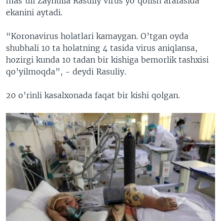
mas’uli Zaynulla Rasuliy virus yo’qolish arafasida
ekanini aytadi.
“Koronavirus holatlari kamaygan. O’tgan oyda
shubhali 10 ta holatning 4 tasida virus aniqlansa,
hozirgi kunda 10 tadan bir kishiga bemorlik tashxisi
qo’yilmoqda”, - deydi Rasuliy.
20 o’rinli kasalxonada faqat bir kishi qolgan.