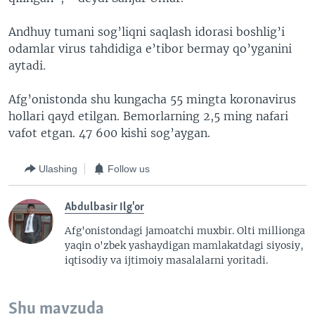
Andhuy tumani sog’liqni saqlash idorasi boshlig’i
odamlar virus tahdidiga e’tibor bermay qo’yganini
aytadi.
Afg’onistonda shu kungacha 55 mingta koronavirus
hollari qayd etilgan. Bemorlarning 2,5 ming nafari
vafot etgan. 47 600 kishi sog’aygan.
Ulashing
Follow us
Abdulbasir Ilg'or
Afg'onistondagi jamoatchi muxbir. Olti millionga
yaqin o'zbek yashaydigan mamlakatdagi siyosiy,
iqtisodiy va ijtimoiy masalalarni yoritadi.
Shu mavzuda