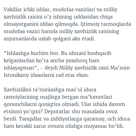
Vakillar ichki ishlar, mudofaa vazirlari va milliy
xavfsizlik raisini o’z ishining uddasidan chiqa
olmayotganini iddao qilmoqda. Ijtimoiy tarmoqlarda
mudofaa vaziri hamda milliy xavfsizlik raisining
anjumanlarda uxlab qolgani aks etadi.
“Ishlashga kuchim bor. Bu idorani boshqarib
kelganlardan ko’ra ancha yaxshroq ham
ishlayapman”, - deydi Milliy xavfsizlik raisi Ma’sum
Istonikzoy idaaolarni rad etar ekan.
Xavfsizlikni ta’minlashga mas’ul idora
rasmiylarining majlisga bergan ma’lumotlari
qonunchilarni qoniqtira olmadi. Ular ishida davom
etsinmi yo’qmi? Deputatlar shu masalada ovoz
berdi. Tanqidlar va ziddiyatlarga qaramay, uch idora
ham kerakli zarur ovozni olishga muyassar bo’ldi.