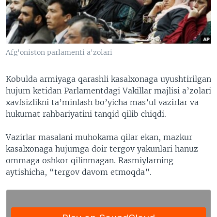
VIDEO
ODNOKLASSNIKI
XABARLAR SURATLARDA
TELEGRAM
TWITTER
Afg'oniston parlamenti a'zolari
SOUNDCLOUD
VOA
Kobulda armiyaga qarashli kasalxonaga uyushtirilgan
hujum ketidan Parlamentdagi Vakillar majlisi a’zolari
xavfsizlikni ta’minlash bo’yicha mas’ul vazirlar va
hukumat rahbariyatini tanqid qilib chiqdi.
Vazirlar masalani muhokama qilar ekan, mazkur
kasalxonaga hujumga doir tergov yakunlari hanuz
ommaga oshkor qilinmagan. Rasmiylarning
aytishicha, “tergov davom etmoqda”.