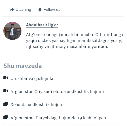
Ulashing
Follow us
Abdulbasir Ilg'or
Afg'onistondagi jamoatchi muxbir. Olti millionga
yaqin o'zbek yashaydigan mamlakatdagi siyosiy,
iqtisodiy va ijtimoiy masalalarni yoritadi.
Shu mavzuda
Urushlar va qochqinlar
Afg'oniston Oliy sudi oldida xudkushlik hujumi
Kobulda xudkushlik hujumi
Afg'oniston: Faryobdagi hujumda 19 kishi o'lgan