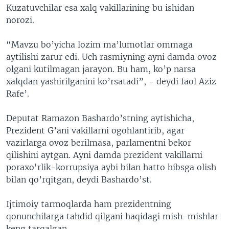
Kuzatuvchilar esa xalq vakillarining bu ishidan
norozi.
“Mavzu bo’yicha lozim ma’lumotlar ommaga
aytilishi zarur edi. Uch rasmiyning ayni damda ovoz
olgani kutilmagan jarayon. Bu ham, ko’p narsa
xalqdan yashirilganini ko’rsatadi”, - deydi faol Aziz
Rafe’.
Deputat Ramazon Bashardo’stning aytishicha,
Prezident G’ani vakillarni ogohlantirib, agar
vazirlarga ovoz berilmasa, parlamentni bekor
qilishini aytgan. Ayni damda prezident vakillarni
poraxo'rlik-korrupsiya aybi bilan hatto hibsga olish
bilan qo’rqitgan, deydi Bashardo’st.
Ijtimoiy tarmoqlarda ham prezidentning
qonunchilarga tahdid qilgani haqidagi mish-mishlar
keng tarqalgan.