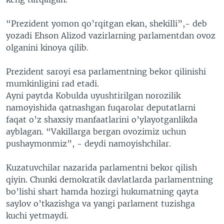
“Prezident yomon qo’rqitgan ekan, shekilli”,- deb
yozadi Ehson Alizod vazirlarning parlamentdan ovoz
olganini kinoya qilib.
Prezident saroyi esa parlamentning bekor qilinishi
mumkinligini rad etadi.
Ayni paytda Kobulda uyushtirilgan norozilik
namoyishida qatnashgan fuqarolar deputatlarni
faqat o’z shaxsiy manfaatlarini o’ylayotganlikda
ayblagan. “Vakillarga bergan ovozimiz uchun
pushaymonmiz”, - deydi namoyishchilar.
Kuzatuvchilar nazarida parlamentni bekor qilish
qiyin. Chunki demokratik davlatlarda parlamentning
bo’lishi shart hamda hozirgi hukumatning qayta
saylov o’tkazishga va yangi parlament tuzishga
kuchi yetmaydi.