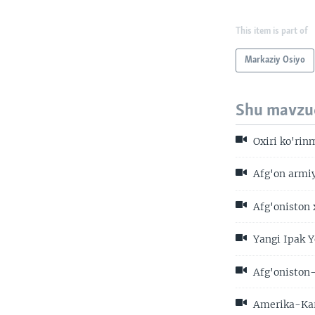
This item is part of
Markaziy Osiyo
Shu mavzu
Oxiri ko'rin
Afg'on armiy
Afg'oniston 
Yangi Ipak Y
Afg'oniston
Amerika-Kar