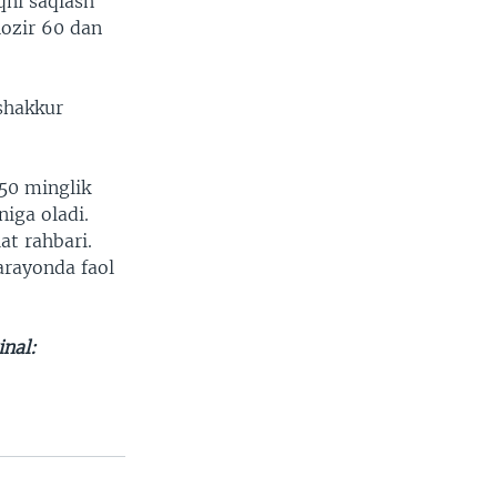
iqni saqlash
hozir 60 dan
shakkur
350 minglik
niga oladi.
at rahbari.
arayonda faol
inal: