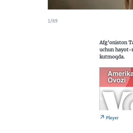
1/69
Afg’oniston Ta
uchun hayot-m
kutmoqda.
Pleyer