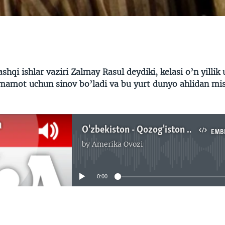
shqi ishlar vaziri Zalmay Rasul deydiki, kelasi o’n yillik 
amot uchun sinov bo’ladi va bu yurt dunyo ahlidan mi
O'zbekiston - Qozog'iston - Afg'oniston - BMTdagi nutqlar 2013/Navbahor Imamova
EMB
by
Amerika Ovozi
No media source currently available
0:00
EMBED