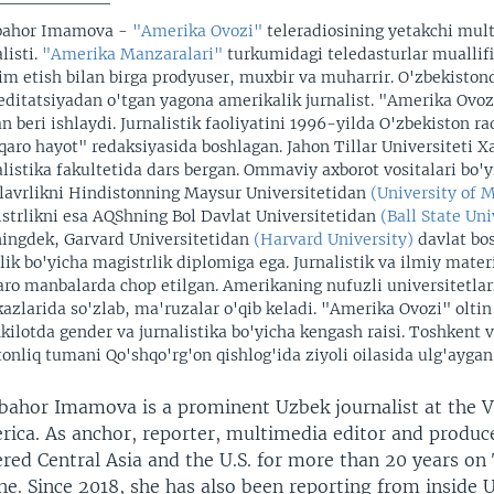
bahor Imamova -
"Amerika Ovozi"
teleradiosining yetakchi mul
listi.
"Amerika Manzaralari"
turkumidagi teledasturlar muallifi
im etish bilan birga prodyuser, muxbir va muharrir. O'zbekiston
editatsiyadan o'tgan yagona amerikalik jurnalist. "Amerika Ovo
an beri ishlaydi. Jurnalistik faoliyatini 1996-yilda O'zbekiston r
qaro hayot" redaksiyasida boshlagan. Jahon Tillar Universiteti X
alistika fakultetida dars bergan. Ommaviy axborot vositalari bo'
lavrlikni Hindistonning Maysur Universitetidan
(University of 
strlikni esa AQShning Bol Davlat Universitetidan
(Ball State Uni
ingdek, Garvard Universitetidan
(Harvard University)
davlat bo
rlik bo'yicha magistrlik diplomiga ega. Jurnalistik va ilmiy materi
aro manbalarda chop etilgan. Amerikaning nufuzli universitetlari
azlarida so'zlab, ma'ruzalar o'qib keladi. "Amerika Ovozi" oltin
kilotda gender va jurnalistika bo'yicha kengash raisi. Toshkent v
tonliq tumani Qo'shqo'rg'on qishlog'ida ziyoli oilasida ulg'aygan
bahor Imamova is a prominent Uzbek journalist at the V
ica. As anchor, reporter, multimedia editor and produce
red Central Asia and the U.S. for more than 20 years on
ne. Since 2018, she has also been reporting from inside 