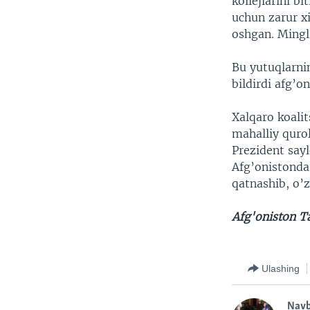
kollejlarini bi
uchun zarur x
oshgan. Mingla
Bu yutuqlarni
bildirdi afg’o
Xalqaro koalit
mahalliy qurol
Prezident sayl
Afg’onistonda
qatnashib, o’z
Afg'oniston Ta
Ulashing
Nav