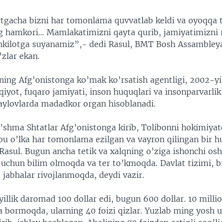
gacha bizni har tomonlama quvvatlab keldi va oyoqqa 
g hamkori… Mamlakatimizni qayta qurib, jamiyatimizni r
shkilotga suyanamiz”,- dedi Rasul, BMT Bosh Assambleyas
’zlar ekan.
g Afg’onistonga ko’mak ko’rsatish agentligi, 2002-yi
qqiyot, fuqaro jamiyati, inson huquqlari va insonparvarlik
aylovlarda madadkor organ hisoblanadi.
o’shma Shtatlar Afg’onistonga kirib, Tolibonni hokimiya
bu o’lka har tomonlama ezilgan va vayron qilingan bir h
Rasul. Bugun ancha tetik va xalqning o’ziga ishonchi osh
i uchun bilim olmoqda va ter to’kmoqda. Davlat tizimi, b
jabhalar rivojlanmoqda, deydi vazir.
yillik daromad 100 dollar edi, bugun 600 dollar. 10 mill
 bormoqda, ularning 40 foizi qizlar. Yuzlab ming yosh u