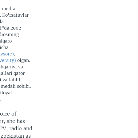
timedia
. Ko'rsatuvlar
da
zi"da 2002-
adiosining
alqaro
yicha
Mysore)
,
versity)
olgan.
shqaruvi va
allari qator
 va tahlil
 medali sohibi.
iloyati
.
oice of
r, she has
 TV, radio and
Uzbekistan as