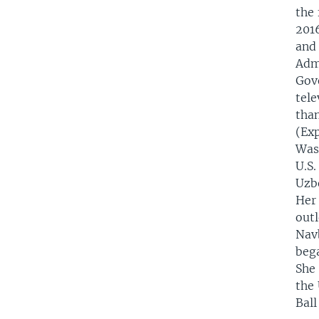
the 
2016
and
Admi
Gov
tel
tha
(Exp
Wash
U.S.
Uzbe
Her 
outl
Nav
beg
She
the 
Ball