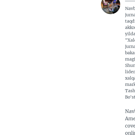
Nav
jurna
taqd
akkr
yild
"Xal
jurn
baka
magi
Shun
lide
xalq
mark
Tash
Bo's
Nav
Amer
cove
onli