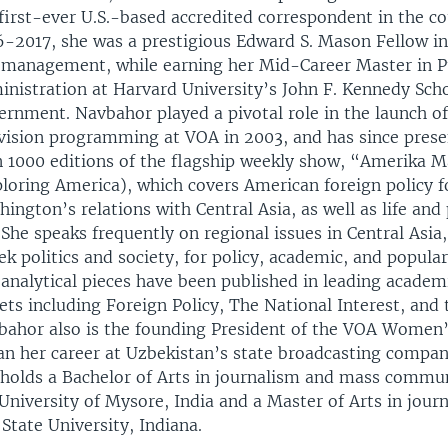
first-ever U.S.-based accredited correspondent in the c
-2017, she was a prestigious Edward S. Mason Fellow in 
 management, while earning her Mid-Career Master in P
nistration at Harvard University’s John F. Kennedy Scho
ernment. Navbahor played a pivotal role in the launch o
evision programming at VOA in 2003, and has since pres
n 1000 editions of the flagship weekly show, “Amerika M
loring America), which covers American foreign policy 
ington’s relations with Central Asia, as well as life and 
 She speaks frequently on regional issues in Central Asia,
k politics and society, for policy, academic, and popula
analytical pieces have been published in leading acade
ets including Foreign Policy, The National Interest, and 
bahor also is the founding President of the VOA Women’
an her career at Uzbekistan’s state broadcasting compan
 holds a Bachelor of Arts in journalism and mass commu
University of Mysore, India and a Master of Arts in jour
 State University, Indiana.