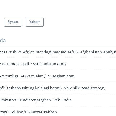
Siyosat
Xalqaro
da
mas urush va Afg'onistondagi maqsadlar/US-Afghanistan Analys
asi nimaga qodir?/Afghanistan army
xavfsizligi, AQSh rejalari/US-Afghanistan
o'li tashabbusining kelajagi bormi? New Silk Road strategy
-Pokiston-Hindiston/Afghan-Pak-India
zay-Tolibon/US Karzai Taliban