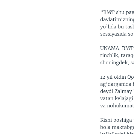
“BMT shu payt
davlatimiznin
yo’lida bu ta
sessiyasida so
UNAMA, BMTnin
tinchlik, tara
shuningdek, s
12 yil oldin Q
ag’darganida 
deydi Zalmay 
vatan kelajag
va nohukumat 
Kishi boshiga 
bola maktabga