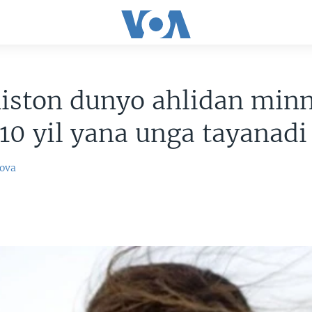
iston dunyo ahlidan minn
 10 yil yana unga tayanadi
ova
3