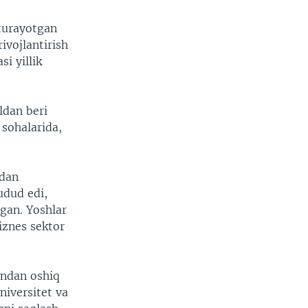
turayotgan
ivojlantirish
i yillik
ldan beri
 sohalarida,
tdan
udud edi,
gan. Yoshlar
iznes sektor
iondan oshiq
niversitet va