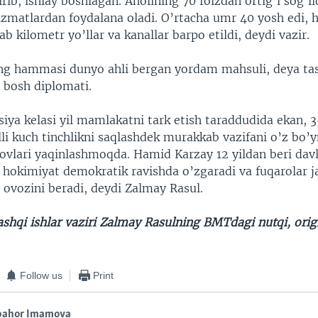
tirib, ishlay boshlagan. Aholining 70 foizdan ortig’i sog’l
izmatlardan foydalana oladi. O’rtacha umr 40 yosh edi, 
b kilometr yo’llar va kanallar barpo etildi, deydi vazir.
ng hammasi dunyo ahli bergan yordam mahsuli, deya ta
n bosh diplomati.
siya kelasi yil mamlakatni tark etish taraddudida ekan, 
li kuch tinchlikni saqlashdek murakkab vazifani o’z bo’y
ovlari yaqinlashmoqda. Hamid Karzay 12 yildan beri davl
 hokimiyat demokratik ravishda o’zgaradi va fuqarolar j
 ovozini beradi, deydi Zalmay Rasul.
shqi ishlar vaziri Zalmay Rasulning BMTdagi nutqi, orig
Follow us
Print
bahor Imamova