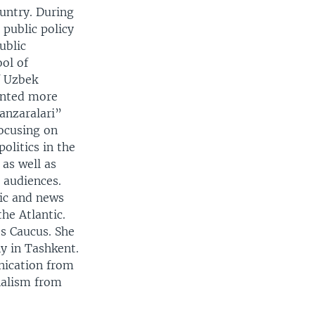
ountry. During
public policy
ublic
ol of
f Uzbek
ented more
anzaralari”
focusing on
politics in the
 as well as
r audiences.
mic and news
the Atlantic.
s Caucus. She
y in Tashkent.
nication from
nalism from