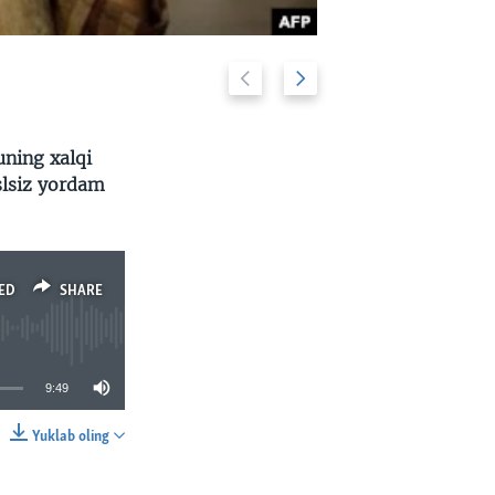
Previous
Next
2/69
slide
slide
uning xalqi
slsiz yordam
ED
SHARE
9:49
Yuklab oling
SHARE