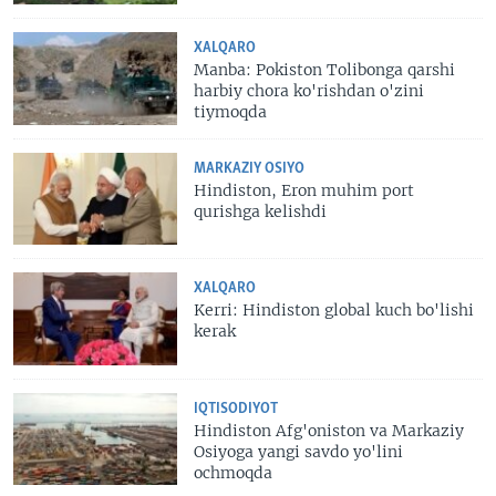
XALQARO
Manba: Pokiston Tolibonga qarshi
harbiy chora ko'rishdan o'zini
tiymoqda
MARKAZIY OSIYO
Hindiston, Eron muhim port
qurishga kelishdi
XALQARO
Kerri: Hindiston global kuch bo'lishi
kerak
IQTISODIYOT
Hindiston Afg'oniston va Markaziy
Osiyoga yangi savdo yo'lini
ochmoqda