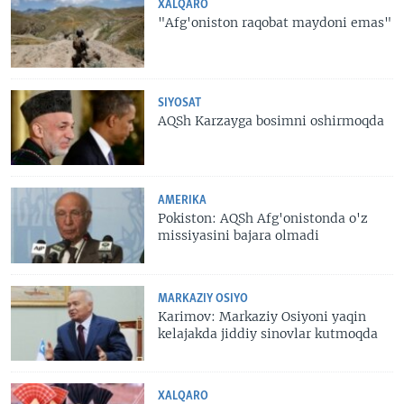
XALQARO
"Afg'oniston raqobat maydoni emas"
SIYOSAT
AQSh Karzayga bosimni oshirmoqda
AMERIKA
Pokiston: AQSh Afg'onistonda o'z
missiyasini bajara olmadi
MARKAZIY OSIYO
Karimov: Markaziy Osiyoni yaqin
kelajakda jiddiy sinovlar kutmoqda
XALQARO