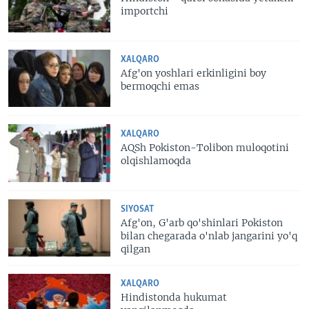
importchi
XALQARO
Afg'on yoshlari erkinligini boy
bermoqchi emas
XALQARO
AQSh Pokiston-Tolibon muloqotini
olqishlamoqda
SIYOSAT
Afg'on, G'arb qo'shinlari Pokiston
bilan chegarada o'nlab jangarini yo'q
qilgan
XALQARO
Hindistonda hukumat