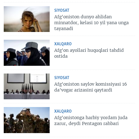
SIYOSAT
Afg'oniston dunyo ahlidan
minnatdor, kelasi 10 yil yana unga
tayanadi
XALQARO
Afg'on ayollari huquqlari tahdid
ostida
SIYOSAT
Afg'oniston saylov komissiyasi 16
da'vogar arizasini qaytardi
XALQARO
Afg'onistonga harbiy yordam juda
zarur, deydi Pentagon rahbari