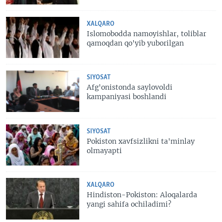
XALQARO
Islomobodda namoyishlar, toliblar
qamoqdan qo'yib yuborilgan
SIYOSAT
Afg'onistonda saylovoldi
kampaniyasi boshlandi
SIYOSAT
Pokiston xavfsizlikni ta'minlay
olmayapti
XALQARO
Hindiston-Pokiston: Aloqalarda
yangi sahifa ochiladimi?