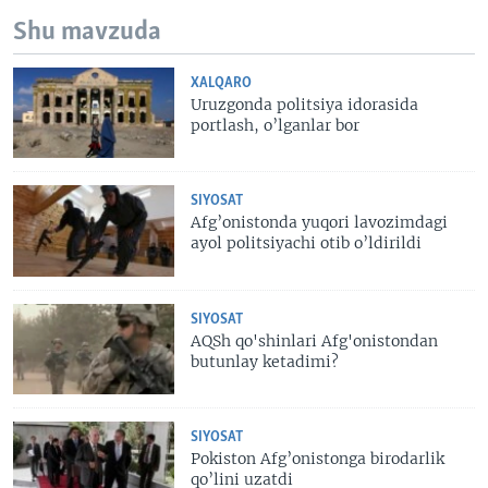
Shu mavzuda
XALQARO
Uruzgonda politsiya idorasida
portlash, o’lganlar bor
SIYOSAT
Afg’onistonda yuqori lavozimdagi
ayol politsiyachi otib o’ldirildi
SIYOSAT
AQSh qo'shinlari Afg'onistondan
butunlay ketadimi?
SIYOSAT
Pokiston Afg’onistonga birodarlik
qo’lini uzatdi