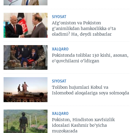
SIYOSAT
Afg'oniston va Pokiston
g'animlikdan hamkorlikka o'ta
oladimi? Ha, deydi rahbarlar
XALQARO
Pokistonda toliblar 130 kishi, asosan,
o'quvchilarni o'ldirgan
SIYOSAT
Tolibon hujumlari Kobul va
Islomobod aloqalariga soya solmoqda
XALQARO
Pokiston, Hindiston xavfsizlik
idoralari Kashmir bo'yicha
muzokarada