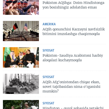
Pokiston AQShga: Doim Hindistonga
yon bosishingiz adolatdan emas
AMERIKA
AQSh qonunchisi Karzayni xavfsizlik
bitimini imzolashga chaqirmoqda
SIYOSAT
Pokiston-Saudiya Arabistoni harbiy
aloqalari kuchaymoqda
SIYOSAT
AQSh Afg'onistondan chiqar ekan,
sovet tajribasidan nima o'rganishi
mumkin?
SIYOSAT
Hindiston - qurol sohasida yetakchi