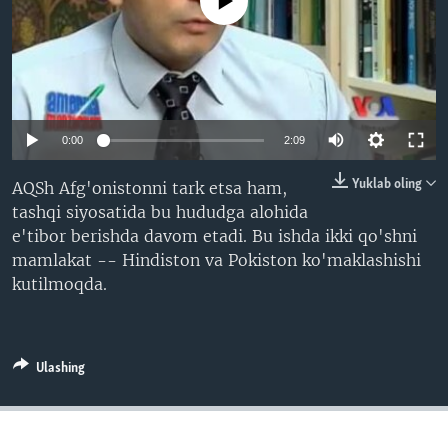
No media source currently available
VIDEO
ODNOKLASSNIKI
XABARLAR SURATLARDA
TELEGRAM
TWITTER
SOUNDCLOUD
VOA
0:00
2:09
Yuklab oling
AQSh Afg'onistonni tark etsa ham,
tashqi siyosatida bu hududga alohida
e'tibor berishda davom etadi. Bu ishda ikki qo'shni
mamlakat -- Hindiston va Pokiston ko'maklashishi
kutilmoqda.
Ulashing