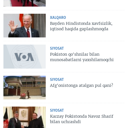
XALQARO
Bayden Hindistonda xavfsizlik,
iqtisod haqida gaplashmoqda
SIYOSAT
Pokiston qo'shnilar bilan
munosabatlarni yaxshilamoqchi
SIYOSAT
Afg'onistonga atalgan pul qani?
SIYOSAT
Karzay Pokistonda Navoz Sharif
bilan uchrashdi