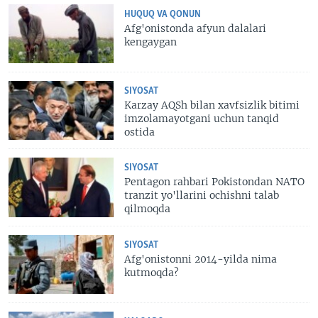
HUQUQ VA QONUN
Afg'onistonda afyun dalalari
kengaygan
SIYOSAT
Karzay AQSh bilan xavfsizlik bitimi
imzolamayotgani uchun tanqid
ostida
SIYOSAT
Pentagon rahbari Pokistondan NATO
tranzit yo'llarini ochishni talab
qilmoqda
SIYOSAT
Afg'onistonni 2014-yilda nima
kutmoqda?