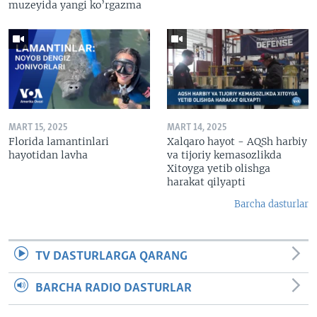
muzeyida yangi ko’rgazma
MART 15, 2025
MART 14, 2025
Florida lamantinlari
Xalqaro hayot - AQSh harbiy
hayotidan lavha
va tijoriy kemasozlikda
Xitoyga yetib olishga
harakat qilyapti
Barcha dasturlar
TV DASTURLARGA QARANG
BARCHA RADIO DASTURLAR