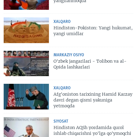
yangilanmoqda
XALQARO
Hindiston-Pokiston: Yangi hukumat,
yangi umidlar
MARKAZIY OSIYO
O'zbek jangarilari - Tolibon va al-
Qoida lashkarlari
XALQARO
Afg'oniston tarixining Hamid Karzay
davri degan qismi yakuniga
yetmoqda
SIYOSAT
Hindiston AQSh yordamida qurol
ishlab chiqarishni yo'lga qo'ymoqchi