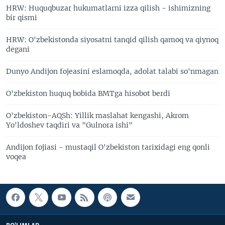
HRW: Huquqbuzar hukumatlarni izza qilish - ishimizning
bir qismi
HRW: O'zbekistonda siyosatni tanqid qilish qamoq va qiynoq
degani
Dunyo Andijon fojeasini eslamoqda, adolat talabi so'nmagan
O'zbekiston huquq bobida BMTga hisobot berdi
O'zbekiston-AQSh: Yillik maslahat kengashi, Akrom
Yo'ldoshev taqdiri va "Gulnora ishi"
Andijon fojiasi - mustaqil O'zbekiston tarixidagi eng qonli
voqea