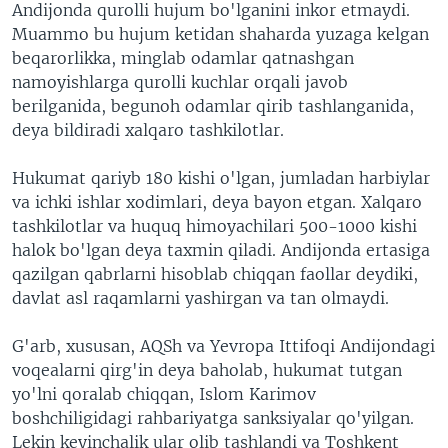
Andijonda qurolli hujum bo'lganini inkor etmaydi.
Muammo bu hujum ketidan shaharda yuzaga kelgan
beqarorlikka, minglab odamlar qatnashgan
namoyishlarga qurolli kuchlar orqali javob
berilganida, begunoh odamlar qirib tashlanganida,
deya bildiradi xalqaro tashkilotlar.
Hukumat qariyb 180 kishi o'lgan, jumladan harbiylar
va ichki ishlar xodimlari, deya bayon etgan. Xalqaro
tashkilotlar va huquq himoyachilari 500-1000 kishi
halok bo'lgan deya taxmin qiladi. Andijonda ertasiga
qazilgan qabrlarni hisoblab chiqqan faollar deydiki,
davlat asl raqamlarni yashirgan va tan olmaydi.
G'arb, xususan, AQSh va Yevropa Ittifoqi Andijondagi
voqealarni qirg'in deya baholab, hukumat tutgan
yo'lni qoralab chiqqan, Islom Karimov
boshchiligidagi rahbariyatga sanksiyalar qo'yilgan.
Lekin keyinchalik ular olib tashlandi va Toshkent