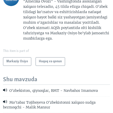
"Amerika Ovozi" - Vashingtonda asoslangan
xalqaro teleradio, 45 tilda efirga chiqadi. O'zbek
tilidagi ko'rsatuv va eshittirishlarda nafaqat
xalqaro hayot balki siz yashayotgan jamiyatdagi
muhim o'zgarishlar va masalalar yoritiladi.
O'zbek xizmati AQSh poytaxtida olti kishilik
tahririyatga va Markaziy Osiyo bo'ylab jamoatchi
muxbirlarga ega.
This item is part of
Markaziy Osiyo
Huquq va qonun
Shu mavzuda
O'zbekiston, qiynoqlar, BMT - Navbahor Imamova
Mo'tabar Tojiboyeva O'zbekistonni xalqaro sudga
bermoqchi - Malik Mansur