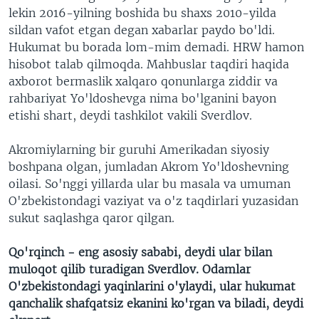
lekin 2016-yilning boshida bu shaxs 2010-yilda
sildan vafot etgan degan xabarlar paydo bo'ldi.
Hukumat bu borada lom-mim demadi. HRW hamon
hisobot talab qilmoqda. Mahbuslar taqdiri haqida
axborot bermaslik xalqaro qonunlarga ziddir va
rahbariyat Yo'ldoshevga nima bo'lganini bayon
etishi shart, deydi tashkilot vakili Sverdlov.
Akromiylarning bir guruhi Amerikadan siyosiy
boshpana olgan, jumladan Akrom Yo'ldoshevning
oilasi. So'nggi yillarda ular bu masala va umuman
O'zbekistondagi vaziyat va o'z taqdirlari yuzasidan
sukut saqlashga qaror qilgan.
Qo'rqinch - eng asosiy sababi, deydi ular bilan
muloqot qilib turadigan Sverdlov. Odamlar
O'zbekistondagi yaqinlarini o'ylaydi, ular hukumat
qanchalik shafqatsiz ekanini ko'rgan va biladi, deydi