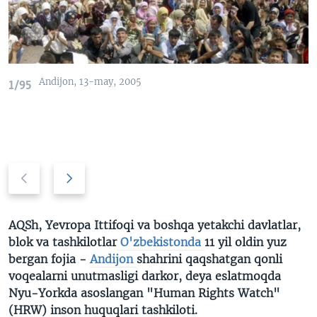
VIDEO
ODNOKLASSNIKI
XABARLAR SURATLARDA
TELEGRAM
TWITTER
Andijon, 13-may, 2005
1/95
SOUNDCLOUD
VOA
Previous
Next
slide
slide
AQSh, Yevropa Ittifoqi va boshqa yetakchi davlatlar,
blok va tashkilotlar
O'zbekistonda
11 yil oldin yuz
bergan fojia -
Andijon
shahrini qaqshatgan qonli
voqealarni unutmasligi darkor, deya eslatmoqda
Nyu-Yorkda asoslangan "Human Rights Watch"
(HRW) inson huquqlari tashkiloti.