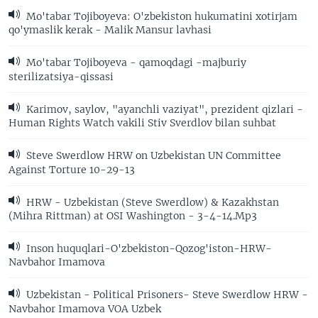
Mo'tabar Tojiboyeva: O'zbekiston hukumatini xotirjam
qo'ymaslik kerak - Malik Mansur lavhasi
Mo'tabar Tojiboyeva - qamoqdagi -majburiy
sterilizatsiya-qissasi
Karimov, saylov, "ayanchli vaziyat", prezident qizlari -
Human Rights Watch vakili Stiv Sverdlov bilan suhbat
Steve Swerdlow HRW on Uzbekistan UN Committee
Against Torture 10-29-13
HRW - Uzbekistan (Steve Swerdlow) & Kazakhstan
(Mihra Rittman) at OSI Washington - 3-4-14.Mp3
Inson huquqlari-O'zbekiston-Qozog'iston-HRW-
Navbahor Imamova
Uzbekistan - Political Prisoners- Steve Swerdlow HRW -
Navbahor Imamova VOA Uzbek