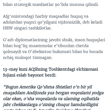
bilan strategik manfaatlar yo'lida murosa qilindi.
Afg'onistondagi harbiy maqsadlar huquq va
adolatdan yuqori qo'yilgani vijdonsizlik, deb keladi
HRW singari tashkilotlar.
G'arb diplomatlarining javobi shuki, inson huquqlari
bilan bog'liq muammolar e'tibordan chetda
qolmaydi va O'zbekiston hukumati bilan bu borada
ochiq muloqot tinmagan.
13-may kuni AQShning Toshkentdagi elchixonasi
fojiani eslab bayonot berdi:
“Bugun Amerika Qo‘shma Shtatlari o‘n bir yil
muqaddam Andijonda yuz bergan voqealarni yodga
olar ekan, o‘sha voqealarda va ularning oqibatida
jabr chekkanlarga o‘zining chuqur hamdardligini