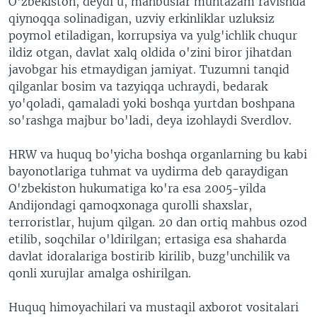
O'zbekiston, deydi u, mahbuslar muntazam ravishda
qiynoqqa solinadigan, uzviy erkinliklar uzluksiz
poymol etiladigan, korrupsiya va yulg'ichlik chuqur
ildiz otgan, davlat xalq oldida o'zini biror jihatdan
javobgar his etmaydigan jamiyat. Tuzumni tanqid
qilganlar bosim va tazyiqqa uchraydi, bedarak
yo'qoladi, qamaladi yoki boshqa yurtdan boshpana
so'rashga majbur bo'ladi, deya izohlaydi Sverdlov.
HRW va huquq bo'yicha boshqa organlarning bu kabi
bayonotlariga tuhmat va uydirma deb qaraydigan
O'zbekiston hukumatiga ko'ra esa 2005-yilda
Andijondagi qamoqxonaga qurolli shaxslar,
terroristlar, hujum qilgan. 20 dan ortiq mahbus ozod
etilib, soqchilar o'ldirilgan; ertasiga esa shaharda
davlat idoralariga bostirib kirilib, buzg'unchilik va
qonli xurujlar amalga oshirilgan.
Huquq himoyachilari va mustaqil axborot vositalari