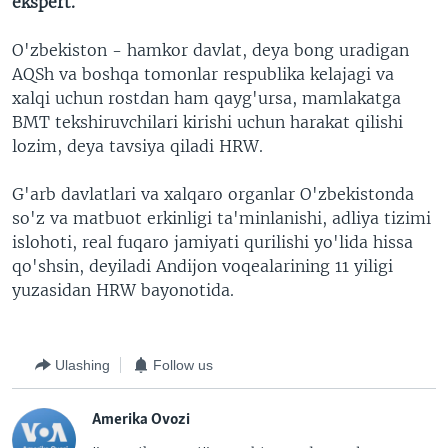
ekspert.
O'zbekiston - hamkor davlat, deya bong uradigan
AQSh va boshqa tomonlar respublika kelajagi va
xalqi uchun rostdan ham qayg'ursa, mamlakatga
BMT tekshiruvchilari kirishi uchun harakat qilishi
lozim, deya tavsiya qiladi HRW.
G'arb davlatlari va xalqaro organlar O'zbekistonda
so'z va matbuot erkinligi ta'minlanishi, adliya tizimi
islohoti, real fuqaro jamiyati qurilishi yo'lida hissa
qo'shsin, deyiladi Andijon voqealarining 11 yiligi
yuzasidan HRW bayonotida.
Ulashing
Follow us
Amerika Ovozi