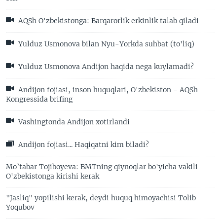
AQSh O'zbekistonga: Barqarorlik erkinlik talab qiladi
Yulduz Usmonova bilan Nyu-Yorkda suhbat (to'liq)
Yulduz Usmonova Andijon haqida nega kuylamadi?
Andijon fojiasi, inson huquqlari, O'zbekiston - AQSh
Kongressida brifing
Vashingtonda Andijon xotirlandi
Andijon fojiasi... Haqiqatni kim biladi?
Mo’tabar Tojiboyeva: BMTning qiynoqlar bo'yicha vakili
O'zbekistonga kirishi kerak
"Jasliq" yopilishi kerak, deydi huquq himoyachisi Tolib
Yoqubov