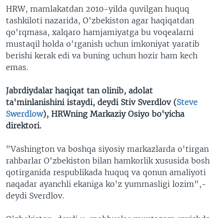
HRW, mamlakatdan 2010-yilda quvilgan huquq
tashkiloti nazarida, O'zbekiston agar haqiqatdan
qo'rqmasa, xalqaro hamjamiyatga bu voqealarni
mustaqil holda o'rganish uchun imkoniyat yaratib
berishi kerak edi va buning uchun hozir ham kech
emas.
Jabrdiydalar haqiqat tan olinib, adolat
ta'minlanishini istaydi, deydi Stiv Sverdlov (
Steve
Swerdlow
), HRWning Markaziy Osiyo bo'yicha
direktori.
"Vashington va boshqa siyosiy markazlarda o'tirgan
rahbarlar O'zbekiston bilan hamkorlik xususida bosh
qotirganida respublikada huquq va qonun amaliyoti
naqadar ayanchli ekaniga ko'z yummasligi lozim",-
deydi Sverdlov.