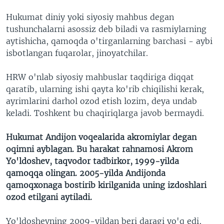
Hukumat diniy yoki siyosiy mahbus degan
tushunchalarni asossiz deb biladi va rasmiylarning
aytishicha, qamoqda o'tirganlarning barchasi - aybi
isbotlangan fuqarolar, jinoyatchilar.
HRW o'nlab siyosiy mahbuslar taqdiriga diqqat
qaratib, ularning ishi qayta ko'rib chiqilishi kerak,
ayrimlarini darhol ozod etish lozim, deya undab
keladi. Toshkent bu chaqiriqlarga javob bermaydi.
Hukumat Andijon voqealarida akromiylar degan
oqimni ayblagan. Bu harakat rahnamosi Akrom
Yo'ldoshev, taqvodor tadbirkor, 1999-yilda
qamoqqa olingan. 2005-yilda Andijonda
qamoqxonaga bostirib kirilganida uning izdoshlari
ozod etilgani aytiladi.
Yo'ldoshevning 2009-yildan beri daragi yo'q edi,