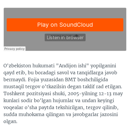
O'zbekiston hukumati "Andijon ishi" yopilganini
qayd etib, bu boradagi savol va tanqidlarga javob
bermaydi. Fojia yuzasidan BMT boshchiligida
mustaqil tergov o'tkazilsin degan taklif rad etilgan.
Toshkent pozitsiyasi shuki, 2005-yilning 12-13 may
kunlari sodir bo'lgan hujumlar va undan keyingi
voqealar o'sha paytda tekshirilgan, tergov qilinib,
sudda muhokama qilingan va javobgarlar jazosini
olgan.