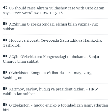
US should raise Akram Yuldashev case with Uzbekistan,
says Steve Swerdlow HRW 1-15-16
AQShning O'zbekistondagi elchisi bilan yuzma-yuz
suhbat
Huquq va siyosat: Yevropada Xavfsizlik va Hamkorlik
Tashkiloti
AQSh-O'zbekiston: Kongressdagi muhokama, Sanjar
Umarov bilan suhbat
O'zbekiston Kongress e'tiborida - 21-may, 2015,
Vashington
Karimov, saylov, huquq va prezident qizlari - HRW
vakili bilan suhbat
O'zbekiston - huquq eng ko'p toplaladigan jamiyatlardan
biri