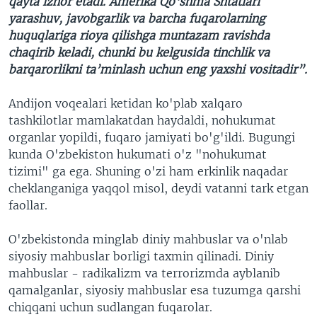
qayta izhor etadi. Amerika Qo‘shma Shtatlari
yarashuv, javobgarlik va barcha fuqarolarning
huquqlariga rioya qilishga muntazam ravishda
chaqirib keladi, chunki bu kelgusida tinchlik va
barqarorlikni ta’minlash uchun eng yaxshi vositadir”.
Andijon voqealari ketidan ko'plab xalqaro
tashkilotlar mamlakatdan haydaldi, nohukumat
organlar yopildi, fuqaro jamiyati bo'g'ildi. Bugungi
kunda O'zbekiston hukumati o'z "nohukumat
tizimi" ga ega. Shuning o'zi ham erkinlik naqadar
cheklanganiga yaqqol misol, deydi vatanni tark etgan
faollar.
O'zbekistonda minglab diniy mahbuslar va o'nlab
siyosiy mahbuslar borligi taxmin qilinadi. Diniy
mahbuslar - radikalizm va terrorizmda ayblanib
qamalganlar, siyosiy mahbuslar esa tuzumga qarshi
chiqqani uchun sudlangan fuqarolar.