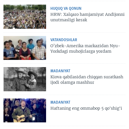
HUQUQ VA QONUN
HRW: Xalqaro hamjamiyat Andijonni
unutmasligi kerak
VATANDOSHLAR
O’zbek-Amerika markazidan Nyu-
Yorkdagi muhojirlarga yordam
MADANIYAT
Kiova qabilasidan chiqqan suratkash
ijodi olamga mashhur
MADANIYAT
Haftaning eng ommabop 5 qo'shig'i