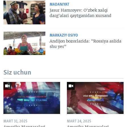
MADANIYAT
Jasur Hamroyev: O'zbek xalqi
darg'alari qaytganidan xursand
MARKAZIY OSIYO
Andijon bozorlarida: "Rossiya aslida
shu yer"
Siz uchun
MART 31, 2025
MART 24, 2025
Amerika Manzaralari
Amerika Manzaralari