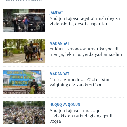
JAMIYAT
Andijon fojiasi faqat o'tmish deyish
vijdonsizlik, deydi ekspertlar
MADANIYAT
Yulduz Usmonova: Amerika yoqadi
menga, lekin bu yerda yashamasdim
MADANIYAT
Umida Ahmedova: O'zbekiston
xalqining o'z xarakteri bor
HUQUQ VA QONUN
Andijon fojiasi - mustaqil
O'zbekiston tarixidagi eng qonli
voqea