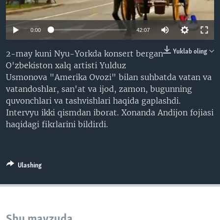
VIDEO
ODNOKLASSNIKI
XABARLAR SURATLARDA
TELEGRAM
0:00
42:07
TWITTER
Yuklab oling
2-may kuni Nyu-Yorkda konsert bergan
SOUNDCLOUD
VOA
O'zbekiston xalq artisti Yulduz
Usmonova "Amerika Ovozi" bilan suhbatda vatan va
vatandoshlar, san'at va ijod, zamon, bugunning
quvonchlari va tashvishlari haqida gaplashdi.
Intervyu ikki qismdan iborat. Xonanda Andijon fojiasi
haqidagi fikrlarini bildirdi.
Ulashing
Shu mavzuda