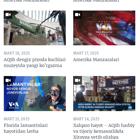
MART 18, 2025
MART 17, 2025
AQSh dengiz piyoda kuchlari
Amerika Manzaralari
muzeyida yangi ko’rgazma
MART 15, 2025
MART 14, 2025
Florida lamantinlari
Xalqaro hayot - AQSh harbiy
hayotidan lavha
va tijoriy kemasozlikda
Xitoyga yetib olishga