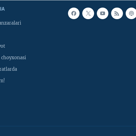
IA
nzaralari
yot
 choyxonasi
ratlarda
m!