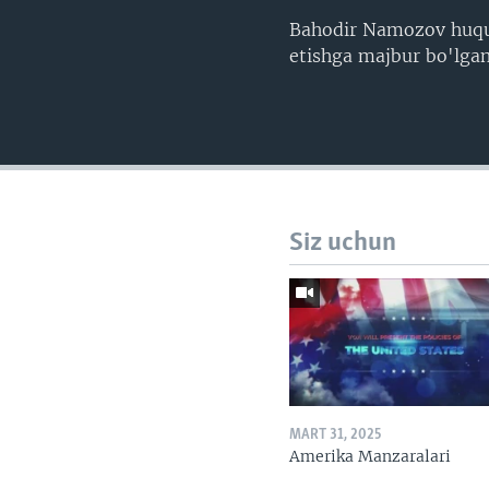
Bahodir Namozov huquq 
etishga majbur bo'lgan
Siz uchun
MART 31, 2025
Amerika Manzaralari