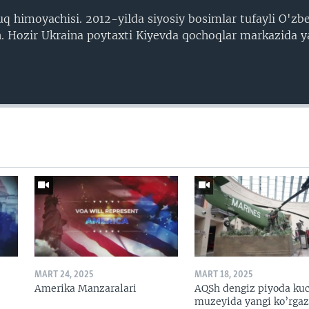
himoyachisi. 2012-yilda siyosiy bosimlar tufayli O'zbe
. Hozir Ukraina poytaxti Kiyevda qochoqlar markazida y
MART 24, 2025
MART 18, 2025
Amerika Manzaralari
AQSh dengiz piyoda kuc
muzeyida yangi ko’rga