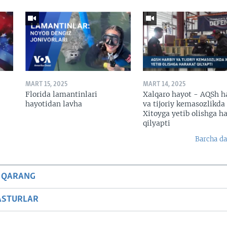
MART 15, 2025
MART 14, 2025
Florida lamantinlari
Xalqaro hayot - AQSh h
hayotidan lavha
va tijoriy kemasozlikda
Xitoyga yetib olishga h
qilyapti
Barcha da
 QARANG
ASTURLAR