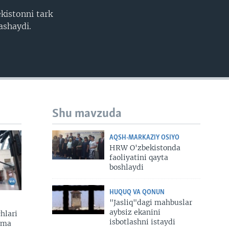
kistonni tark
EMBED
ashaydi.
Shu mavzuda
AQSH-MARKAZIY OSIYO
HRW O'zbekistonda
faoliyatini qayta
boshlaydi
HUQUQ VA QONUN
"Jasliq"dagi mahbuslar
aybsiz ekanini
hlari
isbotlashni istaydi
zma