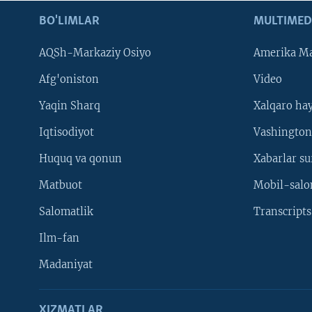
BO'LIMLAR
MULTIMED
AQSh-Markaziy Osiyo
Amerika Ma
Afg'oniston
Video
Yaqin Sharq
Xalqaro ha
Iqtisodiyot
Vashington
Huquq va qonun
Xabarlar su
Matbuot
Mobil-salo
Salomatlik
Transcripts
Ilm-fan
Madaniyat
XIZMATLAR