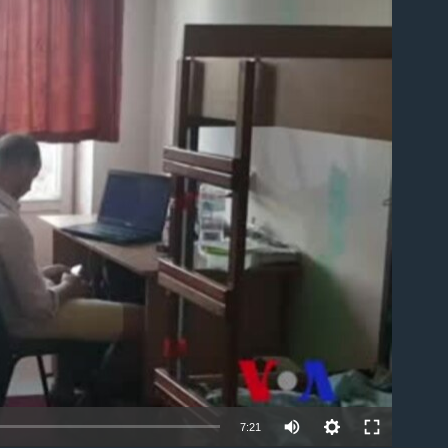
able
7:21