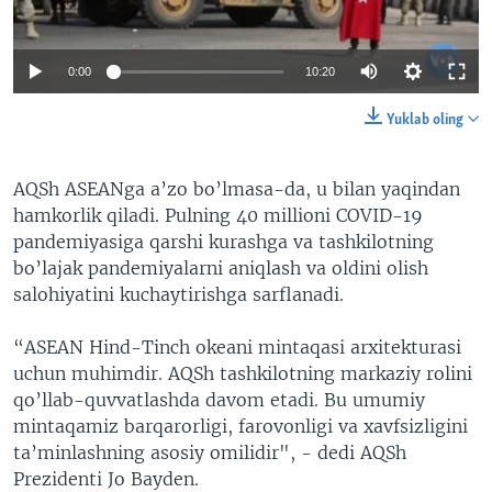
0:00
10:20
Yuklab oling
AQSh ASEANga a’zo bo’lmasa-da, u bilan yaqindan
hamkorlik qiladi. Pulning 40 millioni COVID-19
pandemiyasiga qarshi kurashga va tashkilotning
bo’lajak pandemiyalarni aniqlash va oldini olish
salohiyatini kuchaytirishga sarflanadi.
“ASEAN Hind-Tinch okeani mintaqasi arxitekturasi
uchun muhimdir. AQSh tashkilotning markaziy rolini
qo’llab-quvvatlashda davom etadi. Bu umumiy
mintaqamiz barqarorligi, farovonligi va xavfsizligini
ta’minlashning asosiy omilidir", - dedi AQSh
Prezidenti Jo Bayden.