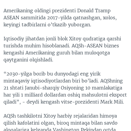
Amerikaning oldingi prezidenti Donald Tramp
ASEAN sammitida 2017-yilda qatnashgan, xolos,
keyingi tadbirlarni o’tkazib yuborgan.
Iqtisodiy jihatdan jonli blok Xitoy qudratiga qarshi
turishda muhim hisoblanadi. AQSh-ASEAN biznes
kengashi Amerikaning guruh bilan muloqotga
qaytganini olqishladi.
“2030-yilga borib bu dunyodagi eng yirik
mintaqaviy iqtisodiyotlardan biri bo’ladi. AQShning
21 shtati Janubi-sharqiy Osiyoning 10 mamlakatiga
har yili 1 milliard dollardan oshiq mahsulotni eksport
qiladi”, - deydi kengash vitse-prezidenti Mark Mili.
AQSh tashkilotni Xitoy harbiy rejalaridan himoya
qilish kafolatini olgan, biroq mintaqa bilan savdo
aloqalariga kelganda Vashington Pekindan ortda