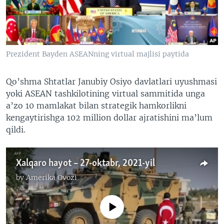
VIDEO
ODNOKLASSNIKI
XABARLAR SURATLARDA
TELEGRAM
TWITTER
Prezident Bayden ASEANning virtual majlisi paytida
SOUNDCLOUD
VOA
Qo’shma Shtatlar Janubiy Osiyo davlatlari uyushmasi
yoki ASEAN tashkilotining virtual sammitida unga
a’zo 10 mamlakat bilan strategik hamkorlikni
kengaytirishga 102 million dollar ajratishini ma’lum
qildi.
Xalqaro hayot – 27-oktabr, 2021-yil
by
Amerika Ovozi
No media source currently available