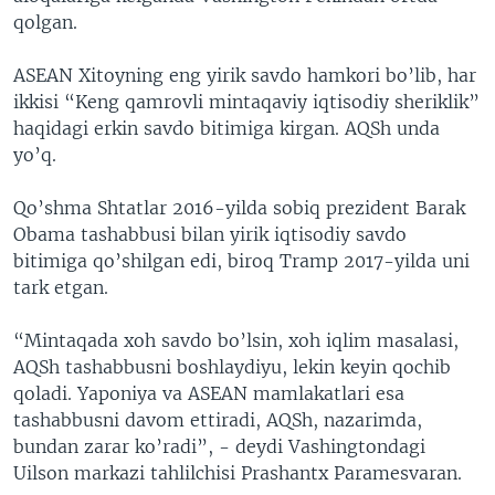
qolgan.
ASEAN Xitoyning eng yirik savdo hamkori bo’lib, har
ikkisi “Keng qamrovli mintaqaviy iqtisodiy sheriklik”
haqidagi erkin savdo bitimiga kirgan. AQSh unda
yo’q.
Qo’shma Shtatlar 2016-yilda sobiq prezident Barak
Obama tashabbusi bilan yirik iqtisodiy savdo
bitimiga qo’shilgan edi, biroq Tramp 2017-yilda uni
tark etgan.
“Mintaqada xoh savdo bo’lsin, xoh iqlim masalasi,
AQSh tashabbusni boshlaydiyu, lekin keyin qochib
qoladi. Yaponiya va ASEAN mamlakatlari esa
tashabbusni davom ettiradi, AQSh, nazarimda,
bundan zarar ko’radi”, - deydi Vashingtondagi
Uilson markazi tahlilchisi Prashantx Paramesvaran.