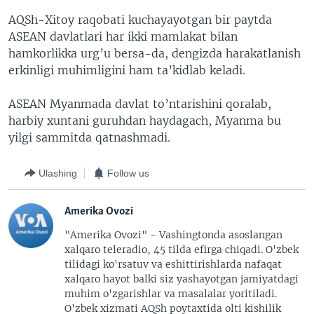
AQSh-Xitoy raqobati kuchayayotgan bir paytda
ASEAN davlatlari har ikki mamlakat bilan
hamkorlikka urg’u bersa-da, dengizda harakatlanish
erkinligi muhimligini ham ta’kidlab keladi.
ASEAN Myanmada davlat to’ntarishini qoralab,
harbiy xuntani guruhdan haydagach, Myanma bu
yilgi sammitda qatnashmadi.
Ulashing
Follow us
Amerika Ovozi
"Amerika Ovozi" - Vashingtonda asoslangan
xalqaro teleradio, 45 tilda efirga chiqadi. O'zbek
tilidagi ko'rsatuv va eshittirishlarda nafaqat
xalqaro hayot balki siz yashayotgan jamiyatdagi
muhim o'zgarishlar va masalalar yoritiladi.
O'zbek xizmati AQSh poytaxtida olti kishilik