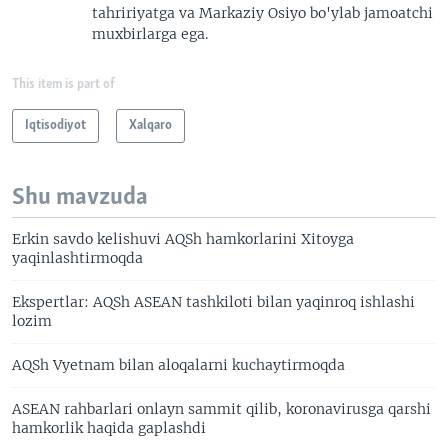
tahririyatga va Markaziy Osiyo bo'ylab jamoatchi
muxbirlarga ega.
This item is part of
Iqtisodiyot
Xalqaro
Shu mavzuda
Erkin savdo kelishuvi AQSh hamkorlarini Xitoyga
yaqinlashtirmoqda
Ekspertlar: AQSh ASEAN tashkiloti bilan yaqinroq ishlashi
lozim
AQSh Vyetnam bilan aloqalarni kuchaytirmoqda
ASEAN rahbarlari onlayn sammit qilib, koronavirusga qarshi
hamkorlik haqida gaplashdi