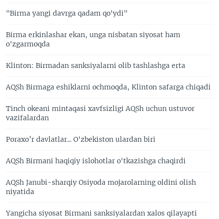
"Birma yangi davrga qadam qo'ydi"
Birma erkinlashar ekan, unga nisbatan siyosat ham
o'zgarmoqda
Klinton: Birmadan sanksiyalarni olib tashlashga erta
AQSh Birmaga eshiklarni ochmoqda, Klinton safarga chiqadi
Tinch okeani mintaqasi xavfsizligi AQSh uchun ustuvor
vazifalardan
Poraxo’r davlatlar... O'zbekiston ulardan biri
AQSh Birmani haqiqiy islohotlar o'tkazishga chaqirdi
AQSh Janubi-sharqiy Osiyoda mojarolarning oldini olish
niyatida
Yangicha siyosat Birmani sanksiyalardan xalos qilayapti