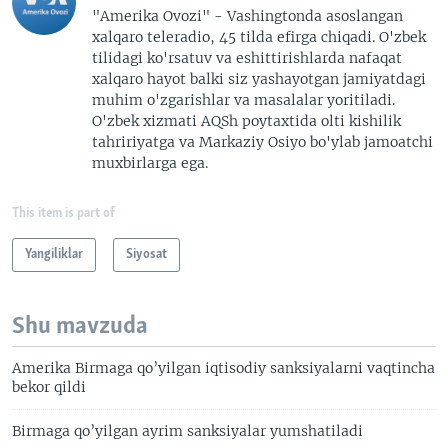
"Amerika Ovozi" - Vashingtonda asoslangan
xalqaro teleradio, 45 tilda efirga chiqadi. O'zbek
tilidagi ko'rsatuv va eshittirishlarda nafaqat
xalqaro hayot balki siz yashayotgan jamiyatdagi
muhim o'zgarishlar va masalalar yoritiladi.
O'zbek xizmati AQSh poytaxtida olti kishilik
tahririyatga va Markaziy Osiyo bo'ylab jamoatchi
muxbirlarga ega.
This item is part of
Yangiliklar
Siyosat
Shu mavzuda
Amerika Birmaga qo’yilgan iqtisodiy sanksiyalarni vaqtincha
bekor qildi
Birmaga qo’yilgan ayrim sanksiyalar yumshatiladi