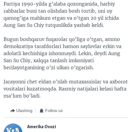
Partiya 1990-yilda g’alaba qozonganida, harbiy
rahbarlar buni tan olishdan bosh tortib, uni uy
qamog’iga mahkum etgan va o’tgan 20 yil ichida
Aung San Su Chiy tutqunlikda yashab keldi.
Bugun boshqaruv fuqarolar qo’liga o’tgan, ammo
demokratiya tarafdorlari hamon saylovlar erkin va
adolatli kechishiga ishonmaydi. Lekin, deydi Aung
San Su Chiy, xalqqa tanlash imkoniyati
berilayotganining o’zi ulkan o’zgarish.
Jarayonni chet eldan o’nlab mutaxassislar va axborot
vositalari kuzatmoqda. Rasmiy natijalari kelasi hafta
ma’lum bo’ladi.
Ulashing
Follow us
Amerika Ovozi