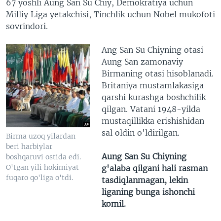
67 yoshli Aung San Su Chiy, Demokratiya uchun
Milliy Liga yetakchisi, Tinchlik uchun Nobel mukofoti
sovrindori.
Ang San Su Chiyning otasi
Aung San zamonaviy
Birmaning otasi hisoblanadi.
Britaniya mustamlakasiga
qarshi kurashga boshchilik
qilgan. Vatani 1948-yilda
mustaqillikka erishishidan
sal oldin o'ldirilgan.
Birma uzoq yilardan
beri harbiylar
Aung San Su Chiyning
boshqaruvi ostida edi.
O'tgan yili hokimiyat
g'alaba qilgani hali rasman
fuqaro qo'liga o'tdi.
tasdiqlanmagan, lekin
liganing bunga ishonchi
komil.