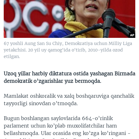
VIDEO
ODNOKLASSNIKI
XABARLAR SURATLARDA
TELEGRAM
TWITTER
SOUNDCLOUD
VOA
67 yoshli Aung San Su Chiy, Demokratiya uchun Milliy Liga
yetakchisi. 20 yil uy qamog'ida o'tirib, 2010-yilda ozod
etilgan.
Uzoq yillar harbiy diktatura ostida yashagan Birmada
demokratik o’zgarishlar yuz bermoqda.
Mamlakat oshkoralik va xalq boshqaruviga qanchalik
tayyorligi sinovdan o’tmoqda.
Bugun boshlangan saylovlarida 664-o’rinlik
parlament uchun ko’plab muxolifatchilar ham
bellashmoqda. Ular orasida eng ko’zga ko’ringani -