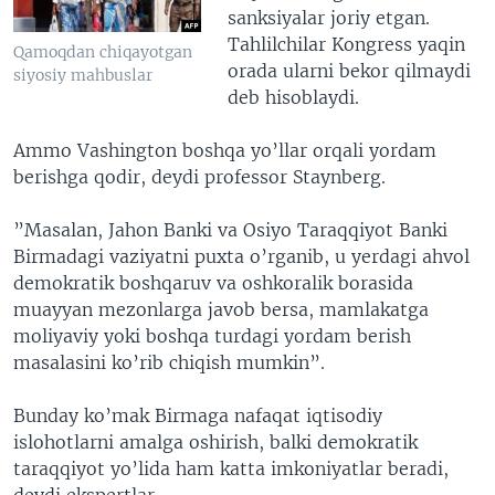
sanksiyalar joriy etgan.
Tahlilchilar Kongress yaqin
Qamoqdan chiqayotgan
orada ularni bekor qilmaydi
siyosiy mahbuslar
deb hisoblaydi.
Ammo Vashington boshqa yo’llar orqali yordam
berishga qodir, deydi professor Staynberg.
”Masalan, Jahon Banki va Osiyo Taraqqiyot Banki
Birmadagi vaziyatni puxta o’rganib, u yerdagi ahvol
demokratik boshqaruv va oshkoralik borasida
muayyan mezonlarga javob bersa, mamlakatga
moliyaviy yoki boshqa turdagi yordam berish
masalasini ko’rib chiqish mumkin”.
Bunday ko’mak Birmaga nafaqat iqtisodiy
islohotlarni amalga oshirish, balki demokratik
taraqqiyot yo’lida ham katta imkoniyatlar beradi,
deydi ekspertlar.