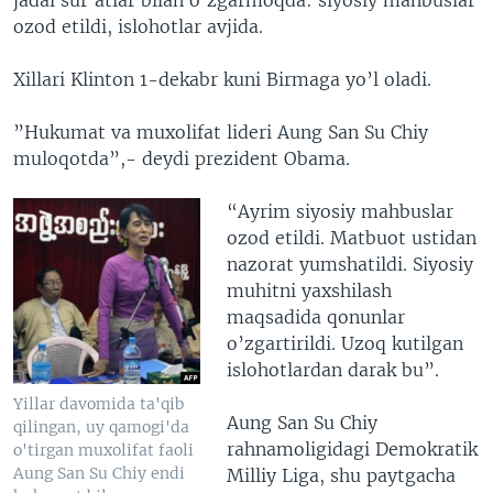
ozod etildi, islohotlar avjida.
Xillari Klinton 1-dekabr kuni Birmaga yo’l oladi.
”Hukumat va muxolifat lideri Aung San Su Chiy
muloqotda”,- deydi prezident Obama.
“Ayrim siyosiy mahbuslar
ozod etildi. Matbuot ustidan
nazorat yumshatildi. Siyosiy
muhitni yaxshilash
maqsadida qonunlar
o’zgartirildi. Uzoq kutilgan
islohotlardan darak bu”.
Yillar davomida ta'qib
Aung San Su Chiy
qilingan, uy qamogi'da
rahnamoligidagi Demokratik
o'tirgan muxolifat faoli
Aung San Su Chiy endi
Milliy Liga, shu paytgacha