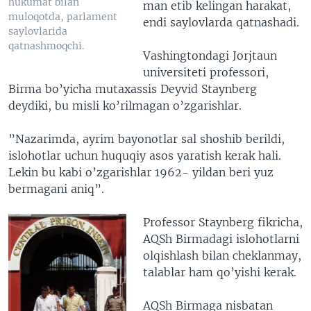
hukumat bilan
man etib kelingan harakat,
muloqotda, parlament
endi saylovlarda qatnashadi.
saylovlarida
qatnashmoqchi.
Vashingtondagi Jorjtaun
universiteti professori,
Birma bo’yicha mutaxassis Deyvid Staynberg
deydiki, bu misli ko’rilmagan o’zgarishlar.
”Nazarimda, ayrim bayonotlar sal shoshib berildi,
islohotlar uchun huquqiy asos yaratish kerak hali.
Lekin bu kabi o’zgarishlar 1962- yildan beri yuz
bermagani aniq”.
Professor Staynberg fikricha,
AQSh Birmadagi islohotlarni
olqishlash bilan cheklanmay,
talablar ham qo’yishi kerak.
AQSh Birmaga nisbatan