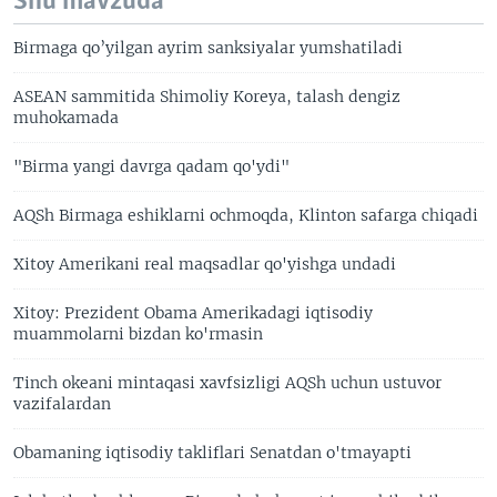
Shu mavzuda
Birmaga qo’yilgan ayrim sanksiyalar yumshatiladi
ASEAN sammitida Shimoliy Koreya, talash dengiz
muhokamada
"Birma yangi davrga qadam qo'ydi"
AQSh Birmaga eshiklarni ochmoqda, Klinton safarga chiqadi
Xitoy Amerikani real maqsadlar qo'yishga undadi
Xitoy: Prezident Obama Amerikadagi iqtisodiy
muammolarni bizdan ko'rmasin
Tinch okeani mintaqasi xavfsizligi AQSh uchun ustuvor
vazifalardan
Obamaning iqtisodiy takliflari Senatdan o'tmayapti