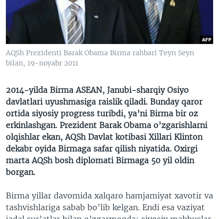
VIDEO
ODNOKLASSNIKI
XABARLAR SURATLARDA
TELEGRAM
TWITTER
AQSh Prezidenti Barak Obama Birma rahbari Teyn Seyn
SOUNDCLOUD
VOA
bilan, 19-noyabr 2011
2014-yilda Birma ASEAN, Janubi-sharqiy Osiyo
davlatlari uyushmasiga raislik qiladi. Bunday qaror
ortida siyosiy progress turibdi, ya’ni Birma bir oz
erkinlashgan. Prezident Barak Obama o’zgarishlarni
olqishlar ekan, AQSh Davlat kotibasi Xillari Klinton
dekabr oyida Birmaga safar qilish niyatida. Oxirgi
marta AQSh bosh diplomati Birmaga 50 yil oldin
borgan.
Birma yillar davomida xalqaro hamjamiyat xavotir va
tashvishlariga sabab bo’lib kelgan. Endi esa vaziyat
jadal sur’atlar bilan o’zgarmoqda: siyosiy mahbuslar