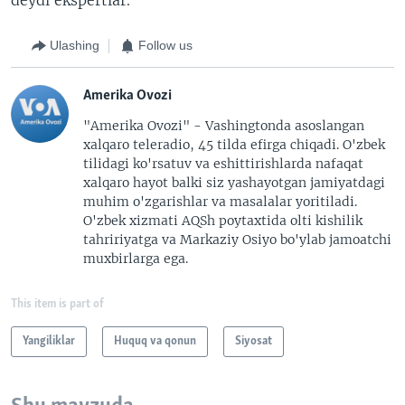
Ulashing
Follow us
Amerika Ovozi
"Amerika Ovozi" - Vashingtonda asoslangan
xalqaro teleradio, 45 tilda efirga chiqadi. O'zbek
tilidagi ko'rsatuv va eshittirishlarda nafaqat
xalqaro hayot balki siz yashayotgan jamiyatdagi
muhim o'zgarishlar va masalalar yoritiladi.
O'zbek xizmati AQSh poytaxtida olti kishilik
tahririyatga va Markaziy Osiyo bo'ylab jamoatchi
muxbirlarga ega.
This item is part of
Yangiliklar
Huquq va qonun
Siyosat