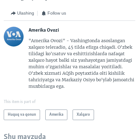
Ulashing
Follow us
Amerika Ovozi
"Amerika Ovozi" - Vashingtonda asoslangan
xalqaro teleradio, 45 tilda efirga chiqadi. O'zbek
tilidagi ko'rsatuv va eshittirishlarda nafaqat
xalqaro hayot balki siz yashayotgan jamiyatdagi
muhim o'zgarishlar va masalalar yoritiladi.
O'zbek xizmati AQSh poytaxtida olti kishilik
tahririyatga va Markaziy Osiyo bo'ylab jamoatchi
muxbirlarga ega.
This item is part of
Huquq va qonun
Amerika
Xalqaro
Shu mavzuda