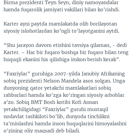
Birma prezidenti Teyn Seyn, diniy namoyandalar
hamda fuqarolik jamiyati vakillari bilan ko’rishdi.
Karter ayni paytda mamlakatda olib borilayotan
siyosiy islohotlardan ko’ngli to’layotganini aytdi.
“Shu jarayon davom etishini tavsiya qilaman, - dedi
Karter. – Har bir fuqaro boshqa bir fuqaro bilan teng
huquqli ekanini his qilishiga imkon berish kerak”.
“Faxriylar” guruhiga 2007-yilda Janubiy Afrikaning
sobiq prezidenti Nelson Mandela asos solgan. Unga
dunyoning qator yetakchi mamlakatlari sobiq
rahbarlari hamda ko'zga ko'ringan siyosiy arboblar
a’zo. Sobiq BMT Bosh kotibi Kofi Annan
yetakchiligidagi “Faxriylar” guruhi mustaqil
nodavlat tashkiloti bo’lib, dunyoda tinchlikni
ta’minlashni hamda inson huquqlarini himoyalashni
o’zining oliy maqsadi deb biladi.