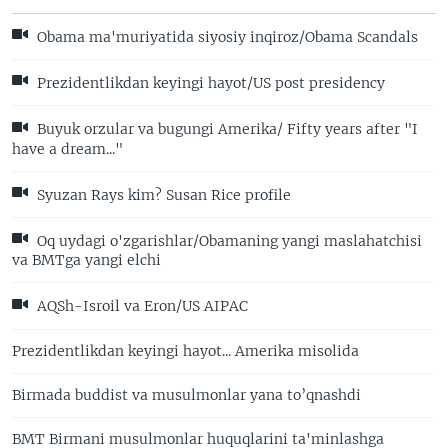
Obama ma'muriyatida siyosiy inqiroz/Obama Scandals
Prezidentlikdan keyingi hayot/US post presidency
Buyuk orzular va bugungi Amerika/ Fifty years after "I
have a dream..."
Syuzan Rays kim? Susan Rice profile
Oq uydagi o'zgarishlar/Obamaning yangi maslahatchisi
va BMTga yangi elchi
AQSh-Isroil va Eron/US AIPAC
Prezidentlikdan keyingi hayot... Amerika misolida
Birmada buddist va musulmonlar yana to’qnashdi
BMT Birmani musulmonlar huquqlarini ta'minlashga