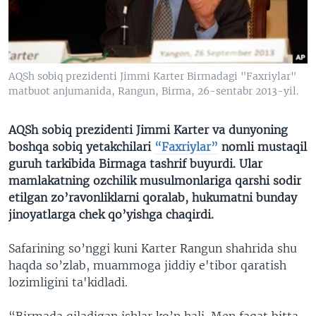
VIDEO
ODNOKLASSNIKI
XABARLAR SURATLARDA
TELEGRAM
TWITTER
AQSh sobiq prezidenti Jimmi Karter Birmadagi "Faxriylar"
SOUNDCLOUD
VOA
matbuot anjumanida, Rangun, Birma, 26-sentabr 2013-yil.
AQSh sobiq prezidenti Jimmi Karter va dunyoning
boshqa sobiq yetakchilari
“Faxriylar”
nomli mustaqil
guruh tarkibida Birmaga tashrif buyurdi. Ular
mamlakatning ozchilik musulmonlariga qarshi sodir
etilgan zo’ravonliklarni qoralab, hukumatni bunday
jinoyatlarga chek qo’yishga chaqirdi.
Safarining so’nggi kuni Karter Rangun shahrida shu
haqda so’zlab, muammoga jiddiy e'tibor qaratish
lozimligini ta'kidladi.
“Birmada qiladigan ishlar ko’p hali. Men faqat bitta