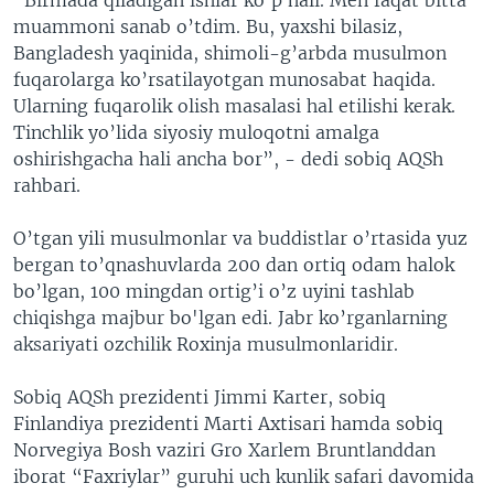
muammoni sanab o’tdim. Bu, yaxshi bilasiz,
Bangladesh yaqinida, shimoli-g’arbda musulmon
fuqarolarga ko’rsatilayotgan munosabat haqida.
Ularning fuqarolik olish masalasi hal etilishi kerak.
Tinchlik yo’lida siyosiy muloqotni amalga
oshirishgacha hali ancha bor”, - dedi sobiq AQSh
rahbari.
O’tgan yili musulmonlar va buddistlar o’rtasida yuz
bergan to’qnashuvlarda 200 dan ortiq odam halok
bo’lgan, 100 mingdan ortig’i o’z uyini tashlab
chiqishga majbur bo'lgan edi. Jabr ko’rganlarning
aksariyati ozchilik Roxinja musulmonlaridir.
Sobiq AQSh prezidenti Jimmi Karter, sobiq
Finlandiya prezidenti Marti Axtisari hamda sobiq
Norvegiya Bosh vaziri Gro Xarlem Bruntlanddan
iborat “Faxriylar” guruhi uch kunlik safari davomida