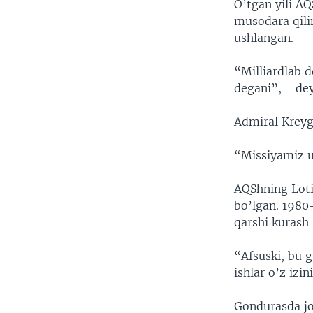
O’tgan yili A
musodara qili
ushlangan.
“Milliardlab d
degani”, - dey
Admiral Kreyg
“Missiyamiz uc
AQShning Loti
bo’lgan. 1980
qarshi kurash
“Afsuski, bu 
ishlar o’z izi
Gondurasda jo