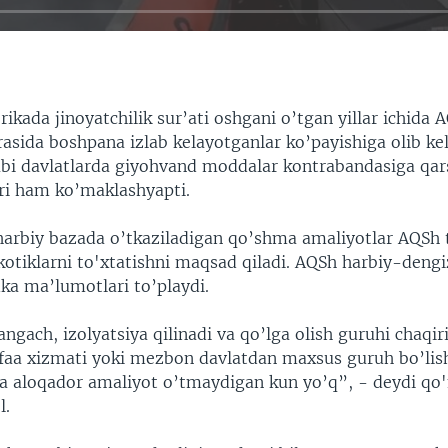
kada jinoyatchilik sur’ati oshgani o’tgan yillar ichida 
rasida boshpana izlab kelayotganlar ko’payishiga olib ke
abi davlatlarda giyohvand moddalar kontrabandasiga qar
ri ham ko’maklashyapti.
harbiy bazada o’tkaziladigan qo’shma amaliyotlar AQSh
otiklarni to'xtatishni maqsad qiladi. AQSh harbiy-dengi
ka ma’lumotlari to’playdi.
angach, izolyatsiya qilinadi va qo’lga olish guruhi chaqir
aa xizmati yoki mezbon davlatdan maxsus guruh bo’lis
a aloqador amaliyot o’tmaydigan kun yo’q”, - deydi q
l.