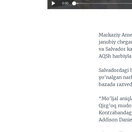
0:00
Markaziy Ameri
janubiy chega
va Salvador k
AQSh harbiyla
Salvadordagi 
yo'nalgan nark
bazada razved
“Mo’ljal aniql
Qirg’oq mudof
Kontrabandag
Addison Danie