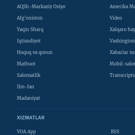
AQSh-Markaziy Osiyo
Amerika Ma
Afg'oniston
Video
Yaqin Sharq
Xalqaro ha
Iqtisodiyot
Vashington
Huquq va qonun
Xabarlar su
Matbuot
Mobil-salo
Salomatlik
Transcripts
Ilm-fan
Madaniyat
XIZMATLAR
VOA App
RSS