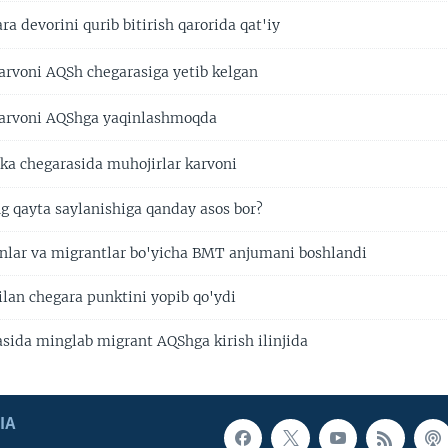
 devorini qurib bitirish qarorida qat'iy
arvoni AQSh chegarasiga yetib kelgan
karvoni AQShga yaqinlashmoqda
 chegarasida muhojirlar karvoni
g qayta saylanishiga qanday asos bor?
nlar va migrantlar bo'yicha BMT anjumani boshlandi
lan chegara punktini yopib qo'ydi
sida minglab migrant AQShga kirish ilinjida
IA