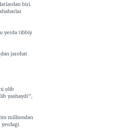
atlardan biri.
shaharlar
Bu yerda tibbiy
qdan jarohat
i olib
lib yashaydi”,
rim milliondan
u yerdagi