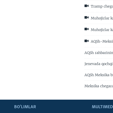
Tramp chegara
Muhojirlar k
Muhojirlar 
AQSh-Meksika
AQSh rahbarinin
Jenevada qochqi
AQSh Meksika bi
Meksika chegara
BO'LIMLAR
MULTIMED