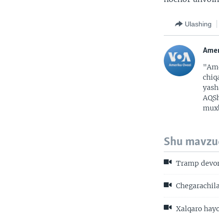
Ulashing
Amer
"Ame
chiq
yash
AQSh
muxb
Shu mavzu
Tramp devor 
Chegarachila
Xalqaro hayo