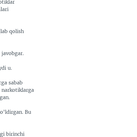
tiklar
lari
qlab qolish
 javobgar.
di u.
rga sabab
 narkotiklarga
gan.
o’ldirgan. Bu
i birinchi