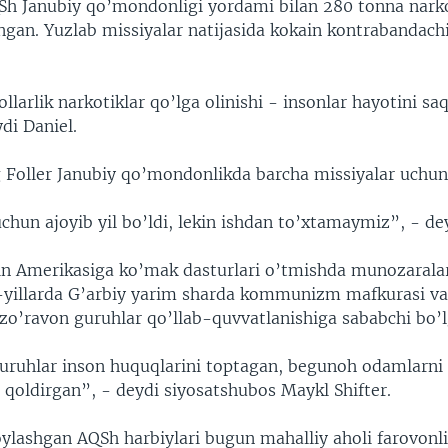
QSh Janubiy qo’mondonligi yordami bilan 280 tonna narko
ngan. Yuzlab missiyalar natijasida kokain kontrabandachi
ollarlik narkotiklar qo’lga olinishi - insonlar hayotini sa
di Daniel.
 Foller Janubiy qo’mondonlikda barcha missiyalar uchun
hun ajoyib yil bo’ldi, lekin ishdan to’xtamaymiz”, - dey
n Amerikasiga ko’mak dasturlari o’tmishda munozarala
-yillarda G’arbiy yarim sharda kommunizm mafkurasi va
 zo’ravon guruhlar qo’llab-quvvatlanishiga sababchi bo’l
guruhlar inson huquqlarini toptagan, begunoh odamlarni 
ni qoldirgan”, - deydi siyosatshubos Maykl Shifter.
ylashgan AQSh harbiylari bugun mahalliy aholi farovonlig