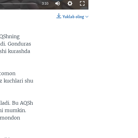
3:10
Yuklab oling
EMBED
SHARE
AQShning
ldi. Gonduras
shi kurashda
 tomon
z kuchlari shu
iladi. Bu AQSh
hi mumkin.
o'mondon