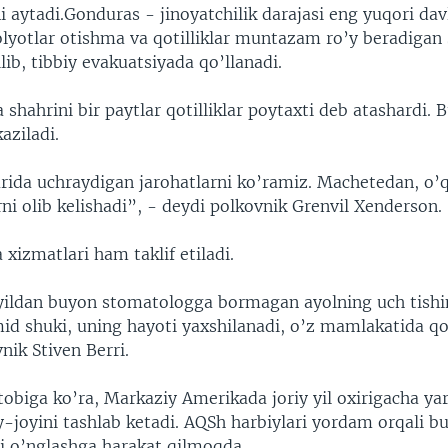
i aytadi.Gonduras - jinoyatchilik darajasi eng yuqori davl
lyotlar otishma va qotilliklar muntazam ro’y beradigan 
lib, tibbiy evakuatsiyada qo’llanadi.
 shahrini bir paytlar qotilliklar poytaxti deb atashardi. 
aziladi.
rida uchraydigan jarohatlarni ko’ramiz. Machetedan, o’
i olib kelishadi”, - deydi polkovnik Grenvil Xenderson.
xizmatlari ham taklif etiladi.
yildan buyon stomatologga bormagan ayolning uch tishin
mid shuki, uning hayoti yaxshilanadi, o’z mamlakatida qo
nik Stiven Berri.
obiga ko’ra, Markaziy Amerikada joriy yil oxirigacha ya
-joyini tashlab ketadi. AQSh harbiylari yordam orqali b
i o’nglashga harakat qilmoqda.