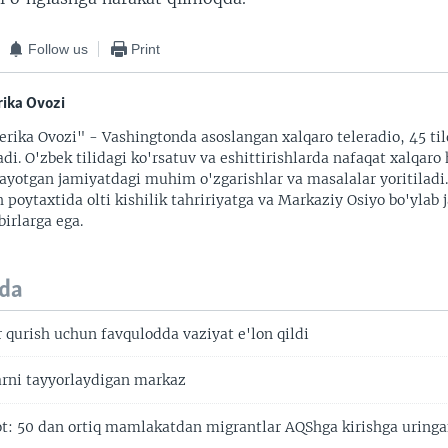
Follow us
Print
ika Ovozi
rika Ovozi" - Vashingtonda asoslangan xalqaro teleradio, 45 til
adi. O'zbek tilidagi ko'rsatuv va eshittirishlarda nafaqat xalqaro 
ayotgan jamiyatdagi muhim o'zgarishlar va masalalar yoritiladi
 poytaxtida olti kishilik tahririyatga va Markaziy Osiyo bo'ylab
irlarga ega.
da
qurish uchun favqulodda vaziyat e'lon qildi
rni tayyorlaydigan markaz
t: 50 dan ortiq mamlakatdan migrantlar AQShga kirishga uring