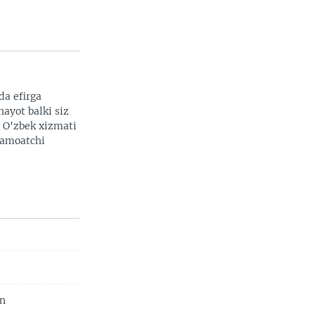
da efirga
hayot balki siz
. O'zbek xizmati
 jamoatchi
an