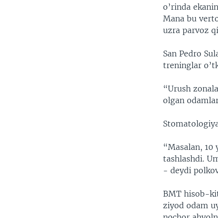
o’rinda ekanin
Mana bu verto
uzra parvoz qi
San Pedro Sula
treninglar o’tk
“Urush zonala
olgan odamlarn
Stomatologiya 
“Masalan, 10 
tashlashdi. U
- deydi polkov
BMT hisob-kit
ziyod odam uy
nochor ahvoln