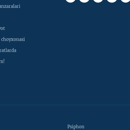
nzaralari
yot
 choyxonasi
ratlarda
m!
Psiphon