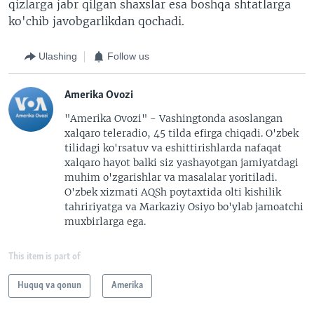
qizlarga jabr qilgan shaxslar esa boshqa shtatlarga
ko'chib javobgarlikdan qochadi.
Ulashing
Follow us
Amerika Ovozi
"Amerika Ovozi" - Vashingtonda asoslangan
xalqaro teleradio, 45 tilda efirga chiqadi. O'zbek
tilidagi ko'rsatuv va eshittirishlarda nafaqat
xalqaro hayot balki siz yashayotgan jamiyatdagi
muhim o'zgarishlar va masalalar yoritiladi.
O'zbek xizmati AQSh poytaxtida olti kishilik
tahririyatga va Markaziy Osiyo bo'ylab jamoatchi
muxbirlarga ega.
This item is part of
Huquq va qonun
Amerika