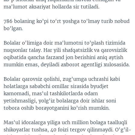
ma'lumot aksariyat hollarda sir tutiladi.
786 bolaning ko'pi to'rt yoshga to'lmay turib nobud
bo'lgan.
Bolalar o'limiga doir ma'lumotni to'plash tizimida
nuqsonlar talay. Har yili shafqatsizlik va qarovsizlik
oqibatida qancha farzand jon berishini aniq aytish
mumkin emas, deyiladi axborot agentligi xulosasida.
Bolalar qarovsiz qolishi, zug'umga uchrashi kabi
holatlarga sababchi omillar sirasida byudjet
kamomadi, mas'ul tashkilotlarda odam
yetishmasligi, yolg'iz bolalarga doir ishlar soni
tobora oshib borayotganini ko'rish mumkin.
Mas'ul idoralarga yiliga uch million bolaga taalluqli
shikoyatlar tushsa, 40 foizi tergov qilinmaydi. O'g'il-