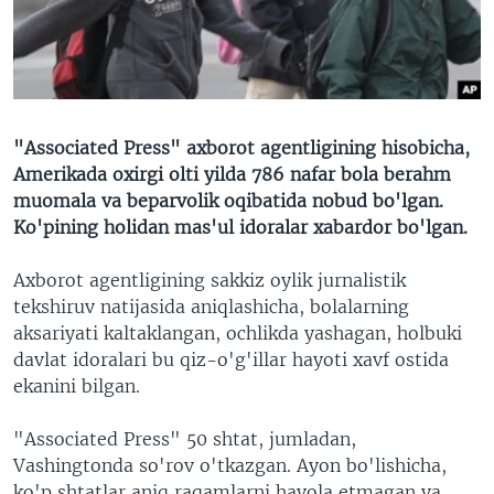
VIDEO
ODNOKLASSNIKI
XABARLAR SURATLARDA
TELEGRAM
TWITTER
SOUNDCLOUD
VOA
"Associated Press" axborot agentligining hisobicha,
Amerikada oxirgi olti yilda 786 nafar bola berahm
muomala va beparvolik oqibatida nobud bo'lgan.
Ko'pining holidan mas'ul idoralar xabardor bo'lgan.
Axborot agentligining sakkiz oylik jurnalistik
tekshiruv natijasida aniqlashicha, bolalarning
aksariyati kaltaklangan, ochlikda yashagan, holbuki
davlat idoralari bu qiz-o'g'illar hayoti xavf ostida
ekanini bilgan.
"Associated Press" 50 shtat, jumladan,
Vashingtonda so'rov o'tkazgan. Ayon bo'lishicha,
ko'p shtatlar aniq raqamlarni havola etmagan va