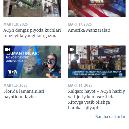
MART 18, 2025
MART 17, 2025
AQSh dengiz piyoda kuchlari
Amerika Manzaralari
muzeyida yangi ko’rgazma
MART 15, 2025
MART 14, 2025
Florida lamantinlari
Xalqaro hayot - AQSh harbiy
hayotidan lavha
va tijoriy kemasozlikda
Xitoyga yetib olishga
harakat qilyapti
Barcha dasturlar