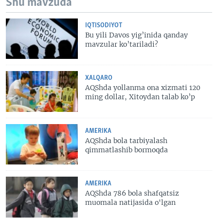
Shu mavzuda
IQTISODIYOT
Bu yili Davos yig’inida qanday
mavzular ko’tariladi?
XALQARO
AQShda yollanma ona xizmati 120
ming dollar, Xitoydan talab ko’p
AMERIKA
AQShda bola tarbiyalash
qimmatlashib bormoqda
AMERIKA
AQShda 786 bola shafqatsiz
muomala natijasida o'lgan