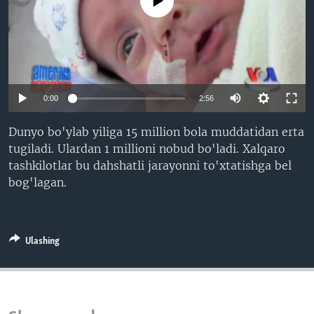
No media source currently available
VIDEO
ODNOKLASSNIKI
XABARLAR SURATLARDA
TELEGRAM
TWITTER
SOUNDCLOUD
VOA
0:00
2:56
Dunyo bo'ylab yiliga 15 million bola muddatidan erta
tugiladi. Ulardan 1 millioni nobud bo'ladi. Xalqaro
tashkilotlar bu dahshatli jarayonni to'xtatishga bel
bog'lagan.
Ulashing