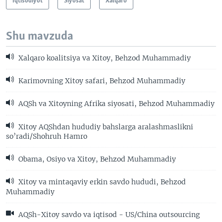
Iqtisodiyot
Siyosat
Xalqaro
Shu mavzuda
Xalqaro koalitsiya va Xitoy, Behzod Muhammadiy
Karimovning Xitoy safari, Behzod Muhammadiy
AQSh va Xitoyning Afrika siyosati, Behzod Muhammadiy
Xitoy AQShdan hududiy bahslarga aralashmaslikni
so’radi/Shohruh Hamro
Obama, Osiyo va Xitoy, Behzod Muhammadiy
Xitoy va mintaqaviy erkin savdo hududi, Behzod
Muhammadiy
AQSh-Xitoy savdo va iqtisod - US/China outsourcing