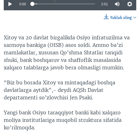
0:00
2:51
Yuklab oling
Xitoy va 20 davlat birgalikda Osiyo infratuzilma va
sarmoya bankiga (OISB) asos soldi. Ammo ba’zi
mamlakatlar, xususan Qo’shma Shtatlar tanqidi
shuki, bank boshqaruv va shaffoflik masalasida
xalqaro talablarga javob bera olmasligi mumkin.
“Biz bu borada Xitoy va mintaqadagi boshqa
davlatlarga aytdik”,- deydi AQSh Davlat
departamenti so’zlovchisi Jen Psaki.
Yangi bank Osiyo taraqqiyot banki kabi xalqaro
moliya institutlariga muqobil struktura sifatida
ko’rilmoqda.