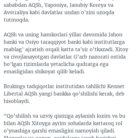
sababdan AQSh, Yaponiya, Janubiy Koreya va
Avstraliya kabi davlatlar undan o’zini uzoqda
tutmoqda.
AQSh va uning hamkorlari yillar davomida Jahon
banki va Osiyo taraqqiyot banki kabi institutlarga
mablag’ ajratish orqali katta ta’sir o’tkazadi. Xitoy
va rivojlanayotgan davlatlar G’arb nazorati ostida
bo’lgan tizimlarda yetarlicha qudratga ega
emasligidan shikoyat qilib keladi.
Brukings tadqiqotlar institutidan tahlilchi Kennet
Libertal AQSh yangi bankka qo’shilishi kerak, deb
hisoblaydi.
“Qo’shilish va uzviy qismiga aylanish lozim va bu
bilan AQSh Xitoyga ayrim sohalarda kattaroq rol
o’ynashiga qarshi emasligini namoyish qiladi.
Mezonlar va qonun-qoidalarga javob berishni