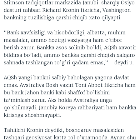
Stimson tadqiqotlar markazida Janubi-sharqiy Osiyo
dasturi rahbari Richard Kronin fikricha, Vashington
bankning tuzilishiga qarshi chiqib xato qilyapti.
“Bank xavfsizligi va hisobdorligi, albatta, muhim
masalalar, ammo hozirgi vaziyatga ham e’tibor
berish zarur. Bankka asos solinib bo’ldi, AQSh xavotir
bildirsa bo’ladi, ammo bankka qarshi chiqish xalqaro
sahnada tashlangan to’g’ri qadam emas,” - deydi u.
AQSh yangi bankni salbiy baholagan yagona davlat
emas. Avstraliya Bosh vaziri Toni Abbot fikricha ham
bu bank Jahon banki kabi shaffof bo’lishini
ta’minlash zarur. Aks holda Avstraliya unga
qo’shilmaydi. Janubiy Koreya rahbariyati ham bankka
kirishga shoshmayapti.
Tahlilchi Kronin deydiki, boshqaruv masalasidan
tashqari geosiyosat katta rol o’ynamoqda. Aynan shu