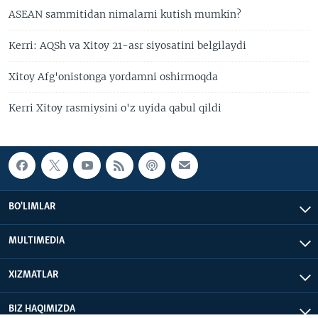
ASEAN sammitidan nimalarni kutish mumkin?
Kerri: AQSh va Xitoy 21-asr siyosatini belgilaydi
Xitoy Afg'onistonga yordamni oshirmoqda
Kerri Xitoy rasmiysini o'z uyida qabul qildi
BO'LIMLAR
MULTIMEDIA
XIZMATLAR
BIZ HAQIMIZDA