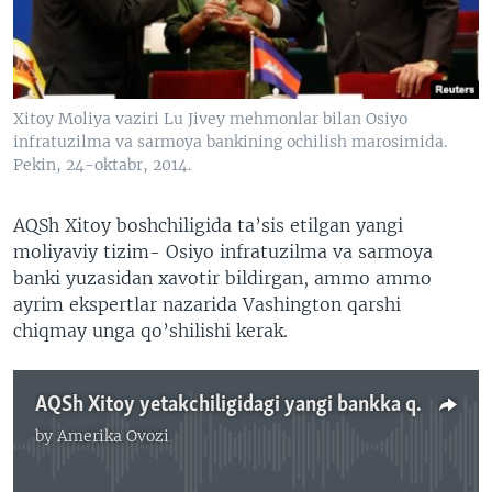
VIDEO
ODNOKLASSNIKI
XABARLAR SURATLARDA
TELEGRAM
TWITTER
Xitoy Moliya vaziri Lu Jivey mehmonlar bilan Osiyo
SOUNDCLOUD
VOA
infratuzilma va sarmoya bankining ochilish marosimida.
Pekin, 24-oktabr, 2014.
AQSh Xitoy boshchiligida ta’sis etilgan yangi
moliyaviy tizim- Osiyo infratuzilma va sarmoya
banki yuzasidan xavotir bildirgan, ammo ammo
ayrim ekspertlar nazarida Vashington qarshi
chiqmay unga qo’shilishi kerak.
AQSh Xitoy yetakchiligidagi yangi bankka qo’shilsin, deydi ekspertlar - Navbahor Imamova
by
Amerika Ovozi
No media source currently available