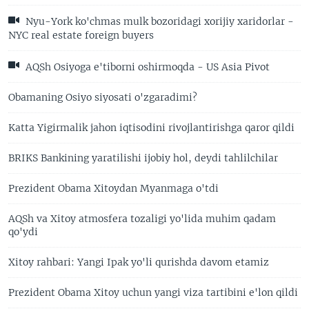
Nyu-York ko'chmas mulk bozoridagi xorijiy xaridorlar -
NYC real estate foreign buyers
AQSh Osiyoga e'tiborni oshirmoqda - US Asia Pivot
Obamaning Osiyo siyosati o'zgaradimi?
Katta Yigirmalik jahon iqtisodini rivojlantirishga qaror qildi
BRIKS Bankining yaratilishi ijobiy hol, deydi tahlilchilar
Prezident Obama Xitoydan Myanmaga o'tdi
AQSh va Xitoy atmosfera tozaligi yo'lida muhim qadam
qo'ydi
Xitoy rahbari: Yangi Ipak yo'li qurishda davom etamiz
Prezident Obama Xitoy uchun yangi viza tartibini e'lon qildi