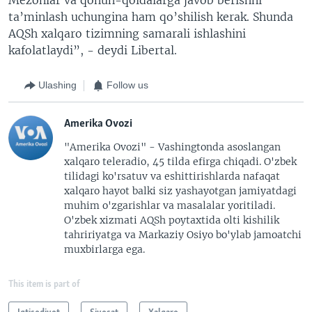
ta’minlash uchungina ham qo’shilish kerak. Shunda
AQSh xalqaro tizimning samarali ishlashini
kafolatlaydi”, - deydi Libertal.
Ulashing
Follow us
Amerika Ovozi
"Amerika Ovozi" - Vashingtonda asoslangan
xalqaro teleradio, 45 tilda efirga chiqadi. O'zbek
tilidagi ko'rsatuv va eshittirishlarda nafaqat
xalqaro hayot balki siz yashayotgan jamiyatdagi
muhim o'zgarishlar va masalalar yoritiladi.
O'zbek xizmati AQSh poytaxtida olti kishilik
tahririyatga va Markaziy Osiyo bo'ylab jamoatchi
muxbirlarga ega.
This item is part of