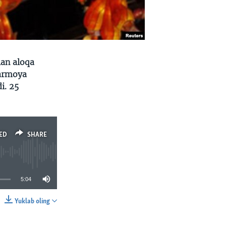
lan aloqa
sarmoya
i. 25
ED
SHARE
5:04
Yuklab oling
SHARE