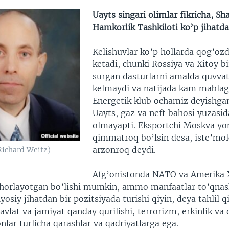
Uayts singari olimlar fikricha, Sh
Hamkorlik Tashkiloti ko’p jihatda
Kelishuvlar ko’p hollarda qog’ozd
ketadi, chunki Rossiya va Xitoy bi
surgan dasturlarni amalda quvvat
kelmaydi va natijada kam mablag’ 
Energetik klub ochamiz deyishgan
Uayts, gaz va neft bahosi yuzasid
olmayapti. Eksportchi Moskva yon
qimmatroq bo’lsin desa, iste’mol
arzonroq deydi.
Richard Weitz)
Afg’onistonda NATO va Amerika 
horlayotgan bo’lishi mumkin, ammo manfaatlar to’qnas
iyosiy jihatdan bir pozitsiyada turishi qiyin, deya tahlil q
avlat va jamiyat qanday qurilishi, terrorizm, erkinlik v
lar turlicha qarashlar va qadriyatlarga ega.