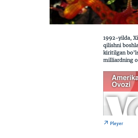
1992-yilda, Xi
qilishni bosh
kiritilgan bo’
milliardning o
Pleyer