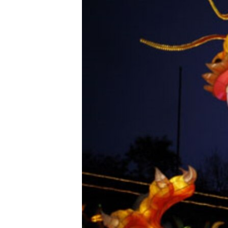
VIDEO
ODNOKLASSNIKI
XABARLAR SURATLARDA
TELEGRAM
TWITTER
SOUNDCLOUD