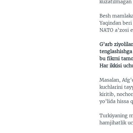
kuzatilmagan 
Besh mamlakat
Yaqindan beri
NATO a’zosi ek
G’arb ziyolil
tenglashishga 
bu fikrni tamo
Har ikkisi uch
Masalan, Afg’o
kuchlarini ta
kiritib, nocho
yo’lida hissa
Turkiyaning m
hamjihatlik uc