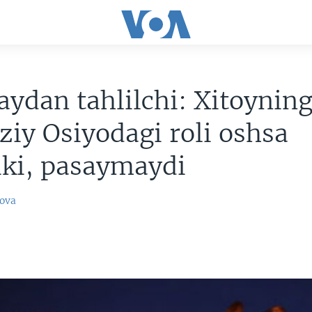
ydan tahlilchi: Xitoynin
iy Osiyodagi roli oshsa
iki, pasaymaydi
ova