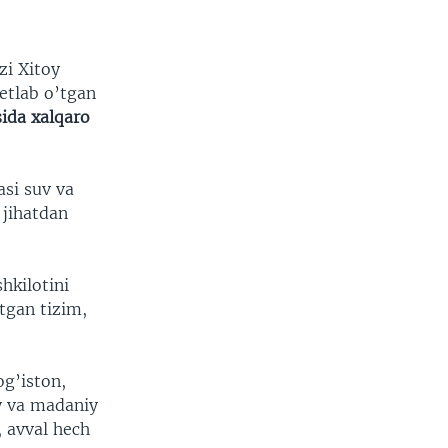
zi Xitoy
hetlab o’tgan
ida xalqaro
si suv va
 jihatdan
hkilotini
tgan tizim,
og’iston,
iy va madaniy
, avval hech