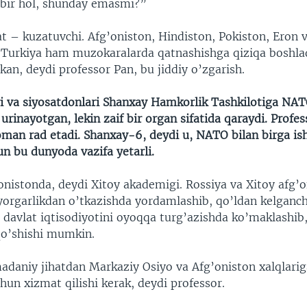
bir hol, shunday emasmi?”
 – kuzatuvchi. Afg’oniston, Hindiston, Pokiston, Eron 
 Turkiya ham muzokaralarda qatnashishga qiziqa boshlad
an, deydi professor Pan, bu jiddiy o’zgarish.
ari va siyosatdonlari Shanxay Hamkorlik Tashkilotiga NAT
urinayotgan, lekin zaif bir organ sifatida qaraydi. Prof
man rad etadi. Shanxay-6, deydi u, NATO bilan birga ish
un bu dunyoda vazifa yetarli.
nistonda, deydi Xitoy akademigi. Rossiya va Xitoy afg’o
yyorgarlikdan o’tkazishda yordamlashib, qo’ldan kelgan
r davlat iqtisodiyotini oyoqqa turg’azishda ko’maklashib,
 qo’shishi mumkin.
adaniy jihatdan Markaziy Osiyo va Afg’oniston xalqlariga
hun xizmat qilishi kerak, deydi professor.