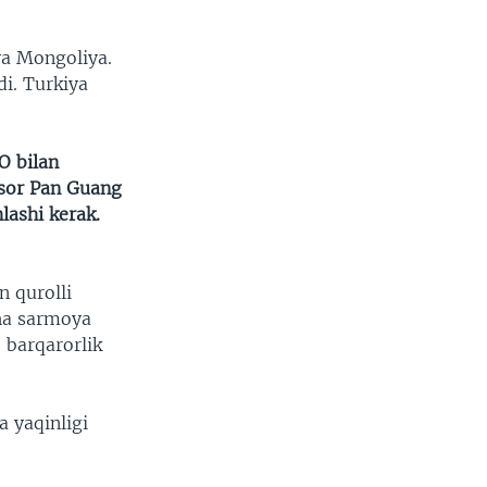
va Mongoliya.
i. Turkiya
O bilan
essor Pan Guang
lashi kerak.
n qurolli
cha sarmoya
 barqarorlik
 yaqinligi