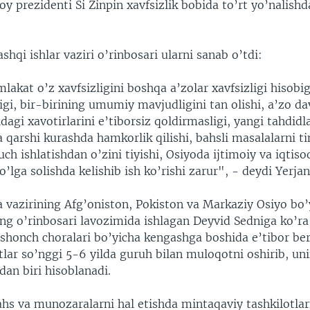
toy prezidenti Si Zinpin xavfsizlik bobida to’rt yo’nalish
shqi ishlar vaziri o’rinbosari ularni sanab o’tdi:
akat o’z xavfsizligini boshqa a’zolar xavfsizligi hisobi
gi, bir-birining umumiy mavjudligini tan olishi, a’zo da
idagi xavotirlarini e’tiborsiz qoldirmasligi, yangi tahdidl
arshi kurashda hamkorlik qilishi, bahsli masalalarni tin
kuch ishlatishdan o’zini tiyishi, Osiyoda ijtimoiy va iqtiso
o’lga solishda kelishib ish ko’rishi zarur", - deydi Yerja
vazirining Afg’oniston, Pokiston va Markaziy Osiyo bo’
ng o’rinbosari lavozimida ishlagan Deyvid Sedniga ko’ra
ishonch choralari bo’yicha kengashga boshida e’tibor b
lar so’nggi 5-6 yilda guruh bilan muloqotni oshirib, un
dan biri hisoblanadi.
ahs va munozaralarni hal etishda mintaqaviy tashkilotla