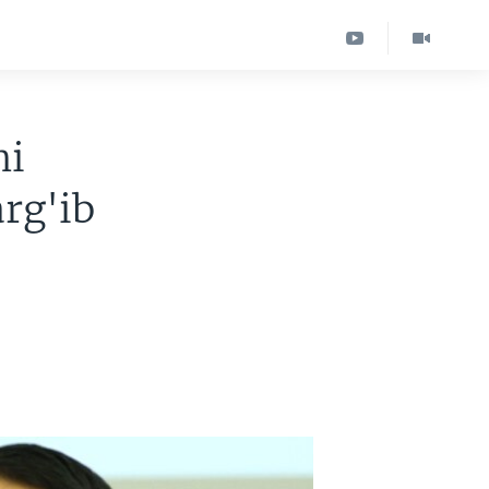
ni
rg'ib