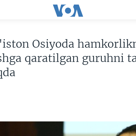
'iston Osiyoda hamkorlik
shga qaratilgan guruhni ta
qda