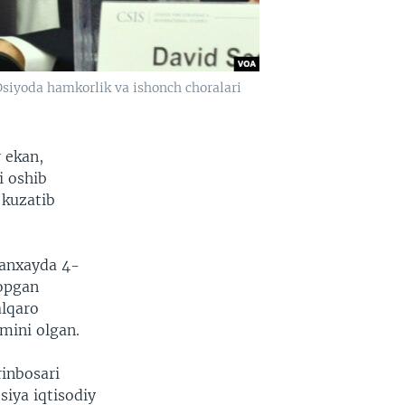
 Osiyoda hamkorlik va ishonch choralari
r ekan,
i oshib
 kuzatib
anxayda 4-
topgan
alqaro
mini olgan.
rinbosari
siya iqtisodiy