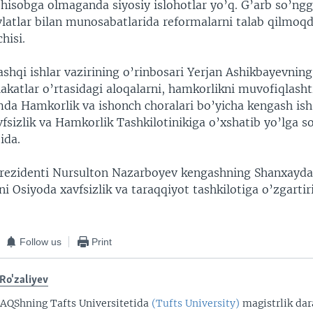
 hisobga olmaganda siyosiy islohotlar yo’q. G’arb so’ngg
latlar bilan munosabatlarida reformalarni talab qilmoqd
hisi.
shqi ishlar vazirining o’rinbosari Yerjan Ashikbayevning
katlar o’rtasidagi aloqalarni, hamkorlikni muvofiqlasht
mda Hamkorlik va ishonch choralari bo’yicha kengash ish 
sizlik va Hamkorlik Tashkilotinikiga o’xshatib yo’lga so
ida.
rezidenti Nursulton Nazarboyev kengashning Shanxayd
 Osiyoda xavfsizlik va taraqqiyot tashkilotiga o’zgartiri
Follow us
Print
 Ro'zaliyev
 AQShning Tafts Universitetida
(Tufts University)
magistrlik dara