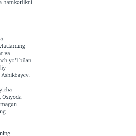
da hamkorlikni
ga
vlatlarning
ar va
ch yo’l bilan
diy
n Ashikbayev.
yicha
, Osiyoda
ermagan
ing
rning