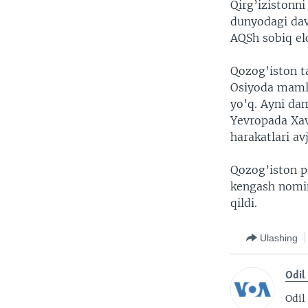
Qirg’izistonni
dunyodagi dav
AQSh sobiq elc
Qozog’iston ta
Osiyoda mamla
yo’q. Ayni da
Yevropada Xavf
harakatlari avj
Qozog’iston p
kengash nomini
qildi.
Ulashing
Odil
Odil