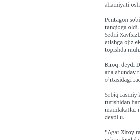
ahamiyati os
Pentagon sobi
tanqidga oldi.
Sedni Xavfsiz
etishga ojiz e
topishda muhi
Biroq, deydi 
ana shunday t
o’rtasidagi ra
Sobiq rasmiy 
tutishidan ha
mamlakatlar n
deydi u.
"Agar Xitoy ra
uchun foydala