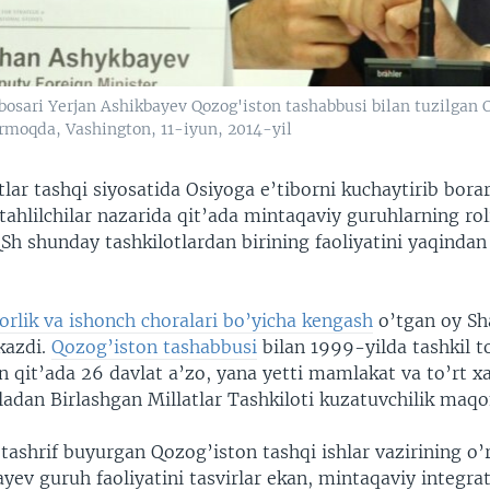
nbosari Yerjan Ashikbayev Qozog'iston tashabbusi bilan tuzilgan
tirmoqda, Vashington, 11-iyun, 2014-yil
ar tashqi siyosatida Osiyoga e’tiborni kuchaytirib bora
tahlilchilar nazarida qit’ada mintaqaviy guruhlarning rol
h shunday tashkilotlardan birining faoliyatini yaqindan
rlik va ishonch choralari bo’yicha kengash
o’tgan oy Sh
kazdi.
Qozog’iston tashabbusi
bilan 1999-yilda tashkil 
 qit’ada 26 davlat a’zo, yana yetti mamlakat va to’rt x
ladan Birlashgan Millatlar Tashkiloti kuzatuvchilik maqo
ashrif buyurgan Qozog’iston tashqi ishlar vazirining o’
yev guruh faoliyatini tasvirlar ekan, mintaqaviy integrat