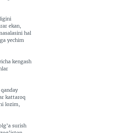
igini
irar ekan,
asalasini hal
arga yechim
’yicha kengash
hlar
i qanday
ar kattaroq
hi lozim,
olg’a surish
ozog’iston