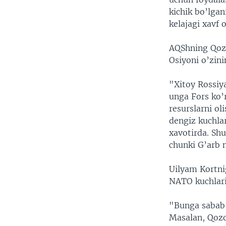
kichik bo’lga
kelajagi xavf 
AQShning Qozo
Osiyoni o’zinin
"Xitoy Rossiya
unga Fors ko’
resurslarni ol
dengiz kuchlar
xavotirda. Sh
chunki G’arb m
Uilyam Kortni
NATO kuchlari 
"Bunga sabab s
Masalan, Qozo