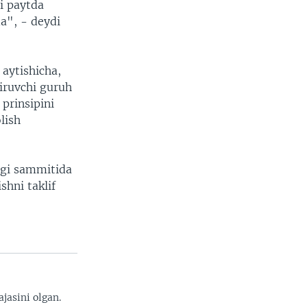
i paytda
a", - deydi
 aytishicha,
iruvchi guruh
prinsipini
lish
agi sammitida
shni taklif
jasini olgan.