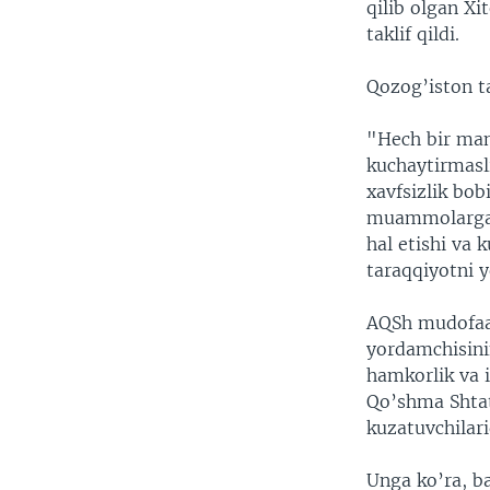
qilib olgan Xi
taklif qildi.
Qozog’iston ta
"Hech bir maml
kuchaytirmasli
xavfsizlik bob
muammolarga q
hal etishi va 
taraqqiyotni y
AQSh mudofaa 
yordamchisini
hamkorlik va 
Qo’shma Shtat
kuzatuvchilari
Unga ko’ra, b