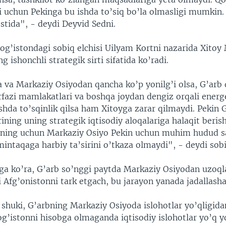
ni uchun Pekinga bu ishda to’siq bo’la olmasligi mumkin
ostida", - deydi Deyvid Sedni.
g’istondagi sobiq elchisi Uilyam Kortni nazarida Xitoy
g ishonchli strategik sirti sifatida ko’radi.
 va Markaziy Osiyodan qancha ko’p yonilg’i olsa, G’arb d
rfazi mamlakatlari va boshqa joydan dengiz orqali energ
ishda to’sqinlik qilsa ham Xitoyga zarar qilmaydi. Pekin 
ining uning strategik iqtisodiy aloqalariga halaqit beris
uning uchun Markaziy Osiyo Pekin uchun muhim hudud s
intaqaga harbiy ta’sirini o’tkaza olmaydi", - deydi sob
ga ko’ra, G’arb so’nggi paytda Markaziy Osiyodan uzoq
Afg’onistonni tark etgach, bu jarayon yanada jadallashad
huki, G’arbning Markaziy Osiyoda islohotlar yo’qligidan 
g’istonni hisobga olmaganda iqtisodiy islohotlar yo’q y