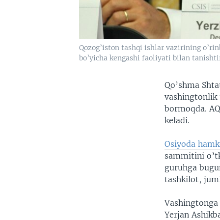
Qozog’iston tashqi ishlar vazirining o’ri
bo’yicha kengashi faoliyati bilan tanish
Qo’shma Shtatl
vashingtonlik 
bormoqda. AQS
keladi.
Osiyoda hamko
sammitini o’t
guruhga bugun
tashkilot, jum
Vashingtonga t
Yerjan Ashikba