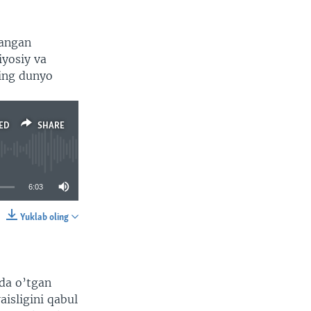
langan
iyosiy va
ning dunyo
ED
SHARE
6:03
Yuklab oling
SHARE
da o’tgan
isligini qabul