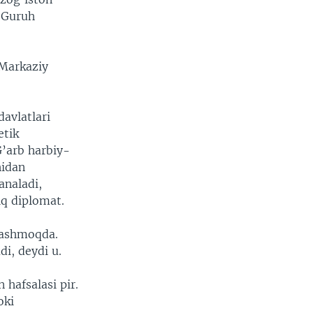
. Guruh
 Markaziy
avlatlari
etik
G’arb harbiy-
hidan
analadi,
iq diplomat.
lashmoqda.
i, deydi u.
hafsalasi pir.
oki