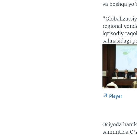
va boshqa yo’
"Globalizatsi
regional yonda
iqtisodiy raq
sahnasidagi po
Pleyer
Osiyoda hamko
sammitida O’z