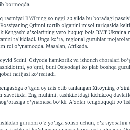
hib bormoqda.
q rasmiysi BMTning so’nggi 20 yilda bu boradagi passivl
 Rossiyaning Qrimni tortib olganini misol tariqasida kelt
lik Kengashi a’zolarining veto huquqi bois BMT Ukraina m
kanini ta’kidladi. Unga ko’ra, regional guruhlar mojarol
m rol o’ynamoqda. Masalan, Afrikada.
Deyvid Sedni, Osiyoda hamkorlik va ishonch choralari bo
ashkilotmi, yo’qmi, buni Osiyodagi ko’plab boshqa guru
qobat natijasi ko’rsatadi.
kengashga o’tgan oy rais etib tanlangan Xitoyning o’zin
m xavotirda. Eng muhimi, tashkilotdagi kichikroq davlatl
og’orasiga o’ynamasa bo’ldi. A’zolar tenghuquqli bo’lis
islikdan guruhni o’z yo’liga solish uchun, o’z siyosatini 
nsa, tashkilot ko’zlangan maqsadlariga yeta olmaydi. Q