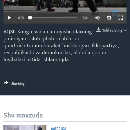
VIDEO
ODNOKLASSNIKI
XABARLAR SURATLARDA
TELEGRAM
0:00
2:34
TWITTER
Yuklab oling
AQSh Kongressida namoyishchilarning
SOUNDCLOUD
VOA
politsiyani isloh qilish talablarini
qondirish tomon harakat boshlangan. Ikki partiya,
respublikachi va demokratlar, alohida qonun
loyihalari ustida ishlamoqda.
Ulashing
Shu mavzuda
AMERIKA