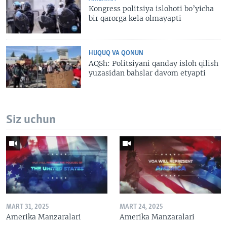
Kongress politsiya islohoti bo’yicha
bir qarorga kela olmayapti
HUQUQ VA QONUN
AQSh: Politsiyani qanday isloh qilish
yuzasidan bahslar davom etyapti
Siz uchun
MART 31, 2025
MART 24, 2025
Amerika Manzaralari
Amerika Manzaralari