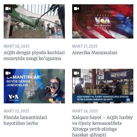
MART 18, 2025
MART 17, 2025
AQSh dengiz piyoda kuchlari
Amerika Manzaralari
muzeyida yangi ko’rgazma
MART 15, 2025
MART 14, 2025
Florida lamantinlari
Xalqaro hayot - AQSh harbiy
hayotidan lavha
va tijoriy kemasozlikda
Xitoyga yetib olishga
harakat qilyapti