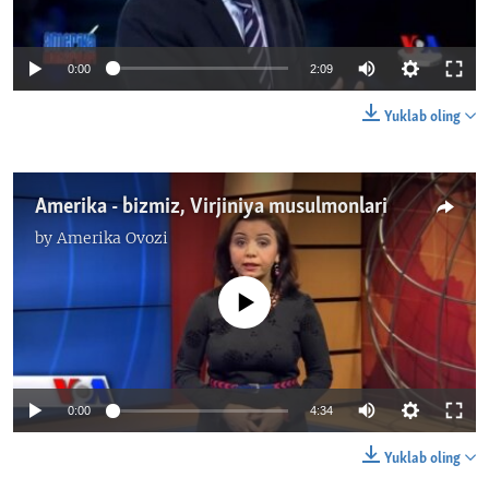
0:00
2:09
Yuklab oling
Amerika - bizmiz, Virjiniya musulmonlari
by
Amerika Ovozi
No media source currently available
0:00
4:34
Yuklab oling