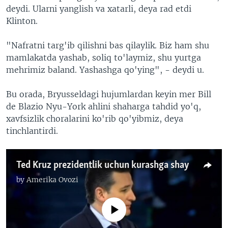
deydi. Ularni yanglish va xatarli, deya rad etdi
Klinton.
"Nafratni targ'ib qilishni bas qilaylik. Biz ham shu
mamlakatda yashab, soliq to'laymiz, shu yurtga
mehrimiz baland. Yashashga qo'ying", - deydi u.
Bu orada, Bryusseldagi hujumlardan keyin mer Bill
de Blazio Nyu-York ahlini shaharga tahdid yo'q,
xavfsizlik choralarini ko'rib qo'yibmiz, deya
tinchlantirdi.
Ted Kruz prezidentlik uchun kurashga shay
by
Amerika Ovozi
No media source currently available