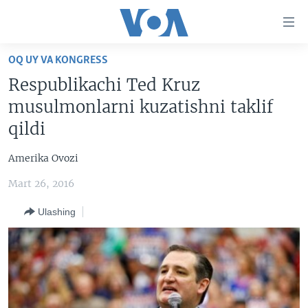
Bosh
sahifaga
boring
Boshiga
OQ UY VA KONGRESS
qayting
BOSH SAHIFA
Respublikachi Ted Kruz
Qidiruvga
AMERIKA
musulmonlarni kuzatishni taklif
o'ting
MARKAZIY OSIYO
qildi
XALQARO
Amerika Ovozi
VATANDOSHLAR
Mart 26, 2016
MULTIMEDIA
Ulashing
IJTIMOIY TARMOQLAR
AMERIKA MANZARALARI
INGLIZ TILI DARSLARI
XALQARO HAYOT
FACEBOOK
EDITORIAL
VASHINGTON CHOYXONASI
YOUTUBE
MOBIL-SALOM!
INSTAGRAM
Learning English