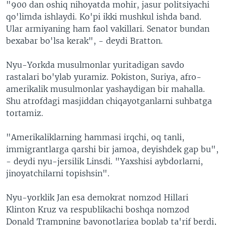
"900 dan oshiq nihoyatda mohir, jasur politsiyachi
qo'limda ishlaydi. Ko'pi ikki mushkul ishda band.
Ular armiyaning ham faol vakillari. Senator bundan
bexabar bo'lsa kerak", - deydi Bratton.
Nyu-Yorkda musulmonlar yuritadigan savdo
rastalari bo'ylab yuramiz. Pokiston, Suriya, afro-
amerikalik musulmonlar yashaydigan bir mahalla.
Shu atrofdagi masjiddan chiqayotganlarni suhbatga
tortamiz.
"Amerikaliklarning hammasi irqchi, oq tanli,
immigrantlarga qarshi bir jamoa, deyishdek gap bu",
- deydi nyu-jersilik Linsdi. "Yaxshisi aybdorlarni,
jinoyatchilarni topishsin".
Nyu-yorklik Jan esa demokrat nomzod Hillari
Klinton Kruz va respublikachi boshqa nomzod
Donald Trampning bayonotlariga boplab ta'rif berdi,