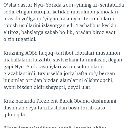
O'sha dastur Nyu-Yorkda 2001-yilning 11-sentabrida
sodir etilgan xurujlar ketidan musulmon jamoalari
orasida yo'lga qo'yilgan, rasmiylar terrorchilarni
topish usullarini izlayotgan edi. Tashabbus keskin
e'tiroz, bahslarga sabab bo'lib, oradan biroz vaqt
o'tib tugatildi.
Kruzning AQSh huquq-tartibot idoralari musulmon
mahallalarni kuzatib, xavfsizlikni ta'minlasin, degan
gapi Nyu-York rasmiylari va musulmonlarni
g'azablantirdi. Bryusselda joriy hafta ro'y bergan
hujumlar ortidan bizdan alamlarini olishmoqchi,
aybni bizdan qidirishayapti, deydi ular.
Kruz nazarida Prezident Barak Obama dushmanni
dushman deya ta'riflashdan bosh tortib xato
qilmoqda.