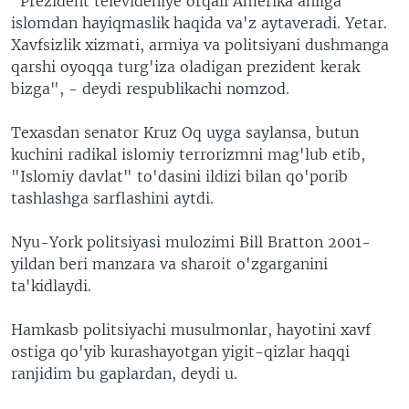
"Prezident televideniye orqali Amerika ahliga
islomdan hayiqmaslik haqida va'z aytaveradi. Yetar.
Xavfsizlik xizmati, armiya va politsiyani dushmanga
qarshi oyoqqa turg'iza oladigan prezident kerak
bizga", - deydi respublikachi nomzod.
Texasdan senator Kruz Oq uyga saylansa, butun
kuchini radikal islomiy terrorizmni mag'lub etib,
"Islomiy davlat" to'dasini ildizi bilan qo'porib
tashlashga sarflashini aytdi.
Nyu-York politsiyasi mulozimi Bill Bratton 2001-
yildan beri manzara va sharoit o'zgarganini
ta'kidlaydi.
Hamkasb politsiyachi musulmonlar, hayotini xavf
ostiga qo'yib kurashayotgan yigit-qizlar haqqi
ranjidim bu gaplardan, deydi u.