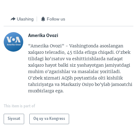
Ulashing
Follow us
Amerika Ovozi
"Amerika Ovozi" - Vashingtonda asoslangan
xalqaro teleradio, 45 tilda efirga chiqadi. O'zbek
tilidagi ko'rsatuv va eshittirishlarda nafaqat
xalqaro hayot balki siz yashayotgan jamiyatdagi
muhim o'zgarishlar va masalalar yoritiladi.
O'zbek xizmati AQSh poytaxtida olti kishilik
tahririyatga va Markaziy Osiyo bo'ylab jamoatchi
muxbirlarga ega.
This item is part of
Siyosat
Oq uy va Kongress