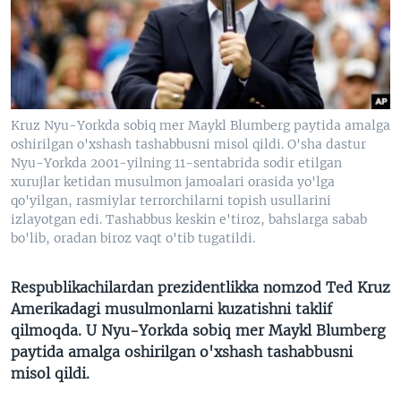
VIDEO
ODNOKLASSNIKI
XABARLAR SURATLARDA
TELEGRAM
TWITTER
SOUNDCLOUD
VOA
Kruz Nyu-Yorkda sobiq mer Maykl Blumberg paytida amalga
oshirilgan o'xshash tashabbusni misol qildi. O'sha dastur
Nyu-Yorkda 2001-yilning 11-sentabrida sodir etilgan
xurujlar ketidan musulmon jamoalari orasida yo'lga
qo'yilgan, rasmiylar terrorchilarni topish usullarini
izlayotgan edi. Tashabbus keskin e'tiroz, bahslarga sabab
bo'lib, oradan biroz vaqt o'tib tugatildi.
Respublikachilardan prezidentlikka nomzod Ted Kruz
Amerikadagi musulmonlarni kuzatishni taklif
qilmoqda. U Nyu-Yorkda sobiq mer Maykl Blumberg
paytida amalga oshirilgan o'xshash tashabbusni
misol qildi.