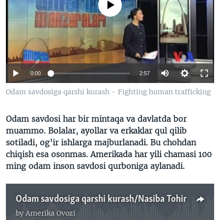
No media source currently available
VIDEO
ODNOKLASSNIKI
XABARLAR SURATLARDA
TELEGRAM
TWITTER
SOUNDCLOUD
VOA
0:00
2:57
Odam savdosiga qarshi kurash - Fighting human trafficking
Odam savdosi har bir mintaqa va davlatda bor
muammo. Bolalar, ayollar va erkaklar qul qilib
sotiladi, og’ir ishlarga majburlanadi. Bu chohdan
chiqish esa osonmas. Amerikada har yili chamasi 100
ming odam inson savdosi qurboniga aylanadi.
Odam savdosiga qarshi kurash/Nasiba Tohir
by
Amerika Ovozi
No media source currently available