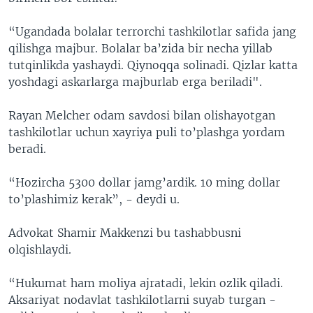
“Ugandada bolalar terrorchi tashkilotlar safida jang
qilishga majbur. Bolalar ba’zida bir necha yillab
tutqinlikda yashaydi. Qiynoqqa solinadi. Qizlar katta
yoshdagi askarlarga majburlab erga beriladi".
Rayan Melcher odam savdosi bilan olishayotgan
tashkilotlar uchun xayriya puli to’plashga yordam
beradi.
“Hozircha 5300 dollar jamg’ardik. 10 ming dollar
to’plashimiz kerak”, - deydi u.
Advokat Shamir Makkenzi bu tashabbusni
olqishlaydi.
“Hukumat ham moliya ajratadi, lekin ozlik qiladi.
Aksariyat nodavlat tashkilotlarni suyab turgan -