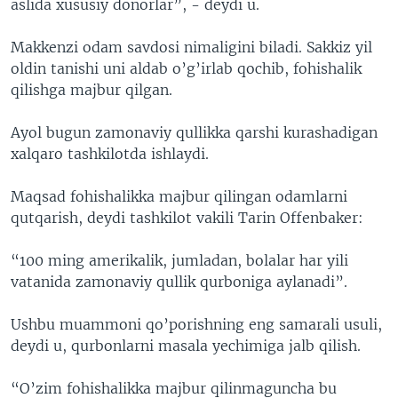
aslida xususiy donorlar”, - deydi u.
Makkenzi odam savdosi nimaligini biladi. Sakkiz yil
oldin tanishi uni aldab o’g’irlab qochib, fohishalik
qilishga majbur qilgan.
Ayol bugun zamonaviy qullikka qarshi kurashadigan
xalqaro tashkilotda ishlaydi.
Maqsad fohishalikka majbur qilingan odamlarni
qutqarish, deydi tashkilot vakili Tarin Offenbaker:
“100 ming amerikalik, jumladan, bolalar har yili
vatanida zamonaviy qullik qurboniga aylanadi”.
Ushbu muammoni qo’porishning eng samarali usuli,
deydi u, qurbonlarni masala yechimiga jalb qilish.
“O’zim fohishalikka majbur qilinmaguncha bu