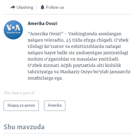
Ulashing
Follow us
Amerika Ovozi
"Amerika Ovozi" - Vashingtonda asoslangan
xalqaro teleradio, 45 tilda efirga chiqadi. O'zbek
tilidagi ko'rsatuv va eshittirishlarda nafaqat
xalqaro hayot balki siz yashayotgan jamiyatdagi
muhim o'zgarishlar va masalalar yoritiladi.
O'zbek xizmati AQSh poytaxtida olti kishilik
tahririyatga va Markaziy Osiyo bo'ylab jamoatchi
muxbirlarga ega.
This item is part of
Huquq va qonun
Amerika
Shu mavzuda