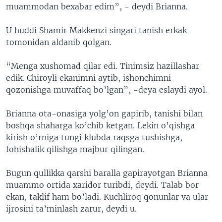
muammodan bexabar edim”, - deydi Brianna.
U huddi Shamir Makkenzi singari tanish erkak
tomonidan aldanib qolgan.
“Menga xushomad qilar edi. Tinimsiz hazillashar
edik. Chiroyli ekanimni aytib, ishonchimni
qozonishga muvaffaq bo’lgan”, -deya eslaydi ayol.
Brianna ota-onasiga yolg’on gapirib, tanishi bilan
boshqa shaharga ko’chib ketgan. Lekin o’qishga
kirish o’rniga tungi klubda raqsga tushishga,
fohishalik qilishga majbur qilingan.
Bugun qullikka qarshi baralla gapirayotgan Brianna
muammo ortida xaridor turibdi, deydi. Talab bor
ekan, taklif ham bo’ladi. Kuchliroq qonunlar va ular
ijrosini ta’minlash zarur, deydi u.