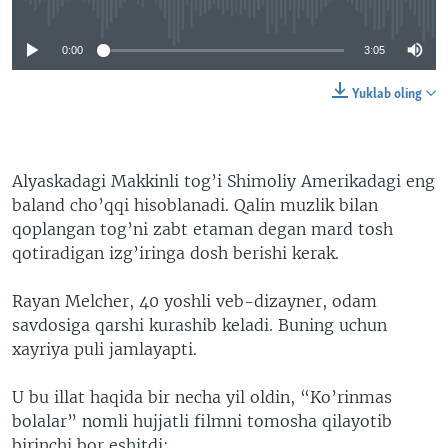
0:00
3:05
Yuklab oling
Alyaskadagi Makkinli tog’i Shimoliy Amerikadagi eng
baland cho’qqi hisoblanadi. Qalin muzlik bilan
qoplangan tog’ni zabt etaman degan mard tosh
qotiradigan izg’iringa dosh berishi kerak.
Rayan Melcher, 40 yoshli veb-dizayner, odam
savdosiga qarshi kurashib keladi. Buning uchun
xayriya puli jamlayapti.
U bu illat haqida bir necha yil oldin, “Ko’rinmas
bolalar” nomli hujjatli filmni tomosha qilayotib
birinchi bor eshitdi: