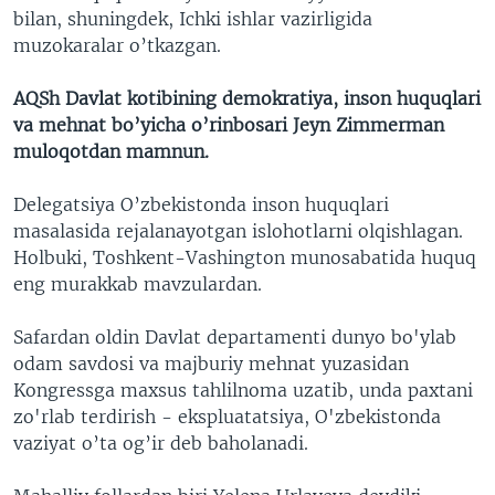
bilan, shuningdek, Ichki ishlar vazirligida
muzokaralar o’tkazgan.
AQSh Davlat kotibining demokratiya, inson huquqlari
va mehnat bo’yicha o’rinbosari Jeyn Zimmerman
muloqotdan mamnun.
Delegatsiya O’zbekistonda inson huquqlari
masalasida rejalanayotgan islohotlarni olqishlagan.
Holbuki, Toshkent-Vashington munosabatida huquq
eng murakkab mavzulardan.
Safardan oldin Davlat departamenti dunyo bo'ylab
odam savdosi va majburiy mehnat yuzasidan
Kongressga maxsus tahlilnoma uzatib, unda paxtani
zo'rlab terdirish - ekspluatatsiya, O'zbekistonda
vaziyat o’ta og’ir deb baholanadi.