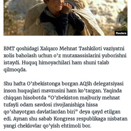
VIDEO
ODNOKLASSNIKI
XABARLAR SURATLARDA
TELEGRAM
TWITTER
SOUNDCLOUD
VOA
BMT qoshidagi Xalqaro Mehnat Tashkiloti vaziyatni
xolis baholash uchun o'z mutaxassislarini yuborishni
istaydi. Huquq himoyachilari ham shuni talab
qilmoqda.
Shu hafta O’zbekistonga borgan AQSh delegatsiyasi
inson huquqlari mavzusini ham ko’targan. Yaqinda
chiqqan hisobotda “O’zbekiston majburiy mehnat
tufayli odam savdosi rivojlanishiga hissa
qo’shayotgan davlatlardan biri” deya qayd etilgan
edi. Aynan shu sabab Kongress respublikaga nisbatan
yangi cheklovlar qo'yish ehtimoli bor.