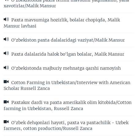
O'zbekistonda paxta terimi mavsumi yaqinlashib, yana
xavotirlar/Malik Mansur
Paxta mavsumiga hozirlik, bolalar chopiqda, Malik
Mansur lavhasi
O'zbekiston paxta dalalaridagi vaziyat/Malik Mansur
Paxta dalalarida halok bo'lgan bolalar, Malik Mansur
O'zbekistonda majburiy mehnatga qarshi namoyish
Cotton Farming in Uzbekistan/Interview with American
Scholar Russell Zanca
Paxtakor dardi va paxta amerikalik olim kitobida/Cotton
farming in Uzbekistan, Russell Zanca
O'zbek dehqonlari hayoti, paxta va paxtachilik - Uzbek
farmers, cotton production/Russell Zanca