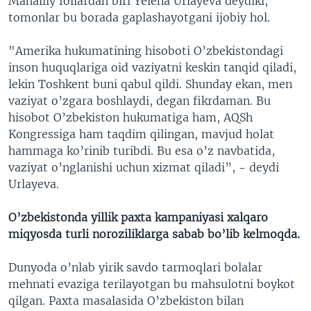
Mahalliy follardan biri Yelena Urlayeva deydiki,
tomonlar bu borada gaplashayotgani ijobiy hol.
"Amerika hukumatining hisoboti O’zbekistondagi
inson huquqlariga oid vaziyatni keskin tanqid qiladi,
lekin Toshkent buni qabul qildi. Shunday ekan, men
vaziyat o’zgara boshlaydi, degan fikrdaman. Bu
hisobot O’zbekiston hukumatiga ham, AQSh
Kongressiga ham taqdim qilingan, mavjud holat
hammaga ko’rinib turibdi. Bu esa o’z navbatida,
vaziyat o’nglanishi uchun xizmat qiladi”, - deydi
Urlayeva.
O’zbekistonda yillik paxta kampaniyasi xalqaro
miqyosda turli noroziliklarga sabab bo’lib kelmoqda.
Dunyoda o’nlab yirik savdo tarmoqlari bolalar
mehnati evaziga terilayotgan bu mahsulotni boykot
qilgan. Paxta masalasida O’zbekiston bilan