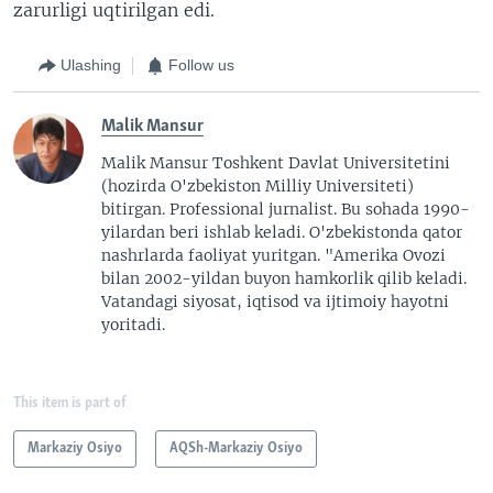
zarurligi uqtirilgan edi.
Ulashing
Follow us
Malik Mansur
Malik Mansur Toshkent Davlat Universitetini
(hozirda O'zbekiston Milliy Universiteti)
bitirgan. Professional jurnalist. Bu sohada 1990-
yilardan beri ishlab keladi. O'zbekistonda qator
nashrlarda faoliyat yuritgan. "Amerika Ovozi
bilan 2002-yildan buyon hamkorlik qilib keladi.
Vatandagi siyosat, iqtisod va ijtimoiy hayotni
yoritadi.
This item is part of
Markaziy Osiyo
AQSh-Markaziy Osiyo