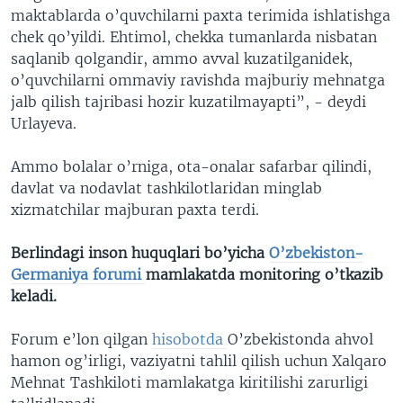
maktablarda o’quvchilarni paxta terimida ishlatishga
chek qo’yildi. Ehtimol, chekka tumanlarda nisbatan
saqlanib qolgandir, ammo avval kuzatilganidek,
o’quvchilarni ommaviy ravishda majburiy mehnatga
jalb qilish tajribasi hozir kuzatilmayapti”, - deydi
Urlayeva.
Ammo bolalar o’rniga, ota-onalar safarbar qilindi,
davlat va nodavlat tashkilotlaridan minglab
xizmatchilar majburan paxta terdi.
Berlindagi inson huquqlari bo’yicha
O’zbekiston-
Germaniya forumi
mamlakatda monitoring o’tkazib
keladi.
Forum e’lon qilgan
hisobotda
O’zbekistonda ahvol
hamon og’irligi, vaziyatni tahlil qilish uchun Xalqaro
Mehnat Tashkiloti mamlakatga kiritilishi zarurligi