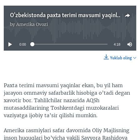
O'zbekistonda paxta terimi mavsumi yaqinlashib, yana xavotirlar/Malik Mansur
by
Amerika Ovozi
No media source currently available
0:00
4:18
Yuklab oling
Paxta terimi mavsumi yaqinlar ekan, bu yil ham
jarayon ommaviy safarbarlik hisobiga o’tadi degan
xavotir bor. Tahlilchilar nazarida AQSh
mutasaddilarining Toshkentdagi muzokaralari
vaziyatga ijobiy ta’sir qilishi mumkin.
Amerika rasmiylari safar davomida Oliy Majlisning
inson huquqlari bo’yicha vakili Sayyora Rashidova