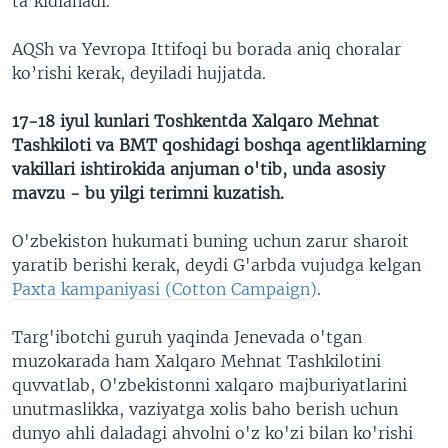
ta’kidlanadi.
AQSh va Yevropa Ittifoqi bu borada aniq choralar
ko’rishi kerak, deyiladi hujjatda.
17-18 iyul kunlari Toshkentda Xalqaro Mehnat
Tashkiloti va BMT qoshidagi boshqa agentliklarning
vakillari ishtirokida anjuman o'tib, unda asosiy
mavzu - bu yilgi terimni kuzatish.
O'zbekiston hukumati buning uchun zarur sharoit
yaratib berishi kerak, deydi G'arbda vujudga kelgan
Paxta kampaniyasi (Cotton Campaign)
.
Targ'ibotchi guruh yaqinda Jenevada o'tgan
muzokarada ham Xalqaro Mehnat Tashkilotini
quvvatlab, O'zbekistonni xalqaro majburiyatlarini
unutmaslikka, vaziyatga xolis baho berish uchun
dunyo ahli daladagi ahvolni o'z ko'zi bilan ko'rishi