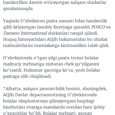
hamkorlikni davom ettirayotgan xalqaro shirkatlar
qoralanmoqda.
Yaqinda O’zbekiston paxta sanoati bilan hamkorlik
qilib kelayotgan Janubiy Koreyaga qarashli
POSCO
va
Daewoo International
shirkatlari tanqid qilindi.
Huquq himoyachilari AQSh hukumatidan bu shirkat
mahsulotlarini mamlakatga kiritmaslikni talab qildi.
O’zbekistonda o’tgan yilgi paxta terimi bolalar
majburiy mehnatiga nisbatan chek qo’yilganini
ko’rsatdi. Hukumat qaroriga ko’ra, yosh bolalar
paxtaga olib chiqilmadi.
“Albatta, xalqaro jamoatchilik bosimi, shuningdek,
AQSh Davlat departamentining O’zbekistonda
bolalar ekspluatatsiya qilinayotgani haqidagi
hisobotlari evaziga mamkatda rostdan ham ijobiy
o’zgarishlar bo’ldi. Bolalar mehnati, asosan