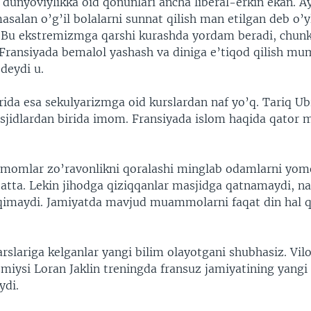
 dunyoviylikka oid qonunlari ancha liberal-erkin ekan. A
asalan o’g’il bolalarni sunnat qilish man etilgan deb o’y
Bu ekstremizmga qarshi kurashda yordam beradi, chunk
ransiyada bemalol yashash va diniga e’tiqod qilish mum
deydi u.
rida esa sekulyarizmga oid kurslardan naf yo’q. Tariq U
sjidlardan birida imom. Fransiyada islom haqida qator 
imomlar zo’ravonlikni qoralashi minglab odamlarni yom
batta. Lekin jihodga qiziqqanlar masjidga qatnamaydi, 
maydi. Jamiyatda mavjud muammolarni faqat din hal q
rslariga kelganlar yangi bilim olayotgani shubhasiz. Vil
miysi Loran Jaklin treningda fransuz jamiyatining yangi 
ydi.