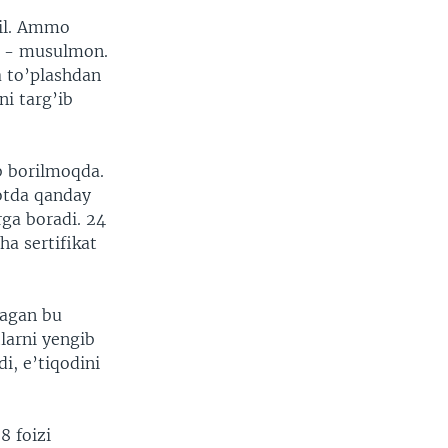
jil. Ammo
it - musulmon.
a to’plashdan
ni targ’ib
ib borilmoqda.
yotda qanday
rga boradi. 24
ha sertifikat
lagan bu
larni yengib
i, e’tiqodini
8 foizi