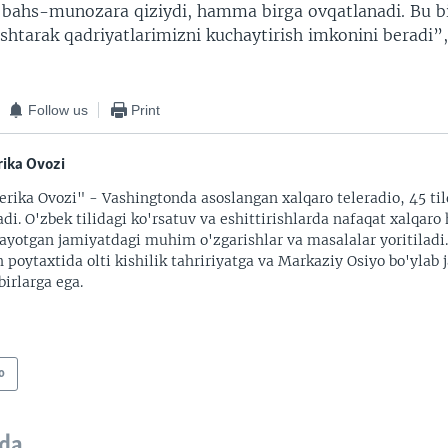
 bahs-munozara qiziydi, hamma birga ovqatlanadi. Bu b
shtarak qadriyatlarimizni kuchaytirish imkonini beradi”,
Follow us
Print
ika Ovozi
rika Ovozi" - Vashingtonda asoslangan xalqaro teleradio, 45 til
adi. O'zbek tilidagi ko'rsatuv va eshittirishlarda nafaqat xalqaro 
ayotgan jamiyatdagi muhim o'zgarishlar va masalalar yoritiladi
 poytaxtida olti kishilik tahririyatga va Markaziy Osiyo bo'ylab
irlarga ega.
o
da