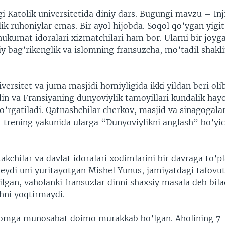
gi Katolik universitetida diniy dars. Bugungi mavzu – In
lik ruhoniylar emas. Bir ayol hijobda. Soqol qo’ygan yig
hukumat idoralari xizmatchilari ham bor. Ularni bir joyg
 bag’rikenglik va islomning fransuzcha, mo’tadil shakli
iversitet va juma masjidi homiyligida ikki yildan beri ol
in va Fransiyaning dunyoviylik tamoyillari kundalik ha
i o’rgatiladi. Qatnashchilar cherkov, masjid va sinagogala
-trening yakunida ularga “Dunyoviylikni anglash” bo’yic
kchilar va davlat idoralari xodimlarini bir davraga to’p
ydi uni yuritayotgan Mishel Yunus, jamiyatdagi tafovut
ilgan, vaholanki fransuzlar dinni shaxsiy masala deb bilad
hni yoqtirmaydi.
lomga munosabat doimo murakkab bo’lgan. Aholining 7-