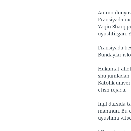
Ammo dunyoviy
Fransiyada rad
Yaqin Sharqqa
uyushtirgan. Y
Fransiyada be
Bundaylar islo
Hukumat aholi
shu jumladan d
Katolik univer
etish rejada.
Injil darsida
mamnun. Bu di
uyushma vitse