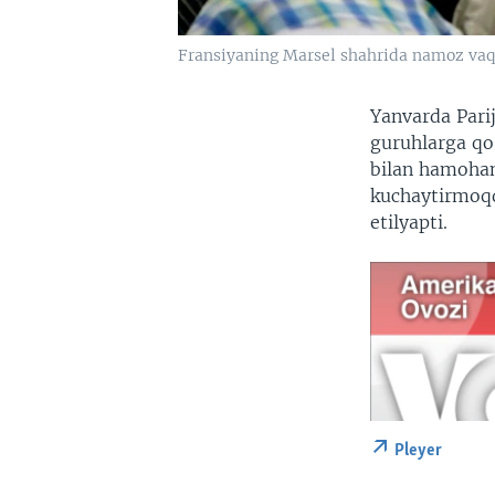
Fransiyaning Marsel shahrida namoz vaq
Yanvarda Parij
guruhlarga qo
bilan hamohang
kuchaytirmoqd
etilyapti.
Pleyer