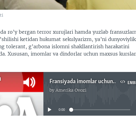
ti
da ro’y bergan terror xurujlari hamda yuzlab fransuzlar
’shilishi ketidan hukumat sekulyarizm, ya’ni dunyoviylik
 tolerant, g’arbona islomni shakllantirish harakatini
a. Xususan, imomlar va dindorlar uchun maxsus kurslar 
Fransiyada imomlar uchun dunyoviylik kurslari/Shohruh Hamro
EMB
by
Amerika Ovozi
No media source currently available
0:00
EMBED