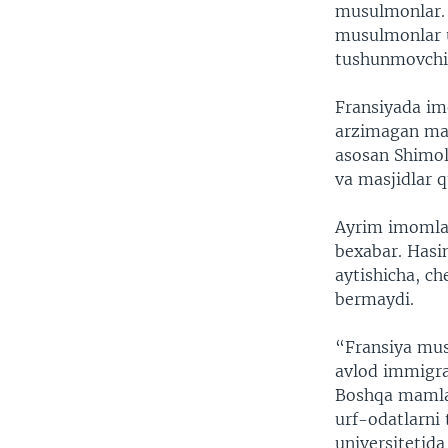
musulmonlar. D
musulmonlar u
tushunmovchil
Fransiyada im
arzimagan ma
asosan Shimoli
va masjidlar q
Ayrim imomlar
bexabar. Hasi
aytishicha, ch
bermaydi.
“Fransiya musu
avlod immigran
Boshqa mamla
urf-odatlarni t
universitetida