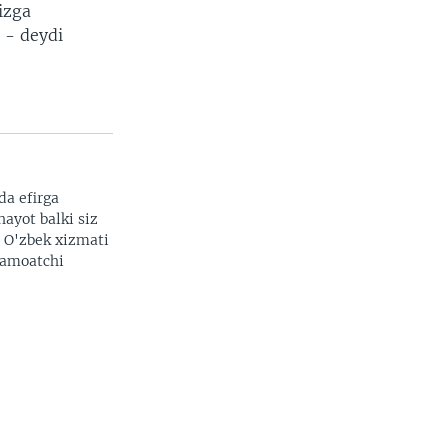
izga
 - deydi
da efirga
hayot balki siz
. O'zbek xizmati
 jamoatchi