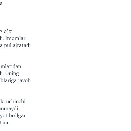
va
g o’zi
i. Imomlar
a pul ajratadi
unlaridan
di. Uning
ablariga javob
ki uchinchi
hunmaydi.
yot bo’lgan
 Lion