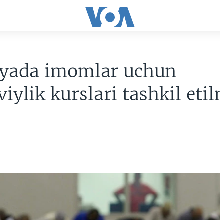
iyada imomlar uchun
iylik kurslari tashkil et