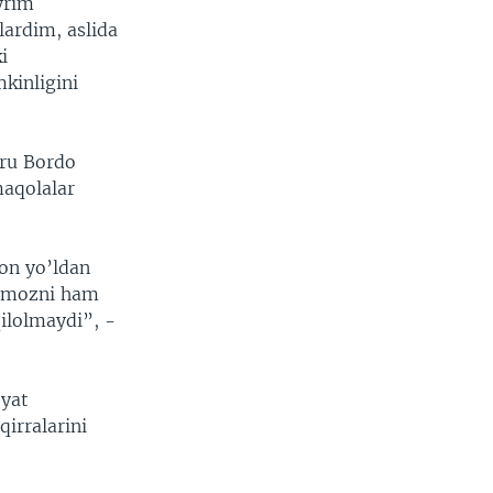
yrim
lardim, aslida
i
kinligini
bru Bordo
maqolalar
on yo’ldan
namozni ham
ilolmaydi”, -
oyat
qirralarini