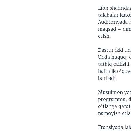
Lion shahrida
talabalar kato
Auditoriyada 
maqsad – diniy
etish.
Dastur ikki un
Unda huquq, d
tatbiq etilish
haftalik o’quv
beriladi.
Musulmon yeta
programma, de
o’tishga qarat
namoyish etis
Fransiyada is