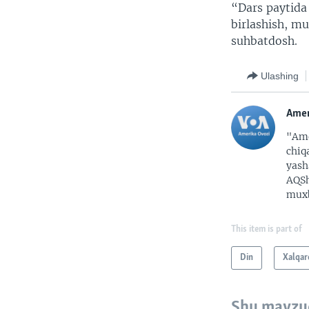
“Dars paytida
birlashish, mu
suhbatdosh.​
Ulashing
Amer
"Ame
chiq
yash
AQSh
muxb
This item is part of
Din
Xalqar
Shu mavzu