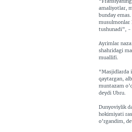
“Fransiyaning
amaliyotlar, m
bunday emas. 
musulmonlar F
tushunadi”, - 
Ayrimlar naza
shahridagi ma
muallifi.
“Masjidlarda 
qaytargan, al
muntazam o’qi
deydi Ubru.
Dunyoviylik da
hokimiyati ras
o’rgandim, de