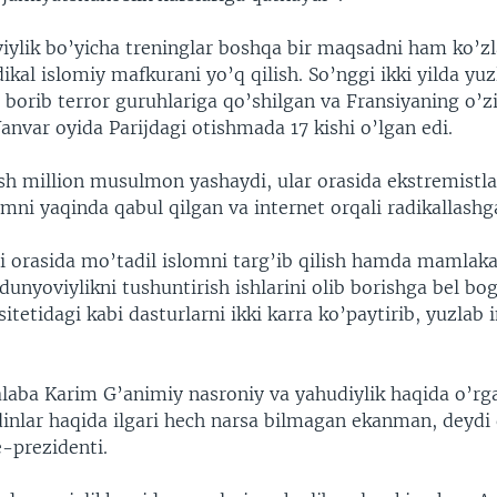
lik bo’yicha treninglar boshqa bir maqsadni ham ko’zl
ikal islomiy mafkurani yo’q qilish. So’nggi ikki yilda yuz
 borib terror guruhlariga qo’shilgan va Fransiyaning o’z
anvar oyida Parijdagi otishmada 17 kishi o’lgan edi.
sh million musulmon yashaydi, ular orasida ekstremistlar
mni yaqinda qabul qilgan va internet orqali radikallashg
 orasida mo’tadil islomni targ’ib qilish hamda mamlakat
unyoviylikni tushuntirish ishlarini olib borishga bel bog
sitetidagi kabi dasturlarni ikki karra ko’paytirib, yuzlab
 talaba Karim G’animiy nasroniy va yahudiylik haqida o’r
nlar haqida ilgari hech narsa bilmagan ekanman, deydi 
-prezidenti.