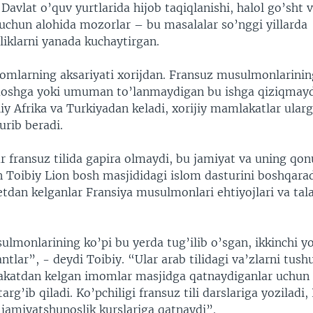
avlat o’quv yurtlarida hijob taqiqlanishi, halol go’sht 
chun alohida mozorlar – bu masalalar so’nggi yillarda
iklarni yanada kuchaytirgan.
omlarning aksariyati xorijdan. Fransuz musulmonlarinin
oshga yoki umuman to’lanmaydigan bu ishga qiziqmayd
y Afrika va Turkiyadan keladi, xorijiy mamlakatlar ularg
urib beradi.
 fransuz tilida gapira olmaydi, bu jamiyat va uning qon
n Toibiy Lion bosh masjididagi islom dasturini boshqara
etdan kelganlar Fransiya musulmonlari ehtiyojlari va tal
lmonlarining ko’pi bu yerda tug’ilib o’sgan, ikkinchi yo
tlar”, - deydi Toibiy. “Ular arab tilidagi va’zlarni tus
katdan kelgan imomlar masjidga qatnaydiganlar uchun 
arg’ib qiladi. Ko’pchiligi fransuz tili darslariga yoziladi,
 jamiyatshunoslik kurslariga qatnaydi”.