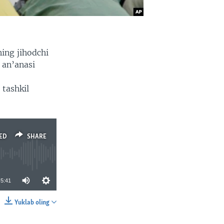
ning jihodchi
 an’anasi
tashkil
ED
SHARE
5:41
Yuklab oling
SHARE