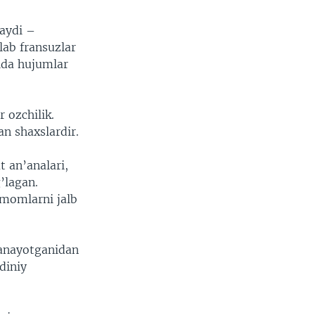
aydi –
lab fransuzlar
ida hujumlar
 ozchilik.
an shaxslardir.
 an’analari,
’lagan.
 imomlarni jalb
ganayotganidan
diniy