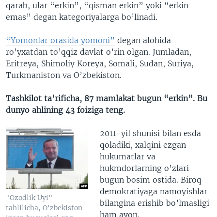
qarab, ular “erkin”, “qisman erkin” yoki “erkin
emas” degan kategoriyalarga bo’linadi.
“Yomonlar orasida yomoni”
degan alohida
ro’yxatdan to’qqiz davlat o’rin olgan. Jumladan,
Eritreya, Shimoliy Koreya, Somali, Sudan, Suriya,
Turkmaniston va O’zbekiston.
Tashkilot ta’rificha, 87 mamlakat bugun “erkin”. Bu
dunyo ahlining 43 foiziga teng.
2011-yil shunisi bilan esda
qoladiki, xalqini ezgan
hukumatlar va
hukmdorlarning o’zlari
bugun bosim ostida. Biroq
demokratiyaga namoyishlar
"Ozodlik Uyi"
bilangina erishib bo’lmasligi
tahlilicha, O'zbekiston
ham ayon.