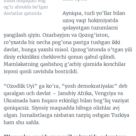
inson huquqlari eng
og'ir ahvolda bo'lgan
Ayniqsa, turli yo’llar bilan
davlatlar qatorida
uzoq vaqt hokimiyatda
qolayotgan tuzumlarni
yangilash qiyin. Ozarbayjon va Qozog’iston,
ro’yxatda bir necha pog’ona pastga tushgan ikki
davlat, bunga yaxshi misol. Qozog’istonda o’tgan yili
diniy erkinlikni cheklovchi qonun qabul qilindi.
Mamlakatning qashshoq g’arbiy qismida konchilar
isyoni qonli ravishda bostirildi.
“Ozodlik Uyi” ga ko’ra, “yosh demokratiyalar” deb
qaralgan uch davlat – Janubiy Afrika, Vengriya va
Ukrainada ham fuqaro erkinligi bilan bog’liq vaziyat
qoniqarsiz. Siyosiy maqsadda hibsga olishlar avj
olgan. Jurnalistlarga nisbatan tazyiq oshgan Turkiya
ham shu safda.