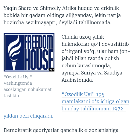
Yaqin Sharq va Shimoliy Afrika huquq va erkinlik
bobida bir qadam oldinga siljiganday, lekin natija
hozircha sezilmayapti, deyiladi tahlilnomada.
Chunki uzoq yillik
hukmdorlar qo’l qovushtirib
o’tirgani yo’q, ular ham jon-
jahdi bilan taxtda qolish
uchun kurashmoqda,
ayniqsa Suriya va Saudiya
"Ozodlik Uyi" -
Arabistonida.
Vashingtonda
asoslangan nohukumat
“Ozodlik Uyi” 195
tashkilot
mamlakatni o’z ichiga olgan
bunday tahlilnomani 1972-
yildan beri chiqaradi.
Demokratik qadriyatlar qanchalik e’zozlanishiga