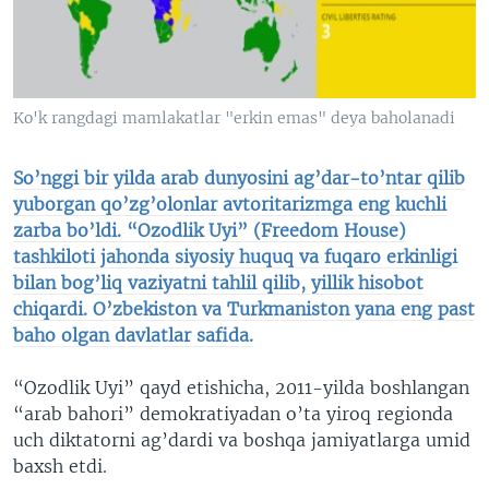
VIDEO
ODNOKLASSNIKI
XABARLAR SURATLARDA
TELEGRAM
TWITTER
Ko'k rangdagi mamlakatlar "erkin emas" deya baholanadi
SOUNDCLOUD
VOA
So’nggi bir yilda arab dunyosini ag’dar-to’ntar qilib
yuborgan qo’zg’olonlar avtoritarizmga eng kuchli
zarba bo’ldi. “Ozodlik Uyi” (Freedom House)
tashkiloti jahonda siyosiy huquq va fuqaro erkinligi
bilan bog’liq vaziyatni tahlil qilib, yillik hisobot
chiqardi. O’zbekiston va Turkmaniston yana eng past
baho olgan davlatlar safida.
“Ozodlik Uyi” qayd etishicha, 2011-yilda boshlangan
“arab bahori” demokratiyadan o’ta yiroq regionda
uch diktatorni ag’dardi va boshqa jamiyatlarga umid
baxsh etdi.