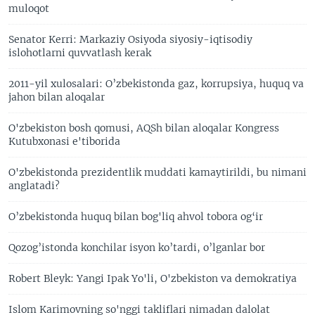
muloqot
Senator Kerri: Markaziy Osiyoda siyosiy-iqtisodiy
islohotlarni quvvatlash kerak
2011-yil xulosalari: O’zbekistonda gaz, korrupsiya, huquq va
jahon bilan aloqalar
O'zbekiston bosh qomusi, AQSh bilan aloqalar Kongress
Kutubxonasi e'tiborida
O'zbekistonda prezidentlik muddati kamaytirildi, bu nimani
anglatadi?
O’zbekistonda huquq bilan bog'liq ahvol tobora og‘ir
Qozog’istonda konchilar isyon ko’tardi, o’lganlar bor
Robert Bleyk: Yangi Ipak Yo'li, O'zbekiston va demokratiya
Islom Karimovning so'nggi takliflari nimadan dalolat