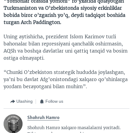
“Yomonlar orasida yomoni” ro’yxatida qolayotgan
Turkmaniston va O’zbekistonda siyosiy erkinliklar
bobida biror o’zgarish yo’q, deydi tadqiqot boshida
turgan Arch Paddington.
Uning aytishicha, prezident Islom Karimov turli
bahonalar bilan repressiyani qanchalik oshirmasin,
AQSh va boshqa davlatlar uni qattiq tanqid va bosim
ostiga olmayapti.
“Chunki O’zbekiston strategik hududda joylashgan,
ya’ni bu davlat Afg’onistondagi xalqaro qo’shinlarga
yordam berayotgani bilan muhim”.
Ulashing
Follow us
Shohruh Hamro
Shohruh Hamro xalqaro masalalarni yoritadi.