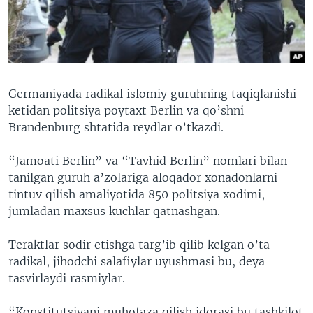
VIDEO
ODNOKLASSNIKI
XABARLAR SURATLARDA
TELEGRAM
TWITTER
SOUNDCLOUD
VOA
Germaniyada radikal islomiy guruhning taqiqlanishi
ketidan politsiya poytaxt Berlin va qo’shni
Brandenburg shtatida reydlar o’tkazdi.
“Jamoati Berlin” va “Tavhid Berlin” nomlari bilan
tanilgan guruh a’zolariga aloqador xonadonlarni
tintuv qilish amaliyotida 850 politsiya xodimi,
jumladan maxsus kuchlar qatnashgan.
Teraktlar sodir etishga targ’ib qilib kelgan o’ta
radikal, jihodchi salafiylar uyushmasi bu, deya
tasvirlaydi rasmiylar.
“Konstitutsiyani muhofaza qilish idorasi bu tashkilot