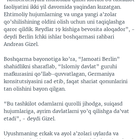
faoliyatini ikki yil davomida yaqindan kuzatgan.
Ehtimoliy hujumlarning va unga yangi a’zolar
qo’shilishining oldini olish uchun uni taqiqlashga
qaror qildik. Reydlar 19 kishiga bevosita aloqador”, -
deydi Berlin Ichki ishlar boshqarmasi rahbari
Andreas Gizel.
Boshqarma bayonotiga ko’ra, “Jamoati Berlin”
shahidlikni sharaflab, “Islomiy davlat” guruhi
mafkurasini qo’llab-quvvatlagan, Germaniya
konsitutsiyasini rad etib, faqat shariat qonunlarini
tan olishini bayon qilgan.
“Bu tashkilot odamlarni qurolli jihodga, suiqasd
hujumlariga, ayrim davlatlarni yo’q qilishga da’vat
etadi”, - deydi Gizel.
Uyushmaning erkak va ayol a’zolari uylarda va