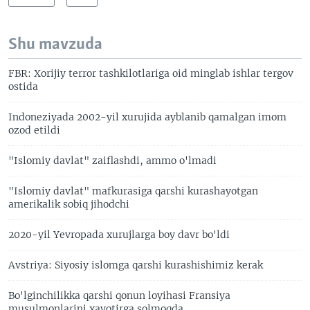
Shu mavzuda
FBR: Xorijiy terror tashkilotlariga oid minglab ishlar tergov
ostida
Indoneziyada 2002-yil xurujida ayblanib qamalgan imom
ozod etildi
"Islomiy davlat" zaiflashdi, ammo o'lmadi
"Islomiy davlat" mafkurasiga qarshi kurashayotgan
amerikalik sobiq jihodchi
2020-yil Yevropada xurujlarga boy davr bo'ldi
Avstriya: Siyosiy islomga qarshi kurashishimiz kerak
Bo'lginchilikka qarshi qonun loyihasi Fransiya
musulmonlarini xavotirga solmoqda