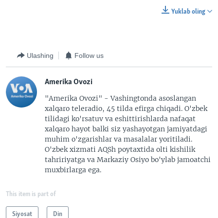
Yuklab oling
Ulashing
Follow us
Amerika Ovozi
"Amerika Ovozi" - Vashingtonda asoslangan
xalqaro teleradio, 45 tilda efirga chiqadi. O'zbek
tilidagi ko'rsatuv va eshittirishlarda nafaqat
xalqaro hayot balki siz yashayotgan jamiyatdagi
muhim o'zgarishlar va masalalar yoritiladi.
O'zbek xizmati AQSh poytaxtida olti kishilik
tahririyatga va Markaziy Osiyo bo'ylab jamoatchi
muxbirlarga ega.
This item is part of
Siyosat
Din