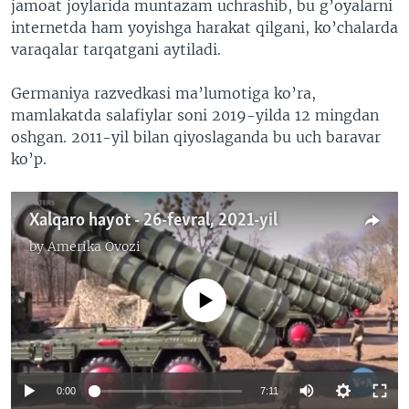
jamoat joylarida muntazam uchrashib, bu g’oyalarni
internetda ham yoyishga harakat qilgani, ko’chalarda
varaqalar tarqatgani aytiladi.
Germaniya razvedkasi ma’lumotiga ko’ra,
mamlakatda salafiylar soni 2019-yilda 12 mingdan
oshgan. 2011-yil bilan qiyoslaganda bu uch baravar
ko’p.
Xalqaro hayot - 26-fevral, 2021-yil
by
Amerika Ovozi
No media source currently available
0:00
7:11