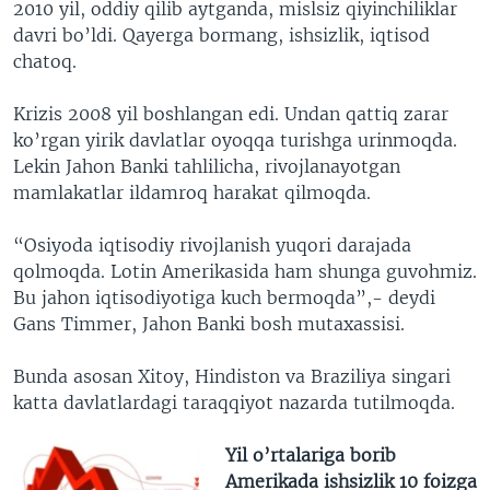
2010 yil, oddiy qilib aytganda, mislsiz qiyinchiliklar
davri bo’ldi. Qayerga bormang, ishsizlik, iqtisod
chatoq.
Krizis 2008 yil boshlangan edi. Undan qattiq zarar
ko’rgan yirik davlatlar oyoqqa turishga urinmoqda.
Lekin Jahon Banki tahlilicha, rivojlanayotgan
mamlakatlar ildamroq harakat qilmoqda.
“Osiyoda iqtisodiy rivojlanish yuqori darajada
qolmoqda. Lotin Amerikasida ham shunga guvohmiz.
Bu jahon iqtisodiyotiga kuch bermoqda”,- deydi
Gans Timmer, Jahon Banki bosh mutaxassisi.
Bunda asosan Xitoy, Hindiston va Braziliya singari
katta davlatlardagi taraqqiyot nazarda tutilmoqda.
Yil o’rtalariga borib
Amerikada ishsizlik 10 foizga