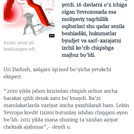
yetdi. 16 davlatni o’z ichiga
olgan Yevrozonada esa
moliyaviy taqchillik
oqibatlari shu qadar sezila
boshladiki, hukumatlar
byudjet va sarf-xarajatni
Krizis 2008 yil
izchil ko’rib chiqishga
boshlangan edi
majbur bo’ldi.
Uri Dadush, xalqaro iqtisod bo’yicha yetakchi
ekspert.
“2010 yilda jahon krizisdan chiqish uchun ancha
harakat qildi desak xato bo’lmaydi. Ba’zi
mamlakatlarda vaziyat ancha yaxshilandi ham. Lekin
Yevropa kredit tizimi butunlay ishdan chiqqani ayon
bo’ldi. 2011 yilda mana shuning ta’siridan aziyat
cheksak ajabmas”,- deydi u.