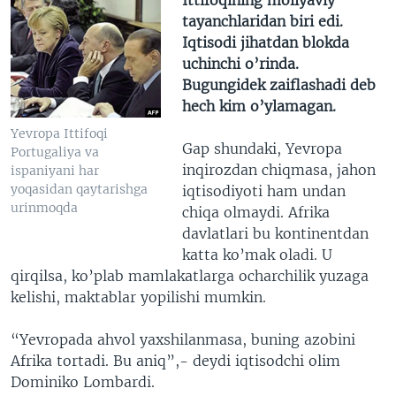
tayanchlaridan biri edi.
Iqtisodi jihatdan blokda
uchinchi o’rinda.
Bugungidek zaiflashadi deb
hech kim o’ylamagan.
Yevropa Ittifoqi
Gap shundaki, Yevropa
Portugaliya va
inqirozdan chiqmasa, jahon
ispaniyani har
yoqasidan qaytarishga
iqtisodiyoti ham undan
urinmoqda
chiqa olmaydi. Afrika
davlatlari bu kontinentdan
katta ko’mak oladi. U
qirqilsa, ko’plab mamlakatlarga ocharchilik yuzaga
kelishi, maktablar yopilishi mumkin.
“Yevropada ahvol yaxshilanmasa, buning azobini
Afrika tortadi. Bu aniq”,- deydi iqtisodchi olim
Dominiko Lombardi.