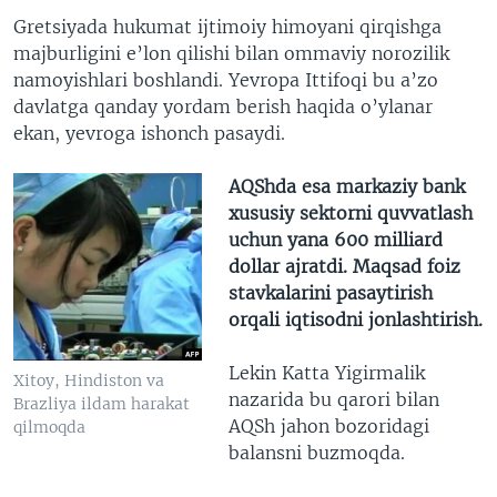
Gretsiyada hukumat ijtimoiy himoyani qirqishga
majburligini e’lon qilishi bilan ommaviy norozilik
namoyishlari boshlandi. Yevropa Ittifoqi bu a’zo
davlatga qanday yordam berish haqida o’ylanar
ekan, yevroga ishonch pasaydi.
AQShda esa markaziy bank
xususiy sektorni quvvatlash
uchun yana 600 milliard
dollar ajratdi. Maqsad foiz
stavkalarini pasaytirish
orqali iqtisodni jonlashtirish.
Lekin Katta Yigirmalik
Xitoy, Hindiston va
nazarida bu qarori bilan
Brazliya ildam harakat
AQSh jahon bozoridagi
qilmoqda
balansni buzmoqda.