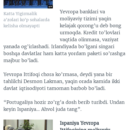
Yevropa banklari va
Katta Yigirmalik
moliyaviy tizimi yaqin
a'zolari ko'p sohalarda
kelajak qorong’u deb bong
kelisha olmayapti
urmoqda. Kredit to’lovlari
vaqtida olinmasa, vaziyat
yanada og’irlashadi. Irlandiyada bo’lgani singari
boshqa davlatlar ham katta yordam paketi so’rashga
majbur bo’ladi.
Yevropa Ittifoqi chora ko’rmasa, deydi yana bir
tahlilchi Desmon Lakman, yaqin orada kamida ikki
davlat iqtisodiyoti tamoman barbob bo’ladi.
“Portugaliya hozir zo’rg’a dosh berib turibdi. Undan
keyin Ispaniya… Ahvol juda tang”.
Ispaniya Yevropa
Ittifoqining moliyaviy