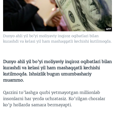
VIDEO
ODNOKLASSNIKI
XABARLAR SURATLARDA
TELEGRAM
TWITTER
SOUNDCLOUD
VOA
Dunyo ahli yil bo’yi moliyaviy inqiroz oqibatlari bilan
kurashdi va kelasi yil ham mashaqqatli kechishi kutilmoqda.
Dunyo ahli yil bo’yi moliyaviy inqiroz oqibatlari bilan
kurashdi va kelasi yil ham mashaqqatli kechishi
kutilmoqda. Ishsizlik bugun umumbashariy
muammo.
Qarzini to’lashga qurbi yetmayotgan millionlab
insonlarni har yerda uchratasiz. Ko’rilgan choralar
ko’p hollarda samara bermayapti.