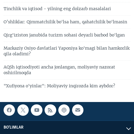
Tinchlik va iqtisod - yilning eng dolzarb masalalari
O’shliklar: Qimmatchilik bo'lsa ham, qahatchilik bo'lmasin
Qirg'iziston janubida turizm sohasi deyarli barbod bo'lgan
Markaziy Osiyo davlatlari Yaponiya ko'magi bilan hamkorlik
qila oladimi?
AQSh iqtisodiyoti ancha jonlangan, moliyaviy nazorat
oshirilmoqda
"Xufiyona o'yinlar": Moliyaviy inqirozda kim aybdor?
BO'LIMLAR