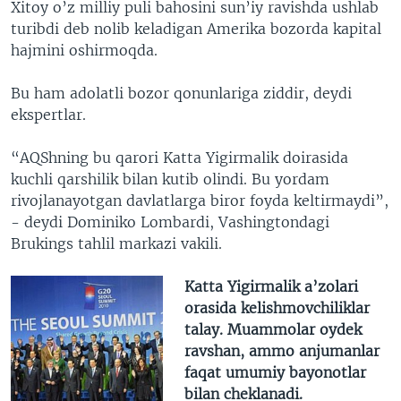
Xitoy o’z milliy puli bahosini sun’iy ravishda ushlab
turibdi deb nolib keladigan Amerika bozorda kapital
hajmini oshirmoqda.
Bu ham adolatli bozor qonunlariga ziddir, deydi
ekspertlar.
“AQShning bu qarori Katta Yigirmalik doirasida
kuchli qarshilik bilan kutib olindi. Bu yordam
rivojlanayotgan davlatlarga biror foyda keltirmaydi”,
- deydi Dominiko Lombardi, Vashingtondagi
Brukings tahlil markazi vakili.
Katta Yigirmalik a’zolari
orasida kelishmovchiliklar
talay. Muammolar oydek
ravshan, ammo anjumanlar
faqat umumiy bayonotlar
bilan cheklanadi.