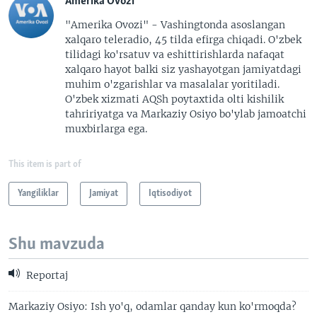
Amerika Ovozi
"Amerika Ovozi" - Vashingtonda asoslangan
xalqaro teleradio, 45 tilda efirga chiqadi. O'zbek
tilidagi ko'rsatuv va eshittirishlarda nafaqat
xalqaro hayot balki siz yashayotgan jamiyatdagi
muhim o'zgarishlar va masalalar yoritiladi.
O'zbek xizmati AQSh poytaxtida olti kishilik
tahririyatga va Markaziy Osiyo bo'ylab jamoatchi
muxbirlarga ega.
This item is part of
Yangiliklar
Jamiyat
Iqtisodiyot
Shu mavzuda
Reportaj
Markaziy Osiyo: Ish yo'q, odamlar qanday kun ko'rmoqda?