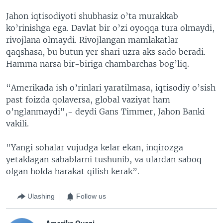
Jahon iqtisodiyoti shubhasiz o’ta murakkab
ko’rinishga ega. Davlat bir o’zi oyoqqa tura olmaydi,
rivojlana olmaydi. Rivojlangan mamlakatlar
qaqshasa, bu butun yer shari uzra aks sado beradi.
Hamma narsa bir-biriga chambarchas bog’liq.
“Amerikada ish o’rinlari yaratilmasa, iqtisodiy o’sish
past foizda qolaversa, global vaziyat ham
o’nglanmaydi",- deydi Gans Timmer, Jahon Banki
vakili.
"Yangi sohalar vujudga kelar ekan, inqirozga
yetaklagan sabablarni tushunib, va ulardan saboq
olgan holda harakat qilish kerak”.
Ulashing
Follow us