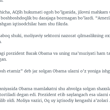
i.
shicha, AQSh hukumati ogoh bo’lganida, jilovni mahkam 
, boshboshdoqlik bu darajaga bormagan bo’lardi. “Amer
shgan iqtisodchilar ham shu fikrda.
boq shuki, moliyaviy sektorni nazorat qilmaslikning oxir
.
agi prezident Barak Obama va uning ma’muriyati ham t
gan.
osh etamiz” deb jar solgan Obama ularni o’z yoniga ishg
niyasida Obama mamlakatni shu ahvolga solgan shaxsl
tortiladi degan edi. Prezident etib saylangach esa ularni 
lib oldi. Moliya vaziri, Oq uy iqtisodiy kengashi a’zolari