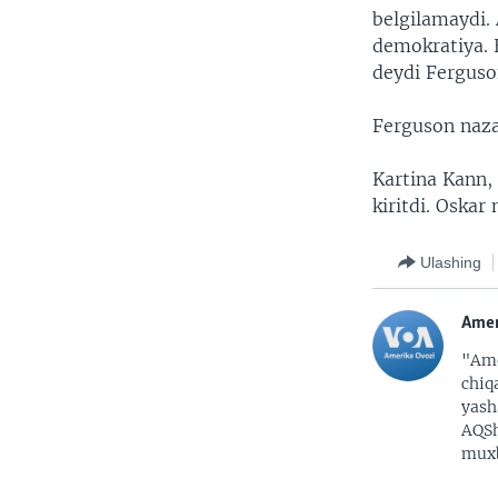
belgilamaydi.
demokratiya. 
deydi Ferguso
Ferguson nazar
Kartina Kann, 
kiritdi. Oska
Ulashing
Amer
"Ame
chiq
yash
AQSh
muxb