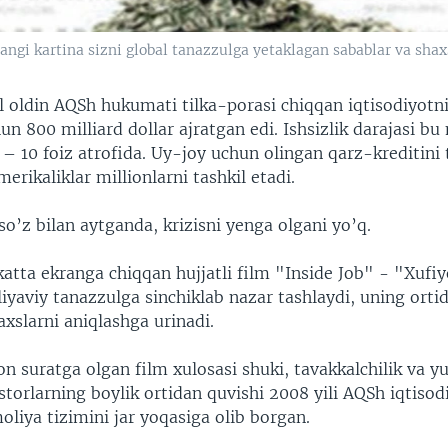
ngi kartina sizni global tanazzulga yetaklagan sabablar va shaxs
il oldin AQSh hukumati tilka-porasi chiqqan iqtisodiyotn
un 800 milliard dollar ajratgan edi. Ishsizlik darajasi 
 10 foiz atrofida. Uy-joy uchun olingan qarz-kreditini 
rikaliklar millionlarni tashkil etadi.
o’z bilan aytganda, krizisni yenga olgani yo’q.
atta ekranga chiqqan hujjatli film "Inside Job" - "Xufiy
iyaviy tanazzulga sinchiklab nazar tashlaydi, uning orti
axslarni aniqlashga urinadi.
n suratga olgan film xulosasi shuki, tavakkalchilik va yul
storlarning boylik ortidan quvishi 2008 yili AQSh iqtisod
oliya tizimini jar yoqasiga olib borgan.