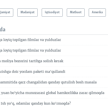
Jamiyat
Madaniyat
Iqtisodiyot
Matbuot
Amerika
da
 loyiq topilgan filmlar va yulduzlar
 loyiq topilgan filmlar va yulduzlar
moliya bozorini tartibga solish kerak
arishga doir yordam paketi ma'qullandi
 sammitida qarz changalidan qanday qutulish bosh masala
yuan bo'yicha munozarasi global hamkorlikka zarar qilmoqda
 Ish yo'q, odamlar qanday kun ko'rmoqda?