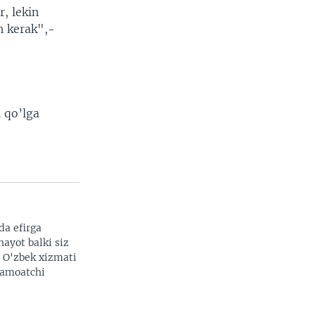
, lekin
h kerak",-
i qo’lga
da efirga
hayot balki siz
. O'zbek xizmati
 jamoatchi