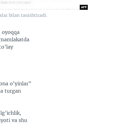
lar bilan tanishtiradi.
i oyoqqa
bu mamlakatda
to’lay
ona o'yinlar"
da turgan
g’ichlik,
iyoti va shu