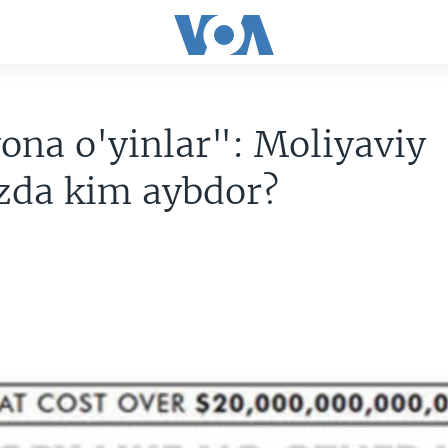
ona o'yinlar": Moliyaviy
zda kim aybdor?