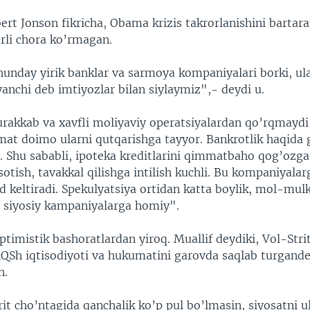
ert Jonson fikricha, Obama krizis takrorlanishini bartara
arli chora ko’rmagan.
unday yirik banklar va sarmoya kompaniyalari borki, ul
yanchi deb imtiyozlar bilan siylaymiz",- deydi u.
rakkab va xavfli moliyaviy operatsiyalardan qo’rqmaydi
mat doimo ularni qutqarishga tayyor. Bankrotlik haqida g
Shu sababli, ipoteka kreditlarini qimmatbaho qog’ozga 
sotish, tavakkal qilishga intilish kuchli. Bu kompaniyalar
d keltiradi. Spekulyatsiya ortidan katta boylik, mol-mul
 siyosiy kampaniyalarga homiy".
optimistik bashoratlardan yiroq. Muallif deydiki, Vol-Stri
AQSh iqtisodiyoti va hukumatini garovda saqlab turgande
n.
it cho’ntagida qanchalik ko’p pul bo’lmasin, siyosatni u