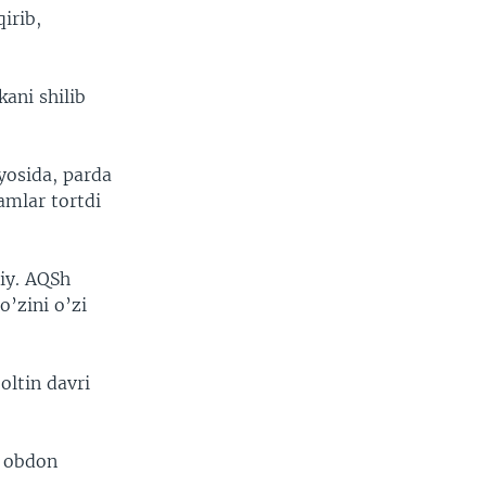
irib,
kani shilib
yosida, parda
amlar tortdi
iiy. AQSh
’zini o’zi
oltin davri
r obdon