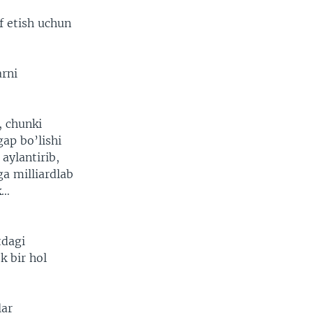
f etish uchun
arni
, chunki
ap bo’lishi
aylantirib,
ga milliardlab
k…
tdagi
k bir hol
lar