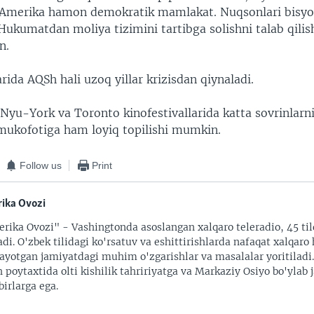
 Amerika hamon demokratik mamlakat. Nuqsonlari bisyor
Hukumatdan moliya tizimini tartibga solishni talab qilis
n.
ida AQSh hali uzoq yillar krizisdan qiynaladi.
Nyu-York va Toronto kinofestivallarida katta sovrinlarn
r mukofotiga ham loyiq topilishi mumkin.
Follow us
Print
ika Ovozi
rika Ovozi" - Vashingtonda asoslangan xalqaro teleradio, 45 til
adi. O'zbek tilidagi ko'rsatuv va eshittirishlarda nafaqat xalqaro 
ayotgan jamiyatdagi muhim o'zgarishlar va masalalar yoritiladi
 poytaxtida olti kishilik tahririyatga va Markaziy Osiyo bo'ylab
irlarga ega.