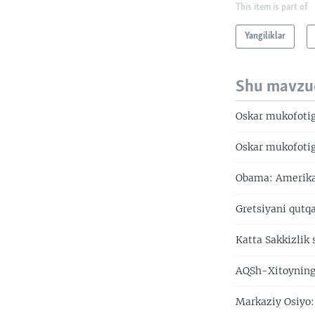
This item is part of
Yangiliklar
Shu mavzu
Oskar mukofotiga
Oskar mukofotiga
Obama: Amerika 
Gretsiyani qutq
Katta Sakkizlik
AQSh-Xitoyning 
Markaziy Osiyo: