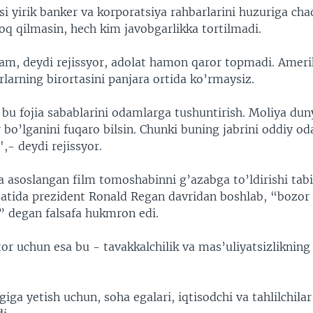
 yirik banker va korporatsiya rahbarlarini huzuriga chaq
oq qilmasin, hech kim javobgarlikka tortilmadi.
 ham, deydi rejissyor, adolat hamon qaror topmadi. Ameri
rlarning birortasini panjara ortida ko’rmaysiz.
u fojia sabablarini odamlarga tushuntirish. Moliya dun
 bo’lganini fuqaro bilsin. Chunki buning jabrini oddiy od
,- deydi rejissyor.
a asoslangan film tomoshabinni g’azabga to’ldirishi tab
satida prezident Ronald Regan davridan boshlab, “bozor o
i” degan falsafa hukmron edi.
or uchun esa bu - tavakkalchilik va mas’uliyatsizlikning 
iga yetish uchun, soha egalari, iqtisodchi va tahlilchila