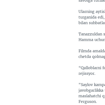
savolga tutilad
Ularning ayti
turganida edi
bilan suhbatla
Tanazzuldan sa
Hamma uchun
Filmda amald
chetda qolma
“Qalloblarni f
rejissyor.
"Saylov kampa
javobgarlikka 
maslahatchi qi
Ferguson.