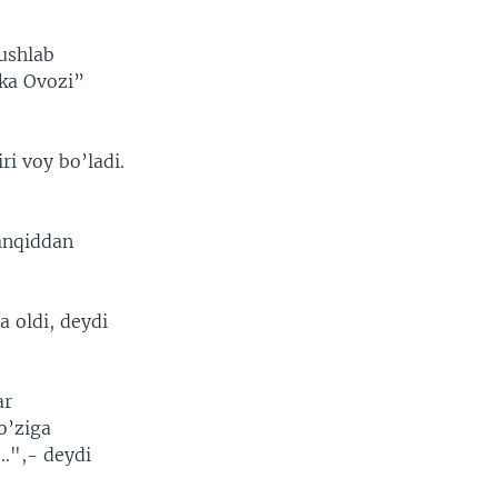
ushlab
ika Ovozi”
i voy bo’ladi.
anqiddan
a oldi, deydi
ar
o’ziga
 …",- deydi