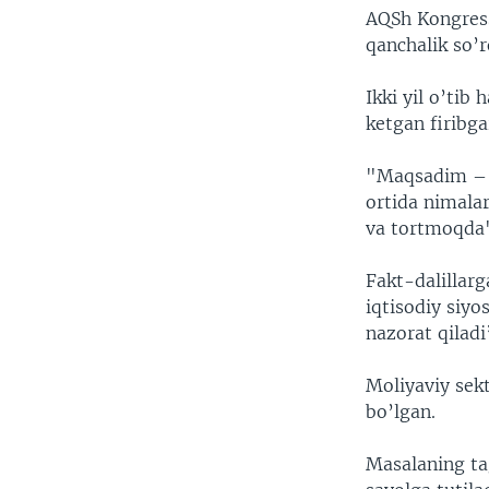
AQSh Kongressi
qanchalik so’r
Ikki yil o’tib
ketgan firibga
"Maqsadim – b
ortida nimalar
va tortmoqda"
Fakt-dalillarg
iqtisodiy siyo
nazorat qilad
Moliyaviy sekt
bo’lgan.
Masalaning tag