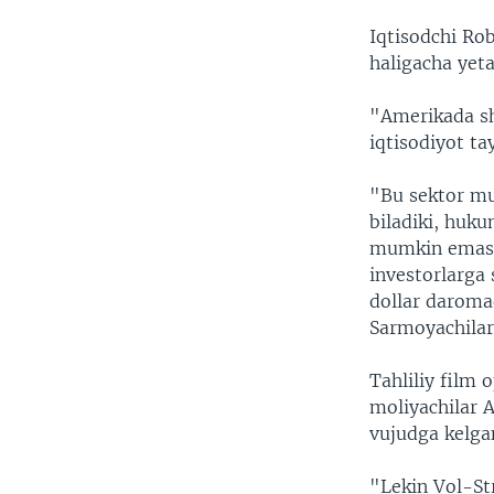
Iqtisodchi Rob
haligacha yet
"Amerikada sh
iqtisodiyot ta
"Bu sektor mu
biladiki, huku
mumkin emas. 
investorlarga 
dollar daroma
Sarmoyachilar
Tahliliy film 
moliyachilar 
vujudga kelga
"Lekin Vol-Str