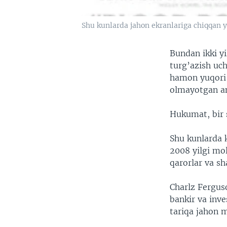
Shu kunlarda jahon ekranlariga chiqqan ya
Bundan ikki y
turg’azish uch
hamon yuqori –
olmayotgan ame
Hukumat, bir s
Shu kunlarda k
2008 yilgi mol
qarorlar va sh
Charlz Ferguso
bankir va inve
tariqa jahon m