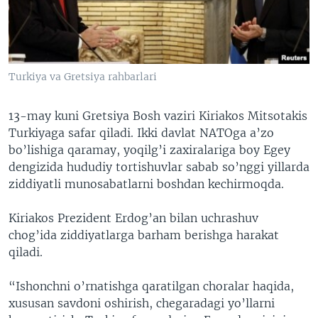
VIDEO
ODNOKLASSNIKI
XABARLAR SURATLARDA
TELEGRAM
TWITTER
Turkiya va Gretsiya rahbarlari
SOUNDCLOUD
VOA
13-may kuni Gretsiya Bosh vaziri Kiriakos Mitsotakis
Turkiyaga safar qiladi. Ikki davlat NATOga a’zo
bo’lishiga qaramay, yoqilg’i zaxiralariga boy Egey
dengizida hududiy tortishuvlar sabab so’nggi yillarda
ziddiyatli munosabatlarni boshdan kechirmoqda.
Kiriakos Prezident Erdog’an bilan uchrashuv
chog’ida ziddiyatlarga barham berishga harakat
qiladi.
“Ishonchni o’rnatishga qaratilgan choralar haqida,
xususan savdoni oshirish, chegaradagi yo’llarni