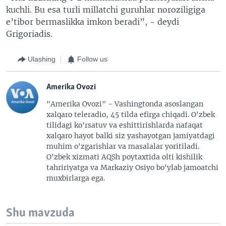
kuchli. Bu esa turli millatchi guruhlar noroziligiga
e’tibor bermaslikka imkon beradi”, - deydi
Grigoriadis.
Ulashing
Follow us
Amerika Ovozi
"Amerika Ovozi" - Vashingtonda asoslangan
xalqaro teleradio, 45 tilda efirga chiqadi. O'zbek
tilidagi ko'rsatuv va eshittirishlarda nafaqat
xalqaro hayot balki siz yashayotgan jamiyatdagi
muhim o'zgarishlar va masalalar yoritiladi.
O'zbek xizmati AQSh poytaxtida olti kishilik
tahririyatga va Markaziy Osiyo bo'ylab jamoatchi
muxbirlarga ega.
Shu mavzuda