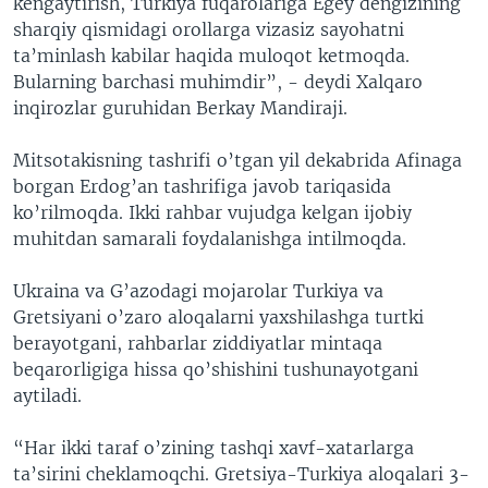
kengaytirish, Turkiya fuqarolariga Egey dengizining
sharqiy qismidagi orollarga vizasiz sayohatni
ta’minlash kabilar haqida muloqot ketmoqda.
Bularning barchasi muhimdir”, - deydi Xalqaro
inqirozlar guruhidan Berkay Mandiraji.
Mitsotakisning tashrifi o’tgan yil dekabrida Afinaga
borgan Erdog’an tashrifiga javob tariqasida
ko’rilmoqda. Ikki rahbar vujudga kelgan ijobiy
muhitdan samarali foydalanishga intilmoqda.
Ukraina va G’azodagi mojarolar Turkiya va
Gretsiyani o’zaro aloqalarni yaxshilashga turtki
berayotgani, rahbarlar ziddiyatlar mintaqa
beqarorligiga hissa qo’shishini tushunayotgani
aytiladi.
“Har ikki taraf o’zining tashqi xavf-xatarlarga
ta’sirini cheklamoqchi. Gretsiya-Turkiya aloqalari 3-