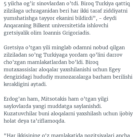
5 yilcha og’ir sinovlardan o’tdi. Biroq Turkiya qattiq
zilzilaga uchraganidan beri har ikki taraf ziddiyatni
yumshatishga tayyor ekanini bildirdi”, - deydi
Anqaraning Bilkent universitetida ishlovchi
gretsiyalik olim Ioannis Grigoriadis.
Gretsiya o’tgan yili minglab odamni nobud qilgan
zilziladan so’ng Turkiyaga yordam qo’lini darrov
cho’zgan mamlakatlardan bo’ldi. Biroq
mutaxassislar aloqalar yaxshilanishi uchun Egey
dengizidagi hududiy munozaralarga barham berilishi
kerakligini aytadi.
Erdog’an ham, Mitsotakis ham o’tgan yilgi
saylovlarda yangi muddatga saylanishdi.
Kuzatuvchilar buni aloqalarni yaxshilash uchun ijobiy
holat deya ta’riflamoqda.
“Har ikkisining o‘z mamlakatida pozitsiyalari ancha