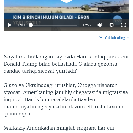
0:00
12:55
Yuklab oling
Noyabrda bo’ladigan saylovda Harris sobiq prezident
Donald Tramp bilan bellashadi. G’alaba qozonsa,
qanday tashqi siyosat yuritadi?
G’azo va Ukrainadagi urushlar, Xitoyga nisbatan
siyosat, Amerikaning janubiy chegarasida migratsiya
inqirozi. Harris bu masalalarda Bayden
ma’muriyatining siyosatini davom ettirishi taxmin
qilinmoqda.
Markaziy Amerikadan minglab migrant har yili