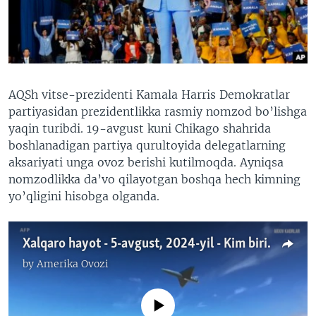
VIDEO
ODNOKLASSNIKI
XABARLAR SURATLARDA
TELEGRAM
TWITTER
SOUNDCLOUD
VOA
AQSh vitse-prezidenti Kamala Harris Demokratlar
partiyasidan prezidentlikka rasmiy nomzod bo’lishga
yaqin turibdi. 19-avgust kuni Chikago shahrida
boshlanadigan partiya qurultoyida delegatlarning
aksariyati unga ovoz berishi kutilmoqda. Ayniqsa
nomzodlikka da’vo qilayotgan boshqa hech kimning
yo’qligini hisobga olganda.
Xalqaro hayot - 5-avgust, 2024-yil - Kim birinchi hujum qiladi - Eron yoki Isroil?
by
Amerika Ovozi
No media source currently available