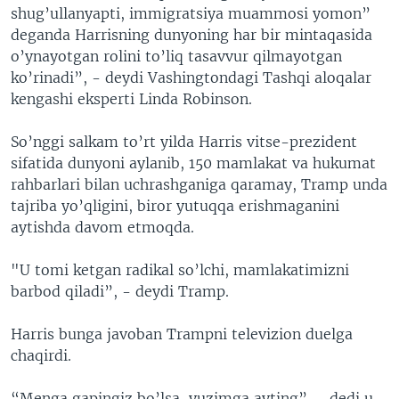
shug’ullanyapti, immigratsiya muammosi yomon”
deganda Harrisning dunyoning har bir mintaqasida
o’ynayotgan rolini to’liq tasavvur qilmayotgan
ko’rinadi”, - deydi Vashingtondagi Tashqi aloqalar
kengashi eksperti Linda Robinson.
So’nggi salkam to’rt yilda Harris vitse-prezident
sifatida dunyoni aylanib, 150 mamlakat va hukumat
rahbarlari bilan uchrashganiga qaramay, Tramp unda
tajriba yo’qligini, biror yutuqqa erishmaganini
aytishda davom etmoqda.
"U tomi ketgan radikal so’lchi, mamlakatimizni
barbod qiladi”, - deydi Tramp.
Harris bunga javoban Trampni televizion duelga
chaqirdi.
“Menga gapingiz bo’lsa, yuzimga ayting”, - dedi u.