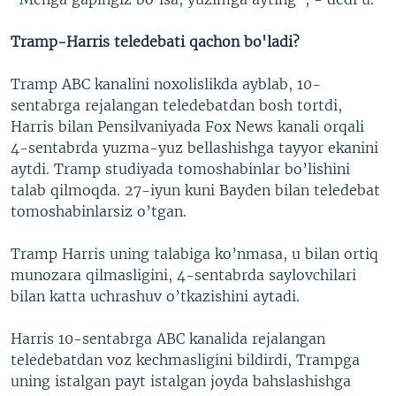
Tramp-Harris teledebati qachon bo'ladi?
Tramp ABC kanalini noxolislikda ayblab, 10-
sentabrga rejalangan teledebatdan bosh tortdi,
Harris bilan Pensilvaniyada Fox News kanali orqali
4-sentabrda yuzma-yuz bellashishga tayyor ekanini
aytdi. Tramp studiyada tomoshabinlar bo’lishini
talab qilmoqda. 27-iyun kuni Bayden bilan teledebat
tomoshabinlarsiz o’tgan.
Tramp Harris uning talabiga ko’nmasa, u bilan ortiq
munozara qilmasligini, 4-sentabrda saylovchilari
bilan katta uchrashuv o’tkazishini aytadi.
Harris 10-sentabrga ABC kanalida rejalangan
teledebatdan voz kechmasligini bildirdi, Trampga
uning istalgan payt istalgan joyda bahslashishga