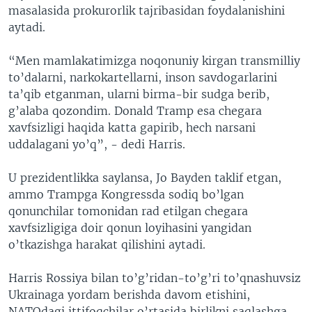
masalasida prokurorlik tajribasidan foydalanishini
aytadi.
“Men mamlakatimizga noqonuniy kirgan transmilliy
to’dalarni, narkokartellarni, inson savdogarlarini
ta’qib etganman, ularni birma-bir sudga berib,
g’alaba qozondim. Donald Tramp esa chegara
xavfsizligi haqida katta gapirib, hech narsani
uddalagani yo’q”, - dedi Harris.
U prezidentlikka saylansa, Jo Bayden taklif etgan,
ammo Trampga Kongressda sodiq bo’lgan
qonunchilar tomonidan rad etilgan chegara
xavfsizligiga doir qonun loyihasini yangidan
o’tkazishga harakat qilishini aytadi.
Harris Rossiya bilan to’g’ridan-to’g’ri to’qnashuvsiz
Ukrainaga yordam berishda davom etishini,
NATOdagi ittifoqchilar o’rtasida birlikni saqlashga