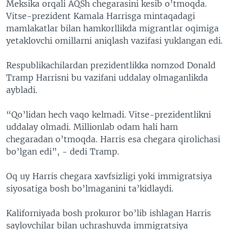
Meksika orqali AQSh chegarasini kesib o’tmoqda.
Vitse-prezident Kamala Harrisga mintaqadagi
mamlakatlar bilan hamkorllikda migrantlar oqimiga
yetaklovchi omillarni aniqlash vazifasi yuklangan edi.
Respublikachilardan prezidentlikka nomzod Donald
Tramp Harrisni bu vazifani uddalay olmaganlikda
aybladi.
“Qo’lidan hech vaqo kelmadi. Vitse-prezidentlikni
uddalay olmadi. Millionlab odam hali ham
chegaradan o’tmoqda. Harris esa chegara qirolichasi
bo’lgan edi”, - dedi Tramp.
Oq uy Harris chegara xavfsizligi yoki immigratsiya
siyosatiga bosh bo’lmaganini ta’kidlaydi.
Kaliforniyada bosh prokuror bo’lib ishlagan Harris
saylovchilar bilan uchrashuvda immigratsiya