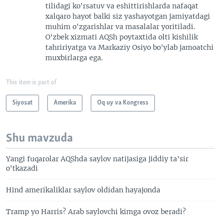
tilidagi ko'rsatuv va eshittirishlarda nafaqat
xalqaro hayot balki siz yashayotgan jamiyatdagi
muhim o'zgarishlar va masalalar yoritiladi.
O'zbek xizmati AQSh poytaxtida olti kishilik
tahririyatga va Markaziy Osiyo bo'ylab jamoatchi
muxbirlarga ega.
This item is part of
Siyosat
Amerika
Oq uy va Kongress
Shu mavzuda
Yangi fuqarolar AQShda saylov natijasiga jiddiy ta'sir
o'tkazadi
Hind amerikaliklar saylov oldidan hayajonda
Tramp yo Harris? Arab saylovchi kimga ovoz beradi?