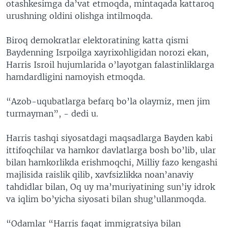
otashkesimga da’vat etmoqda, mintaqada kattaroq
urushning oldini olishga intilmoqda.
Biroq demokratlar elektoratining katta qismi
Baydenning Isrpoilga xayrixohligidan norozi ekan,
Harris Isroil hujumlarida o’layotgan falastinliklarga
hamdardligini namoyish etmoqda.
“Azob-uqubatlarga befarq bo’la olaymiz, men jim
turmayman”, - dedi u.
Harris tashqi siyosatdagi maqsadlarga Bayden kabi
ittifoqchilar va hamkor davlatlarga bosh bo’lib, ular
bilan hamkorlikda erishmoqchi, Milliy fazo kengashi
majlisida raislik qilib, xavfsizlikka noan’anaviy
tahdidlar bilan, Oq uy ma’muriyatining sun’iy idrok
va iqlim bo’yicha siyosati bilan shug’ullanmoqda.
“Odamlar “Harris faqat immigratsiya bilan