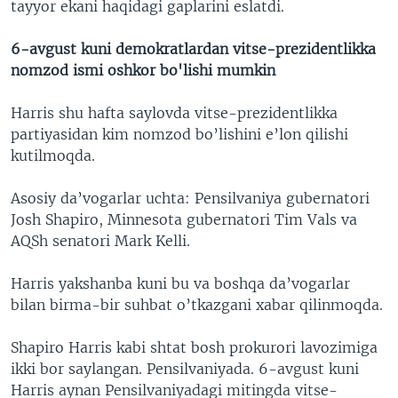
tayyor ekani haqidagi gaplarini eslatdi.
6-avgust kuni demokratlardan vitse-prezidentlikka
nomzod ismi oshkor bo'lishi mumkin
Harris shu hafta saylovda vitse-prezidentlikka
partiyasidan kim nomzod bo’lishini e’lon qilishi
kutilmoqda.
Asosiy da’vogarlar uchta: Pensilvaniya gubernatori
Josh Shapiro, Minnesota gubernatori Tim Vals va
AQSh senatori Mark Kelli.
Harris yakshanba kuni bu va boshqa da’vogarlar
bilan birma-bir suhbat o’tkazgani xabar qilinmoqda.
Shapiro Harris kabi shtat bosh prokurori lavozimiga
ikki bor saylangan. Pensilvaniyada. 6-avgust kuni
Harris aynan Pensilvaniyadagi mitingda vitse-