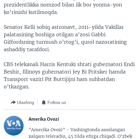
prezidentlikka nomzod bilan ilk bor yonma-yon
ko’rinishi kutilmoqda.
Senator Kelli sobiq astronavt, 2011-yilda Vakillar
palatasining boshiga otilgan a’zosi Gabbi
Giffordsning turmush o’rtog’i, qurol nazoratining
ashaddiy tarafdori.
CBS telekanali Harris Kentuki shtati gubernatori Endi
Beshir, Illinoys gubernatori Jey Bi Pritsker hamda
Transport vaziri Pit Buttijijni ham suhbatdan
o’tkazgan.
Ulashing
Follow us
Amerika Ovozi
"Amerika Ovozi" - Vashingtonda asoslangan
xalqaro teleradio, 45 tilda efirga chiqadi. O'zbek