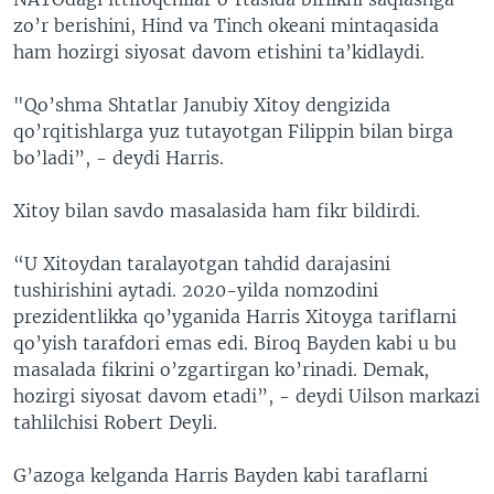
zo’r berishini, Hind va Tinch okeani mintaqasida
ham hozirgi siyosat davom etishini ta’kidlaydi.
"Qo’shma Shtatlar Janubiy Xitoy dengizida
qo’rqitishlarga yuz tutayotgan Filippin bilan birga
bo’ladi”, - deydi Harris.
Xitoy bilan savdo masalasida ham fikr bildirdi.
“U Xitoydan taralayotgan tahdid darajasini
tushirishini aytadi. 2020-yilda nomzodini
prezidentlikka qo’yganida Harris Xitoyga tariflarni
qo’yish tarafdori emas edi. Biroq Bayden kabi u bu
masalada fikrini o’zgartirgan ko’rinadi. Demak,
hozirgi siyosat davom etadi”, - deydi Uilson markazi
tahlilchisi Robert Deyli.
G’azoga kelganda Harris Bayden kabi taraflarni