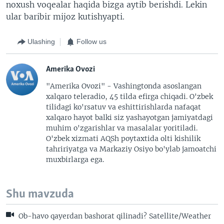
noxush voqealar haqida bizga aytib berishdi. Lekin
ular baribir mijoz kutishyapti.
Ulashing
Follow us
Amerika Ovozi
"Amerika Ovozi" - Vashingtonda asoslangan
xalqaro teleradio, 45 tilda efirga chiqadi. O'zbek
tilidagi ko'rsatuv va eshittirishlarda nafaqat
xalqaro hayot balki siz yashayotgan jamiyatdagi
muhim o'zgarishlar va masalalar yoritiladi.
O'zbek xizmati AQSh poytaxtida olti kishilik
tahririyatga va Markaziy Osiyo bo'ylab jamoatchi
muxbirlarga ega.
Shu mavzuda
Ob-havo qayerdan bashorat qilinadi? Satellite/Weather