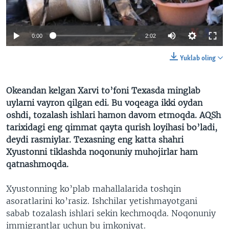
VIDEO
ODNOKLASSNIKI
XABARLAR SURATLARDA
TELEGRAM
0:00
2:02
TWITTER
Yuklab oling
SOUNDCLOUD
VOA
Okeandan kelgan Xarvi to’foni Texasda minglab
uylarni vayron qilgan edi. Bu voqeaga ikki oydan
oshdi, tozalash ishlari hamon davom etmoqda. AQSh
tarixidagi eng qimmat qayta qurish loyihasi bo’ladi,
deydi rasmiylar. Texasning eng katta shahri
Xyustonni tiklashda noqonuniy muhojirlar ham
qatnashmoqda.
Xyustonning ko’plab mahallalarida toshqin
asoratlarini ko’rasiz. Ishchilar yetishmayotgani
sabab tozalash ishlari sekin kechmoqda. Noqonuniy
immigrantlar uchun bu imkoniyat.