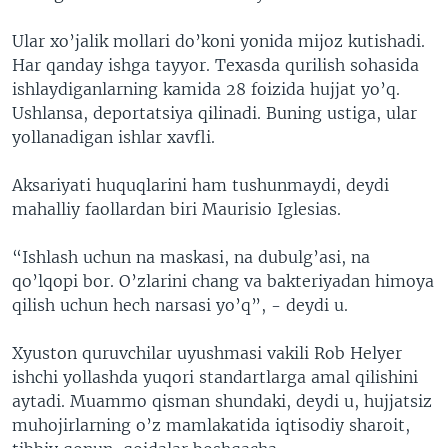
Ular xo’jalik mollari do’koni yonida mijoz kutishadi.
Har qanday ishga tayyor. Texasda qurilish sohasida
ishlaydiganlarning kamida 28 foizida hujjat yo’q.
Ushlansa, deportatsiya qilinadi. Buning ustiga, ular
yollanadigan ishlar xavfli.
Aksariyati huquqlarini ham tushunmaydi, deydi
mahalliy faollardan biri Maurisio Iglesias.
“Ishlash uchun na maskasi, na dubulg’asi, na
qo’lqopi bor. O’zlarini chang va bakteriyadan himoya
qilish uchun hech narsasi yo’q”, - deydi u.
Xyuston quruvchilar uyushmasi vakili Rob Helyer
ishchi yollashda yuqori standartlarga amal qilishini
aytadi. Muammo qisman shundaki, deydi u, hujjatsiz
muhojirlarning o’z mamlakatida iqtisodiy sharoit,