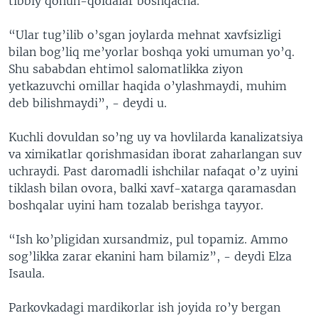
tibbiy qonun-qoidalar boshqacha.
“Ular tug’ilib o’sgan joylarda mehnat xavfsizligi
bilan bog’liq me’yorlar boshqa yoki umuman yo’q.
Shu sababdan ehtimol salomatlikka ziyon
yetkazuvchi omillar haqida o’ylashmaydi, muhim
deb bilishmaydi”, - deydi u.
Kuchli dovuldan so’ng uy va hovlilarda kanalizatsiya
va ximikatlar qorishmasidan iborat zaharlangan suv
uchraydi. Past daromadli ishchilar nafaqat o’z uyini
tiklash bilan ovora, balki xavf-xatarga qaramasdan
boshqalar uyini ham tozalab berishga tayyor.
“Ish ko’pligidan xursandmiz, pul topamiz. Ammo
sog’likka zarar ekanini ham bilamiz”, - deydi Elza
Isaula.
Parkovkadagi mardikorlar ish joyida ro’y bergan