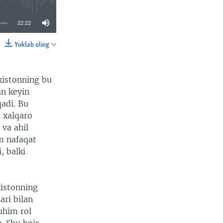
22:22
Yuklab oling
SHARE
istonning bu
an keyin
adi. Bu
n xalqaro
 va ahil
m nafaqat
, balki
kistonning
ari bilan
uhim rol