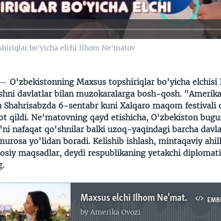
hiriqlar bo'yicha elchi Ilhom Ne'matov
 —
O'zbekistonning Maxsus topshiriqlar bo'yicha elchisi
hni davlatlar bilan muzokaralarga bosh-qosh. "Amerik
n Shahrisabzda 6-sentabr kuni Xalqaro maqom festivali 
t qildi. Ne'matovning qayd etishicha, O'zbekiston bugu
ni nafaqat qo'shnilar balki uzoq-yaqindagi barcha davla
rosa yo'lidan boradi. Kelishib ishlash, mintaqaviy ahill
osiy maqsadlar, deydi respublikaning yetakchi diplomati
g.
Maxsus elchi Ilhom Ne'matov: O'zbekiston qo'shnilari bilan kelishib yashaydi
EMB
by
Amerika Ovozi
No media source currently available