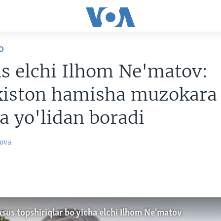
O
s elchi Ilhom Ne'matov:
kiston hamisha muzokara
 yo'lidan boradi
ova
8
us topshiriqlar bo'yicha elchi Ilhom Ne'matov