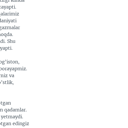
zirgi kunda
rayapti.
qalarimiz
daniyati
rgazmalar
moqda.
di. Shu
yapti.
og’iston,
 borayapmiz.
amiz va
stlik,
otgan
an qadamlar.
i yetmaydi.
otgan edingiz