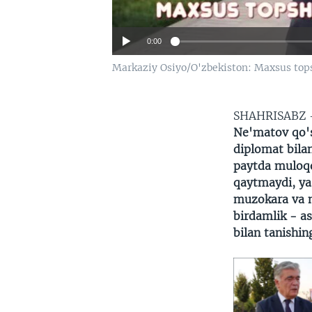
0:00
Markaziy Osiyo/O'zbekiston: Maxsus tops
SHAHRISABZ
Ne'matov qo's
diplomat bila
paytda muloqo
qaytmaydi, ya'
muzokara va mu
birdamlik - as
bilan tanishin