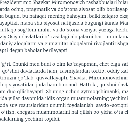
 Prezidentimiz Shavkat Miromonovich tashabbuslari bila
tda ochiq, pragmatik va do’stona siyosat olib borilayap
na bugun, bu nafaqat mening bahoyim, balki xalqaro eks
hayaptiki, mana shu siyosat natijasida bugungi kunda Ma
utlaqo sog’lom muhit va do’stona vaziyat yuzaga keldi
iy Osiyo davlatlari o’rtasidagi aloqalarni har tomonlam
daniy aloqalarni va gumanitar aloqalarni rivojlantirishga
pti degan baholar berilayapti.
o’g’ri. Chunki men buni o’zim ko’rayapman, chet elga sa
 qo’shni davlatlarda ham, rasmiylardan tortib, oddiy xa
atimizni qo’llab-quvvatlayapti. Shavkat Miromonovichnin
hiq siyosatidan juda ham hursand. Hattoki, qo’shni davl
am duo qilishayapti. Shuning uchun aytmoqchimanki, m
sida yillar davomida ildiz otgan muammolarning yechimi t
da suv resurslaridan unumli foydalanish, savdo-sotiqni r
o’tish, chegara muammolarini hal qilish bo’yicha o’ta ch
lalarning yechimi topildi.