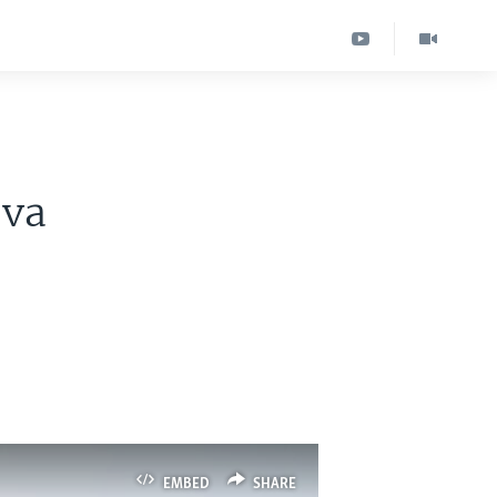
 va
EMBED
SHARE