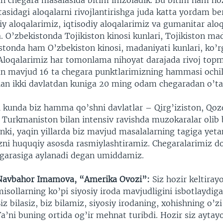
lan chegara masalasida bitim imzoladik. Bu bitim ham ho
rtasidagi aloqalarni rivojlantirishga juda katta yordam be
iy aloqalarimiz, iqtisodiy aloqalarimiz va gumanitar alo
 O’zbekistonda Tojikiston kinosi kunlari, Tojikiston ma
kistonda ham O’zbekiston kinosi, madaniyati kunlari, ko’
i. Aloqalarimiz har tomonlama nihoyat darajada rivoj top
lan mavjud 16 ta chegara punktlarimizning hammasi ochil
an ikki davlatdan kuniga 20 ming odam chegaradan o’ta
i kunda biz hamma qo’shni davlatlar – Qirg’iziston, Qoz
a Turkmaniston bilan intensiv ravishda muzokaralar olib
ki, yaqin yillarda biz mavjud masalalarning tagiga yet
zni huquqiy asosda rasmiylashtiramiz. Chegaralarimiz do’
garasiga aylanadi degan umiddamiz.
Navbahor Imamova, “Amerika Ovozi”:
Siz hozir keltiray
isollarning ko’pi siyosiy iroda mavjudligini isbotlaydig
iz bilasiz, biz bilamiz, siyosiy irodaning, xohishning o’z
a’ni buning ortida og’ir mehnat turibdi. Hozir siz aytay