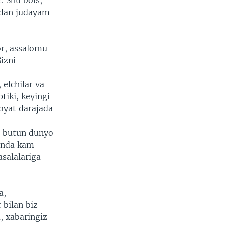
. Shu bois,
zdan judayam
r, assalomu
izni
elchilar va
iki, keyingi
oyat darajada
i butun dunyo
randa kam
salalariga
a,
 bilan biz
, xabaringiz