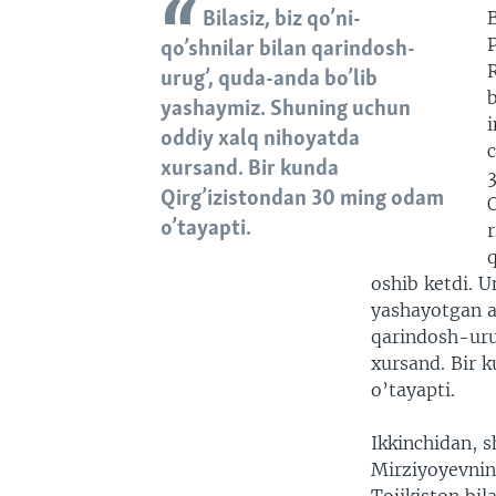
B
Bilasiz, biz qo’ni-
qo’shnilar bilan qarindosh-
R
urug’, quda-anda bo’lib
b
yashaymiz. Shuning uchun
i
oddiy xalq nihoyatda
xursand. Bir kunda
Qirg’izistondan 30 ming odam
O
o’tayapti.
r
q
oshib ketdi. 
yashayotgan ah
qarindosh-uru
xursand. Bir 
o’tayapti.
Ikkinchidan, 
Mirziyoyevning