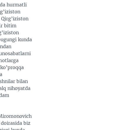
ida hurmatli
g’iziston
 Qirg’iziston
ir bitim
g’iziston
 bugungi kunda
ondan
munosabatlarni
umotlarga
n ko’proqqa
a
shnilar bilan
alq nihoyatda
odam
t Miromonovich
 doirasida biz