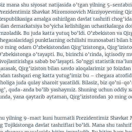
iz mana shu siyosat natijasida o’tgan yilning 5-sentabr
Prezidentimiz Shavkat Miromonovich Mirziyoyevning Qir
espublikasiga amalga oshirilgan davlat tashrifi chog’ida
ilan demarkatsiya bo’yicha kelishilgan uchastkalarga do
mzoladik. Bu juda katta yutuq bo’ldi. O’zbekiston va Qir
chegaralaridagi punktlarning ochilishi munosabati bilan
30 ming odam O’zbekistondan Qirg’izistonga, Qirg’izist
’zbekistonga o’tayapti. Bu, birinchi o’rinda, iqtisodiy 
ivojlantirishga sabab bo’layapti. So’nggi statistik ma’l
arasak, Qirg’iziston bilan savdo aloqalarimiz 30 foizda
Undan tashqari eng katta yutug’imiz bu – chegara atrofid
oliga juda qulay sharoit yaratildi. Bilasiz, biz qo’ni-qo’
g’, quda-anda bo’lib yashaymiz. Shuning uchun oddiy x
kunda, yana qaytarib aytaman, Qirg’izistondan 30 ming 
shu yilning 9-mart kuni hurmatli Prezidentimiz Shavka
 Tojikistonga davlat tashriflari bo’ldi. Mana shu tashrif