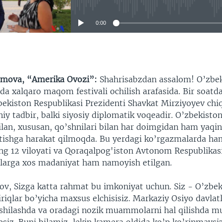
0:00
EMBED
mova, “Amerika Ovozi”:
Shahrisabzdan assalom! O’zbek
a xalqaro maqom festivali ochilish arafasida. Bir soatd
ekiston Respublikasi Prezidenti Shavkat Mirziyoyev chiq
y tadbir, balki siyosiy diplomatik voqeadir. O’zbekisto
lan, xususan, qo’shnilari bilan har doimgidan ham yaqin
atishga harakat qilmoqda. Bu yerdagi ko’rgazmalarda ha
ng 12 viloyati va Qoraqalpog'iston Avtonom Respublikasi
tlarga xos madaniyat ham namoyish etilgan.
v, Sizga katta rahmat bu imkoniyat uchun. Siz - O’zbe
iqlar bo’yicha maxsus elchisisiz. Markaziy Osiyo davlatl
xshilashda va oradagi nozik muammolarni hal qilishda m