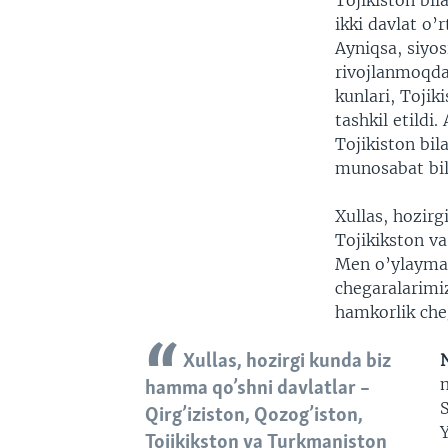
Tojikiston bi
ikki davlat o’
Ayniqsa, siyos
rivojlanmoqda.
kunlari, Toji
tashkil etild
Tojikiston bi
munosabat bil
Xullas, hozirg
Tojikikston v
Men o’ylayman
chegaralarimi
hamkorlik che
Xullas, hozirgi kunda biz
m
hamma qo’shni davlatlar –
S
Qirg’iziston, Qozog’iston,
Y
Tojikikston va Turkmaniston