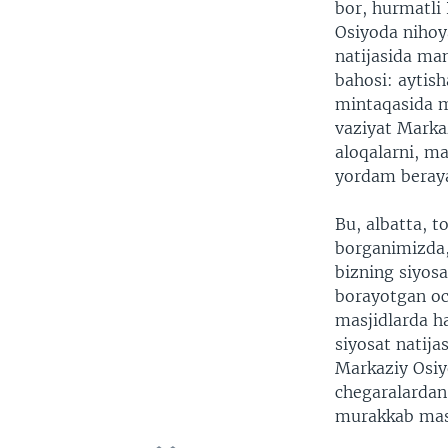
bor, hurmatli
Osiyoda nihoya
natijasida ma
bahosi: aytis
mintaqasida m
vaziyat Markaz
aloqalarni, ma
yordam beraya
Bu, albatta, t
borganimizda,
bizning siyos
borayotgan oc
masjidlarda h
siyosat natija
Markaziy Osiyo
chegaralardan 
murakkab masa