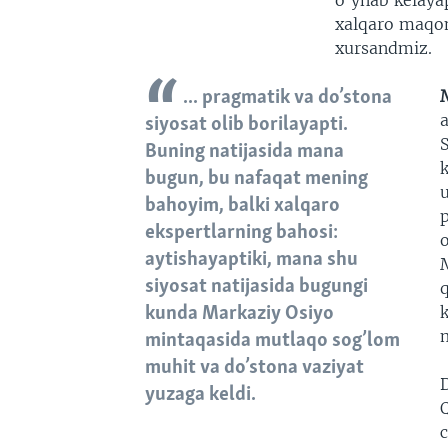
o’ynab kelayap
xalqaro maqom
xursandmiz.
... pragmatik va do’stona
siyosat olib borilayapti.
Buning natijasida mana
bugun, bu nafaqat mening
bahoyim, balki xalqaro
ekspertlarning bahosi:
aytishayaptiki, mana shu
siyosat natijasida bugungi
kunda Markaziy Osiyo
mintaqasida mutlaqo sog’lom
muhit va do’stona vaziyat
yuzaga keldi.
Q