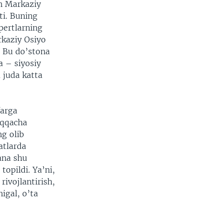
n Markaziy
ti. Buning
pertlarning
rkaziy Osiyo
. Bu do’stona
a – siyosiy
 juda katta
farga
lqqacha
g olib
atlarda
ana shu
opildi. Ya’ni,
ivojlantirish,
igal, o’ta