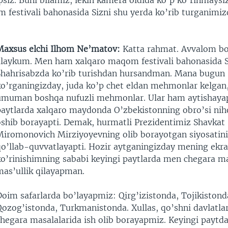
siz. Buni bilamiz, lekin kamera oldida ko’p ko’rinmaysiz
 festivali bahonasida Sizni shu yerda ko’rib turganimi
Maxsus elchi Ilhom Ne’matov:
Katta rahmat. Avvalom bo
alaykum. Men ham xalqaro maqom festivali bahonasida S
Shahrisabzda ko’rib turishdan hursandman. Mana bugun
ko’rganingizday, juda ko’p chet eldan mehmonlar kelgan, 
umuman boshqa nufuzli mehmonlar. Ular ham aytishayapt
paytlarda xalqaro maydonda O’zbekistonning obro’si nih
oshib borayapti. Demak, hurmatli Prezidentimiz Shavkat
Miromonovich Mirziyoyevning olib borayotgan siyosatin
qo’llab-quvvatlayapti. Hozir aytganingizday mening ek
ko’rinishimning sababi keyingi paytlarda men chegara ma
mas’ullik qilayapman.
Doim safarlarda bo’layapmiz: Qirg’izistonda, Tojikistond
ozog’istonda, Turkmanistonda. Xullas, qo’shni davlatlar
chegara masalalarida ish olib borayapmiz. Keyingi paytda