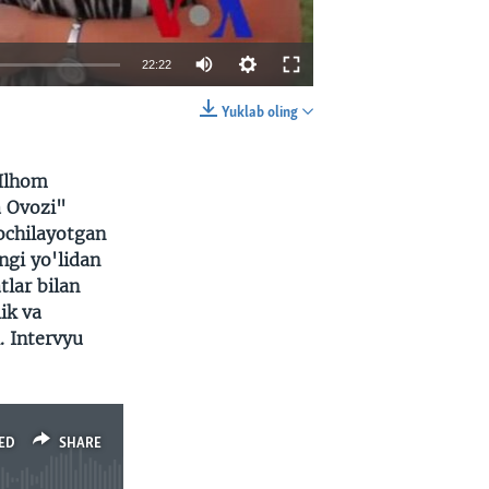
22:22
Yuklab oling
EMBED
SHARE
 Ilhom
a Ovozi"
ochilayotgan
ngi yo'lidan
tlar bilan
ik va
. Intervyu
ED
SHARE