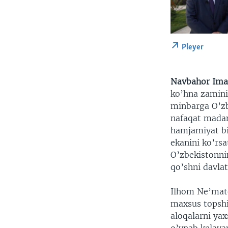
Pleyer
Navbahor Ima
ko’hna zaminid
minbarga O’zb
nafaqat madani
hamjamiyat bi
ekanini ko’rs
O’zbekistonni
qo’shni davla
Ilhom Ne’mato
maxsus topshir
aloqalarni ya