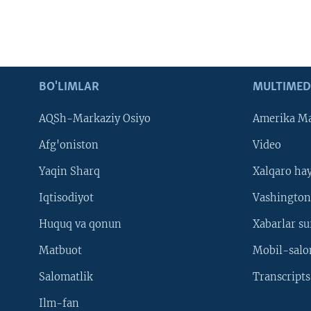
BO'LIMLAR
MULTIMED
AQSh-Markaziy Osiyo
Amerika Ma
Afg'oniston
Video
Yaqin Sharq
Xalqaro ha
Iqtisodiyot
Vashington
Huquq va qonun
Xabarlar su
Matbuot
Mobil-salo
Salomatlik
Transcripts
Ilm-fan