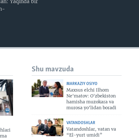
dan: Yaqinda bir
h-
Shu mavzuda
MARKAZIY OSIYO
Maxsus elchi Ilhom
Ne'matov: O'zbekiston
hamisha muzokara va
murosa yo'lidan boradi
VATANDOSHLAR
Vatandoshlar, vatan va
hlari
“El-yurt umidi”
zma