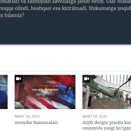
omatlari va rasmiylari savollarga javob berdi. Ular orasi
oqqa olindi, boshqasi esa kiritilmadi. Hukumatga yoqis
n bilamiz?
MART 24, 2025
MART 18, 2025
Amerika Manzaralari
AQSh dengiz piyoda kuc
muzeyida yangi ko’rga