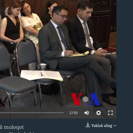
able
17:53
Yuklab oling
li muloqot
EMBED