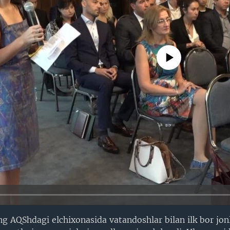
No media source currently avail
g AQShdagi elchixonasida vatandoshlar bilan ilk bor jon