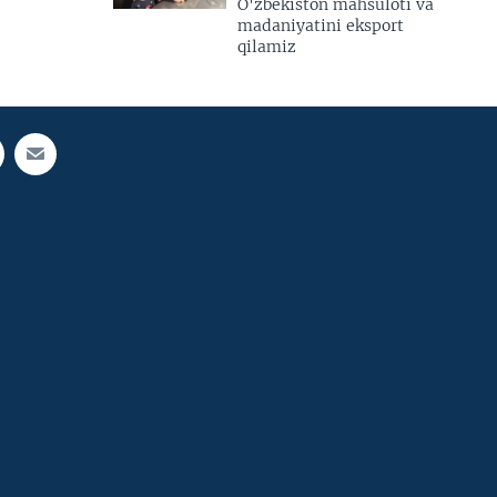
O'zbekiston mahsuloti va
madaniyatini eksport
qilamiz