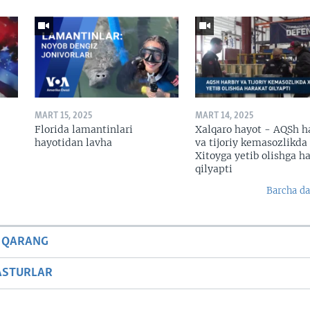
MART 15, 2025
MART 14, 2025
Florida lamantinlari
Xalqaro hayot - AQSh h
hayotidan lavha
va tijoriy kemasozlikda
Xitoyga yetib olishga h
qilyapti
Barcha da
 QARANG
ASTURLAR