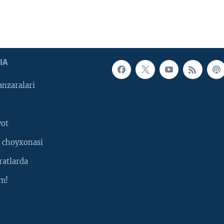
IA
nzaralari
yot
 choyxonasi
ratlarda
m!