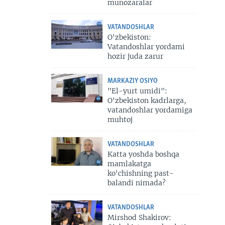
munozaralar
VATANDOSHLAR
O'zbekiston:
Vatandoshlar yordami
hozir juda zarur
MARKAZIY OSIYO
"El-yurt umidi":
O'zbekiston kadrlarga,
vatandoshlar yordamiga
muhtoj
VATANDOSHLAR
Katta yoshda boshqa
mamlakatga
ko'chishning past-
balandi nimada?
VATANDOSHLAR
Mirshod Shakirov: