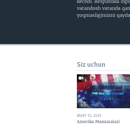
kechdi. Respublika dipl
vatandosh vatanda qam
yoqmasligimizni qayda
Siz uchun
MART 31, 2025
Amerika Manzaralari