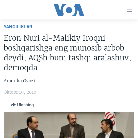
Bosh
sahifaga
boring
Boshiga
YANGILIKLAR
qayting
BOSH SAHIFA
Eron Nuri al-Malikiy Iroqni
Qidiruvga
AMERIKA
boshqarishga eng munosib arbob
o'ting
MARKAZIY OSIYO
deydi, AQSh buni tashqi aralashuv,
demoqda
XALQARO
VATANDOSHLAR
Amerika Ovozi
MULTIMEDIA
Oktabr 19, 2010
IJTIMOIY TARMOQLAR
AMERIKA MANZARALARI
Ulashing
INGLIZ TILI DARSLARI
XALQARO HAYOT
FACEBOOK
EDITORIAL
VASHINGTON CHOYXONASI
YOUTUBE
MOBIL-SALOM!
INSTAGRAM
Learning English