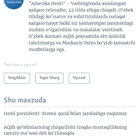
"Amerika Ovozi" - Vashingtonda asoslangan
xalqaro teleradio, 45 tilda efirga chiqadi. O'zbek
tilidagi ko'rsatuv va eshittirishlarda nafaqat
xalqaro hayot balki siz yashayotgan jamiyatdagi
muhim o'zgarishlar va masalalar yoritiladi.
O'zbek xizmati AQSh poytaxtida olti kishilik
tahririyatga va Markaziy Osiyo bo'ylab jamoatchi
muxbirlarga ega.
This item is part of
Yangiliklar
Yaqin Sharq
Siyosat
Shu mavzuda
Isroil prezidenti: Eronni qurol bilan jazolashga yaqinmiz
AQSh qo'shinlarining chiqarilishi Iroqda mustaqillikning
ramziy ma'nosi deb ko'rilmoqda