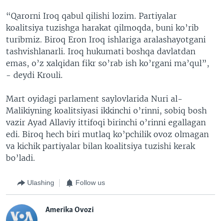
“Qarorni Iroq qabul qilishi lozim. Partiyalar
koalitsiya tuzishga harakat qilmoqda, buni ko’rib
turibmiz. Biroq Eron Iroq ishlariga aralashayotgani
tashvishlanarli. Iroq hukumati boshqa davlatdan
emas, o’z xalqidan fikr so’rab ish ko’rgani ma’qul”,
- deydi Krouli.
Mart oyidagi parlament saylovlarida Nuri al-
Malikiyning koalitsiyasi ikkinchi o’rinni, sobiq bosh
vazir Ayad Allaviy ittifoqi birinchi o’rinni egallagan
edi. Biroq hech biri mutlaq ko’pchilik ovoz olmagan
va kichik partiyalar bilan koalitsiya tuzishi kerak
bo’ladi.
Ulashing
Follow us
Amerika Ovozi