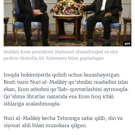
VIDEO
ODNOKLASSNIKI
XABARLAR SURATLARDA
TELEGRAM
TWITTER
SOUNDCLOUD
VOA
Malikiy Eron prezidenti Mahmud Ahmadinajod va oliy
peshvo Oyatulla Ali Xomeneiy bilan gaplashgan
Iroqda hokimiyatda qolish uchun kurashayotgan
Bosh vazir Nuri al-Malikiy qo’shnilar madadini izlar
ekan, Eron arbobni qo’llab-quvvatlashini aytmoqda.
Qo’shma Shtatlar nazarida esa Eron Iroq ichki
ishlariga aralashmoqda.
Nuri al-Malikiy kecha Tehronga safar qilib, din va
siyosat ahli bilan muzokara qilgan.