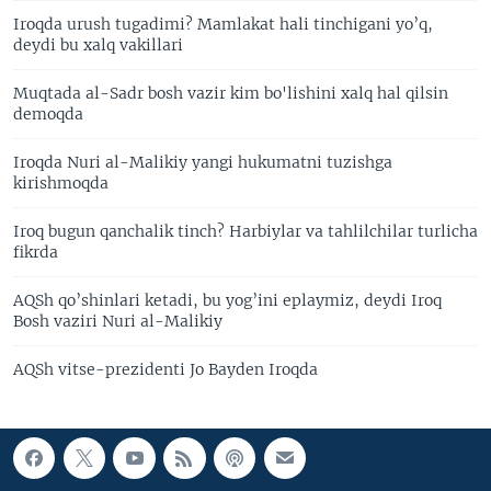
Iroqda urush tugadimi? Mamlakat hali tinchigani yo’q,
deydi bu xalq vakillari
Muqtada al-Sadr bosh vazir kim bo'lishini xalq hal qilsin
demoqda
Iroqda Nuri al-Malikiy yangi hukumatni tuzishga
kirishmoqda
Iroq bugun qanchalik tinch? Harbiylar va tahlilchilar turlicha
fikrda
AQSh qo’shinlari ketadi, bu yog’ini eplaymiz, deydi Iroq
Bosh vaziri Nuri al-Malikiy
AQSh vitse-prezidenti Jo Bayden Iroqda