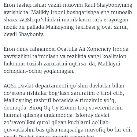
Eron tashqi ishlar vaziri muovini Rauf Shayboniyning
aytishicha, Malikiy Iroqni boshqarishga eng munosib
shaxs. AQSh qo’shinlari mamlakatni tark etayotgan
nozik bir pallada Malikiyning tajribasi g’oyat zarur,
deydi Shayboniy.
Eron diniy rahnamosi Oyatulla Ali Xomeneiy Iroqda
xavfsizlikni ta’minlash va tezlikda yangi koalitsion
hukumat tuzish zaruratini uqtirsa-da, Malikiyni
ochiqdan-ochiq yoqlamagan.
AQSh Davlat departamenti qo’shni davlatlar bilan
do’stona rishtalar bog’lash zaruratini e’tirof etib,
Malikiyning tashrifi borasida e’tirozimiz yo’q,
demoqda. Biroq Oq Uy Eronni Iroq suverenitetini
hurmat qilishga undamoqda. Islomiy davlat
zo’ravonlikni qurol qilgan kuchlarni qo’llab-
quvvatlashni bas qilsa maqsadga muvofiq bo’lar edi,
deydi Davlat departamenti rasmiylari.