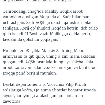
Tehrondaligi chog’ida Malikiy iroqlik arbob,
vatanidan quvilgan Muqtada al-Sadr bilan ham
uchrashgan. Sadr AQShga qarshi qarashlari bilan
tanilgan. Xorij qo’shinlari Iroqdan ketsin, deb talab
qilib keladi. U Bosh vazir Malikiyga dalda berib,
lavozimda qolishini yoqlagan.
Holbuki, 2008-yilda Malikiy Sadrning Mahdi
armiyasini ta’qib qilib, uning o’zini mamlakatdan
quvgan edi. AQSh rasmiylarining aytishicha, shia
arbob zo’ravonlikdan voz kechmagan va bu ittifoq
Iroqqa pand berishi mumkin.
Davlat departamenti so’zlovchisi Filip Krouli
so’zlariga ko’ra, Qo’shma Shtatlar beqaror Iroqda
siyosiy jarayonga aralashgan qo’shnilardan
xavotirda.