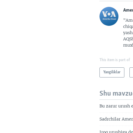
Amer
"Ame
chiq
yash
AQSh
muxb
This item is part of
Yangiliklar
Shu mavzu
Bu zarur urush 
Sadrchilar Amer
Iroq urushiga do