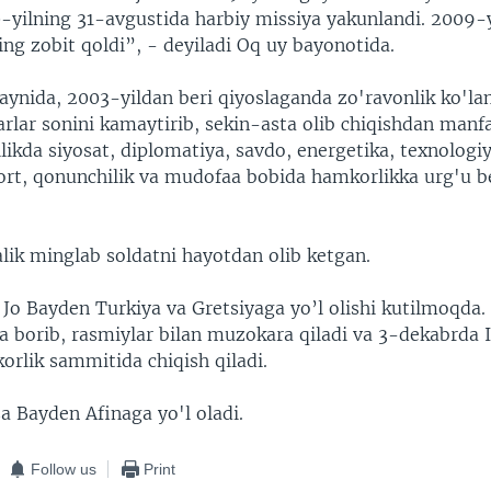
0-yilning 31-avgustida harbiy missiya yakunlandi. 2009-
ng zobit qoldi”, - deyiladi Oq uy bayonotida.
ynida, 2003-yildan beri qiyoslaganda zo'ravonlik ko'l
rlar sonini kamaytirib, sekin-asta olib chiqishdan manf
likda siyosat, diplomatiya, savdo, energetika, texnologiy
ort, qonunchilik va mudofaa bobida hamkorlikka urg'u be
lik minglab soldatni hayotdan olib ketgan.
 Jo Bayden Turkiya va Gretsiyaga yo’l olishi kutilmoqda
a borib, rasmiylar bilan muzokara qiladi va 3-dekabrda 
orlik sammitida chiqish qiladi.
a Bayden Afinaga yo'l oladi.
Follow us
Print