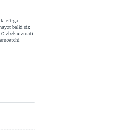
da efirga
hayot balki siz
. O'zbek xizmati
 jamoatchi