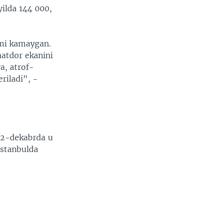
yilda 144 000,
ami kamaygan.
aatdor ekanini
a, atrof-
riladi", -
. 2-dekabrda u
Istanbulda