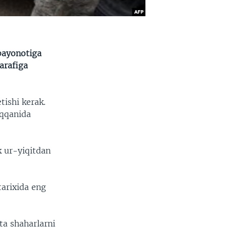
bayonotiga
harafiga
tishi kerak.
iqqanida
k ur-yiqitdan
tarixida eng
tta shaharlarni