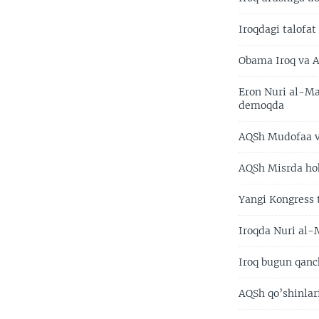
Iroqdagi talofa
Obama Iroq va A
Eron Nuri al-Ma
demoqda
AQSh Mudofaa vaz
AQSh Misrda hok
Yangi Kongress 
Iroqda Nuri al-
Iroq bugun qanch
AQSh qo’shinlari