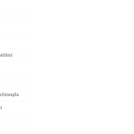
afdori
'rilmoqda
i