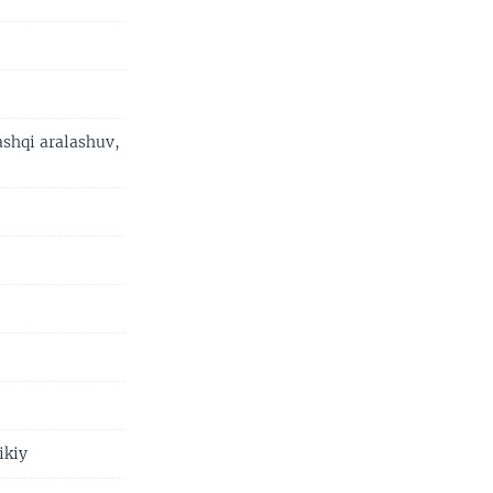
ashqi aralashuv,
ikiy