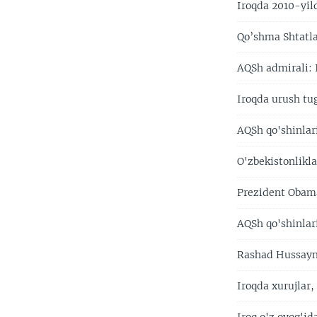
Iroqda 2010-yil
Qo’shma Shtatla
AQSh admirali: 
Iroqda urush tug
AQSh qo'shinlar
O'zbekistonlikla
Prezident Obama
AQSh qo'shinlar
Rashad Hussayn
Iroqda xurujlar