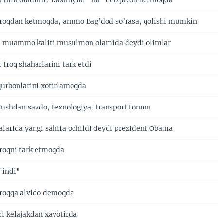
da tura oladimi? Rasmiylar "ha" deb javob bermoqda
Iroqdan ketmoqda, ammo Bag’dod so’rasa, qolishi mumkin
 - muammo kaliti musulmon olamida deydi olimlar
 Iroq shaharlarini tark etdi
urbonlarini xotirlamoqda
rushdan savdo, texnologiya, transport tomon
talarida yangi sahifa ochildi deydi prezident Obama
Iroqni tark etmoqda
'indi"
Iroqqa alvido demoqda
ri kelajakdan xavotirda