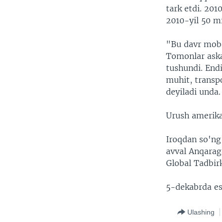
tark etdi. 201
2010-yil 50 mi
"Bu davr moba
Tomonlar aska
tushundi. Endi
muhit, transp
deyiladi unda.
Urush amerika
Iroqdan so'ng
avval Anqarag
Global Tadbirk
5-dekabrda es
Ulashing