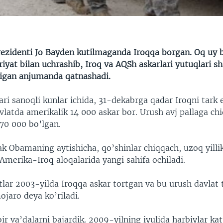
ezidenti Jo Bayden kutilmaganda Iroqqa borgan. Oq uy 
riyat bilan uchrashib, Iroq va AQSh askarlari yutuqlari s
adigan anjumanda qatnashadi.
ri sanoqli kunlar ichida, 31-dekabrga qadar Iroqni tark e
vlatda amerikalik 14 000 askar bor. Urush avj pallaga ch
170 000 bo’lgan.
k Obamaning aytishicha, qo’shinlar chiqqach, uzoq yilli
merika-Iroq aloqalarida yangi sahifa ochiladi.
lar 2003-yilda Iroqqa askar tortgan va bu urush davlat 
jaro deya ko’riladi.
ir va’dalarni bajardik. 2009-yilning iyulida harbiylar ka