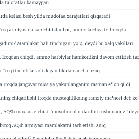
da talofatlar kamaygan
rda kelasi besh yilda mudofaa xarajatlari qisqaradi
Iroq armiyasida kamchiliklar bor, ammo kuchga to'lmoqda
adimi? Mamlakat hali tinchigani yo’q, deydi bu xalq vakillari
i Iroqdan chiqdi, ammo harbiylar hamkorlikni davom ettirish tar
r Iroq tinchib ketadi degan fikrdan ancha uzoq
 Iroqda jangovar missiya yakunlanganini rasman e'lon qildi
ining chiqarilishi Iroqda mustaqillikning ramziy ma'nosi deb ko
, AQSh maxsus elchisi "musulmonlar dardini tushunamiz" deyd
, biroq AQSh armiyasi mamlakatni tark etishi aniq