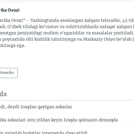
ika Ovozi
rika Ovozi" - Vashingtonda asoslangan xalqaro teleradio, 45 til
adi. O'zbek tilidagi ko'rsatuv va eshittirishlarda nafaqat xalqaro 
ayotgan jamiyatdagi muhim o'zgarishlar va masalalar yoritiladi
 poytaxtida olti kishilik tahririyatga va Markaziy Osiyo bo'ylab
irlarga ega.
Amerika
da
edi, deydi Iroqdan qaytgan askarlar
ika askarlari 2011 yildan keyin Iroqda qolmasin demoqda
ir minglab hujjatlar internetda chop etildi