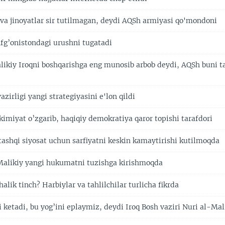
t va jinoyatlar sir tutilmagan, deydi AQSh armiyasi qo'mondoni
fg’onistondagi urushni tugatadi
likiy Iroqni boshqarishga eng munosib arbob deydi, AQSh buni t
irligi yangi strategiyasini e'lon qildi
imiyat o’zgarib, haqiqiy demokratiya qaror topishi tarafdori
tashqi siyosat uchun sarfiyatni keskin kamaytirishi kutilmoqda
Malikiy yangi hukumatni tuzishga kirishmoqda
alik tinch? Harbiylar va tahlilchilar turlicha fikrda
 ketadi, bu yog’ini eplaymiz, deydi Iroq Bosh vaziri Nuri al-Mal