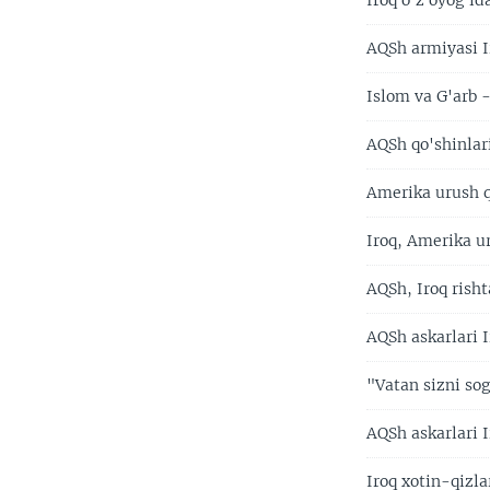
Iroq o'z oyog'i
AQSh armiyasi 
Islom va G'arb
AQSh qo'shinlari
Amerika urush q
Iroq, Amerika u
AQSh, Iroq rish
AQSh askarlari 
"Vatan sizni sog
AQSh askarlari 
Iroq xotin-qizla