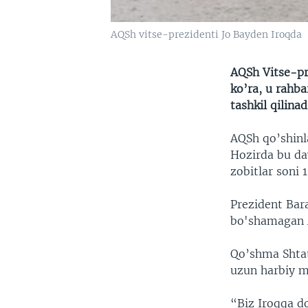
AQSh vitse-prezidenti Jo Bayden Iroqda
AQSh Vitse-pr
ko’ra, u rahba
tashkil qilin
AQSh qo’shinla
Hozirda bu da
zobitlar soni 
Prezident Bara
bo'shamagan A
Qo’shma Shtat
uzun harbiy mo
“Biz Iroqqa do