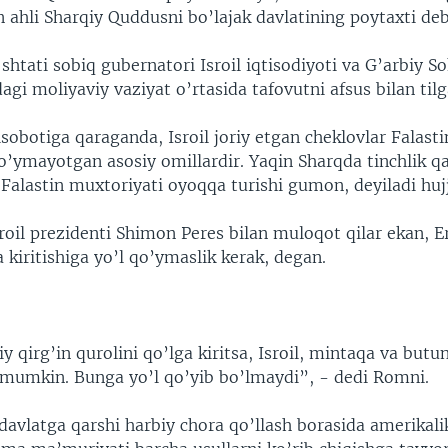
in ahli Sharqiy Quddusni bo’lajak davlatining poytaxti deb
htati sobiq gubernatori Isroil iqtisodiyoti va G’arbiy S
agi moliyaviy vaziyat o’rtasida tafovutni afsus bilan tilg
sobotiga qaraganda, Isroil joriy etgan cheklovlar Falasti
qo’ymayotgan asosiy omillardir. Yaqin Sharqda tinchlik q
alastin muxtoriyati oyoqqa turishi gumon, deyiladi huj
roil prezidenti Shimon Peres bilan muloqot qilar ekan, E
a kiritishiga yo’l qo’ymaslik kerak, degan.
qirg’in qurolini qo’lga kiritsa, Isroil, mintaqa va but
i mumkin. Bunga yo’l qo’yib bo’lmaydi”, - dedi Romni.
davlatga qarshi harbiy chora qo’llash borasida amerikal