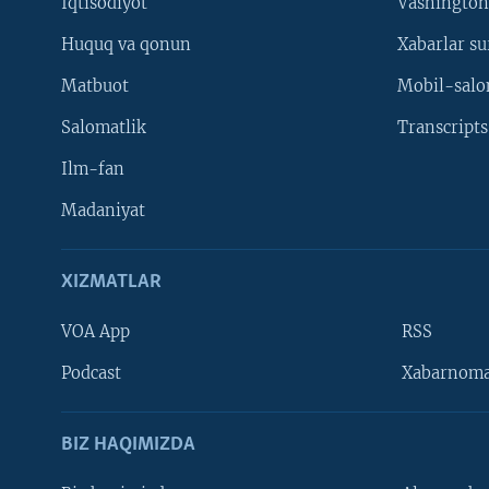
Iqtisodiyot
Vashington
Huquq va qonun
Xabarlar su
Matbuot
Mobil-salo
Salomatlik
Transcripts
Ilm-fan
Madaniyat
XIZMATLAR
VOA App
RSS
Learning English
Podcast
Xabarnom
BIZ HAQIMIZDA