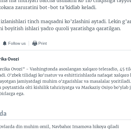
ma ma’muriyati barcha usullarni ko’rib chiqishga tayyor
kara zaruratini bot-bot ta’kidlab keladi.
izlanishlari tinch maqsadni ko’zlashini aytadi. Lekin g’a
i boyitish ishlari yadro quroli yaratishga qaratilgan.
Follow us
Print
ika Ovozi
rika Ovozi" - Vashingtonda asoslangan xalqaro teleradio, 45 til
adi. O'zbek tilidagi ko'rsatuv va eshittirishlarda nafaqat xalqaro 
ayotgan jamiyatdagi muhim o'zgarishlar va masalalar yoritiladi
 poytaxtida olti kishilik tahririyatga va Markaziy Osiyo bo'ylab
irlarga ega.
da
ovlarda din muhim omil, Navbahor Imamova hikoya qiladi