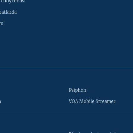
 choyxonasi
ratlarda
m!
Psiphon
a
VOA Mobile Streamer