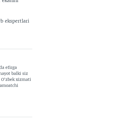
 ekanini
rb ekspertlari
da efirga
hayot balki siz
. O'zbek xizmati
 jamoatchi