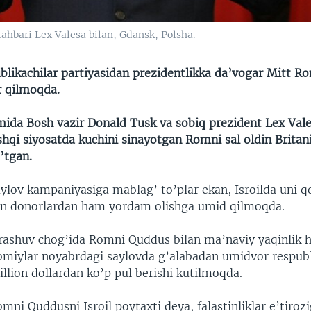
rahbari Lex Valesa bilan, Gdansk, Polsha.
likachilar partiyasidan prezidentlikka da’vogar Mitt R
r qilmoqda.
mida Bosh vazir Donald Tusk va sobiq prezident Lex Vale
shqi siyosatda kuchini sinayotgan Romni sal oldin Britani
’tgan.
ylov kampaniyasiga mablag’ to’plar ekan, Isroilda uni q
an donorlardan ham yordam olishga umid qilmoqda.
hrashuv chog’ida Romni Quddus bilan ma’naviy yaqinlik 
homiylar noyabrdagi saylovda g’alabadan umidvor respubl
llion dollardan ko’p pul berishi kutilmoqda.
ni Quddusni Isroil poytaxti deya, falastinliklar e’tiroz