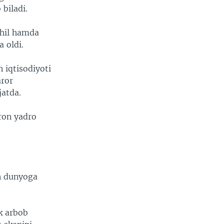
 biladi.
ohil hamda
a oldi.
n iqtisodiyoti
aror
jatda.
ron yadro
un dunyoga
ik arbob