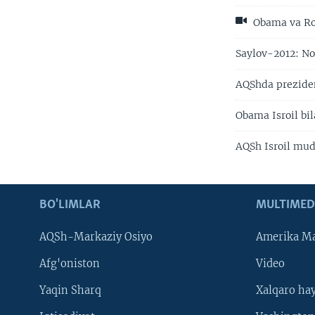
Obama va Ro
Saylov-2012: No
AQShda preziden
Obama Isroil bi
AQSh Isroil mud
BO'LIMLAR
MULTIMED
AQSh-Markaziy Osiyo
Amerika Ma
Afg'oniston
Video
Yaqin Sharq
Xalqaro ha