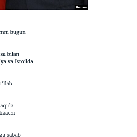
omni bugun
sa bilan
ya va Isroilda
o’llab-
haqida
ikachi
iga sabab