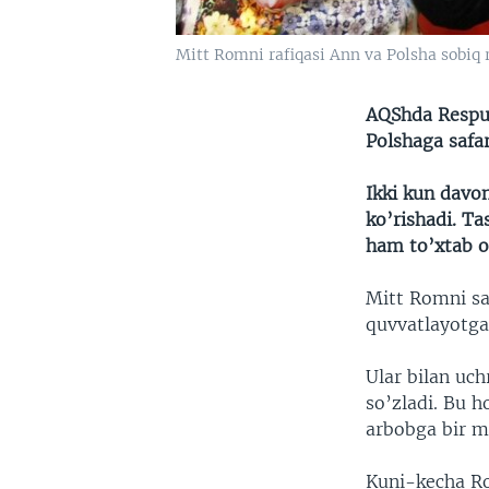
Mitt Romni rafiqasi Ann va Polsha sobiq 
AQShda Respub
Polshaga safa
Ikki kun davo
ko’rishadi. Ta
ham to’xtab o
Mitt Romni sa
quvvatlayotg
Ular bilan uc
so’zladi. Bu 
arbobga bir mi
Kuni-kecha Rom