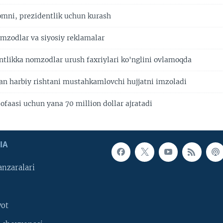
mni, prezidentlik uchun kurash
mzodlar va siyosiy reklamalar
tlikka nomzodlar urush faxriylari ko'nglini ovlamoqda
lan harbiy rishtani mustahkamlovchi hujjatni imzoladi
ofaasi uchun yana 70 million dollar ajratadi
IA
nzaralari
yot