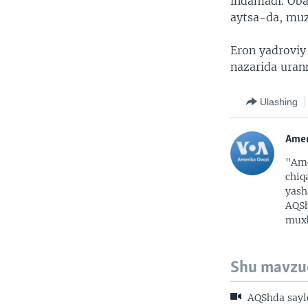
indamadi. Oba
aytsa-da, muzo
Eron yadroviy 
nazarida urann
Ulashing
Amer
"Ame
chiq
yash
AQSh
muxb
Shu mavzu
AQShda sayl