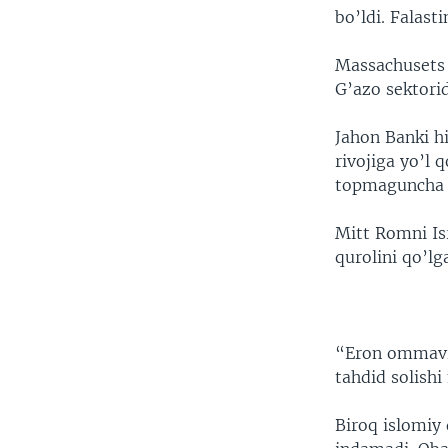
bo’ldi. Falast
Massachusets s
G’azo sektorid
Jahon Banki hi
rivojiga yo’l 
topmaguncha F
Mitt Romni Is
qurolini qo’lg
“Eron ommaviy 
tahdid solish
Biroq islomiy 