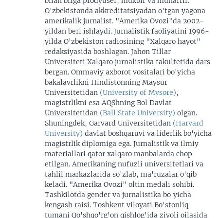
bilan birga prodyuser, muxbir va muharrir.
O'zbekistonda akkreditatsiyadan o'tgan yagona
amerikalik jurnalist. "Amerika Ovozi"da 2002-
yildan beri ishlaydi. Jurnalistik faoliyatini 1996-
yilda O'zbekiston radiosining "Xalqaro hayot"
redaksiyasida boshlagan. Jahon Tillar
Universiteti Xalqaro jurnalistika fakultetida dars
bergan. Ommaviy axborot vositalari bo'yicha
bakalavrlikni Hindistonning Maysur
Universitetidan
(University of Mysore)
,
magistrlikni esa AQShning Bol Davlat
Universitetidan
(Ball State University)
olgan.
Shuningdek, Garvard Universitetidan
(Harvard
University)
davlat boshqaruvi va liderlik bo'yicha
magistrlik diplomiga ega. Jurnalistik va ilmiy
materiallari qator xalqaro manbalarda chop
etilgan. Amerikaning nufuzli universitetlari va
tahlil markazlarida so'zlab, ma'ruzalar o'qib
keladi. "Amerika Ovozi" oltin medali sohibi.
Tashkilotda gender va jurnalistika bo'yicha
kengash raisi. Toshkent viloyati Bo'stonliq
tumani Qo'shqo'rg'on qishlog'ida ziyoli oilasida