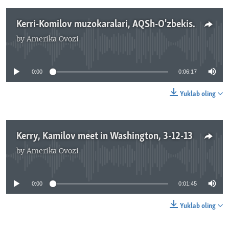
Kerri-Komilov muzokaralari, AQSh-O'zbekiston/Navbahor Imamova
by
Amerika Ovozi
No media source currently available
0:00
0:06:17
Yuklab oling
Kerry, Kamilov meet in Washington, 3-12-13
by
Amerika Ovozi
No media source currently available
0:00
0:01:45
Yuklab oling