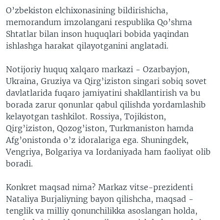
O’zbekiston elchixonasining bildirishicha,
memorandum imzolangani respublika Qo’shma
Shtatlar bilan inson huquqlari bobida yaqindan
ishlashga harakat qilayotganini anglatadi.
Notijoriy huquq xalqaro markazi - Ozarbayjon,
Ukraina, Gruziya va Qirg’iziston singari sobiq sovet
davlatlarida fuqaro jamiyatini shakllantirish va bu
borada zarur qonunlar qabul qilishda yordamlashib
kelayotgan tashkilot. Rossiya, Tojikiston,
Qirg’iziston, Qozog’iston, Turkmaniston hamda
Afg’onistonda o’z idoralariga ega. Shuningdek,
Vengriya, Bolgariya va Iordaniyada ham faoliyat olib
boradi.
Konkret maqsad nima? Markaz vitse-prezidenti
Nataliya Burjaliyning bayon qilishcha, maqsad -
tenglik va milliy qonunchilikka asoslangan holda,