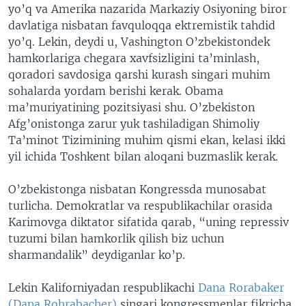
yo’q va Amerika nazarida Markaziy Osiyoning biror
davlatiga nisbatan favquloqqa ektremistik tahdid
yo’q. Lekin, deydi u, Vashington O’zbekistondek
hamkorlariga chegara xavfsizligini ta’minlash,
qoradori savdosiga qarshi kurash singari muhim
sohalarda yordam berishi kerak. Obama
ma’muriyatining pozitsiyasi shu. O’zbekiston
Afg’onistonga zarur yuk tashiladigan Shimoliy
Ta’minot Tizimining muhim qismi ekan, kelasi ikki
yil ichida Toshkent bilan aloqani buzmaslik kerak.
O’zbekistonga nisbatan Kongressda munosabat
turlicha. Demokratlar va respublikachilar orasida
Karimovga diktator sifatida qarab, “uning repressiv
tuzumi bilan hamkorlik qilish biz uchun
sharmandalik” deydiganlar ko’p.
Lekin Kaliforniyadan respublikachi
Dana Rorabaker
(Dana Rohrabacher)
singari kongressmenlar fikricha,