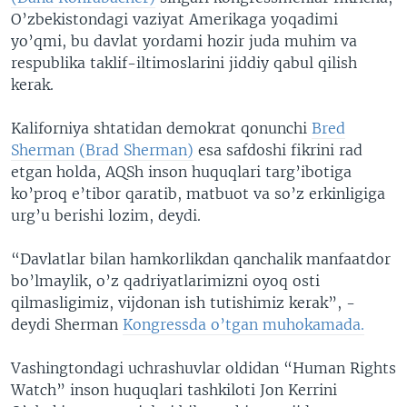
O’zbekistondagi vaziyat Amerikaga yoqadimi
yo’qmi, bu davlat yordami hozir juda muhim va
respublika taklif-iltimoslarini jiddiy qabul qilish
kerak.
Kaliforniya shtatidan demokrat qonunchi
Bred
Sherman (Brad Sherman)
esa safdoshi fikrini rad
etgan holda, AQSh inson huquqlari targ’ibotiga
ko’proq e’tibor qaratib, matbuot va so’z erkinligiga
urg’u berishi lozim, deydi.
“Davlatlar bilan hamkorlikdan qanchalik manfaatdor
bo’lmaylik, o’z qadriyatlarimizni oyoq osti
qilmasligimiz, vijdonan ish tutishimiz kerak”, -
deydi Sherman
Kongressda o’tgan muhokamada.
Vashingtondagi uchrashuvlar oldidan “Human Rights
Watch” inson huquqlari tashkiloti Jon Kerrini