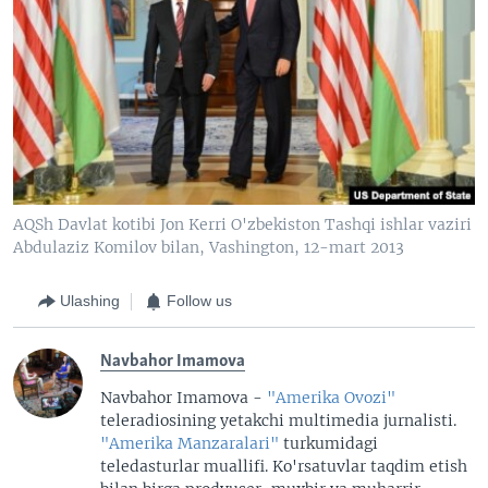
AQSh Davlat kotibi Jon Kerri O'zbekiston Tashqi ishlar vaziri
Abdulaziz Komilov bilan, Vashington, 12-mart 2013
Ulashing
Follow us
Navbahor Imamova
Navbahor Imamova -
"Amerika Ovozi"
teleradiosining yetakchi multimedia jurnalisti.
"Amerika Manzaralari"
turkumidagi
teledasturlar muallifi. Ko'rsatuvlar taqdim etish