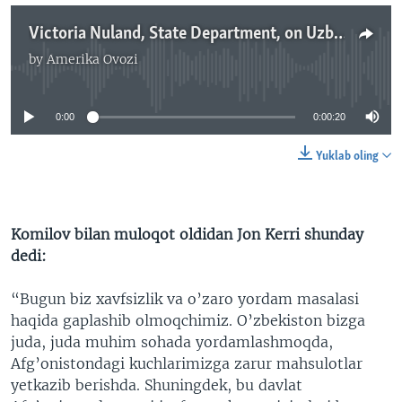
Victoria Nuland, State Department, on Uzbekistan, March 12, 2013
by
Amerika Ovozi
No media source currently available
0:00
0:00:20
Yuklab oling
Komilov bilan muloqot oldidan Jon Kerri shunday
dedi:
“Bugun biz xavfsizlik va o’zaro yordam masalasi
haqida gaplashib olmoqchimiz. O’zbekiston bizga
juda, juda muhim sohada yordamlashmoqda,
Afg’onistondagi kuchlarimizga zarur mahsulotlar
yetkazib berishda. Shuningdek, bu davlat