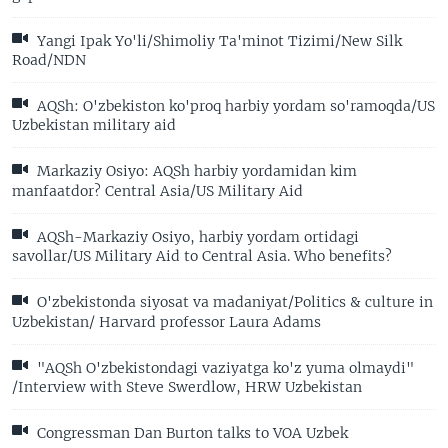
Yangi Ipak Yo'li/Shimoliy Ta'minot Tizimi/New Silk
Road/NDN
AQSh: O'zbekiston ko'proq harbiy yordam so'ramoqda/US
Uzbekistan military aid
Markaziy Osiyo: AQSh harbiy yordamidan kim
manfaatdor? Central Asia/US Military Aid
AQSh-Markaziy Osiyo, harbiy yordam ortidagi
savollar/US Military Aid to Central Asia. Who benefits?
O'zbekistonda siyosat va madaniyat/Politics & culture in
Uzbekistan/ Harvard professor Laura Adams
"AQSh O'zbekistondagi vaziyatga ko'z yuma olmaydi"
/Interview with Steve Swerdlow, HRW Uzbekistan
Congressman Dan Burton talks to VOA Uzbek