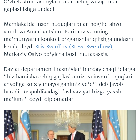
O’zbekiston rasmiylari bilan ochiq va vijdonan
gaplashishga undadi.
Mamlakatda inson huquqlari bilan bog’liq ahvol
xarob va Amerika Islom Karimov va uning
ma’muriyatini konkret o’zgarishlar qilishga undashi
kerak, deydi
Stiv Sverdlov (Steve Swerdlow)
,
Markaziy Osiyo bo’yicha bosh mutaxassis.
Davlat departamenti rasmiylari bunday chaqiriqlarga
“biz hamisha ochiq gaplashamiz va inson huquqlari
ahvoliga ko’z yumayotganimiz yo’q”, deb javob
beradi. Respublikadagi “asl vaziyat bizga yaxshi
ma’lum”, deydi diplomatlar.