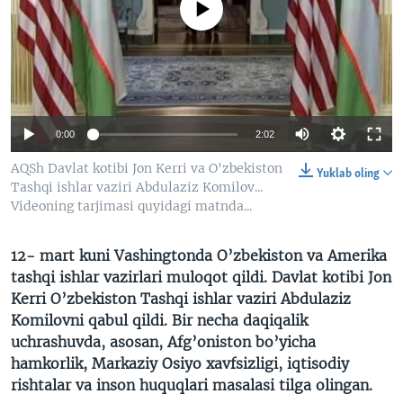
No media source currently available
VIDEO
ODNOKLASSNIKI
XABARLAR SURATLARDA
TELEGRAM
TWITTER
SOUNDCLOUD
VOA
0:00
2:02
AQSh Davlat kotibi Jon Kerri va O'zbekiston
Yuklab oling
Tashqi ishlar vaziri Abdulaziz Komilov...
Videoning tarjimasi quyidagi matnda...
12- mart kuni Vashingtonda O’zbekiston va Amerika
tashqi ishlar vazirlari muloqot qildi. Davlat kotibi Jon
Kerri O’zbekiston Tashqi ishlar vaziri Abdulaziz
Komilovni qabul qildi. Bir necha daqiqalik
uchrashuvda, asosan, Afg’oniston bo’yicha
hamkorlik, Markaziy Osiyo xavfsizligi, iqtisodiy
rishtalar va inson huquqlari masalasi tilga olingan.