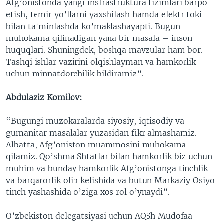
Afg’onistonda yangi insfrastruktura tizimlari barpo
etish, temir yo’llarni yaxshilash hamda elektr toki
bilan ta’minlashda ko’maklashayapti. Bugun
muhokama qilinadigan yana bir masala – inson
huquqlari. Shuningdek, boshqa mavzular ham bor.
Tashqi ishlar vazirini olqishlayman va hamkorlik
uchun minnatdorchilik bildiramiz”.
Abdulaziz Komilov:
“Bugungi muzokaralarda siyosiy, iqtisodiy va
gumanitar masalalar yuzasidan fikr almashamiz.
Albatta, Afg’oniston muammosini muhokama
qilamiz. Qo’shma Shtatlar bilan hamkorlik biz uchun
muhim va bunday hamkorlik Afg’onistonga tinchlik
va barqarorlik olib kelishida va butun Markaziy Osiyo
tinch yashashida o’ziga xos rol o’ynaydi”.
O’zbekiston delegatsiyasi uchun AQSh Mudofaa