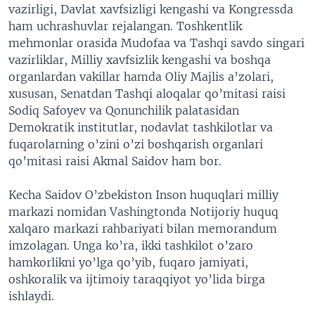
vazirligi, Davlat xavfsizligi kengashi va Kongressda
ham uchrashuvlar rejalangan. Toshkentlik
mehmonlar orasida Mudofaa va Tashqi savdo singari
vazirliklar, Milliy xavfsizlik kengashi va boshqa
organlardan vakillar hamda Oliy Majlis a’zolari,
xususan, Senatdan Tashqi aloqalar qo’mitasi raisi
Sodiq Safoyev va Qonunchilik palatasidan
Demokratik institutlar, nodavlat tashkilotlar va
fuqarolarning o’zini o’zi boshqarish organlari
qo’mitasi raisi Akmal Saidov ham bor.
Kecha Saidov O’zbekiston Inson huquqlari milliy
markazi nomidan Vashingtonda Notijoriy huquq
xalqaro markazi rahbariyati bilan memorandum
imzolagan. Unga ko’ra, ikki tashkilot o’zaro
hamkorlikni yo’lga qo’yib, fuqaro jamiyati,
oshkoralik va ijtimoiy taraqqiyot yo’lida birga
ishlaydi.