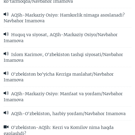
ko'tarmoqda/Navbahor Imamova
AQSh-Markaziy Osiyo: Hamkorlik nimaga asoslanadi?
Navbahor Imamova
Huquq va siyosat, AQSh-Markaziy Osiyo/Navbahor
Imamova
Islom Karimov, O'zbekiston tashqi siyosati/Navbahor
Imamova
O'zbekiston bo'yicha Kerriga maslahat/Navbahor
Imamova
AQSh-Markaziy Osiyo: Manfaat va yordam/Navbahor
Imamova
AQSh-O'zbekiston, harbiy yordam/Navbahor Imamova
O'zbekiston-AQSh: Kerri va Komilov nima haqda
gaplashdi?