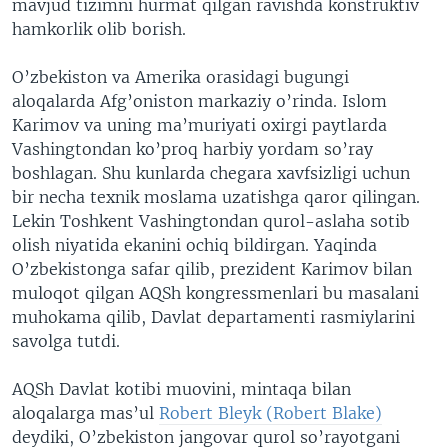
mavjud tizimni hurmat qilgan ravishda konstruktiv
hamkorlik olib borish.
O’zbekiston va Amerika orasidagi bugungi
aloqalarda Afg’oniston markaziy o’rinda. Islom
Karimov va uning ma’muriyati oxirgi paytlarda
Vashingtondan ko’proq harbiy yordam so’ray
boshlagan. Shu kunlarda chegara xavfsizligi uchun
bir necha texnik moslama uzatishga qaror qilingan.
Lekin Toshkent Vashingtondan qurol-aslaha sotib
olish niyatida ekanini ochiq bildirgan. Yaqinda
O’zbekistonga safar qilib, prezident Karimov bilan
muloqot qilgan AQSh kongressmenlari bu masalani
muhokama qilib, Davlat departamenti rasmiylarini
savolga tutdi.
AQSh Davlat kotibi muovini, mintaqa bilan
aloqalarga mas’ul
Robert Bleyk (Robert Blake)
deydiki, O’zbekiston jangovar qurol so’rayotgani