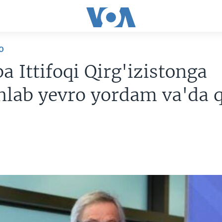
O
a Ittifoqi Qirg'izistonga
nlab yevro yordam va'da q