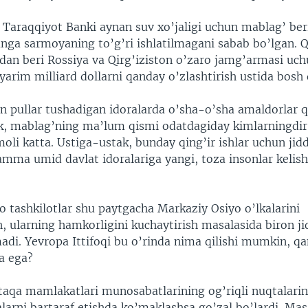
 Taraqqiyot Banki aynan suv xo’jaligi uchun mablag’ ber
unga sarmoyaning to’g’ri ishlatilmagani sabab bo’lgan. Q
dan beri Rossiya va Qirg’iziston o’zaro jamg’armasi uc
 yarim milliard dollarni qanday o’zlashtirish ustida bos
an pullar tushadigan idoralarda o’sha-o’sha amaldorlar 
k, mablag’ning ma’lum qismi odatdagiday kimlarningdi
moli katta. Ustiga-ustak, bunday qing’ir ishlar uchun jidd
amma umid davlat idoralariga yangi, toza insonlar kelish
o tashkilotlar shu paytgacha Markaziy Osiyo o’lkalarini
h, ularning hamkorligini kuchaytirish masalasida biron j
madi. Yevropa Ittifoqi bu o’rinda nima qilishi mumkin, q
a ega?
aqa mamlakatlari munosabatlarining og’riqli nuqtalarini
alarni bartaraf etishda ko’maklashsa go’zal bo’lardi. Masa