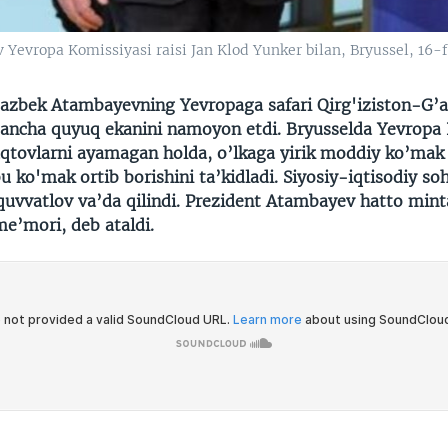
Yevropa Komissiyasi raisi Jan Klod Yunker bilan, Bryussel, 16-f
azbek Atambayevning Yevropaga safari Qirg'iziston-G’
ancha quyuq ekanini namoyon etdi. Bryusselda Yevropa I
aqtovlarni ayamagan holda, o’lkaga yirik moddiy ko’mak a
 ko'mak ortib borishini ta’kidladi. Siyosiy-iqtisodiy soh
quvvatlov va’da qilindi. Prezident Atambayev hatto min
e’mori, deb ataldi.