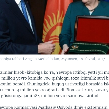
niya rahbari Angela Merkel bilan, Myunxen, 18-fevral, 2017
imlar hisob-kitobiga ko’ra, Yevropa Ittifoqi yetti yil 
 million yevro kamida 700 qishloqni toza ichimlik suvi b
onini beradi. Shuningdek, huquq ustivorligi borasida isl
 uchun 13 million yevro ajratiladi. Bryussel 2014-2020 yi
g’isistonga jami 184 million yevro sarmoya kiritadi.
evropa Komissiyasi Markaziy Osiyoda diniy ekstremizm 