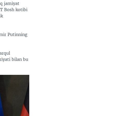
q jamiyat
MT Bosh kotibi
ak
mir Putinning
arqul
iyati bilan bu