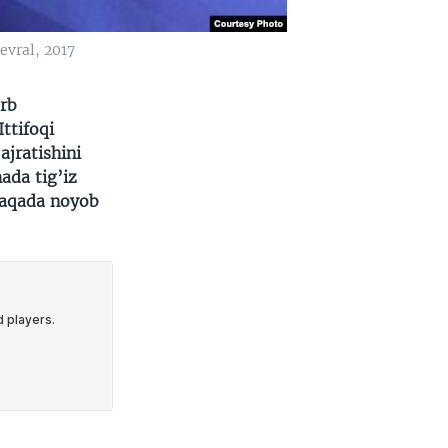
evral, 2017
arb
ttifoqi
jratishini
ada tig’iz
taqada noyob