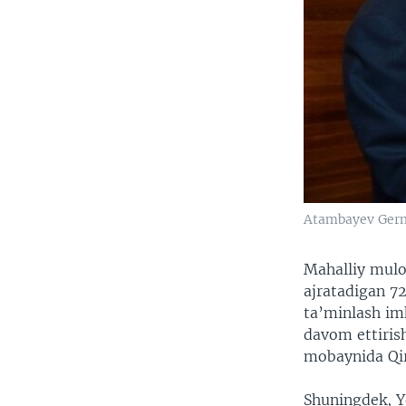
Atambayev Germa
Mahalliy muloz
ajratadigan 72
ta’minlash imk
davom ettirish
mobaynida Qir
Shuningdek, Y