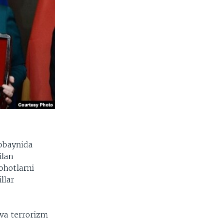
mobaynida
ilan
ohotlarni
llar
va terrorizm