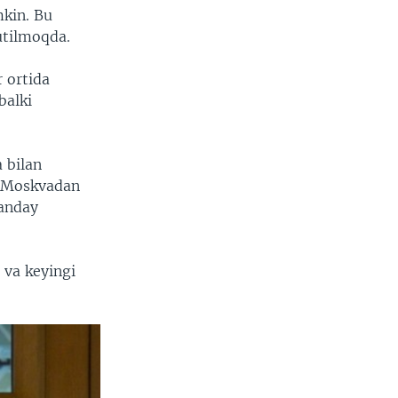
mkin. Bu
utilmoqda.
r ortida
balki
 bilan
i Moskvadan
ganday
 va keyingi