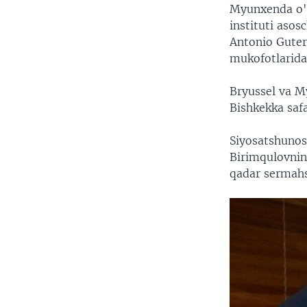
Myunxenda o't
instituti asos
Antonio Guter
mukofotlarida
Bryussel va M
Bishkekka safa
Siyosatshunos
Birimqulovning
qadar sermahs