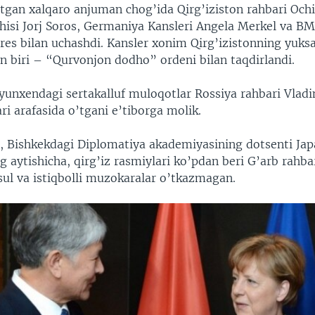
gan xalqaro anjuman chog’ida Qirg’iziston rahbari Ochi
chisi Jorj Soros, Germaniya Kansleri Angela Merkel va B
res bilan uchashdi. Kansler xonim Qirg’izistonning yuks
n biri – “Qurvonjon dodho” ordeni bilan taqdirlandi.
yunxendagi sertakalluf muloqotlar Rossiya rahbari Vladi
ri arafasida o’tgani e’tiborga molik.
, Bishkekdagi Diplomatiya akademiyasining dotsenti Jap
 aytishicha, qirg’iz rasmiylari ko’pdan beri G’arb rahbar
ul va istiqbolli muzokaralar o’tkazmagan.