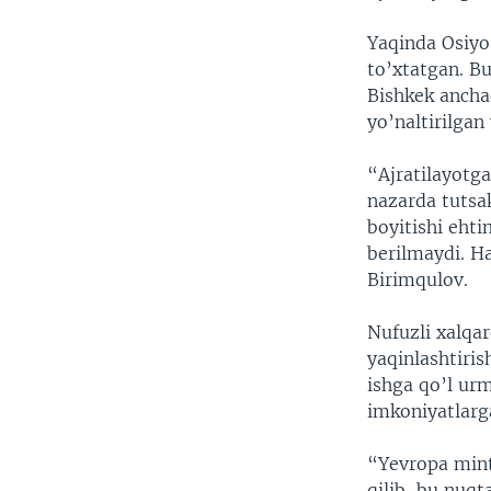
Yaqinda Osiyo
to’xtatgan. B
Bishkek ancha
yo’naltirilgan
“Ajratilayotg
nazarda tutsa
boyitishi ehti
berilmaydi. H
Birimqulov.
Nufuzli xalqar
yaqinlashtiris
ishga qo’l ur
imkoniyatlarg
“Yevropa mint
qilib, bu nuqt