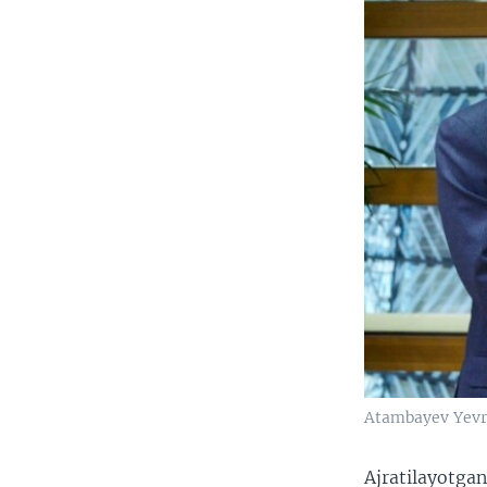
Atambayev Yevro
Ajratilayotga