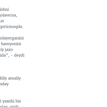
ishni
olaversa,
hun
h qotirmoqda.
qolayotganini
r hamyonini
iy jazo
ida”, - deydi
iddiy amaliy
anday
 yaxshi his
lan, yirik