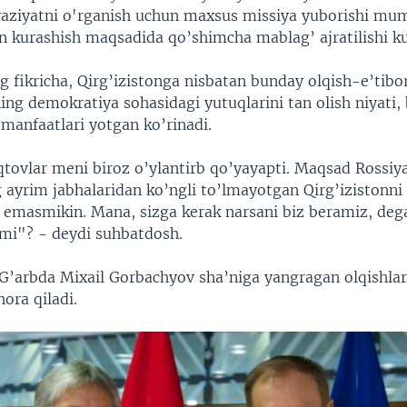
 vaziyatni o'rganish uchun maxsus missiya yuborishi mu
kurashish maqsadida qo’shimcha mablag’ ajratilishi k
 fikricha, Qirg’izistonga nisbatan bunday olqish-e’tibo
ing demokratiya sohasidagi yutuqlarini tan olish niyati, 
manfaatlari yotgan ko’rinadi.
tovlar meni biroz o’ylantirb qo’yayapti. Maqsad Rossiya
 ayrim jabhalaridan ko’ngli to’lmayotgan Qirg’izistonn
h emasmikin. Mana, sizga kerak narsani biz beramiz, de
mi"? - deydi suhbatdosh.
 G’arbda Mixail Gorbachyov sha’niga yangragan olqishlar
hora qiladi.