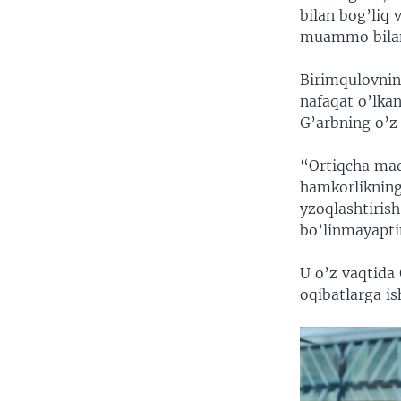
bilan bog’liq
muammo bilan 
Birimqulovning
nafaqat o’lkan
G’arbning o’z 
“Ortiqcha maq
hamkorlikning
yzoqlashtiris
bo’linmayapti
U o’z vaqtida
oqibatlarga is