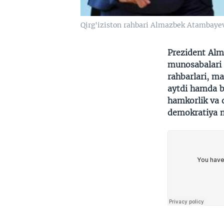
Qirg'iziston rahbari Almazbek Atambayev 
Prezident Alm
munosabalari 
rahbarlari, m
aytdi hamda bu
hamkorlik va 
demokratiya m