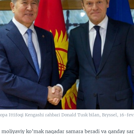
pa Ittifoqi Kengashi rahbari Donald Tusk bilan, Bryssel, 16-fev
n moliyaviy ko’mak naqadar samara beradi va qanday sar